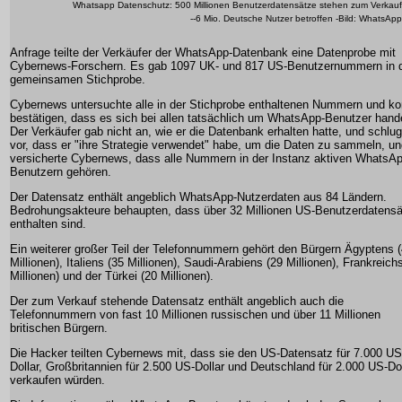
Whatsapp Datenschutz: 500 Millionen Benutzerdatensätze stehen zum Verkauf
--6 Mio. Deutsche Nutzer betroffen -Bild: WhatsApp
Anfrage teilte der Verkäufer der WhatsApp-Datenbank eine Datenprobe mit
Cybernews-Forschern. Es gab 1097 UK- und 817 US-Benutzernummern in 
gemeinsamen Stichprobe.
Cybernews untersuchte alle in der Stichprobe enthaltenen Nummern und ko
bestätigen, dass es sich bei allen tatsächlich um WhatsApp-Benutzer hande
Der Verkäufer gab nicht an, wie er die Datenbank erhalten hatte, und schlug
vor, dass er "ihre Strategie verwendet" habe, um die Daten zu sammeln, u
versicherte Cybernews, dass alle Nummern in der Instanz aktiven WhatsAp
Benutzern gehören.
Der Datensatz enthält angeblich WhatsApp-Nutzerdaten aus 84 Ländern.
Bedrohungsakteure behaupten, dass über 32 Millionen US-Benutzerdatens
enthalten sind.
Ein weiterer großer Teil der Telefonnummern gehört den Bürgern Ägyptens 
Millionen), Italiens (35 Millionen), Saudi-Arabiens (29 Millionen), Frankreich
Millionen) und der Türkei (20 Millionen).
Der zum Verkauf stehende Datensatz enthält angeblich auch die
Telefonnummern von fast 10 Millionen russischen und über 11 Millionen
britischen Bürgern.
Die Hacker teilten Cybernews mit, dass sie den US-Datensatz für 7.000 US
Dollar, Großbritannien für 2.500 US-Dollar und Deutschland für 2.000 US-Dol
verkaufen würden.