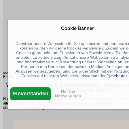
Cookie Banner
Damit wir unsere Webseiten für Sie optimieren und personalis
können würden wir gerne Cookies verwenden. Zudem werd
Cookies gebraucht, um Funktionen von Soziale Media Plattfo
anbieten zu können, Zugriffe auf unsere Webseiten zu analys
und Informationen zur Verwendung unserer Webseiten an un
Partner in den Bereichen der sozialen Medien, Anzeigen u
Analysen weiterzugeben. Sind Sie widerruflich mit der Nutzun
sowie die selbstlöschenden Nachrichten, die Sperrung von Screenshots für
Cookies auf unseren Webseiten einverstanden?(
mehr daz
Einmalansicht und die Möglichkeit, eine Online-Präsenz privat zu halten.
Whatsapp Datenschutz: Mehr Datenschutz --Datenschut
Check und unbekannte Anrufer sind still
Nur die
Einverstanden
Notwendigen
Nun gibt es weitere Neuerungen mit zwei neuen Funktionen, die ab sofort fü
alle Benutzer verfügbar sind. So kann man Anrufe von Unbekannt
stummschalten und es gibt einen Datenschutz-Check.