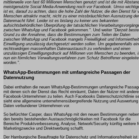
mittlerweile von fast 60 Millionen Menschen genutzt und ist die mit Abstan
meistgenutzte Social Media-Anwendung noch vor Facebook. Umso wichtig
ist es, darauf zu achten, dass die hohe Zahl der Nutzer, die den Dienst für v
Menschen attraktiv macht, nicht zu einer missbräuchlichen Ausnutzung der
Datenmacht führt. Leider ist es bislang zu keiner uns bekannten
aufsichtsbehördlichen Überprüfung der tatsächlichen Verarbeitungsvorgäng
zwischen WhatsApp und Facebook gekommen."
. Und weiter
"Derzeit beste
Grund zu der Annahme, dass die Bestimmungen zum Teilen der Daten
zwischen WhatsApp und Facebook mangels Freiwilligkeit und Informiertheit
Einwilligung unzulässig durchgesetzt werden sollen. Um gegebenenfalls ei
rechtswidrigen massenhaften Datenaustausch zu verhindern und einen
unzulässigen Einwilligungsdruck auf Millionen von Menschen zu beenden, i
nun ein förmliches Verwaltungsverfahren zum Schutz Betroffener eingeleite
worden."
.
WhatsApp-Bestimmungen mit umfangreiche Passagen der
Datennutzung
Dabei enthalten die neuen WhatsApp-Bestimmungen umfangreiche Passag
mit denen sich der Dienst das Recht einräumt, Daten der Nutzer mit ander
Facebook-Unternehmen zu teilen. Auch Facebooks Datenschutzrichtlinie se
sieht eine allgemeine unternehmensübergreifende Nutzung und Auswertung
Daten verbundener Unternehmen vor.
So befürchter Casper, dass WhatsApp mit den neuen Bestimmungen nebe
den bereits bestehenden Austauschmöglichkeiten mit Facebook für die
Bereiche Produktverbesserung, Analyse, Network/Security künftig weitere f
Marketingzwecke und Direktwerbung schafft.
Der Hamburgische Beauftragte für Datenschutz und Informationsfreiheit ist 