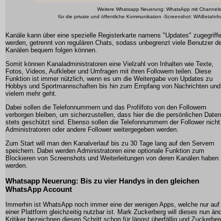
Weitere Whatsapp Neuerung: WhatsApp mit Channels
für die private und öffentliche Kommunikation -Screenshot: WABetaInfo
Kanäle kann über eine spezielle Registerkarte namens "Updates" zugegriff
werden, getrennt von regulären Chats, sodass unbegrenzt viele Benutzer d
Kanälen bequem folgen können.
Somit können Kanaladministratoren eine Vielzahl von Inhalten wie Texte,
Fotos, Videos, Aufkleber und Umfragen mit ihren Followern teilen. Diese
Funktion ist immer nützlich, wenn es um die Weitergabe von Updates zu
Hobbys und Sportmannschaften bis hin zum Empfang von Nachrichten und
vielem mehr geht.
Dabei sollen die Telefonnummern und das Profilfoto von den Followern
verborgen bleiben, um sicherzustellen, dass hier die die persönlichen Daten
stets geschützt sind. Ebenso sollen die Telefonnummern der Follower nicht
Administratoren oder andere Follower weitergegeben werden.
Zum Start will man den Kanalverlauf bis zu 30 Tage lang auf den Servern
speichern. Dabei werden Administratoren eine optionale Funktion zum
Blockieren von Screenshots und Weiterleitungen von deren Kanälen haben
werden.
Whatsapp Neuerung: Bis zu vier Handys in den gleichen
WhatsApp Account
Immerhin ist WhatsApp noch immer eine der wenigen Apps, welche nur auf
einer Plattform gleichzeitig nutzbar ist. Mark Zuckerberg will dieses nun än
Kritiker bezeichnen diesen Schritt schon für längst überfällig und Zuckerber