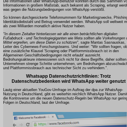
Die Informationen über WhatsApp-Benutzer könnten durch das Sammeln v
Informationen in großem Maßstab, auch bekannt als Scraping, erlangt werd
was gegen die Nutzungsbedingungen von WhatsApp verstößt.
So können durchgesickerte Telefonnummern für Marketingzwecke, Phishin
Identitätsdiebstahl und Betrug verwendet werden. WhatsApp soll weltweit 
als zwei Milliarden monatlich aktive Nutzer haben.
"In diesem Zeitalter hinterlassen wir alle einen beträchtlichen digitalen
Fußabdruck - und Technologiegiganten wie Meta sollten alle Vorkehrungen 
Mittel ergreifen, um diese Daten zu schützen"
, sagte Mantas Sasnauskas,
Leiter des Cybernews-Forschungsteams. Und weiter: "Wir sollten fragen, o
eine zusätzliche Klausel 'Scraping oder Plattformmissbrauch ist in den
Allgemeinen Geschäftsbedingungen nicht erlaubt' ausreicht.
Bedrohungsakteure interessieren sich nicht für diese Begriffe, daher sollten
Unternehmen strenge Schritte unternehmen, um Bedrohungen abzuschwäc
und Plattformmissbrauch aus technischer Sicht zu verhindern.".
Whatsapp Datenschutzrichtlinien: Trotz
Datenschutzbedenken wird WhatsApp weiter genutzt
Lautg einer aktuellen YouGov-Umfrage im Auftrag der dpa zur WhatsApp-
Nutzung in Deutschland, gibt es weiterhin reichlich WhatsApp Nutzer. Dami
die Kontroverse um die neuen Datenschutz-Regeln bei WhatsApp nur gerin
Folgen in Deutschland, laut der Umfrage.