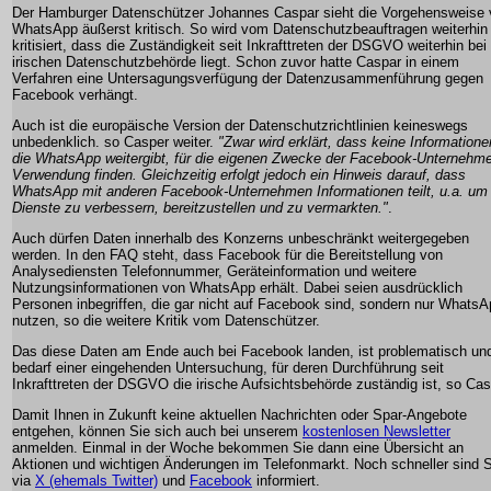
Der Hamburger Datenschützer Johannes Caspar sieht die Vorgehensweise 
WhatsApp äußerst kritisch. So wird vom Datenschutzbeauftragen weiterhin
kritisiert, dass die Zuständigkeit seit Inkrafttreten der DSGVO weiterhin bei
irischen Datenschutzbehörde liegt. Schon zuvor hatte Caspar in einem
Verfahren eine Untersagungsverfügung der Datenzusammenführung gegen
Facebook verhängt.
Auch ist die europäische Version der Datenschutzrichtlinien keineswegs
unbedenklich. so Casper weiter.
"Zwar wird erklärt, dass keine Informatione
die WhatsApp weitergibt, für die eigenen Zwecke der Facebook-Unternehm
Verwendung finden. Gleichzeitig erfolgt jedoch ein Hinweis darauf, dass
WhatsApp mit anderen Facebook-Unternehmen Informationen teilt, u.a. um
Dienste zu verbessern, bereitzustellen und zu vermarkten."
.
Auch dürfen Daten innerhalb des Konzerns unbeschränkt weitergegeben
werden. In den FAQ steht, dass Facebook für die Bereitstellung von
Analysediensten Telefonnummer, Geräteinformation und weitere
Nutzungsinformationen von WhatsApp erhält. Dabei seien ausdrücklich
Personen inbegriffen, die gar nicht auf Facebook sind, sondern nur Whats
nutzen, so die weitere Kritik vom Datenschützer.
Das diese Daten am Ende auch bei Facebook landen, ist problematisch un
bedarf einer eingehenden Untersuchung, für deren Durchführung seit
Inkrafttreten der DSGVO die irische Aufsichtsbehörde zuständig ist, so Cas
Damit Ihnen in Zukunft keine aktuellen Nachrichten oder Spar-Angebote
entgehen, können Sie sich auch bei unserem
kostenlosen Newsletter
anmelden. Einmal in der Woche bekommen Sie dann eine Übersicht an
Aktionen und wichtigen Änderungen im Telefonmarkt. Noch schneller sind S
via
X (ehemals Twitter)
und
Facebook
informiert.