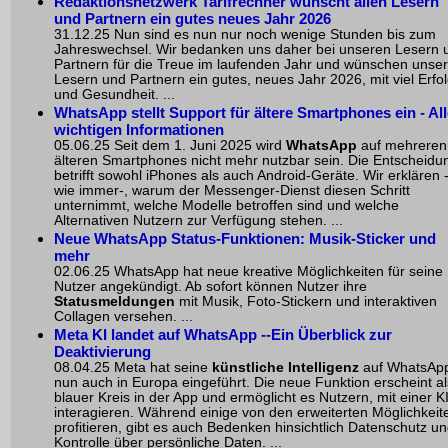
Redaktionsnetzwerk Tarifrechner wünscht allen Lesern
und Partnern ein gutes neues Jahr 2026
31.12.25 Nun sind es nun nur noch wenige Stunden bis zum
Jahreswechsel. Wir bedanken uns daher bei unseren Lesern 
Partnern für die Treue im laufenden Jahr und wünschen unse
Lesern und Partnern ein gutes, neues Jahr 2026, mit viel Erfo
und Gesundheit. ...
WhatsApp stellt Support für ältere Smartphones ein - All
wichtigen Informationen
05.06.25 Seit dem 1. Juni 2025 wird
WhatsApp
auf mehreren
älteren Smartphones nicht mehr nutzbar sein. Die Entscheidu
betrifft sowohl
iPhones
als auch Android-Geräte. Wir erklären 
wie immer-, warum der Messenger-Dienst diesen Schritt
unternimmt, welche Modelle betroffen sind und welche
Alternativen Nutzern zur Verfügung stehen. ...
Neue WhatsApp Status-Funktionen: Musik-Sticker und
mehr
02.06.25 WhatsApp hat neue kreative Möglichkeiten für seine
Nutzer angekündigt. Ab sofort können Nutzer ihre
Statusmeldungen
mit Musik,
Foto-Stickern
und interaktiven
Collagen versehen. ...
Meta KI landet auf WhatsApp --Ein Überblick zur
Deaktivierung
08.04.25 Meta hat seine
künstliche Intelligenz
auf WhatsAp
nun auch in Europa eingeführt. Die neue Funktion erscheint al
blauer Kreis in der App und ermöglicht es Nutzern, mit einer K
interagieren. Während einige von den erweiterten Möglichkeit
profitieren, gibt es auch Bedenken hinsichtlich Datenschutz u
Kontrolle über persönliche Daten. ...