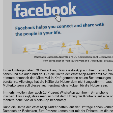
Whatsapp Datenschutzrichtlinien: EU-Kommission prüft Beschwerde
vom europäischen Verbraucherverband -Abbildung: pixabay
In der Umfrage gaben 79 Prozent an, dass sie die App auf ihrem Smartpho
haben und sie auch nutzen. Gut die Hälfte der WhatsApp-Nutzer mit 52 Pro
stimmte demnach den Mitte Mai in Kraft getretenen neuen Bestimmungen
bereits zu. Allerdings hat die Hälfte der Nutzer dem nicht zugestimmt. Lau
Mutterkonzern soll dieses auch erstmal ohne Folgen für die Nutzer sein.
Immerhin wollen aber auch 13 Prozent WhatsApp auf ihrem Smartphone
löschen. Das zeigt, dass man sich mit dem Unzug der Kontakte auf eine o
mehrere neue Social Media App beschäftigt.
Rund die Hälfte der WhatsApp Nutzer hatten laut der Umfrage schon vorher
Datenschutz-Bedenken, fünf Prozent kamen erst mit der Debatte um die n