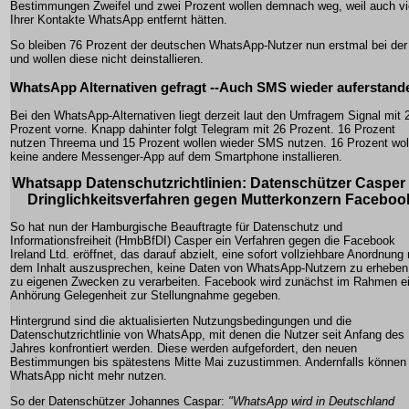
Bestimmungen Zweifel und zwei Prozent wollen demnach weg, weil auch vi
Ihrer Kontakte WhatsApp entfernt hätten.
So bleiben 76 Prozent der deutschen WhatsApp-Nutzer nun erstmal bei der
und wollen diese nicht deinstallieren.
WhatsApp Alternativen gefragt --Auch SMS wieder auferstand
Bei den WhatsApp-Alternativen liegt derzeit laut den Umfragem Signal mit 
Prozent vorne. Knapp dahinter folgt Telegram mit 26 Prozent. 16 Prozent
nutzen Threema und 15 Prozent wollen wieder SMS nutzen. 16 Prozent wol
keine andere Messenger-App auf dem Smartphone installieren.
Whatsapp Datenschutzrichtlinien: Datenschützer Casper 
Dringlichkeitsverfahren gegen Mutterkonzern Faceboo
So hat nun der Hamburgische Beauftragte für Datenschutz und
Informationsfreiheit (HmbBfDI) Casper ein Verfahren gegen die Facebook
Ireland Ltd. eröffnet, das darauf abzielt, eine sofort vollziehbare Anordnung 
dem Inhalt auszusprechen, keine Daten von WhatsApp-Nutzern zu erheben
zu eigenen Zwecken zu verarbeiten. Facebook wird zunächst im Rahmen e
Anhörung Gelegenheit zur Stellungnahme gegeben.
Hintergrund sind die aktualisierten Nutzungsbedingungen und die
Datenschutzrichtlinie von WhatsApp, mit denen die Nutzer seit Anfang des
Jahres konfrontiert werden. Diese werden aufgefordert, den neuen
Bestimmungen bis spätestens Mitte Mai zuzustimmen. Andernfalls können 
WhatsApp nicht mehr nutzen.
So der Datenschützer Johannes Caspar:
"WhatsApp wird in Deutschland