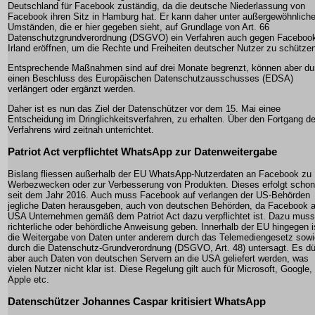
Deutschland für Facebook zuständig, da die deutsche Niederlassung von
Facebook ihren Sitz in Hamburg hat. Er kann daher unter außergewöhnlich
Umständen, die er hier gegeben sieht, auf Grundlage von Art. 66
Datenschutzgrundverordnung (DSGVO) ein Verfahren auch gegen Facebook
Irland eröffnen, um die Rechte und Freiheiten deutscher Nutzer zu schütze
Entsprechende Maßnahmen sind auf drei Monate begrenzt, können aber du
einen Beschluss des Europäischen Datenschutzausschusses (EDSA)
verlängert oder ergänzt werden.
Daher ist es nun das Ziel der Datenschützer vor dem 15. Mai einee
Entscheidung im Dringlichkeitsverfahren, zu erhalten. Über den Fortgang d
Verfahrens wird zeitnah unterrichtet.
Patriot Act verpflichtet WhatsApp zur Datenweitergabe
Bislang fliessen außerhalb der EU WhatsApp-Nutzerdaten an Facebook zu
Werbezwecken oder zur Verbesserung von Produkten. Dieses erfolgt schon
seit dem Jahr 2016. Auch muss Facebook auf verlangen der US-Behörden
jegliche Daten herausgeben, auch von deutschen Behörden, da Facebook a
USA Unternehmen gemäß dem Patriot Act dazu verpflichtet ist. Dazu muss
richterliche oder behördliche Anweisung geben. Innerhalb der EU hingegen i
die Weitergabe von Daten unter anderem durch das Telemediengesetz sowi
durch die Datenschutz-Grundverordnung (DSGVO, Art. 48) untersagt. Es dü
aber auch Daten von deutschen Servern an die USA geliefert werden, was
vielen Nutzer nicht klar ist. Diese Regelung gilt auch für Microsoft, Google,
Apple etc.
Datenschützer Johannes Caspar kritisiert WhatsApp