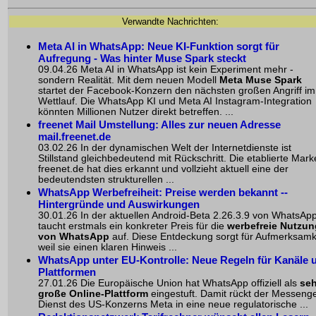
Verwandte Nachrichten:
Meta AI in WhatsApp
: Neue KI-Funktion sorgt für
Aufregung - Was hinter Muse Spark steckt
09.04.26 Meta AI in WhatsApp ist kein Experiment mehr -
sondern Realität. Mit dem neuen Modell
Meta Muse Spark
startet der Facebook-Konzern den nächsten großen Angriff im
Wettlauf. Die WhatsApp KI und Meta AI Instagram-Integration
könnten Millionen Nutzer direkt betreffen. ...
freenet Mail Umstellung: Alles zur neuen Adresse
mail.freenet.de
03.02.26 In der dynamischen Welt der Internetdienste ist
Stillstand gleichbedeutend mit Rückschritt. Die etablierte Mark
freenet.de hat dies erkannt und vollzieht aktuell eine der
bedeutendsten strukturellen ...
WhatsApp Werbefreiheit: Preise werden bekannt --
Hintergründe und Auswirkungen
30.01.26 In der aktuellen Android-Beta 2.26.3.9 von WhatsAp
taucht erstmals ein konkreter Preis für die
werbefreie Nutzun
von WhatsApp
auf. Diese Entdeckung sorgt für Aufmerksamk
weil sie einen klaren Hinweis ...
WhatsApp unter EU-Kontrolle: Neue Regeln für Kanäle 
Plattformen
27.01.26 Die Europäische Union hat WhatsApp offiziell als
seh
große Online-Plattform
eingestuft. Damit rückt der Messenge
Dienst des US-Konzerns Meta in eine neue regulatorische ...