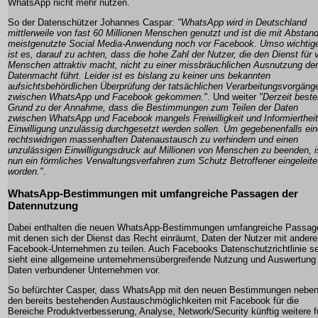
WhatsApp nicht mehr nutzen.
So der Datenschützer Johannes Caspar:
"WhatsApp wird in Deutschland
mittlerweile von fast 60 Millionen Menschen genutzt und ist die mit Abstan
meistgenutzte Social Media-Anwendung noch vor Facebook. Umso wichtig
ist es, darauf zu achten, dass die hohe Zahl der Nutzer, die den Dienst für v
Menschen attraktiv macht, nicht zu einer missbräuchlichen Ausnutzung der
Datenmacht führt. Leider ist es bislang zu keiner uns bekannten
aufsichtsbehördlichen Überprüfung der tatsächlichen Verarbeitungsvorgäng
zwischen WhatsApp und Facebook gekommen."
. Und weiter
"Derzeit beste
Grund zu der Annahme, dass die Bestimmungen zum Teilen der Daten
zwischen WhatsApp und Facebook mangels Freiwilligkeit und Informiertheit
Einwilligung unzulässig durchgesetzt werden sollen. Um gegebenenfalls ei
rechtswidrigen massenhaften Datenaustausch zu verhindern und einen
unzulässigen Einwilligungsdruck auf Millionen von Menschen zu beenden, i
nun ein förmliches Verwaltungsverfahren zum Schutz Betroffener eingeleite
worden."
.
WhatsApp-Bestimmungen mit umfangreiche Passagen der
Datennutzung
Dabei enthalten die neuen WhatsApp-Bestimmungen umfangreiche Passag
mit denen sich der Dienst das Recht einräumt, Daten der Nutzer mit ander
Facebook-Unternehmen zu teilen. Auch Facebooks Datenschutzrichtlinie se
sieht eine allgemeine unternehmensübergreifende Nutzung und Auswertung
Daten verbundener Unternehmen vor.
So befürchter Casper, dass WhatsApp mit den neuen Bestimmungen nebe
den bereits bestehenden Austauschmöglichkeiten mit Facebook für die
Bereiche Produktverbesserung, Analyse, Network/Security künftig weitere f