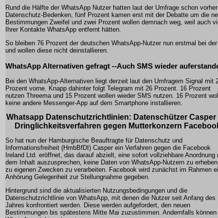
Rund die Hälfte der WhatsApp Nutzer hatten laut der Umfrage schon vorher
Datenschutz-Bedenken, fünf Prozent kamen erst mit der Debatte um die n
Bestimmungen Zweifel und zwei Prozent wollen demnach weg, weil auch vi
Ihrer Kontakte WhatsApp entfernt hätten.
So bleiben 76 Prozent der deutschen WhatsApp-Nutzer nun erstmal bei der
und wollen diese nicht deinstallieren.
WhatsApp Alternativen gefragt --Auch SMS wieder auferstand
Bei den WhatsApp-Alternativen liegt derzeit laut den Umfragem Signal mit 
Prozent vorne. Knapp dahinter folgt Telegram mit 26 Prozent. 16 Prozent
nutzen Threema und 15 Prozent wollen wieder SMS nutzen. 16 Prozent wol
keine andere Messenger-App auf dem Smartphone installieren.
Whatsapp Datenschutzrichtlinien: Datenschützer Casper 
Dringlichkeitsverfahren gegen Mutterkonzern Faceboo
So hat nun der Hamburgische Beauftragte für Datenschutz und
Informationsfreiheit (HmbBfDI) Casper ein Verfahren gegen die Facebook
Ireland Ltd. eröffnet, das darauf abzielt, eine sofort vollziehbare Anordnung 
dem Inhalt auszusprechen, keine Daten von WhatsApp-Nutzern zu erheben
zu eigenen Zwecken zu verarbeiten. Facebook wird zunächst im Rahmen e
Anhörung Gelegenheit zur Stellungnahme gegeben.
Hintergrund sind die aktualisierten Nutzungsbedingungen und die
Datenschutzrichtlinie von WhatsApp, mit denen die Nutzer seit Anfang des
Jahres konfrontiert werden. Diese werden aufgefordert, den neuen
Bestimmungen bis spätestens Mitte Mai zuzustimmen. Andernfalls können 