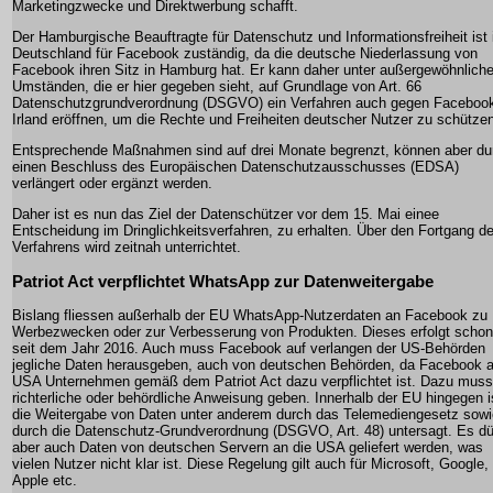
Marketingzwecke und Direktwerbung schafft.
Der Hamburgische Beauftragte für Datenschutz und Informationsfreiheit ist 
Deutschland für Facebook zuständig, da die deutsche Niederlassung von
Facebook ihren Sitz in Hamburg hat. Er kann daher unter außergewöhnlich
Umständen, die er hier gegeben sieht, auf Grundlage von Art. 66
Datenschutzgrundverordnung (DSGVO) ein Verfahren auch gegen Facebook
Irland eröffnen, um die Rechte und Freiheiten deutscher Nutzer zu schütze
Entsprechende Maßnahmen sind auf drei Monate begrenzt, können aber du
einen Beschluss des Europäischen Datenschutzausschusses (EDSA)
verlängert oder ergänzt werden.
Daher ist es nun das Ziel der Datenschützer vor dem 15. Mai einee
Entscheidung im Dringlichkeitsverfahren, zu erhalten. Über den Fortgang d
Verfahrens wird zeitnah unterrichtet.
Patriot Act verpflichtet WhatsApp zur Datenweitergabe
Bislang fliessen außerhalb der EU WhatsApp-Nutzerdaten an Facebook zu
Werbezwecken oder zur Verbesserung von Produkten. Dieses erfolgt schon
seit dem Jahr 2016. Auch muss Facebook auf verlangen der US-Behörden
jegliche Daten herausgeben, auch von deutschen Behörden, da Facebook a
USA Unternehmen gemäß dem Patriot Act dazu verpflichtet ist. Dazu muss
richterliche oder behördliche Anweisung geben. Innerhalb der EU hingegen i
die Weitergabe von Daten unter anderem durch das Telemediengesetz sowi
durch die Datenschutz-Grundverordnung (DSGVO, Art. 48) untersagt. Es dü
aber auch Daten von deutschen Servern an die USA geliefert werden, was
vielen Nutzer nicht klar ist. Diese Regelung gilt auch für Microsoft, Google,
Apple etc.