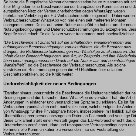
So hatte die Europäische Verbraucherorganisation heute zusammen mit ac
ihrer Mitgliedern eine Beschwerde bei der Europäischen Kommission und 
europäischen Netz der Verbraucherbehörden gegen WhatsApp wegen
mehrfacher Verletzung der EU-Verbraucherrechte eingereicht. Dabei werfen 
Verbraucherschützer WhatsApp vor, hier einen seit mehreren Monaten
unangemessenen Druck auf seine Nutzer ausgeübt zu haben, um die neue
Nutzungsbedingungen und Datenschutzbestimmungen zu akzeptieren. Die
Begriffe sind jedoch für die Nutzer weder transparent noch nachvollziehbar.
"Die Beschwerde ist zunächst auf die anhaltenden, wiederkehrenden und
aufdringlichen Benachrichtigungen zurückzuführen, die die Benutzer dazu
drängen, die Richtlinienaktualisierungen von WhatsApp zu akzeptieren. Der
Inhalt dieser Benachrichtigungen, ihre Art, ihr Zeitpunkt und ihre Wiederhol
üben einen unangemessenen Druck auf die Nutzer aus und beeinträchtigen 
Wahlfreiheit"
, so die Beschwerde der Verbraucherschützer. Als solche
verstoßen die Bestimmungen gegen die EU-Richtlinie über unlautere
Geschäftspraktiken, so die Kritik weiter.
Undurchsichtigkeit der neuen Bedingungen
"Darüber hinaus unterstreicht die Beschwerde die Undurchsichtigkeit der n
Bedingungen und die Tatsache, dass WhatsApp es versäumt hat, die Art de
Änderungen in einfacher und verständlicher Sprache zu erklären. Es ist für
Verbraucher grundsätzlich nicht nachvollziehbar, welche Folgen die Änderu
von WhatsApp für ihre Privatsphäre haben, insbesondere im Hinblick auf di
Übermittlung ihrer personenbezogenen Daten an Facebook und sonstige Dri
Diese Unklarheit stellt einen Verstoß gegen das EU-Verbraucherrecht dar, 
Unternehmen verpflichtet, klare und transparente Vertragsbedingungen und
kommerzielle Kommunikation zu verwenden", so die Feststellung der
Verbraucherschützer.