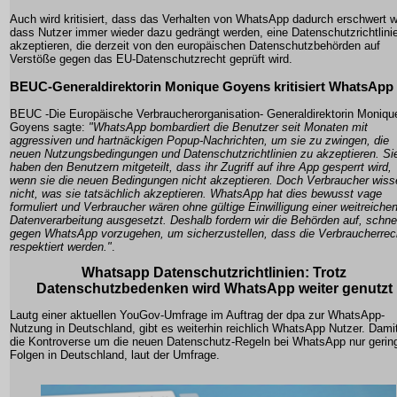
Auch wird kritisiert, dass das Verhalten von WhatsApp dadurch erschwert w
dass Nutzer immer wieder dazu gedrängt werden, eine Datenschutzrichtlini
akzeptieren, die derzeit von den europäischen Datenschutzbehörden auf
Verstöße gegen das EU-Datenschutzrecht geprüft wird.
BEUC-Generaldirektorin Monique Goyens kritisiert WhatsApp
BEUC -Die Europäische Verbraucherorganisation- Generaldirektorin Moniqu
Goyens sagte:
"WhatsApp bombardiert die Benutzer seit Monaten mit
aggressiven und hartnäckigen Popup-Nachrichten, um sie zu zwingen, die
neuen Nutzungsbedingungen und Datenschutzrichtlinien zu akzeptieren. Si
haben den Benutzern mitgeteilt, dass ihr Zugriff auf ihre App gesperrt wird,
wenn sie die neuen Bedingungen nicht akzeptieren. Doch Verbraucher wiss
nicht, was sie tatsächlich akzeptieren. WhatsApp hat dies bewusst vage
formuliert und Verbraucher wären ohne gültige Einwilligung einer weitreiche
Datenverarbeitung ausgesetzt. Deshalb fordern wir die Behörden auf, schne
gegen WhatsApp vorzugehen, um sicherzustellen, dass die Verbraucherrec
respektiert werden."
.
Whatsapp Datenschutzrichtlinien: Trotz
Datenschutzbedenken wird WhatsApp weiter genutzt
Lautg einer aktuellen YouGov-Umfrage im Auftrag der dpa zur WhatsApp-
Nutzung in Deutschland, gibt es weiterhin reichlich WhatsApp Nutzer. Dami
die Kontroverse um die neuen Datenschutz-Regeln bei WhatsApp nur gerin
Folgen in Deutschland, laut der Umfrage.