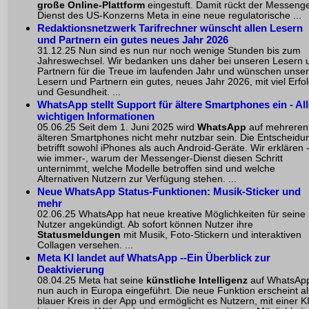
große Online-Plattform
eingestuft. Damit rückt der Messenge
Dienst des US-Konzerns Meta in eine neue regulatorische ...
Redaktionsnetzwerk Tarifrechner wünscht allen Lesern
und Partnern ein gutes neues Jahr 2026
31.12.25 Nun sind es nun nur noch wenige Stunden bis zum
Jahreswechsel. Wir bedanken uns daher bei unseren Lesern 
Partnern für die Treue im laufenden Jahr und wünschen unse
Lesern und Partnern ein gutes, neues Jahr 2026, mit viel Erfo
und Gesundheit. ...
WhatsApp stellt Support für ältere Smartphones ein - All
wichtigen Informationen
05.06.25 Seit dem 1. Juni 2025 wird
WhatsApp
auf mehreren
älteren Smartphones nicht mehr nutzbar sein. Die Entscheidu
betrifft sowohl
iPhones
als auch Android-Geräte. Wir erklären 
wie immer-, warum der Messenger-Dienst diesen Schritt
unternimmt, welche Modelle betroffen sind und welche
Alternativen Nutzern zur Verfügung stehen. ...
Neue WhatsApp Status-Funktionen: Musik-Sticker und
mehr
02.06.25 WhatsApp hat neue kreative Möglichkeiten für seine
Nutzer angekündigt. Ab sofort können Nutzer ihre
Statusmeldungen
mit Musik,
Foto-Stickern
und interaktiven
Collagen versehen. ...
Meta KI landet auf WhatsApp --Ein Überblick zur
Deaktivierung
08.04.25 Meta hat seine
künstliche Intelligenz
auf WhatsAp
nun auch in Europa eingeführt. Die neue Funktion erscheint al
blauer Kreis in der App und ermöglicht es Nutzern, mit einer K