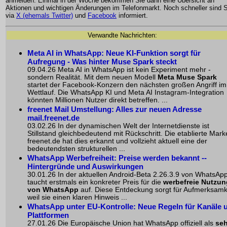
anmelden. Einmal in der Woche bekommen Sie dann eine Übersicht an
Aktionen und wichtigen Änderungen im Telefonmarkt. Noch schneller sind S
via
X (ehemals Twitter)
und
Facebook
informiert.
Verwandte Nachrichten:
Meta AI in WhatsApp
: Neue KI-Funktion sorgt für
Aufregung - Was hinter Muse Spark steckt
09.04.26 Meta AI in WhatsApp ist kein Experiment mehr -
sondern Realität. Mit dem neuen Modell
Meta Muse Spark
startet der Facebook-Konzern den nächsten großen Angriff im
Wettlauf. Die WhatsApp KI und Meta AI Instagram-Integration
könnten Millionen Nutzer direkt betreffen. ...
freenet Mail Umstellung: Alles zur neuen Adresse
mail.freenet.de
03.02.26 In der dynamischen Welt der Internetdienste ist
Stillstand gleichbedeutend mit Rückschritt. Die etablierte Mark
freenet.de hat dies erkannt und vollzieht aktuell eine der
bedeutendsten strukturellen ...
WhatsApp Werbefreiheit: Preise werden bekannt --
Hintergründe und Auswirkungen
30.01.26 In der aktuellen Android-Beta 2.26.3.9 von WhatsAp
taucht erstmals ein konkreter Preis für die
werbefreie Nutzun
von WhatsApp
auf. Diese Entdeckung sorgt für Aufmerksamk
weil sie einen klaren Hinweis ...
WhatsApp unter EU-Kontrolle: Neue Regeln für Kanäle 
Plattformen
27.01.26 Die Europäische Union hat WhatsApp offiziell als
seh