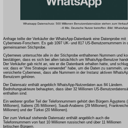
Whatsapp Datenschutz: 500 Millionen Benutzerdatensätze stehen zum Verkauf
--6 Mio. Deutsche Nutzer betroffen -Bild: WhatsApp
Anfrage teilte der Verkäufer der WhatsApp-Datenbank eine Datenprobe mit
Cybernews-Forschern. Es gab 1097 UK- und 817 US-Benutzernummern in 
gemeinsamen Stichprobe.
Cybernews untersuchte alle in der Stichprobe enthaltenen Nummern und ko
bestätigen, dass es sich bei allen tatsächlich um WhatsApp-Benutzer hande
Der Verkäufer gab nicht an, wie er die Datenbank erhalten hatte, und schlug
vor, dass er "ihre Strategie verwendet" habe, um die Daten zu sammeln, u
versicherte Cybernews, dass alle Nummern in der Instanz aktiven WhatsAp
Benutzern gehören.
Der Datensatz enthält angeblich WhatsApp-Nutzerdaten aus 84 Ländern.
Bedrohungsakteure behaupten, dass über 32 Millionen US-Benutzerdatens
enthalten sind.
Ein weiterer großer Teil der Telefonnummern gehört den Bürgern Ägyptens 
Millionen), Italiens (35 Millionen), Saudi-Arabiens (29 Millionen), Frankreich
Millionen) und der Türkei (20 Millionen).
Der zum Verkauf stehende Datensatz enthält angeblich auch die
Telefonnummern von fast 10 Millionen russischen und über 11 Millionen
britischen Bürgern.