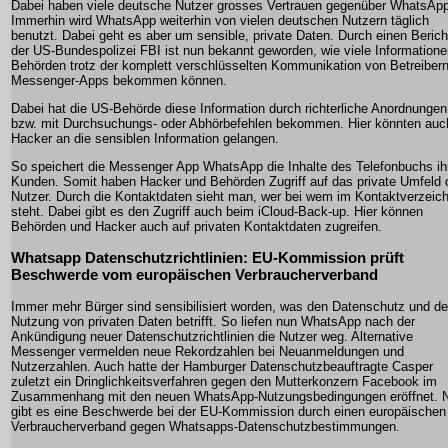
Dabei haben viele deutsche Nutzer grosses Vertrauen gegenüber WhatsApp
Immerhin wird WhatsApp weiterhin von vielen deutschen Nutzern täglich
benutzt. Dabei geht es aber um sensible, private Daten. Durch einen Berich
der US-Bundespolizei FBI ist nun bekannt geworden, wie viele Information
Behörden trotz der komplett verschlüsselten Kommunikation von Betreibern
Messenger-Apps bekommen können.
Dabei hat die US-Behörde diese Information durch richterliche Anordnungen
bzw. mit Durchsuchungs- oder Abhörbefehlen bekommen. Hier könnten auc
Hacker an die sensiblen Information gelangen.
So speichert die Messenger App WhatsApp die Inhalte des Telefonbuchs ih
Kunden. Somit haben Hacker und Behörden Zugriff auf das private Umfeld 
Nutzer. Durch die Kontaktdaten sieht man, wer bei wem im Kontaktverzeich
steht. Dabei gibt es den Zugriff auch beim iCloud-Back-up. Hier können
Behörden und Hacker auch auf privaten Kontaktdaten zugreifen.
Whatsapp Datenschutzrichtlinien: EU-Kommission prüft
Beschwerde vom europäischen Verbraucherverband
Immer mehr Bürger sind sensibilisiert worden, was den Datenschutz und de
Nutzung von privaten Daten betrifft. So liefen nun WhatsApp nach der
Ankündigung neuer Datenschutzrichtlinien die Nutzer weg. Alternative
Messenger vermelden neue Rekordzahlen bei Neuanmeldungen und
Nutzerzahlen. Auch hatte der Hamburger Datenschutzbeauftragte Casper
zuletzt ein Dringlichkeitsverfahren gegen den Mutterkonzern Facebook im
Zusammenhang mit den neuen WhatsApp-Nutzungsbedingungen eröffnet. 
gibt es eine Beschwerde bei der EU-Kommission durch einen europäischen
Verbraucherverband gegen Whatsapps-Datenschutzbestimmungen.