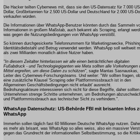
Die Hacker teilten Cybernews mit, dass sie den US-Datensatz für 7.000 US
Dollar, Großbritannien für 2.500 US-Dollar und Deutschland für 2.000 US-Dol
verkaufen würden.
Die Informationen über WhatsApp-Benutzer könnten durch das Sammeln v
Informationen in großem Maßstab, auch bekannt als Scraping, erlangt werd
was gegen die Nutzungsbedingungen von WhatsApp verstößt.
So können durchgesickerte Telefonnummern für Marketingzwecke, Phishin
Identitätsdiebstahl und Betrug verwendet werden. WhatsApp soll weltweit 
als zwei Milliarden monatlich aktive Nutzer haben.
"In diesem Zeitalter hinterlassen wir alle einen beträchtlichen digitalen
Fußabdruck - und Technologiegiganten wie Meta sollten alle Vorkehrungen 
Mittel ergreifen, um diese Daten zu schützen"
, sagte Mantas Sasnauskas,
Leiter des Cybernews-Forschungsteams. Und weiter: "Wir sollten fragen, o
eine zusätzliche Klausel 'Scraping oder Plattformmissbrauch ist in den
Allgemeinen Geschäftsbedingungen nicht erlaubt' ausreicht.
Bedrohungsakteure interessieren sich nicht für diese Begriffe, daher sollten
Unternehmen strenge Schritte unternehmen, um Bedrohungen abzuschwäc
und Plattformmissbrauch aus technischer Sicht zu verhindern.".
WhatsApp Datenschutz: US-Behörde FBI mit brisanten Infos z
WhatsApp
Immerhin sollen täglich fast 60 Millionen Deutsche WhatsApp nutzen. Daher
es mehr als brisant, was WhatsApp so alles weiss, also ein massiver Vers
gegen das Grundrecht der informationellen Selbstbestimmung, so die Kritike