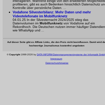
interagieren. Während einige von den erweiterten Möglichkeit
profitieren, gibt es auch Bedenken hinsichtlich Datenschutz u
Kontrolle über persönliche Daten. ...
Vodafone Silvesterbilanz: Mehr Daten und mehr
Videotelefonate im Mobilfunknetz
04.01.25 In der Silvesternacht 2024/2025 stieg das
Datenvolumen im
Mobilfunknetz
von Vodafone auf ein
Rekordhoch. Die Deutschen nutzen immer häufiger
Datendien
wie WhatsApp und ...
Auf dieser Seite gibt es Affilate Links, die den Preis nicht beeinflussen. Damit wird de
hochwertige Journalismus kostenfrei angeboten
©
Copyright
1998-2026 by
DATA INFORM-Datenmanagementsysteme der Informatik Gmb
Impressum
Datenschutzhinweise