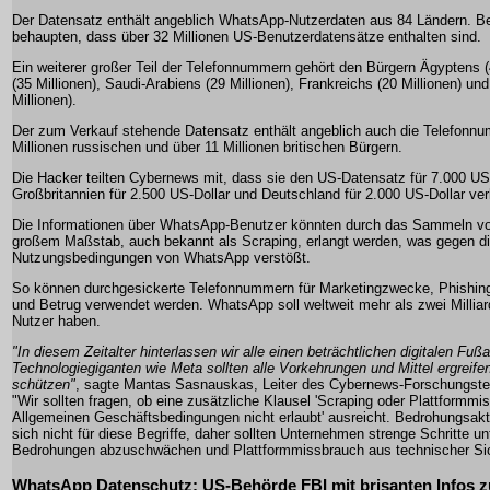
Der Datensatz enthält angeblich WhatsApp-Nutzerdaten aus 84 Ländern. B
behaupten, dass über 32 Millionen US-Benutzerdatensätze enthalten sind.
Ein weiterer großer Teil der Telefonnummern gehört den Bürgern Ägyptens (45
(35 Millionen), Saudi-Arabiens (29 Millionen), Frankreichs (20 Millionen) und
Millionen).
Der zum Verkauf stehende Datensatz enthält angeblich auch die Telefonnu
Millionen russischen und über 11 Millionen britischen Bürgern.
Die Hacker teilten Cybernews mit, dass sie den US-Datensatz für 7.000 US-
Großbritannien für 2.500 US-Dollar und Deutschland für 2.000 US-Dollar ve
Die Informationen über WhatsApp-Benutzer könnten durch das Sammeln von
großem Maßstab, auch bekannt als Scraping, erlangt werden, was gegen d
Nutzungsbedingungen von WhatsApp verstößt.
So können durchgesickerte Telefonnummern für Marketingzwecke, Phishing,
und Betrug verwendet werden. WhatsApp soll weltweit mehr als zwei Milliar
Nutzer haben.
"In diesem Zeitalter hinterlassen wir alle einen beträchtlichen digitalen Fuß
Technologiegiganten wie Meta sollten alle Vorkehrungen und Mittel ergreif
schützen"
, sagte Mantas Sasnauskas, Leiter des Cybernews-Forschungste
"Wir sollten fragen, ob eine zusätzliche Klausel 'Scraping oder Plattformmis
Allgemeinen Geschäftsbedingungen nicht erlaubt' ausreicht. Bedrohungsakt
sich nicht für diese Begriffe, daher sollten Unternehmen strenge Schritte 
Bedrohungen abzuschwächen und Plattformmissbrauch aus technischer Sich
WhatsApp Datenschutz: US-Behörde FBI mit brisanten Infos 