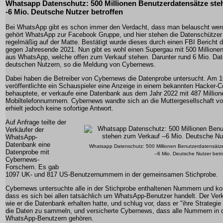
Whatsapp Datenschutz: 500 Millionen Benutzerdatensätze ste
-6 Mio. Deutsche Nutzer betroffen
Bei WhatsApp gibt es schon immer den Verdacht, dass man belauscht wer
gehört WhatsApp zur Facebook Gruppe, und hier stehen die Datenschützer
regelmäßig auf der Matte. Bestätigt wurde dieses durch einen FBI Bericht
gegen Jahresende 2021. Nun gibt es wohl einen Supergau mit 500 Millione
aus WhatsApp, welche offen zum Verkauf stehen. Darunter rund 6 Mio. Da
deutschen Nutzern, so die Meldung von Cybernews.
Dabei haben die Betreiber von Cybernews die Datenprobe untersucht. Am 
veröffentlichte ein Schauspieler eine Anzeige in einem bekannten Hacker
behauptete, er verkaufe eine Datenbank aus dem Jahr 2022 mit 487 Millio
Mobiltelefonnummern. Cybernews wandte sich an die Muttergesellschaft v
erhielt jedoch keine sofortige Antwort.
Auf Anfrage teilte der
Verkäufer der
WhatsApp-
Datenbank eine
Whatsapp Datenschutz: 500 Millionen Benutzerdatensätz
Datenprobe mit
--6 Mio. Deutsche Nutzer betr
Cybernews-
Forschern. Es gab
1097 UK- und 817 US-Benutzernummern in der gemeinsamen Stichprobe.
Cybernews untersuchte alle in der Stichprobe enthaltenen Nummern und ko
dass es sich bei allen tatsächlich um WhatsApp-Benutzer handelt. Der Verk
wie er die Datenbank erhalten hatte, und schlug vor, dass er "ihre Strategi
die Daten zu sammeln, und versicherte Cybernews, dass alle Nummern in d
WhatsApp-Benutzern gehören.