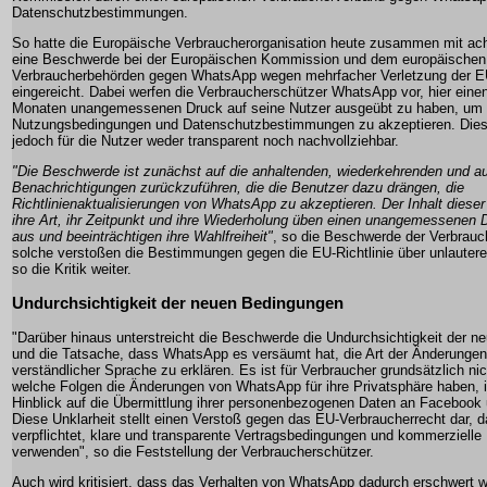
Datenschutzbestimmungen.
So hatte die Europäische Verbraucherorganisation heute zusammen mit acht
eine Beschwerde bei der Europäischen Kommission und dem europäischen
Verbraucherbehörden gegen WhatsApp wegen mehrfacher Verletzung der E
eingereicht. Dabei werfen die Verbraucherschützer WhatsApp vor, hier eine
Monaten unangemessenen Druck auf seine Nutzer ausgeübt zu haben, um 
Nutzungsbedingungen und Datenschutzbestimmungen zu akzeptieren. Diese
jedoch für die Nutzer weder transparent noch nachvollziehbar.
"Die Beschwerde ist zunächst auf die anhaltenden, wiederkehrenden und au
Benachrichtigungen zurückzuführen, die die Benutzer dazu drängen, die
Richtlinienaktualisierungen von WhatsApp zu akzeptieren. Der Inhalt diese
ihre Art, ihr Zeitpunkt und ihre Wiederholung üben einen unangemessenen D
aus und beeinträchtigen ihre Wahlfreiheit"
, so die Beschwerde der Verbrauc
solche verstoßen die Bestimmungen gegen die EU-Richtlinie über unlautere
so die Kritik weiter.
Undurchsichtigkeit der neuen Bedingungen
"Darüber hinaus unterstreicht die Beschwerde die Undurchsichtigkeit der 
und die Tatsache, dass WhatsApp es versäumt hat, die Art der Änderungen 
verständlicher Sprache zu erklären. Es ist für Verbraucher grundsätzlich nic
welche Folgen die Änderungen von WhatsApp für ihre Privatsphäre haben, 
Hinblick auf die Übermittlung ihrer personenbezogenen Daten an Facebook u
Diese Unklarheit stellt einen Verstoß gegen das EU-Verbraucherrecht dar,
verpflichtet, klare und transparente Vertragsbedingungen und kommerziell
verwenden", so die Feststellung der Verbraucherschützer.
Auch wird kritisiert, dass das Verhalten von WhatsApp dadurch erschwert w