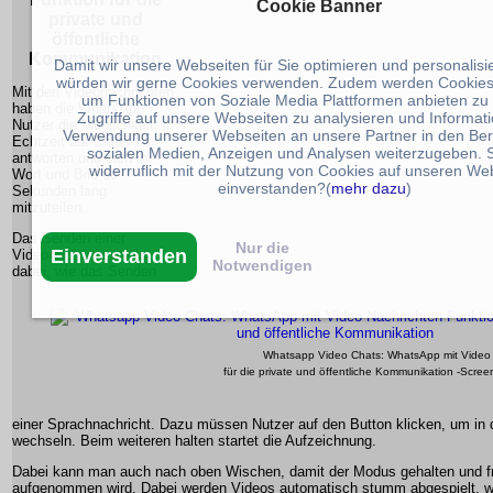
Cookie Banner
private und
öffentliche
Kommunikation
Damit wir unsere Webseiten für Sie optimieren und personalis
würden wir gerne Cookies verwenden. Zudem werden Cookies
Mit den Videonachrichten
um Funktionen von Soziale Media Plattformen anbieten zu
haben die WhatsApp
Zugriffe auf unsere Webseiten zu analysieren und Informat
Nutzer die Möglichkeit, in
Verwendung unserer Webseiten an unsere Partner in den Ber
Echtzeit auf Chats zu
sozialen Medien, Anzeigen und Analysen weiterzugeben. S
antworten und sich in
widerruflich mit der Nutzung von Cookies auf unseren We
Wort und Bild 60
einverstanden?(
mehr dazu
)
Sekunden lang
mitzuteilen.
Das Senden einer
Nur die
Einverstanden
Videonachricht erfolgt
Notwendigen
dabei, wie das Senden
Whatsapp Video Chats: WhatsApp mit Video 
für die private und öffentliche Kommunikation -Scr
einer Sprachnachricht. Dazu müssen Nutzer auf den Button klicken, um i
wechseln. Beim weiteren halten startet die Aufzeichnung.
Dabei kann man auch nach oben Wischen, damit der Modus gehalten und fr
aufgenommen wird. Dabei werden Videos automatisch stumm abgespielt, w