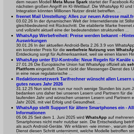
dem neuen Modell
Meta Muse Spark
startet der Facebook-K
nächsten großen Angriff im KI-Wettlauf. Die WhatsApp KI und
Integration könnten Millionen Nutzer direkt betreffen. ...
freenet Mail Umstellung: Alles zur neuen Adresse mail.f
03.02.26 In der dynamischen Welt der Internetdienste ist Still
gleichbedeutend mit Rückschritt. Die etablierte Marke freenet.
und vollzieht aktuell eine der bedeutendsten strukturellen ...
WhatsApp Werbefreiheit: Preise werden bekannt --Hint
Auswirkungen
30.01.26 In der aktuellen Android-Beta 2.26.3.9 von WhatsApp
ein konkreter Preis für die
werbefreie Nutzung von WhatsA
Entdeckung sorgt für Aufmerksamkeit, weil sie einen klaren Hin
WhatsApp unter EU-Kontrolle: Neue Regeln für Kanäle 
27.01.26 Die Europäische Union hat WhatsApp offiziell als
seh
Plattform
eingestuft. Damit rückt der Messenger-Dienst des
in eine neue regulatorische ...
Redaktionsnetzwerk Tarifrechner wünscht allen Lesern 
gutes neues Jahr 2026
31.12.25 Nun sind es nun nur noch wenige Stunden bis zum J
bedanken uns daher bei unseren Lesern und Partnern für die
laufenden Jahr und wünschen unseren Lesern und Partnern e
Jahr 2026, mit viel Erfolg und Gesundheit. ...
WhatsApp stellt Support für ältere Smartphones ein - Al
Informationen
05.06.25 Seit dem 1. Juni 2025 wird
WhatsApp
auf mehreren 
Smartphones nicht mehr nutzbar sein. Die Entscheidung betrif
als auch Android-Geräte. Wir erklären -wie immer-, warum de
Dienst diesen Schritt unternimmt, welche Modelle betroffen s