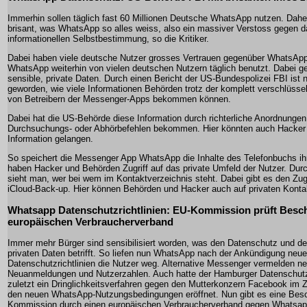
Immerhin sollen täglich fast 60 Millionen Deutsche WhatsApp nutzen. Daher
brisant, was WhatsApp so alles weiss, also ein massiver Verstoss gegen d
informationellen Selbstbestimmung, so die Kritiker.
Dabei haben viele deutsche Nutzer grosses Vertrauen gegenüber WhatsApp
WhatsApp weiterhin von vielen deutschen Nutzern täglich benutzt. Dabei g
sensible, private Daten. Durch einen Bericht der US-Bundespolizei FBI ist
geworden, wie viele Informationen Behörden trotz der komplett verschlüss
von Betreibern der Messenger-Apps bekommen können.
Dabei hat die US-Behörde diese Information durch richterliche Anordnungen
Durchsuchungs- oder Abhörbefehlen bekommen. Hier könnten auch Hacker 
Information gelangen.
So speichert die Messenger App WhatsApp die Inhalte des Telefonbuchs ih
haben Hacker und Behörden Zugriff auf das private Umfeld der Nutzer. Dur
sieht man, wer bei wem im Kontaktverzeichnis steht. Dabei gibt es den Zug
iCloud-Back-up. Hier können Behörden und Hacker auch auf privaten Kontak
Whatsapp Datenschutzrichtlinien: EU-Kommission prüft Bes
europäischen Verbraucherverband
Immer mehr Bürger sind sensibilisiert worden, was den Datenschutz und d
privaten Daten betrifft. So liefen nun WhatsApp nach der Ankündigung neue
Datenschutzrichtlinien die Nutzer weg. Alternative Messenger vermelden n
Neuanmeldungen und Nutzerzahlen. Auch hatte der Hamburger Datenschutz
zuletzt ein Dringlichkeitsverfahren gegen den Mutterkonzern Facebook i
den neuen WhatsApp-Nutzungsbedingungen eröffnet. Nun gibt es eine Bes
Kommission durch einen europäischen Verbraucherverband gegen Whatsap