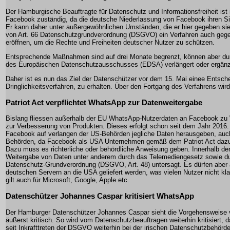
Der Hamburgische Beauftragte für Datenschutz und Informationsfreiheit ist 
Facebook zuständig, da die deutsche Niederlassung von Facebook ihren Si
Er kann daher unter außergewöhnlichen Umständen, die er hier gegeben sie
von Art. 66 Datenschutzgrundverordnung (DSGVO) ein Verfahren auch gege
eröffnen, um die Rechte und Freiheiten deutscher Nutzer zu schützen.
Entsprechende Maßnahmen sind auf drei Monate begrenzt, können aber du
des Europäischen Datenschutzausschusses (EDSA) verlängert oder ergänz
Daher ist es nun das Ziel der Datenschützer vor dem 15. Mai einee Entsch
Dringlichkeitsverfahren, zu erhalten. Über den Fortgang des Verfahrens wird 
Patriot Act verpflichtet WhatsApp zur Datenweitergabe
Bislang fliessen außerhalb der EU WhatsApp-Nutzerdaten an Facebook z
zur Verbesserung von Produkten. Dieses erfolgt schon seit dem Jahr 2016
Facebook auf verlangen der US-Behörden jegliche Daten herausgeben, au
Behörden, da Facebook als USA Unternehmen gemäß dem Patriot Act dazu v
Dazu muss es richterliche oder behördliche Anweisung geben. Innerhalb der
Weitergabe von Daten unter anderem durch das Telemediengesetz sowie du
Datenschutz-Grundverordnung (DSGVO, Art. 48) untersagt. Es dürfen aber
deutschen Servern an die USA geliefert werden, was vielen Nutzer nicht kla
gilt auch für Microsoft, Google, Apple etc.
Datenschützer Johannes Caspar kritisiert WhatsApp
Der Hamburger Datenschützer Johannes Caspar sieht die Vorgehensweise
äußerst kritisch. So wird vom Datenschutzbeauftragen weiterhin kritisiert, 
seit Inkrafttreten der DSGVO weiterhin bei der irischen Datenschutzbehörde