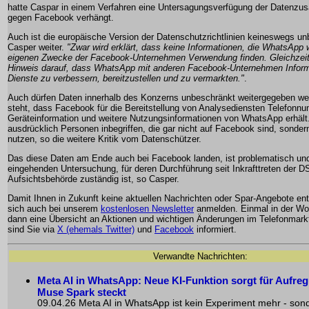
hatte Caspar in einem Verfahren eine Untersagungsverfügung der Datenz
gegen Facebook verhängt.
Auch ist die europäische Version der Datenschutzrichtlinien keineswegs un
Casper weiter.
"Zwar wird erklärt, dass keine Informationen, die WhatsApp we
eigenen Zwecke der Facebook-Unternehmen Verwendung finden. Gleichzeitig
Hinweis darauf, dass WhatsApp mit anderen Facebook-Unternehmen Informat
Dienste zu verbessern, bereitzustellen und zu vermarkten."
.
Auch dürfen Daten innerhalb des Konzerns unbeschränkt weitergegeben we
steht, dass Facebook für die Bereitstellung von Analysediensten Telefonn
Geräteinformation und weitere Nutzungsinformationen von WhatsApp erhält
ausdrücklich Personen inbegriffen, die gar nicht auf Facebook sind, sonde
nutzen, so die weitere Kritik vom Datenschützer.
Das diese Daten am Ende auch bei Facebook landen, ist problematisch und
eingehenden Untersuchung, für deren Durchführung seit Inkrafttreten der D
Aufsichtsbehörde zuständig ist, so Casper.
Damit Ihnen in Zukunft keine aktuellen Nachrichten oder Spar-Angebote en
sich auch bei unserem
kostenlosen Newsletter
anmelden. Einmal in der W
dann eine Übersicht an Aktionen und wichtigen Änderungen im Telefonmarkt
sind Sie via
X (ehemals Twitter)
und
Facebook
informiert.
Verwandte Nachrichten:
Meta AI in WhatsApp
: Neue KI-Funktion sorgt für Aufreg
Muse Spark steckt
09.04.26 Meta AI in WhatsApp ist kein Experiment mehr - sonde