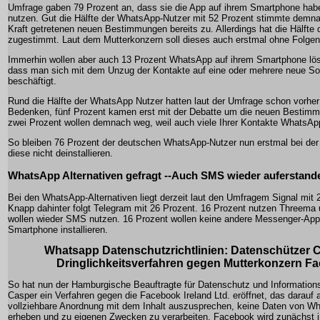
Umfrage gaben 79 Prozent an, dass sie die App auf ihrem Smartphone hab
nutzen. Gut die Hälfte der WhatsApp-Nutzer mit 52 Prozent stimmte demna
Kraft getretenen neuen Bestimmungen bereits zu. Allerdings hat die Hälfte 
zugestimmt. Laut dem Mutterkonzern soll dieses auch erstmal ohne Folgen 
Immerhin wollen aber auch 13 Prozent WhatsApp auf ihrem Smartphone lös
dass man sich mit dem Unzug der Kontakte auf eine oder mehrere neue So
beschäftigt.
Rund die Hälfte der WhatsApp Nutzer hatten laut der Umfrage schon vorhe
Bedenken, fünf Prozent kamen erst mit der Debatte um die neuen Bestimm
zwei Prozent wollen demnach weg, weil auch viele Ihrer Kontakte WhatsApp
So bleiben 76 Prozent der deutschen WhatsApp-Nutzer nun erstmal bei der
diese nicht deinstallieren.
WhatsApp Alternativen gefragt --Auch SMS wieder auferstand
Bei den WhatsApp-Alternativen liegt derzeit laut den Umfragem Signal mit 
Knapp dahinter folgt Telegram mit 26 Prozent. 16 Prozent nutzen Threema
wollen wieder SMS nutzen. 16 Prozent wollen keine andere Messenger-Ap
Smartphone installieren.
Whatsapp Datenschutzrichtlinien: Datenschützer C
Dringlichkeitsverfahren gegen Mutterkonzern F
So hat nun der Hamburgische Beauftragte für Datenschutz und Informations
Casper ein Verfahren gegen die Facebook Ireland Ltd. eröffnet, das darauf ab
vollziehbare Anordnung mit dem Inhalt auszusprechen, keine Daten von W
erheben und zu eigenen Zwecken zu verarbeiten. Facebook wird zunächst