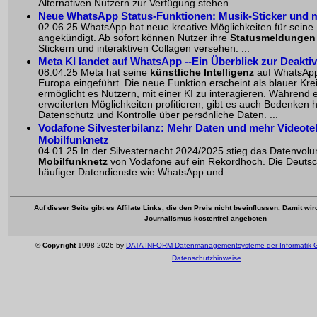
Alternativen Nutzern zur Verfügung stehen. ...
Neue WhatsApp Status-Funktionen: Musik-Sticker und 
02.06.25 WhatsApp hat neue kreative Möglichkeiten für seine
angekündigt. Ab sofort können Nutzer ihre
Statusmeldungen
Stickern
und interaktiven Collagen versehen. ...
Meta KI landet auf WhatsApp --Ein Überblick zur Deakti
08.04.25 Meta hat seine
künstliche Intelligenz
auf WhatsApp
Europa eingeführt. Die neue Funktion erscheint als blauer Kre
ermöglicht es Nutzern, mit einer KI zu interagieren. Während 
erweiterten Möglichkeiten profitieren, gibt es auch Bedenken hi
Datenschutz und Kontrolle über persönliche Daten. ...
Vodafone Silvesterbilanz: Mehr Daten und mehr Videote
Mobilfunknetz
04.01.25 In der Silvesternacht 2024/2025 stieg das Datenvol
Mobilfunknetz
von Vodafone auf ein Rekordhoch. Die Deuts
häufiger
Datendienste
wie WhatsApp und ...
Auf dieser Seite gibt es Affilate Links, die den Preis nicht beeinflussen. Damit wi
Journalismus kostenfrei angeboten
©
Copyright
1998-2026 by
DATA INFORM-Datenmanagementsysteme der Informatik
Datenschutzhinweise