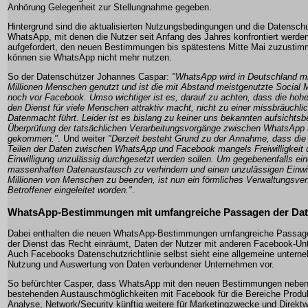
Anhörung Gelegenheit zur Stellungnahme gegeben.
Hintergrund sind die aktualisierten Nutzungsbedingungen und die Datenschut
WhatsApp, mit denen die Nutzer seit Anfang des Jahres konfrontiert werde
aufgefordert, den neuen Bestimmungen bis spätestens Mitte Mai zuzustimm
können sie WhatsApp nicht mehr nutzen.
So der Datenschützer Johannes Caspar:
"WhatsApp wird in Deutschland mit
Millionen Menschen genutzt und ist die mit Abstand meistgenutzte Socia
noch vor Facebook. Umso wichtiger ist es, darauf zu achten, dass die hohe 
den Dienst für viele Menschen attraktiv macht, nicht zu einer missbräuchl
Datenmacht führt. Leider ist es bislang zu keiner uns bekannten aufsichtsb
Überprüfung der tatsächlichen Verarbeitungsvorgänge zwischen WhatsApp
gekommen."
. Und weiter
"Derzeit besteht Grund zu der Annahme, dass d
Teilen der Daten zwischen WhatsApp und Facebook mangels Freiwilligkeit u
Einwilligung unzulässig durchgesetzt werden sollen. Um gegebenenfalls ein
massenhaften Datenaustausch zu verhindern und einen unzulässigen Einwil
Millionen von Menschen zu beenden, ist nun ein förmliches Verwaltungsve
Betroffener eingeleitet worden."
.
WhatsApp-Bestimmungen mit umfangreiche Passagen der Da
Dabei enthalten die neuen WhatsApp-Bestimmungen umfangreiche Passage
der Dienst das Recht einräumt, Daten der Nutzer mit anderen Facebook-Un
Auch Facebooks Datenschutzrichtlinie selbst sieht eine allgemeine untern
Nutzung und Auswertung von Daten verbundener Unternehmen vor.
So befürchter Casper, dass WhatsApp mit den neuen Bestimmungen neben 
bestehenden Austauschmöglichkeiten mit Facebook für die Bereiche Produ
Analyse, Network/Security künftig weitere für Marketingzwecke und Direktw