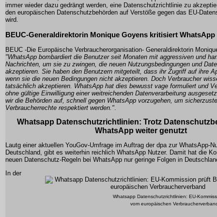
immer wieder dazu gedrängt werden, eine Datenschutzrichtlinie zu akzeptier
den europäischen Datenschutzbehörden auf Verstöße gegen das EU-Datens
wird.
BEUC-Generaldirektorin Monique Goyens kritisiert WhatsApp
BEUC -Die Europäische Verbraucherorganisation- Generaldirektorin Moniq
"WhatsApp bombardiert die Benutzer seit Monaten mit aggressiven und ha
Nachrichten, um sie zu zwingen, die neuen Nutzungsbedingungen und Daten
akzeptieren. Sie haben den Benutzern mitgeteilt, dass ihr Zugriff auf ihre A
wenn sie die neuen Bedingungen nicht akzeptieren. Doch Verbraucher wisse
tatsächlich akzeptieren. WhatsApp hat dies bewusst vage formuliert und V
ohne gültige Einwilligung einer weitreichenden Datenverarbeitung ausgesetz
wir die Behörden auf, schnell gegen WhatsApp vorzugehen, um sicherzustel
Verbraucherrechte respektiert werden."
.
Whatsapp Datenschutzrichtlinien: Trotz Datenschutz
WhatsApp weiter genutzt
Lautg einer aktuellen YouGov-Umfrage im Auftrag der dpa zur WhatsApp-Nu
Deutschland, gibt es weiterhin reichlich WhatsApp Nutzer. Damit hat die K
neuen Datenschutz-Regeln bei WhatsApp nur geringe Folgen in Deutschland
In der
Whatsapp Datenschutzrichtlinien: EU-Kommiss
vom europäischen Verbraucherverband