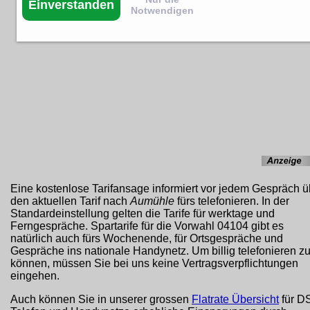
Einverstanden
Notwendigen
Eine kostenlose Tarifansage informiert vor jedem Gespräch ü
den aktuellen Tarif nach
Aumühle
fürs telefonieren. In der
Standardeinstellung gelten die Tarife für werktage und
Ferngespräche. Spartarife für die Vorwahl 04104 gibt es
natürlich auch fürs Wochenende, für Ortsgespräche und
Gespräche ins nationale Handynetz. Um billig telefonieren z
können, müssen Sie bei uns keine Vertragsverpflichtungen
eingehen.
Auch können Sie in unserer grossen
Flatrate Übersicht
für D