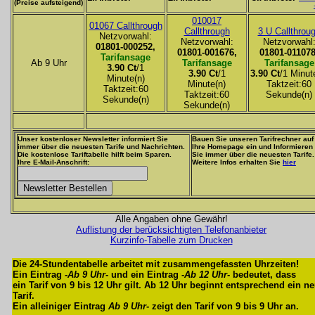
(Preise aufsteigend)
010017
01067 Callthrough
Callthrough
3 U Callthrou
Netzvorwahl:
Netzvorwahl:
Netzvorwahl
01801-000252,
01801-001676,
01801-011078
Tarifansage
Ab 9 Uhr
Tarifansage
Tarifansage
3.90 Ct
/1
3.90 Ct
/1
3.90 Ct
/1 Minut
Minute(n)
Minute(n)
Taktzeit:60
Taktzeit:60
Taktzeit:60
Sekunde(n)
Sekunde(n)
Sekunde(n)
Unser kostenloser Newsletter informiert Sie
Bauen Sie unseren Tarifrechner auf
immer über die neuesten Tarife und Nachrichten.
Ihre Homepage ein und Informieren
Die kostenlose Tariftabelle hilft beim Sparen.
Sie immer über die neuesten Tarife.
Ihre E-Mail-Anschrift:
Weitere Infos erhalten Sie
hier
Alle Angaben ohne Gewähr!
Auflistung der berücksichtigten Telefonanbieter
Kurzinfo-Tabelle zum Drucken
Die 24-Stundentabelle arbeitet mit zusammengefassten Uhrzeiten!
Ein Eintrag -
Ab 9 Uhr
- und ein Eintrag -
Ab 12 Uhr
- bedeutet, dass
ein Tarif von 9 bis 12 Uhr gilt. Ab 12 Uhr beginnt entsprechend ein n
Tarif.
Ein alleiniger Eintrag
Ab 9 Uhr
- zeigt den Tarif von 9 bis 9 Uhr an.