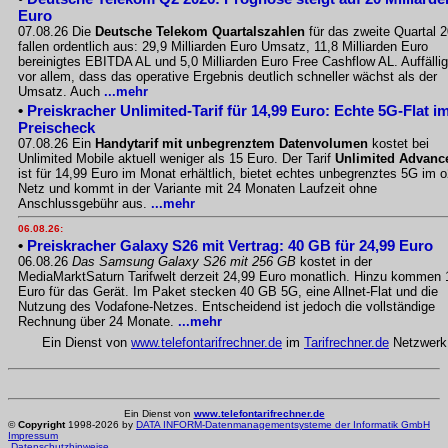
Euro
07.08.26 Die
Deutsche Telekom Quartalszahlen
für das zweite Quartal 
fallen ordentlich aus: 29,9 Milliarden Euro Umsatz, 11,8 Milliarden Euro
bereinigtes EBITDA AL und 5,0 Milliarden Euro Free Cashflow AL. Auffällig
vor allem, dass das operative Ergebnis deutlich schneller wächst als der
Umsatz. Auch
...mehr
•
Preiskracher Unlimited-Tarif für 14,99 Euro: Echte 5G-Flat i
Preischeck
07.08.26 Ein
Handytarif mit unbegrenztem Datenvolumen
kostet bei
Unlimited Mobile aktuell weniger als 15 Euro. Der Tarif
Unlimited Advanc
ist für 14,99 Euro im Monat erhältlich, bietet echtes unbegrenztes 5G im o
Netz und kommt in der Variante mit 24 Monaten Laufzeit ohne
Anschlussgebühr aus.
...mehr
06.08.26:
•
Preiskracher Galaxy S26 mit Vertrag: 40 GB für 24,99 Euro
06.08.26
Das Samsung Galaxy S26 mit 256 GB
kostet in der
MediaMarktSaturn Tarifwelt derzeit 24,99 Euro monatlich. Hinzu kommen 
Euro für das Gerät. Im Paket stecken 40 GB 5G, eine Allnet-Flat und die
Nutzung des Vodafone-Netzes. Entscheidend ist jedoch die vollständige
Rechnung über 24 Monate.
...mehr
Ein Dienst von
www.telefontarifrechner.de
im
Tarifrechner.de
Netzwerk
Ein Dienst von
www.telefontarifrechner.de
©
Copyright
1998-2026 by
DATA INFORM-Datenmanagementsysteme der Informatik GmbH
Impressum
Datenschutzhinweise