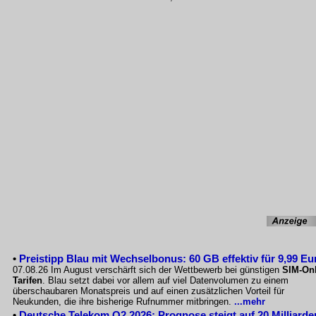
•
Preistipp Blau mit Wechselbonus: 60 GB effektiv für 9,99 Eu
07.08.26 Im August verschärft sich der Wettbewerb bei günstigen
SIM-Onl
Tarifen
. Blau setzt dabei vor allem auf viel Datenvolumen zu einem
überschaubaren Monatspreis und auf einen zusätzlichen Vorteil für
Neukunden, die ihre bisherige Rufnummer mitbringen.
...mehr
•
Deutsche Telekom Q2 2026: Prognose steigt auf 20 Milliarde