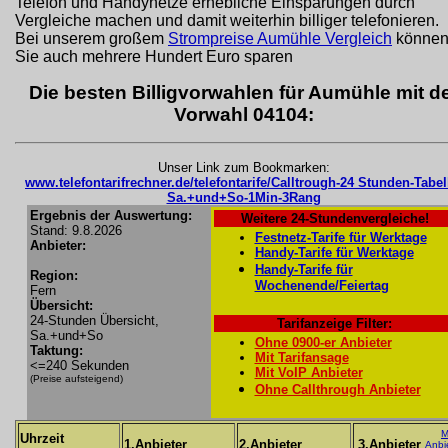
Telefon und Handynetze erhebliche Einsparungen durch
Vergleiche machen und damit weiterhin billiger telefonieren.
Bei unserem großem
Strompreise Aumühle Vergleich
könne
Sie auch mehrere Hundert Euro sparen
Die besten Billigvorwahlen für Aumühle mit d
Vorwahl 04104:
Unser Link zum Bookmarken:
www.telefontarifrechner.de/telefontarife/Calltrough-24 Stunden-Tabel
Sa.+und+So-1Min-3Rang
Ergebnis der Auswertung:
Weitere 24-Stundenvergleiche!
Stand: 9.8.2026
Festnetz-Tarife für Werktage
Anbieter:
Handy-Tarife für Werktage
Handy-Tarife für
Region:
Wochenende/Feiertag
Fern
Übersicht:
24-Stunden Übersicht,
Tarifanzeige Filter:
Sa.+und+So
Ohne 0900-er Anbieter
Taktung:
Mit Tarifansage
<=240 Sekunden
Mit VoIP Anbieter
(Preise aufsteigend)
Ohne Callthrough Anbieter
M
Uhrzeit
1.Anbieter
2.Anbieter
3.Anbieter
Anbi