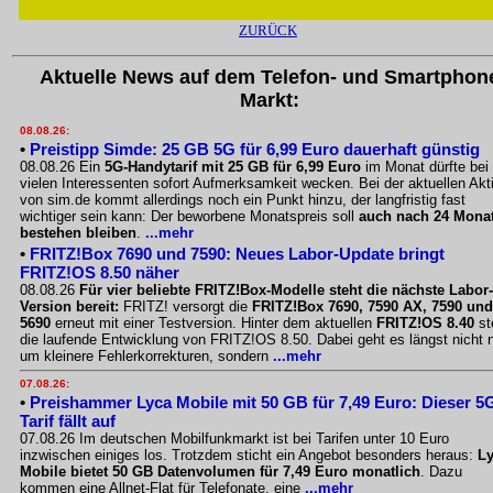
ZURÜCK
Aktuelle News auf dem Telefon- und Smartphon
Markt:
08.08.26:
•
Preistipp Simde: 25 GB 5G für 6,99 Euro dauerhaft günstig
08.08.26 Ein
5G-Handytarif mit 25 GB für 6,99 Euro
im Monat dürfte bei
vielen Interessenten sofort Aufmerksamkeit wecken. Bei der aktuellen Akt
von sim.de kommt allerdings noch ein Punkt hinzu, der langfristig fast
wichtiger sein kann: Der beworbene Monatspreis soll
auch nach 24 Mona
bestehen bleiben
.
...mehr
•
FRITZ!Box 7690 und 7590: Neues Labor-Update bringt
FRITZ!OS 8.50 näher
08.08.26
Für vier beliebte FRITZ!Box-Modelle steht die nächste Labor-
Version bereit:
FRITZ! versorgt die
FRITZ!Box 7690, 7590 AX, 7590 und
5690
erneut mit einer Testversion. Hinter dem aktuellen
FRITZ!OS 8.40
st
die laufende Entwicklung von FRITZ!OS 8.50. Dabei geht es längst nicht 
um kleinere Fehlerkorrekturen, sondern
...mehr
07.08.26:
•
Preishammer Lyca Mobile mit 50 GB für 7,49 Euro: Dieser 5
Tarif fällt auf
07.08.26 Im deutschen Mobilfunkmarkt ist bei Tarifen unter 10 Euro
inzwischen einiges los. Trotzdem sticht ein Angebot besonders heraus:
L
Mobile bietet 50 GB Datenvolumen für 7,49 Euro monatlich
. Dazu
kommen eine Allnet-Flat für Telefonate, eine
...mehr