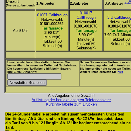
M
Uhrzeit
1.Anbieter
2.Anbieter
3.Anbieter
Anbi
(Preise aufsteigend)
010017
01067 Callthrough
Callthrough
3 U Callthrou
Netzvorwahl:
Netzvorwahl:
Netzvorwahl
01801-000252,
01801-001676,
01801-011078
Tarifansage
Ab 9 Uhr
Tarifansage
Tarifansage
3.90 Ct
/1
3.90 Ct
/1
3.90 Ct
/1 Minut
Minute(n)
Minute(n)
Taktzeit:60
Taktzeit:60
Taktzeit:60
Sekunde(n)
Sekunde(n)
Sekunde(n)
Unser kostenloser Newsletter informiert Sie
Bauen Sie unseren Tarifrechner auf
immer über die neuesten Tarife und Nachrichten.
Ihre Homepage ein und Informieren
Die kostenlose Tariftabelle hilft beim Sparen.
Sie immer über die neuesten Tarife.
Ihre E-Mail-Anschrift:
Weitere Infos erhalten Sie
hier
Alle Angaben ohne Gewähr!
Auflistung der berücksichtigten Telefonanbieter
Kurzinfo-Tabelle zum Drucken
Die 24-Stundentabelle arbeitet mit zusammengefassten Uhrzeiten!
Ein Eintrag -
Ab 9 Uhr
- und ein Eintrag -
Ab 12 Uhr
- bedeutet, dass
ein Tarif von 9 bis 12 Uhr gilt. Ab 12 Uhr beginnt entsprechend ein n
Tarif.