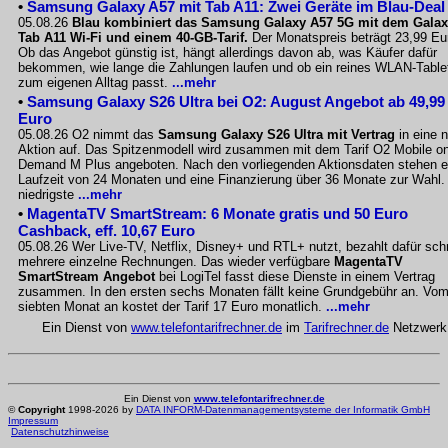
•
Samsung Galaxy A57 mit Tab A11: Zwei Geräte im Blau-Deal
05.08.26
Blau kombiniert das Samsung Galaxy A57 5G mit dem Gala
Tab A11 Wi-Fi und einem 40-GB-Tarif.
Der Monatspreis beträgt 23,99 Eu
Ob das Angebot günstig ist, hängt allerdings davon ab, was Käufer dafür
bekommen, wie lange die Zahlungen laufen und ob ein reines WLAN-Table
zum eigenen Alltag passt.
...mehr
•
Samsung Galaxy S26 Ultra bei O2: August Angebot ab 49,99
Euro
05.08.26 O2 nimmt das
Samsung Galaxy S26 Ultra mit Vertrag
in eine 
Aktion auf. Das Spitzenmodell wird zusammen mit dem Tarif O2 Mobile o
Demand M Plus angeboten. Nach den vorliegenden Aktionsdaten stehen e
Laufzeit von 24 Monaten und eine Finanzierung über 36 Monate zur Wahl.
niedrigste
...mehr
•
MagentaTV SmartStream: 6 Monate gratis und 50 Euro
Cashback, eff. 10,67 Euro
05.08.26 Wer Live-TV, Netflix, Disney+ und RTL+ nutzt, bezahlt dafür sch
mehrere einzelne Rechnungen. Das wieder verfügbare
MagentaTV
SmartStream Angebot
bei LogiTel fasst diese Dienste in einem Vertrag
zusammen. In den ersten sechs Monaten fällt keine Grundgebühr an. Vo
siebten Monat an kostet der Tarif 17 Euro monatlich.
...mehr
Ein Dienst von
www.telefontarifrechner.de
im
Tarifrechner.de
Netzwerk
Ein Dienst von
www.telefontarifrechner.de
©
Copyright
1998-2026 by
DATA INFORM-Datenmanagementsysteme der Informatik GmbH
Impressum
Datenschutzhinweise