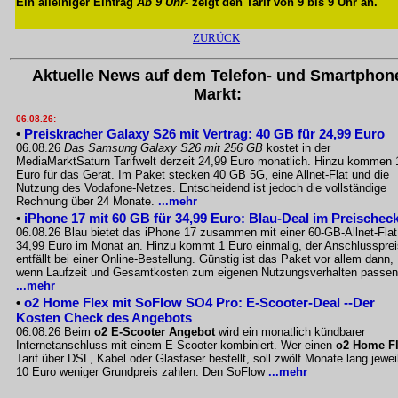
Ein alleiniger Eintrag
Ab 9 Uhr
- zeigt den Tarif von 9 bis 9 Uhr an.
ZURÜCK
Aktuelle News auf dem Telefon- und Smartphon
Markt:
06.08.26:
•
Preiskracher Galaxy S26 mit Vertrag: 40 GB für 24,99 Euro
06.08.26
Das Samsung Galaxy S26 mit 256 GB
kostet in der
MediaMarktSaturn Tarifwelt derzeit 24,99 Euro monatlich. Hinzu kommen 
Euro für das Gerät. Im Paket stecken 40 GB 5G, eine Allnet-Flat und die
Nutzung des Vodafone-Netzes. Entscheidend ist jedoch die vollständige
Rechnung über 24 Monate.
...mehr
•
iPhone 17 mit 60 GB für 34,99 Euro: Blau-Deal im Preischec
06.08.26 Blau bietet das iPhone 17 zusammen mit einer 60-GB-Allnet-Flat
34,99 Euro im Monat an. Hinzu kommt 1 Euro einmalig, der Anschlussprei
entfällt bei einer Online-Bestellung. Günstig ist das Paket vor allem dann,
wenn Laufzeit und Gesamtkosten zum eigenen Nutzungsverhalten passen
...mehr
•
o2 Home Flex mit SoFlow SO4 Pro: E-Scooter-Deal --Der
Kosten Check des Angebots
06.08.26 Beim
o2 E-Scooter Angebot
wird ein monatlich kündbarer
Internetanschluss mit einem E-Scooter kombiniert. Wer einen
o2 Home F
Tarif über DSL, Kabel oder Glasfaser bestellt, soll zwölf Monate lang jewei
10 Euro weniger Grundpreis zahlen. Den SoFlow
...mehr