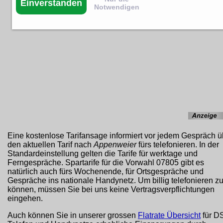
Einverstanden
Notwendigen
Eine kostenlose Tarifansage informiert vor jedem Gespräch ü
den aktuellen Tarif nach
Appenweier
fürs telefonieren. In der
Standardeinstellung gelten die Tarife für werktage und
Ferngespräche. Spartarife für die Vorwahl 07805 gibt es
natürlich auch fürs Wochenende, für Ortsgespräche und
Gespräche ins nationale Handynetz. Um billig telefonieren z
können, müssen Sie bei uns keine Vertragsverpflichtungen
eingehen.
Auch können Sie in unserer grossen
Flatrate Übersicht
für D