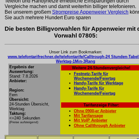
Telefon und Handynetze erhebliche Einsparungen durch
Vergleiche machen und damit weiterhin billiger telefonieren.
Bei unserem großem
Strompreise Appenweier Vergleich
kön
Sie auch mehrere Hundert Euro sparen
Die besten Billigvorwahlen für Appenweier mit 
Vorwahl 07805:
Unser Link zum Bookmarken:
www.telefontarifrechner.de/telefontarife/Calltrough-24 Stunden-Tabel
Werktag-1Min-3Rang
Ergebnis der
Weitere 24-Stundenvergleiche!
Auswertung:
Festnetz-Tarife für
Stand: 7.8.2026
Wochenende/Feiertag
Anbieter:
Handy-Tarife für Werktage
Handy-Tarife für
Region:
Wochenende/Feiertag
Fern
Übersicht:
24-Stunden Übersicht,
Tarifanzeige Filter:
Werktag
Ohne 0900-er Anbieter
Taktung:
Mit Tarifansage
<=240 Sekunden
Mit VoIP Anbieter
(Preise aufsteigend)
Ohne Callthrough Anbieter