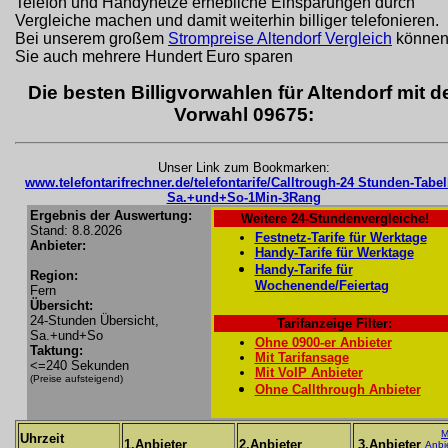
Telefon und Handynetze erhebliche Einsparungen durch
Vergleiche machen und damit weiterhin billiger telefonieren.
Bei unserem großem
Strompreise Altendorf Vergleich
könne
Sie auch mehrere Hundert Euro sparen
Die besten Billigvorwahlen für Altendorf mit d
Vorwahl 09675:
Unser Link zum Bookmarken:
www.telefontarifrechner.de/telefontarife/Calltrough-24 Stunden-Tabel
Sa.+und+So-1Min-3Rang
Ergebnis der Auswertung:
Weitere 24-Stundenvergleiche!
Stand: 8.8.2026
Festnetz-Tarife für Werktage
Anbieter:
Handy-Tarife für Werktage
Handy-Tarife für
Region:
Wochenende/Feiertag
Fern
Übersicht:
24-Stunden Übersicht,
Tarifanzeige Filter:
Sa.+und+So
Ohne 0900-er Anbieter
Taktung:
Mit Tarifansage
<=240 Sekunden
Mit VoIP Anbieter
(Preise aufsteigend)
Ohne Callthrough Anbieter
M
Uhrzeit
1.Anbieter
2.Anbieter
3.Anbieter
Anbi