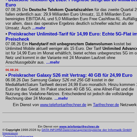
Euro
07.08.26 Die
Deutsche Telekom Quartalszahlen
für das zweite Quartal 
fallen ordentlich aus: 29,9 Milliarden Euro Umsatz, 11,8 Milliarden Euro
bereinigtes EBITDA AL und 5,0 Milliarden Euro Free Cashflow AL. Auffällig
vor allem, dass das operative Ergebnis deutlich schneller wächst als der
Umsatz. Auch
...mehr
•
Preiskracher Unlimited-Tarif für 14,99 Euro: Echte 5G-Flat i
Preischeck
07.08.26 Ein
Handytarif mit unbegrenztem Datenvolumen
kostet bei
Unlimited Mobile aktuell weniger als 15 Euro. Der Tarif
Unlimited Advanc
ist für 14,99 Euro im Monat erhältlich, bietet echtes unbegrenztes 5G im o
Netz und kommt in der Variante mit 24 Monaten Laufzeit ohne
Anschlussgebühr aus.
...mehr
06.08.26:
•
Preiskracher Galaxy S26 mit Vertrag: 40 GB für 24,99 Euro
06.08.26
Das Samsung Galaxy S26 mit 256 GB
kostet in der
MediaMarktSaturn Tarifwelt derzeit 24,99 Euro monatlich. Hinzu kommen 
Euro für das Gerät. Im Paket stecken 40 GB 5G, eine Allnet-Flat und die
Nutzung des Vodafone-Netzes. Entscheidend ist jedoch die vollständige
Rechnung über 24 Monate.
...mehr
Ein Dienst von
www.telefontarifrechner.de
im
Tarifrechner.de
Netzwerk
Ein Dienst von
www.telefontarifrechner.de
©
Copyright
1998-2026 by
DATA INFORM-Datenmanagementsysteme der Informatik GmbH
Impressum
Datenschutzhinweise