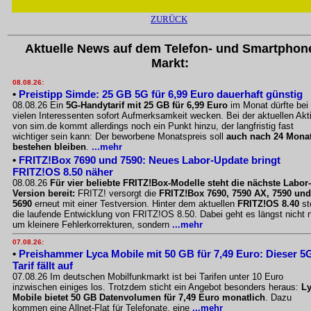
ZURÜCK
Aktuelle News auf dem Telefon- und Smartphon
Markt:
08.08.26:
•
Preistipp Simde: 25 GB 5G für 6,99 Euro dauerhaft günstig
08.08.26 Ein
5G-Handytarif mit 25 GB für 6,99 Euro
im Monat dürfte bei
vielen Interessenten sofort Aufmerksamkeit wecken. Bei der aktuellen Akt
von sim.de kommt allerdings noch ein Punkt hinzu, der langfristig fast
wichtiger sein kann: Der beworbene Monatspreis soll
auch nach 24 Mona
bestehen bleiben
.
...mehr
•
FRITZ!Box 7690 und 7590: Neues Labor-Update bringt
FRITZ!OS 8.50 näher
08.08.26
Für vier beliebte FRITZ!Box-Modelle steht die nächste Labor-
Version bereit:
FRITZ! versorgt die
FRITZ!Box 7690, 7590 AX, 7590 und
5690
erneut mit einer Testversion. Hinter dem aktuellen
FRITZ!OS 8.40
st
die laufende Entwicklung von FRITZ!OS 8.50. Dabei geht es längst nicht 
um kleinere Fehlerkorrekturen, sondern
...mehr
07.08.26:
•
Preishammer Lyca Mobile mit 50 GB für 7,49 Euro: Dieser 5
Tarif fällt auf
07.08.26 Im deutschen Mobilfunkmarkt ist bei Tarifen unter 10 Euro
inzwischen einiges los. Trotzdem sticht ein Angebot besonders heraus:
L
Mobile bietet 50 GB Datenvolumen für 7,49 Euro monatlich
. Dazu
kommen eine Allnet-Flat für Telefonate, eine
...mehr