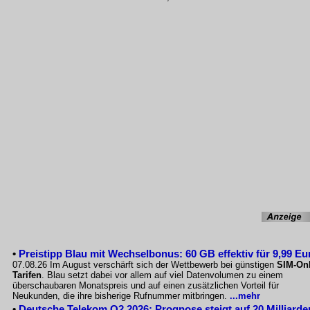
•
Preistipp Blau mit Wechselbonus: 60 GB effektiv für 9,99 Eu
07.08.26 Im August verschärft sich der Wettbewerb bei günstigen
SIM-Onl
Tarifen
. Blau setzt dabei vor allem auf viel Datenvolumen zu einem
überschaubaren Monatspreis und auf einen zusätzlichen Vorteil für
Neukunden, die ihre bisherige Rufnummer mitbringen.
...mehr
•
Deutsche Telekom Q2 2026: Prognose steigt auf 20 Milliarde