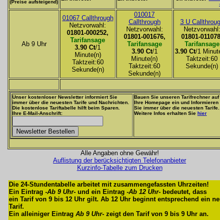
(Preise aufsteigend)
010017
01067 Callthrough
Callthrough
3 U Callthrou
Netzvorwahl:
Netzvorwahl:
Netzvorwahl
01801-000252,
01801-001676,
01801-011078
Tarifansage
Ab 9 Uhr
Tarifansage
Tarifansage
3.90 Ct
/1
3.90 Ct
/1
3.90 Ct
/1 Minut
Minute(n)
Minute(n)
Taktzeit:60
Taktzeit:60
Taktzeit:60
Sekunde(n)
Sekunde(n)
Sekunde(n)
Unser kostenloser Newsletter informiert Sie
Bauen Sie unseren Tarifrechner auf
immer über die neuesten Tarife und Nachrichten.
Ihre Homepage ein und Informieren
Die kostenlose Tariftabelle hilft beim Sparen.
Sie immer über die neuesten Tarife.
Ihre E-Mail-Anschrift:
Weitere Infos erhalten Sie
hier
Alle Angaben ohne Gewähr!
Auflistung der berücksichtigten Telefonanbieter
Kurzinfo-Tabelle zum Drucken
Die 24-Stundentabelle arbeitet mit zusammengefassten Uhrzeiten!
Ein Eintrag -
Ab 9 Uhr
- und ein Eintrag -
Ab 12 Uhr
- bedeutet, dass
ein Tarif von 9 bis 12 Uhr gilt. Ab 12 Uhr beginnt entsprechend ein n
Tarif.
Ein alleiniger Eintrag
Ab 9 Uhr
- zeigt den Tarif von 9 bis 9 Uhr an.