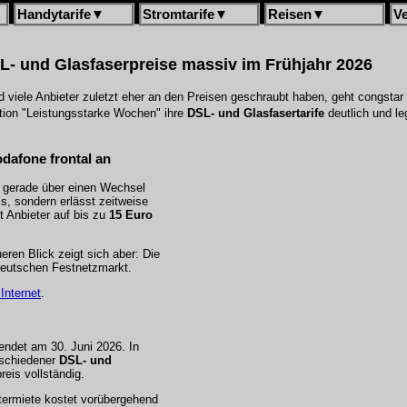
Handytarife
▼
Stromtarife
▼
Reisen
▼
V
- und Glasfaserpreise massiv im Frühjahr 2026
 viele Anbieter zuletzt eher an den Preisen geschraubt haben, geht congstar 
tion "Leistungsstarke Wochen" ihre
DSL- und Glasfasertarife
deutlich und le
odafone frontal an
n gerade über einen Wechsel
s, sondern erlässt zeitweise
t Anbieter auf bis zu
15 Euro
en Blick zeigt sich aber: Die
 deutschen Festnetzmarkt.
Internet
.
 endet am 30. Juni 2026. In
rschiedener
DSL- und
reis vollständig.
termiete kostet vorübergehend