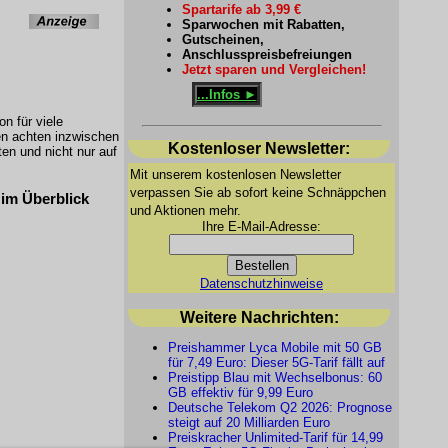
Spartarife ab 3,99 €
Sparwochen mit Rabatten,
Gutscheinen,
Anschlusspreisbefreiungen
Jetzt sparen und Vergleichen!
...Infos ►
n für viele
en achten inzwischen
Kostenloser Newsletter:
en und nicht nur auf
Mit unserem kostenlosen Newsletter
verpassen Sie ab sofort keine Schnäppchen
 im Überblick
und Aktionen mehr.
Ihre E-Mail-Adresse:
Datenschutzhinweise
Weitere Nachrichten:
Preishammer Lyca Mobile mit 50 GB
für 7,49 Euro: Dieser 5G-Tarif fällt auf
Preistipp Blau mit Wechselbonus: 60
GB effektiv für 9,99 Euro
Deutsche Telekom Q2 2026: Prognose
steigt auf 20 Milliarden Euro
Preiskracher Unlimited-Tarif für 14,99