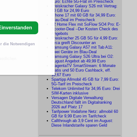
Euro: Echte 5G-Flat im Preischeck
Preiskracher Galaxy S26 mit Vertrag:
40 GB für 24,99 Euro
iPhone 17 mit 60 GB für 34,99 Euro:
Blau-Deal im Preischeck
o2 Home Flex mit SoFlow SO4 Pro: E-
Einverstanden
Scooter-Deal --Der Kosten Check des
Angebots
Preiskracher 25 GB 5G für 4,99 Euro:
Lyca greift Discounter an
r die Notwendigen
Samsung Galaxy A57 mit Tab A11:
Zwei Geräte im Blau-Deal
Samsung Galaxy S26 Ultra bei O2:
iedlichen
August Angebot ab 49,99 Euro
MagentaTV SmartStream: 6 Monate
gratis und 50 Euro Cashback, eff.
10,67 Euro
Spartipp Allmobil 45 GB für 7,99 Euro:
5G-Tarif im Preischeck
Telekom Unlimited für 34,95 Euro: Drei
SIM-Karten inklusive
Versagen Digitale Verwaltung:
Deutschland fällt im Digitalranking
2026 auf Platz 17
Tarifpower Vodafone Netz: allmobil 60
GB für 9,99 Euro im Tarifcheck
Callthrough ab 3,9 Cent im August:
Diese Inlandstarife sparen Geld