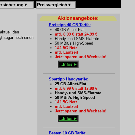
ersicherung
▼
Preisvergleich
▼
Aktionsangebote:
Preistipp 40 GB Tarife:
40 GB Allnet-Flat
aktuell den
mtl. 8,99 € statt 24,99 €
gt sogar noch einen
Handy- und SMS-Flatrate
50 MBit/s High-Speed
1&1 5G Netz
mtl. Laufzeit
Jetzt sparen und Wechseln!
...Infos ►
Spartipp Handytarife:
25 GB Allnet-Flat
mtl. 6,99 € statt 17,99 €
Handy- und SMS-Flatrate
50 MBit/s High-Speed
1&1 5G Netz
mtl. Laufzeit
Jetzt sparen und Wechseln!
...Infos ►
Besten 10 GB Tarife: