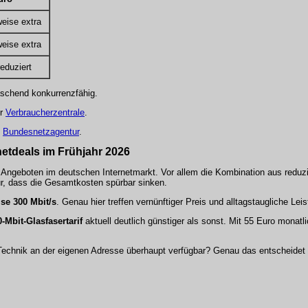
weise extra
weise extra
reduziert
aschend konkurrenzfähig.
er
Verbraucherzentrale
.
e
Bundesnetzagentur
.
netdeals im Frühjahr 2026
en Angeboten im deutschen Internetmarkt. Vor allem die Kombination aus reduz
ür, dass die Gesamtkosten spürbar sinken.
se 300 Mbit/s
. Genau hier treffen vernünftiger Preis und alltagstaugliche Lei
-Mbit-Glasfasertarif
aktuell deutlich günstiger als sonst. Mit 55 Euro monatlic
Technik an der eigenen Adresse überhaupt verfügbar? Genau das entscheidet le