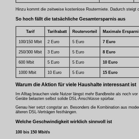
Hinzu kommt die zeitweise kostenlose Routermiete. Dadurch steigt di
So hoch fällt die tatsächliche Gesamtersparnis aus
Tarif
Tarifrabatt
Routervorteil
Maximale Ersparni
100/150 Mbit
2 Euro
5 Euro
7 Euro
250/300 Mbit
3 Euro
5 Euro
8 Euro
600 Mbit
5 Euro
5 Euro
10 Euro
1000 Mbit
10 Euro
5 Euro
15 Euro
Warum die Aktion für viele Haushalte interessant ist
Im Alltag brauchen viele Nutzer längst mehr Bandbreite als noch vo
Geräte belasten selbst solide DSL-Anschlüsse spürbar.
Genau hier setzt congstar an. Besonders die Kombination aus moder
älteren DSL-Verträgen festhängen.
Welche Geschwindigkeit wirklich sinnvoll ist
100 bis 150 Mbit/s