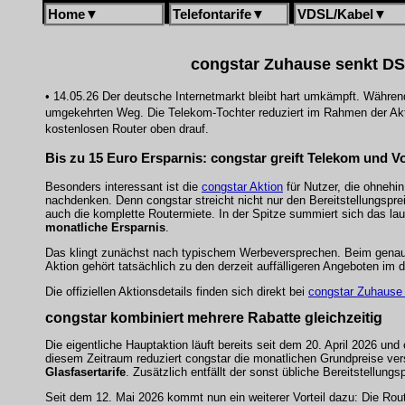
Home
▼
Telefontarife
▼
VDSL/Kabel
▼
congstar Zuhause senkt DSL
• 14.05.26 Der deutsche Internetmarkt bleibt hart umkämpft. Während
umgekehrten Weg. Die Telekom-Tochter reduziert im Rahmen der Ak
kostenlosen Router oben drauf.
Bis zu 15 Euro Ersparnis: congstar greift Telekom und V
Besonders interessant ist die
congstar Aktion
für Nutzer, die ohnehi
nachdenken. Denn congstar streicht nicht nur den Bereitstellungsprei
auch die komplette Routermiete. In der Spitze summiert sich das lau
monatliche Ersparnis
.
Das klingt zunächst nach typischem Werbeversprechen. Beim genauer
Aktion gehört tatsächlich zu den derzeit auffälligeren Angeboten im
Die offiziellen Aktionsdetails finden sich direkt bei
congstar Zuhause 
congstar kombiniert mehrere Rabatte gleichzeitig
Die eigentliche Hauptaktion läuft bereits seit dem 20. April 2026 und
diesem Zeitraum reduziert congstar die monatlichen Grundpreise ve
Glasfasertarife
. Zusätzlich entfällt der sonst übliche Bereitstellungsp
Seit dem 12. Mai 2026 kommt nun ein weiterer Vorteil dazu: Die Rou