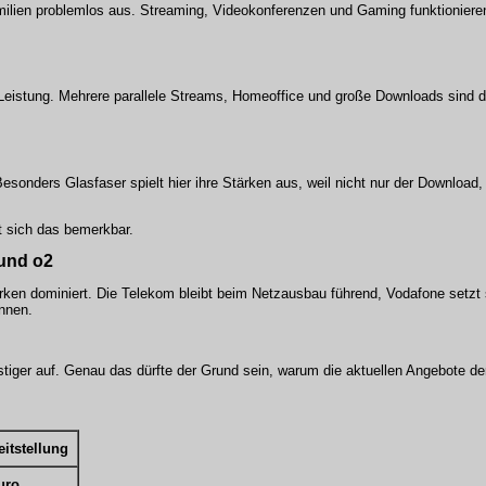
Familien problemlos aus. Streaming, Videokonferenzen und Gaming funktionier
Leistung. Mehrere parallele Streams, Homeoffice und große Downloads sind d
 Besonders Glasfaser spielt hier ihre Stärken aus, weil nicht nur der Download
t sich das bemerkbar.
 und o2
rken dominiert. Die Telekom bleibt beim Netzausbau führend, Vodafone setzt 
nnen.
nstiger auf. Genau das dürfte der Grund sein, warum die aktuellen Angebote der
eitstellung
uro