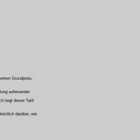
iertem Grundpreis,
stung aufeinander.
h liegt dieser Tarif
tztlich darüber, wie