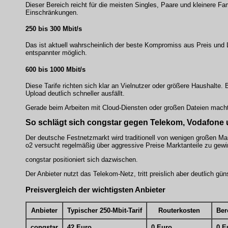
Dieser Bereich reicht für die meisten Singles, Paare und kleinere 
Einschränkungen.
250 bis 300 Mbit/s
Das ist aktuell wahrscheinlich der beste Kompromiss aus Preis und 
entspannter möglich.
600 bis 1000 Mbit/s
Diese Tarife richten sich klar an Vielnutzer oder größere Haushalte.
Upload deutlich schneller ausfällt.
Gerade beim Arbeiten mit Cloud-Diensten oder großen Dateien mach
So schlägt sich congstar gegen Telekom, Vodafone
Der deutsche Festnetzmarkt wird traditionell von wenigen großen Ma
o2 versucht regelmäßig über aggressive Preise Marktanteile zu gewi
congstar positioniert sich dazwischen.
Der Anbieter nutzt das Telekom-Netz, tritt preislich aber deutlich gü
Preisvergleich der wichtigsten Anbieter
Anbieter
Typischer 250-Mbit-Tarif
Routerkosten
Ber
congstar
42 Euro
0 Euro
0 E