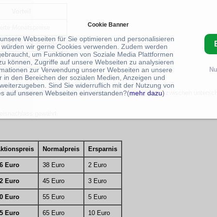
Vorteil
Cookie Banner
erte Monatspreise
 unsere Webseiten für Sie optimieren und personalisieren
 statt 5 Euro monatlich
 würden wir gerne Cookies verwenden. Zudem werden
gebraucht, um Funktionen von Soziale Media Plattformen
 Anschlusskosten
zu können, Zugriffe auf unsere Webseiten zu analysieren
rmationen zur Verwendung unserer Webseiten an unsere
Nu
r in den Bereichen der sozialen Medien, Anzeigen und
weiterzugeben. Sind Sie widerruflich mit der Nutzung von
s auf unseren Webseiten einverstanden?(
mehr dazu
)
erne
Glasfaser-Tarife
ab. Je nach Wohnort können Kunden zwischen untersch
Preisnachlass gewährt.
ktionspreis
Normalpreis
Ersparnis
6 Euro
38 Euro
2 Euro
2 Euro
45 Euro
3 Euro
0 Euro
55 Euro
5 Euro
5 Euro
65 Euro
10 Euro