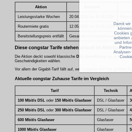
Aktion
Zeitraum
Leistungsstarke Wochen
20.04.2026 bis 30.06.2026
Reduzi
Damit wir
Routermiete gratis
12.05.2026 bis 23.06.2026
0 Euro
können
Cookies 
Bereitstellungspreis entfällt
Gesamter Aktionszeitraum
0 Euro
anbieten 
und Info
Partne
Diese congstar Tarife stehen aktuell im Mittelpunkt
Analysen 
Cookie
Die Aktion deckt sowohl klassische
DSL-Anschlüsse
als auch mod
Geschwindigkeiten wählen.
Vor allem der Gigabit-Tarif fällt auf, weil congstar dort den größten 
Aktuelle congstar Zuhause Tarife im Vergleich
Tarif
Technik
A
100 Mbit/s DSL
oder
150 Mbit/s Glasfaser
DSL / Glasfaser
3
250 Mbit/s DSL
oder
300 Mbit/s Glasfaser
DSL / Glasfaser
4
600 Mbit/s Glasfaser
Glasfaser
5
1000 Mbit/s Glasfaser
Glasfaser
5