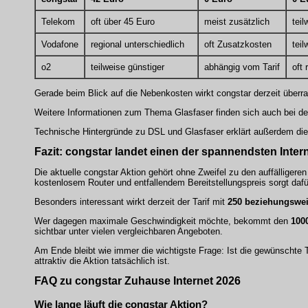
Telekom
oft über 45 Euro
meist zusätzlich
teil
Vodafone
regional unterschiedlich
oft Zusatzkosten
teil
o2
teilweise günstiger
abhängig vom Tarif
oft 
Gerade beim Blick auf die Nebenkosten wirkt congstar derzeit überr
Weitere Informationen zum Thema Glasfaser finden sich auch bei d
Technische Hintergründe zu DSL und Glasfaser erklärt außerdem di
Fazit: congstar landet einen der spannendsten Inter
Die aktuelle congstar Aktion gehört ohne Zweifel zu den auffälliger
kostenlosem Router und entfallendem Bereitstellungspreis sorgt daf
Besonders interessant wirkt derzeit der Tarif mit
250 beziehungswei
Wer dagegen maximale Geschwindigkeit möchte, bekommt den
1000
sichtbar unter vielen vergleichbaren Angeboten.
Am Ende bleibt wie immer die wichtigste Frage: Ist die gewünschte 
attraktiv die Aktion tatsächlich ist.
FAQ zu congstar Zuhause Internet 2026
Wie lange läuft die congstar Aktion?