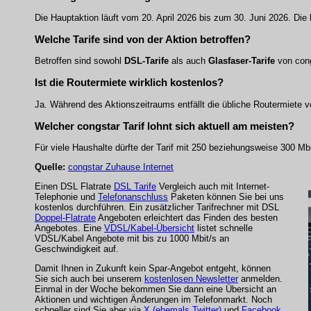
Die Hauptaktion läuft vom 20. April 2026 bis zum 30. Juni 2026. Die 
Welche Tarife sind von der Aktion betroffen?
Betroffen sind sowohl
DSL-Tarife
als auch
Glasfaser-Tarife
von cong
Ist die Routermiete wirklich kostenlos?
Ja. Während des Aktionszeitraums entfällt die übliche Routermiete v
Welcher congstar Tarif lohnt sich aktuell am meisten?
Für viele Haushalte dürfte der Tarif mit 250 beziehungsweise 300 Mbi
Quelle:
congstar Zuhause Internet
Einen DSL Flatrate
DSL Tarife
Vergleich auch mit Internet-
Telephonie und
Telefonanschluss
Paketen können Sie bei uns
kostenlos durchführen. Ein zusätzlicher Tarifrechner mit DSL
Doppel-Flatrate
Angeboten erleichtert das Finden des besten
Angebotes. Eine
VDSL/Kabel-Übersicht
listet schnelle
VDSL/Kabel Angebote mit bis zu 1000 Mbit/s an
Geschwindigkeit auf.
Damit Ihnen in Zukunft kein Spar-Angebot entgeht, können
Sie sich auch bei unserem
kostenlosen Newsletter
anmelden.
Einmal in der Woche bekommen Sie dann eine Übersicht an
Aktionen und wichtigen Änderungen im Telefonmarkt. Noch
schneller sind Sie aber via
X (ehemals Twitter)
und
Facebook