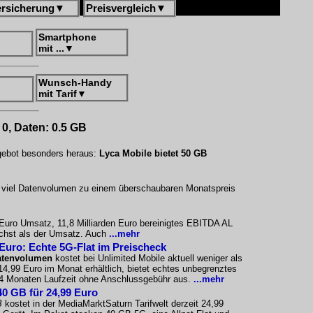
ersicherung
▼
Preisvergleich
▼
Smartphone
mit ...
▼
Wunsch-Handy
mit Tarif
▼
 0, Daten: 0.5 GB
ngebot besonders heraus:
Lyca Mobile bietet 50 GB
uf viel Datenvolumen zu einem überschaubaren Monatspreis
n Euro Umsatz, 11,8 Milliarden Euro bereinigtes EBITDA AL
wächst als der Umsatz. Auch
...mehr
 Euro: Echte 5G-Flat im Preischeck
atenvolumen
kostet bei Unlimited Mobile aktuell weniger als
 14,99 Euro im Monat erhältlich, bietet echtes unbegrenztes
24 Monaten Laufzeit ohne Anschlussgebühr aus.
...mehr
40 GB für 24,99 Euro
B
kostet in der MediaMarktSaturn Tarifwelt derzeit 24,99