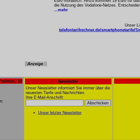
Euro monatlich. Hinzu kommen 19 Euro für das 
die Nutzung des Vodafone-Netzes. Entscheidend
...mehr
Unser L
telefontarifrechner.de/smartphonetarife/Sm
Freimin.: 10
Newsletter
Unser Newsletter informiert Sie immer über die
neuesten Tarife und Nachrichten.
Ihre E-Mail-Anschrift:
n:
Unser letzter Newsletter