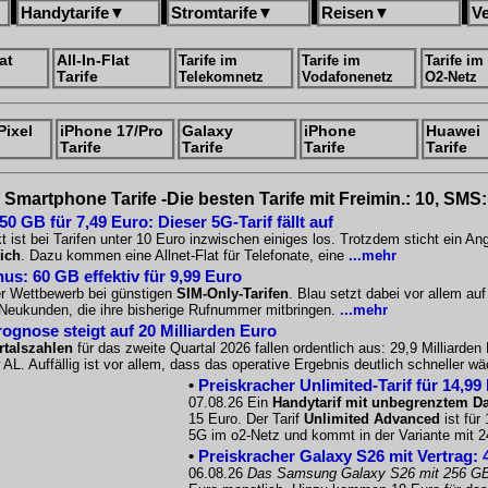
Handytarife
▼
Stromtarife
▼
Reisen
▼
V
at
All-In-Flat
Tarife im
Tarife im
Tarife im
Tarife
Telekomnetz
Vodafonenetz
O2-Netz
Pixel
iPhone 17/Pro
Galaxy
iPhone
Huawei
Tarife
Tarife
Tarife
Tarife
Smartphone Tarife -Die besten Tarife mit Freimin.: 10, SMS:
 GB für 7,49 Euro: Dieser 5G-Tarif fällt auf
 ist bei Tarifen unter 10 Euro inzwischen einiges los. Trotzdem sticht ein A
ich
. Dazu kommen eine Allnet-Flat für Telefonate, eine
...mehr
us: 60 GB effektiv für 9,99 Euro
er Wettbewerb bei günstigen
SIM-Only-Tarifen
. Blau setzt dabei vor allem a
r Neukunden, die ihre bisherige Rufnummer mitbringen.
...mehr
gnose steigt auf 20 Milliarden Euro
talszahlen
für das zweite Quartal 2026 fallen ordentlich aus: 29,9 Milliarde
 AL. Auffällig ist vor allem, dass das operative Ergebnis deutlich schneller 
•
Preiskracher Unlimited-Tarif für 14,99
07.08.26 Ein
Handytarif mit unbegrenztem D
15 Euro. Der Tarif
Unlimited Advanced
ist für
5G im o2-Netz und kommt in der Variante mit 
•
Preiskracher Galaxy S26 mit Vertrag: 
06.08.26
Das Samsung Galaxy S26 mit 256 G