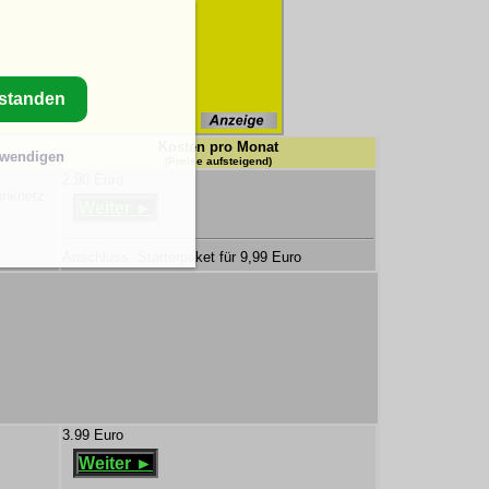
rstanden
Kosten pro Monat
twendigen
(Preise aufsteigend)
2.90 Euro
unknetz
Weiter ►
Anschluss: Starterpaket für 9,99 Euro
3.99 Euro
Weiter ►