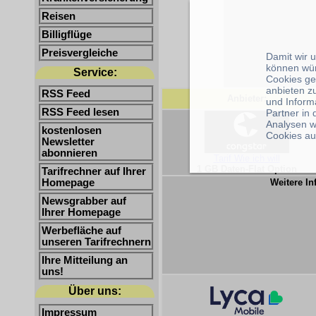
Reisen
Billigflüge
Preisvergleiche
Damit wir 
können wü
Service:
Cookies ge
anbieten z
RSS Feed
Anbieter:
und Inform
RSS Feed lesen
Partner in
Analysen w
kostenlosen
Cookies au
Newsletter
abonnieren
Tarif Wie ich will
1 GB Daten-Flat Option
Tarifrechner auf Ihrer
Homepage
Weitere In
Newsgrabber auf
Ihrer Homepage
Werbefläche auf
unseren Tarifrechnern
Ihre Mitteilung an
uns!
Über uns:
Impressum