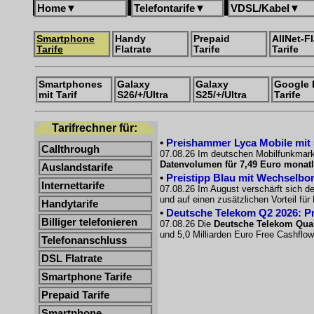
Home
▼
Telefontarife
▼
VDSL/Kabel
▼
Smartphone
Handy
Prepaid
AllNet-Fl
Tarife
Flatrate
Tarife
Tarife
Smartphones
Galaxy
Galaxy
Google 
mit Tarif
S26/+/Ultra
S25/+/Ultra
Tarife
Tarifrechner für:
•
Preishammer Lyca Mobile mit 50
Callthrough
07.08.26 Im deutschen Mobilfunkmarkt
Datenvolumen für 7,49 Euro monatl
Auslandstarife
•
Preistipp Blau mit Wechselbon
Internettarife
07.08.26 Im August verschärft sich d
und auf einen zusätzlichen Vorteil fü
Handytarife
•
Deutsche Telekom Q2 2026: Pro
Billiger telefonieren
07.08.26 Die
Deutsche Telekom Quar
und 5,0 Milliarden Euro Free Cashflow
Telefonanschluss
DSL Flatrate
Smartphone Tarife
Prepaid Tarife
Smartphone