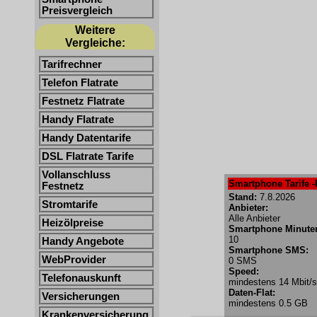
Preisvergleich
Weitere
Vergleiche:
Tarifrechner
Telefon Flatrate
Festnetz Flatrate
Handy Flatrate
Handy Datentarife
DSL Flatrate Tarife
Vollanschluss
Smartphone Tarife -
Festnetz
Stand:
7.8.2026
Stromtarife
Anbieter:
Alle Anbieter
Heizölpreise
Smartphone Minute
10
Handy Angebote
Smartphone SMS:
WebProvider
0 SMS
Speed:
Telefonauskunft
mindestens 14 Mbit/s
Daten-Flat:
Versicherungen
mindestens 0.5 GB
Krankenversicherung