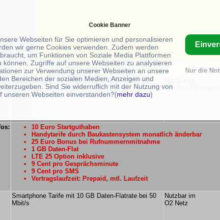
Cookie Banner
unsere Webseiten für Sie optimieren und personalisieren
Einve
rden wir gerne Cookies verwenden. Zudem werden
braucht, um Funktionen von Soziale Media Plattformen
u können, Zugriffe auf unsere Webseiten zu analysieren
Beschreibung:
Zugänge:
ationen zur Verwendung unserer Webseiten an unsere
Nur die No
 den Bereichen der sozialen Medien, Anzeigen und
congstar Tarife mit 1 GB Daten-Flat bei 25 Mbit/s
Nutzbar im
eiterzugeben. Sind Sie widerruflich mit der Nutzung von
Telekom D1 Mobilf
f unseren Webseiten einverstanden?(
mehr dazu
)
fos:
10 Euro Startguthaben
Handytarife durch Baukastensystem monatlich änderbar
25 Euro Bonus bei Rufnummernmitnahme
1 GB Daten-Flat
LTE 25 Option inklusive
9 Cent pro Gesprächsminute
9 Cent pro SMS
Vertragslaufzeit: Prepaid, mtl. Laufzeit
Smartphone Tarife mit 10 GB Daten-Flatrate bei 50
Nutzbar im
Mbit/s
O2 Netz