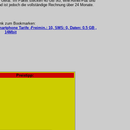
Gerät. Im Paket stecken 40 GB 5G, eine Allnet-Flat und
 ist jedoch die vollständige Rechnung über 24 Monate.
ink zum Bookmarken:
artphone Tarife -Freimin.: 10, SMS: 0, Daten: 0.5 GB ,
14Mbit
Preistipp: