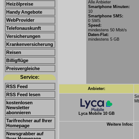
Alle Anbieter
Heizölpreise
Smartphone Minuten:
10
Handy Angebote
Smartphone SMS:
WebProvider
0 SMS
Speed:
Telefonauskunft
mindestens 50 Mbit/s
Daten-Flat:
Versicherungen
mindestens 5 GB
Krankenversicherung
Reisen
Billigflüge
Preisvergleiche
Service:
RSS Feed
Anbieter:
RSS Feed lesen
Sm
Mb
kostenlosen
Newsletter
abonnieren
Lyca Mobile 10 GB
Tarifrechner auf Ihrer
Weitere Infos:
Homepage
Newsgrabber auf
Ihrer Homepage