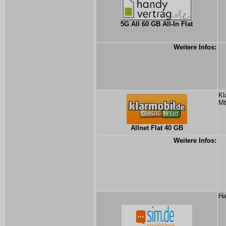
5G All 60 GB All-In Flat
Weitere Infos:
Kl
Mb
Allnet Flat 40 GB
Weitere Infos:
Ha