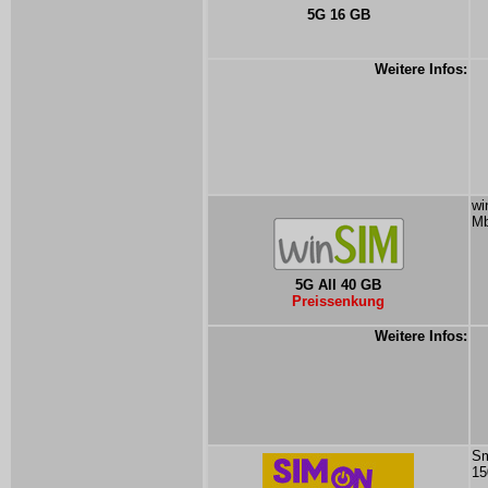
5G 16 GB
Weitere Infos:
wi
Mb
5G All 40 GB
Preissenkung
Weitere Infos:
Sm
15