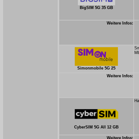
BigSIM 5G 35 GB
Weitere Infos:
Sm
Mb
Simonmobile 5G 25
Weitere Infos:
Ha
CyberSIM 5G All 12 GB
Weitere Infos: