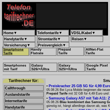
Home
▼
Telefontarife
▼
VDSL/Kabel
▼
Handytarife
▼
Stromtarife
▼
Reisen
▼
Versicherung
▼
Preisvergleich
▼
Smartphone
Handy
Prepaid
AllNet-Flat
Tarife
Flatrate
Tarife
Tarife
Smartphones
Galaxy
Galaxy
Google Pixel
mit Tarif
S26/+/Ultra
S25/+/Ultra
Tarife
Tarifrechner für:
Sma
•
Preiskracher 25 GB 5G für 4,99 Euro
Callthrough
05.08.26 Bei Lyca Mobile beginnen die neue
Prepaid Tarife
mit 32 GB für 4,49 Euro und 
Auslandstarife
•
Samsung Galaxy A57 mit Tab A11: Z
Internettarife
05.08.26
Blau kombiniert das Samsung Ga
günstig ist, hängt allerdings davon ab, was
Handytarife