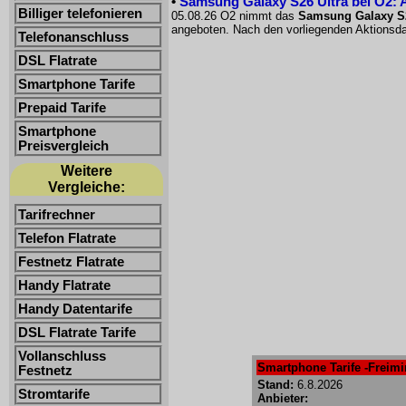
•
Samsung Galaxy S26 Ultra bei O2: 
Billiger telefonieren
05.08.26 O2 nimmt das
Samsung Galaxy S26
angeboten. Nach den vorliegenden Aktionsda
Telefonanschluss
DSL Flatrate
Smartphone Tarife
Prepaid Tarife
Smartphone
Preisvergleich
Weitere
Vergleiche:
Tarifrechner
Telefon Flatrate
Festnetz Flatrate
Handy Flatrate
Handy Datentarife
DSL Flatrate Tarife
Vollanschluss
Smartphone Tarife -Freimin
Festnetz
Stand:
6.8.2026
Stromtarife
Anbieter: