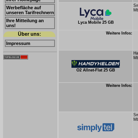
Sm
Werbefläche auf
Mb
unseren Tarifrechnern
Ihre Mitteilung an
Lyca Mobile 25 GB
uns!
Weitere Infos:
Über uns:
Impressum
Ha
Mb
O2 Allnet-Flat 25 GB
Weitere Infos:
Sm
Mb