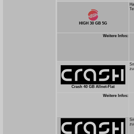
Ha
Te
HIGH 30 GB 5G
Weitere Infos:
Sm
zu
Crash 40 GB Allnet-Flat
Weitere Infos:
Sm
zu