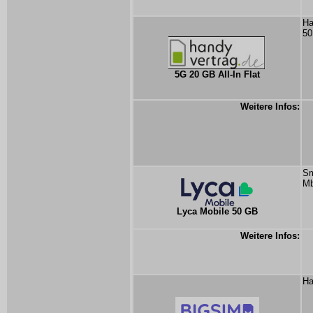
Ha
50
5G 20 GB All-In Flat
Weitere Infos:
Sm
Mb
Lyca Mobile 50 GB
Weitere Infos:
Ha