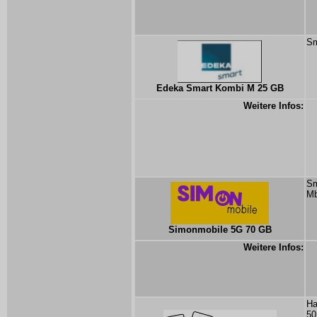
Sm
Edeka Smart Kombi M 25 GB
Weitere Infos:
Sm
Mb
Simonmobile 5G 70 GB
Weitere Infos:
Ha
50