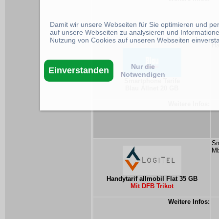
Damit wir unsere Webseiten für Sie optimieren und p
auf unsere Webseiten zu analysieren und Informatione
Nutzung von Cookies auf unseren Webseiten einverst
Ha
Nur die
Einverstanden
Notwendigen
Smartphone Tarife
Blau Allnet 20 GB
Weitere Infos:
Sm
Mb
Handytarif allmobil Flat 35 GB
Mit DFB Trikot
Weitere Infos: