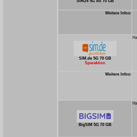
Sim24 5G All 70 GB
Weitere Infos:
Ha
SIM.de 5G 70 GB
Sparaktion
Weitere Infos:
Ha
BigSIM 5G 70 GB