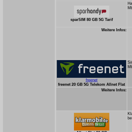
Ha
Mb
sparSIM 80 GB 5G Tarif
Weitere Infos:
Sm
Mb
freenet
freenet 20 GB 5G Telekom Allnet Flat
Weitere Infos:
Kl
be