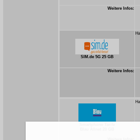
Weitere Infos:
Ha
SIM.de 5G 25 GB
Weitere Infos:
Ha
Smartphone Tarife
Blau Allnet 20 GB
Weitere Infos: