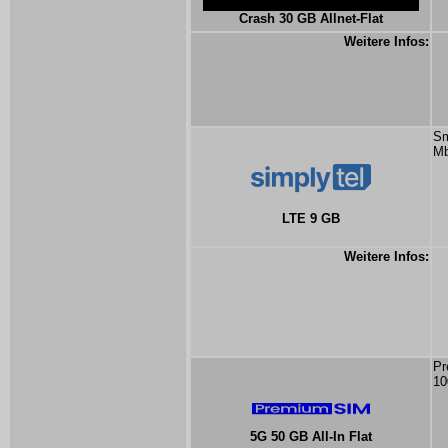
Crash 30 GB Allnet-Flat
Weitere Infos:
Sm
Mb
LTE 9 GB
Weitere Infos:
Pr
10
5G 50 GB All-In Flat