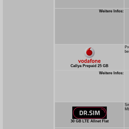
Weitere Infos:
Pr
be
Callya Prepaid 25 GB
Weitere Infos:
Sm
Mb
30 GB LTE Allnet Flat