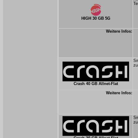
Te
HIGH 30 GB 5G
Weitere Infos:
Sm
zu
Crash 40 GB Allnet-Flat
Weitere Infos:
Sm
zu