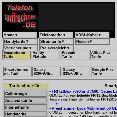
Home
▼
Telefontarife
▼
VDSL/Kabel
▼
Handytarife
▼
Stromtarife
▼
Reisen
▼
Versicherung
▼
Preisvergleich
▼
Smartphone
Handy
Prepaid
AllNet-Flat
Tarife
Flatrate
Tarife
Tarife
Smartphones
Galaxy
Galaxy
Google Pixel
mit Tarif
S26/+/Ultra
S25/+/Ultra
Tarife
Tarifrechner für:
Smartp
•
FRITZ!Box 7690 und 7590: Neues La
Callthrough
08.07.26
Für vier beliebte FRITZ!Box-Mode
Testversion. Hinter dem aktuellen
FRITZ!OS
Auslandstarife
...mehr
Internettarife
•
Preishammer Lyca Mobile mit 50 GB f
07.08.26 Im deutschen Mobilfunkmarkt ist be
Handytarife
Datenvolumen für 7,49 Euro monatlich
. D