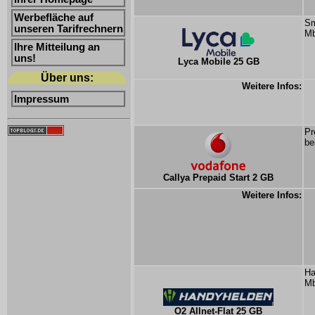
Werbefläche auf
Sm
unseren Tarifrechnern
Mb
Ihre Mitteilung an
uns!
Lyca Mobile 25 GB
Über uns:
Weitere Infos:
Impressum
Pr
be
Callya Prepaid Start 2 GB
Weitere Infos:
Ha
Mb
O2 Allnet-Flat 25 GB