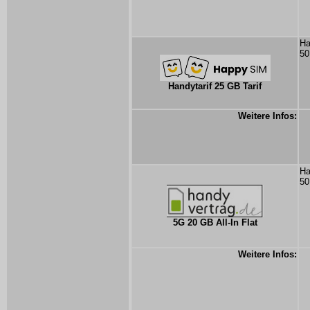
Ha
50
Handytarif 25 GB Tarif
Weitere Infos:
Ha
50
5G 20 GB All-In Flat
Weitere Infos: