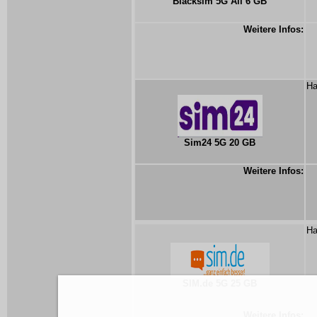
Blacksim 5G All 6 GB
Weitere Infos:
Ha
Sim24 5G 20 GB
Weitere Infos:
Ha
SIM.de 5G 25 GB
Weitere Infos: