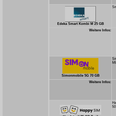
Sm
Edeka Smart Kombi M 25 GB
Weitere Infos:
Sm
Mb
Simonmobile 5G 70 GB
Weitere Infos:
Ha
50