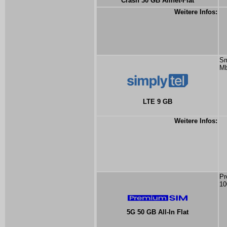
Crash 30 GB Allnet-Flat
Weitere Infos:
Sm
Mb
LTE 9 GB
Weitere Infos:
Pr
10
5G 50 GB All-In Flat