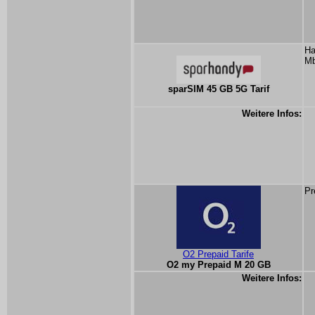
Ha
Mb
sparSIM 45 GB 5G Tarif
Weitere Infos:
Pr
O2 Prepaid Tarife
O2 my Prepaid M 20 GB
Weitere Infos: