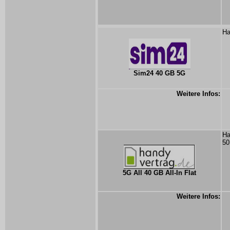
Ha
Sim24 40 GB 5G
Weitere Infos:
Ha
50
5G All 40 GB All-In Flat
Weitere Infos: