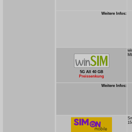
Weitere Infos:
wi
Mb
5G All 40 GB
Preissenkung
Weitere Infos:
Sm
15