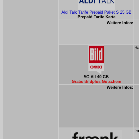
Aldi Talk Tarife Prepaid Paket S 25 GB
Prepaid Tarife Karte
Weitere Infos:
Ha
5G All 40 GB
Gratis Bildplus Gutschein
Weitere Infos:
fr