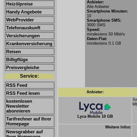
Anbieter:
Heizölpreise
Alle Anbieter
Smartphone Minuten:
Handy Angebote
10
WebProvider
Smartphone SMS:
3000 SMS
Telefonauskunft
Speed:
mindestens 50 Mbit/s
Versicherungen
Daten-Flat:
mindestens 0.1 GB
Krankenversicherung
Reisen
Billigflüge
Preisvergleiche
Service:
RSS Feed
Anbieter:
RSS Feed lesen
Sm
kostenlosen
Mb
Newsletter
abonnieren
Lyca Mobile 10 GB
Tarifrechner auf Ihrer
Homepage
Weitere Infos:
Newsgrabber auf
Ihrer Homepage