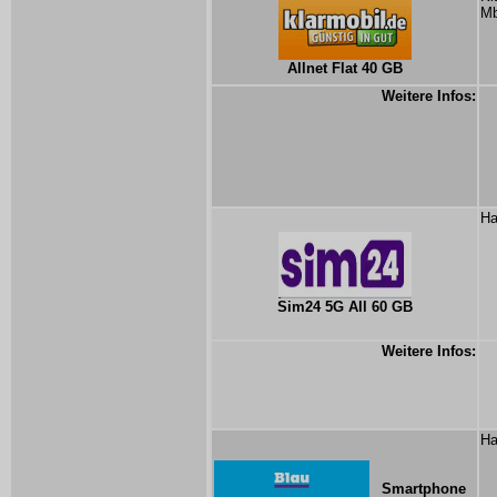
Mb
Allnet Flat 40 GB
Weitere Infos:
Ha
Sim24 5G All 60 GB
Weitere Infos:
Ha
Smartphone