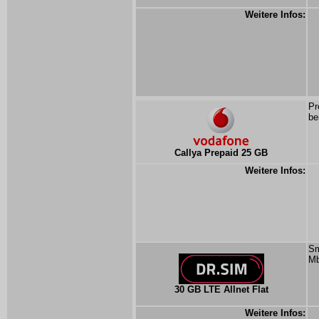
Weitere Infos:
Pr
be
Callya Prepaid 25 GB
Weitere Infos:
Sm
Mb
30 GB LTE Allnet Flat
Weitere Infos: