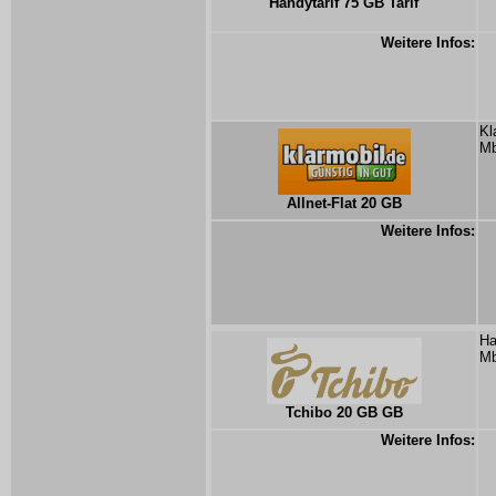
Handytarif 75 GB Tarif
Weitere Infos:
Kl
Mb
Allnet-Flat 20 GB
Weitere Infos:
Ha
Mb
Tchibo 20 GB GB
Weitere Infos: