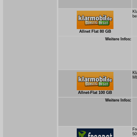
Kl
be
Allnet Flat 80 GB
Weitere Infos:
Kl
Mb
Allnet-Flat 100 GB
Weitere Infos:
Fr
50