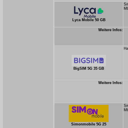
Sm
Mb
Lyca Mobile 50 GB
Weitere Infos:
Ha
BigSIM 5G 35 GB
Weitere Infos:
Sm
Mb
Simonmobile 5G 25