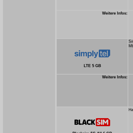
Weitere Infos:
Sm
Mb
LTE 5 GB
Weitere Infos:
Ha