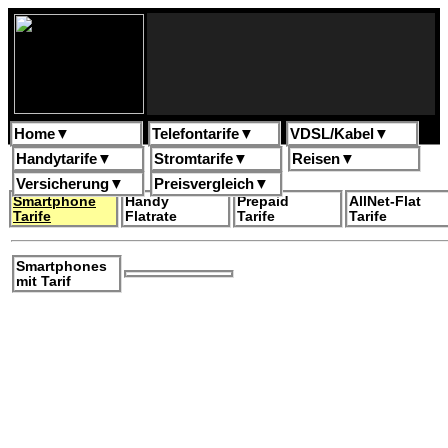
Home
▼
Telefontarife
▼
VDSL/Kabel
▼
Handytarife
▼
Stromtarife
▼
Reisen
▼
Versicherung
▼
Preisvergleich
▼
Smartphone
Handy
Prepaid
AllNet-Flat
Tarife
Flatrate
Tarife
Tarife
Smartphones
mit Tarif