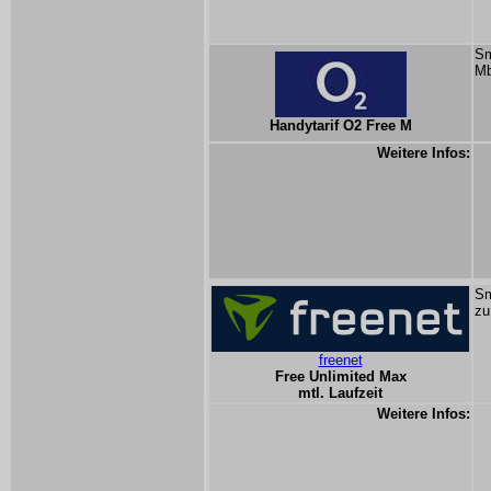
Sm
Mb
Handytarif O2 Free M
Weitere Infos:
Sm
zu
freenet
Free Unlimited Max
mtl. Laufzeit
Weitere Infos: