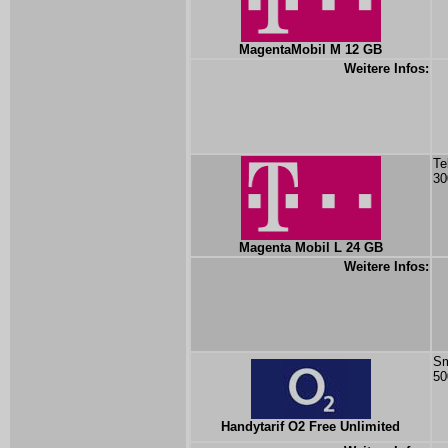
MagentaMobil M 12 GB
Weitere Infos:
Te
30
Magenta Mobil L 24 GB
Weitere Infos:
Sm
50
Handytarif O2 Free Unlimited