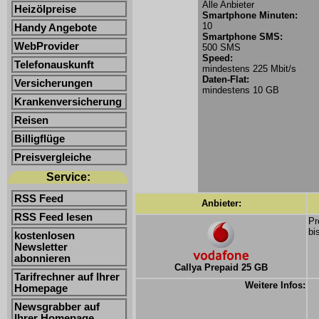
Alle Anbieter
Heizölpreise
Smartphone Minuten:
10
Handy Angebote
Smartphone SMS:
WebProvider
500 SMS
Speed:
Telefonauskunft
mindestens 225 Mbit/s
Daten-Flat:
Versicherungen
mindestens 10 GB
Krankenversicherung
Reisen
Billigflüge
Preisvergleiche
Service:
RSS Feed
Anbieter:
RSS Feed lesen
Pr
bi
kostenlosen
Newsletter
abonnieren
Callya Prepaid 25 GB
Tarifrechner auf Ihrer
Weitere Infos:
Homepage
Newsgrabber auf
Ihrer Homepage