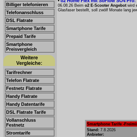
•
o2 Home Flex mit SoFlow SO4 Pro: 
Billiger telefonieren
06.08.26 Beim
o2 E-Scooter Angebot
wird 
Glasfaser bestellt, soll zwölf Monate lang 
Telefonanschluss
DSL Flatrate
Smartphone Tarife
Prepaid Tarife
Smartphone
Preisvergleich
Weitere
Vergleiche:
Tarifrechner
Telefon Flatrate
Festnetz Flatrate
Handy Flatrate
Handy Datentarife
DSL Flatrate Tarife
Vollanschluss
Smartphone Tarife -Freimin
Festnetz
Stand:
7.8.2026
Stromtarife
Anbieter: