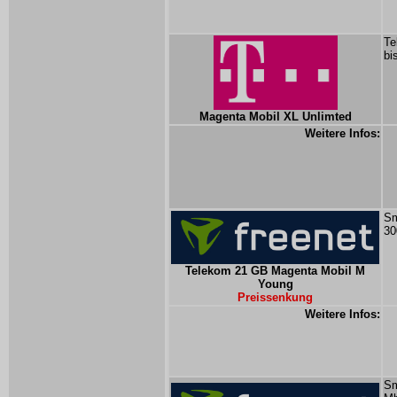
Te
bi
Magenta Mobil XL Unlimted
Weitere Infos:
Sm
30
Telekom 21 GB Magenta Mobil M
Young
Preissenkung
Weitere Infos:
Sm