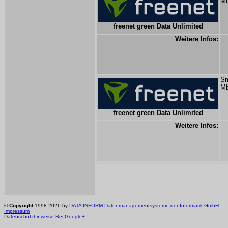
Mb
freenet green Data Unlimited
Weitere Infos:
Sm
Mb
freenet green Data Unlimited
Weitere Infos:
©
Copyright
1998-2026 by
DATA INFORM-Datenmanagementsysteme der Informatik GmbH
Impressum
Datenschutzhinweise
Bei Google+