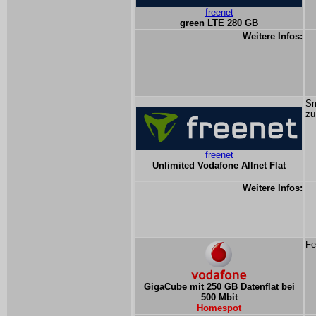
freenet
green LTE 280 GB
Weitere Infos:
Sm
zu
freenet
Unlimited Vodafone Allnet Flat
Weitere Infos:
Fe
GigaCube mit 250 GB Datenflat bei
500 Mbit
Homespot