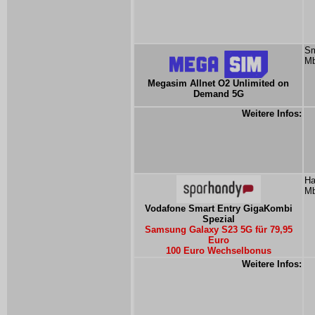
Sm
Mb
Megasim Allnet O2 Unlimited on
Demand 5G
Weitere Infos:
Ha
Mb
Vodafone Smart Entry GigaKombi
Spezial
Samsung Galaxy S23 5G für 79,95
Euro
100 Euro Wechselbonus
Weitere Infos: