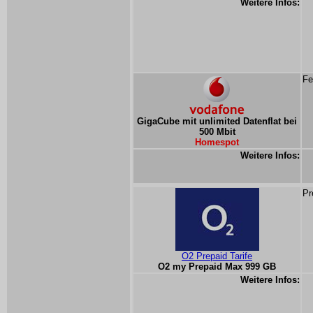
Weitere Infos:
Fe
GigaCube mit unlimited Datenflat bei
500 Mbit
Homespot
Weitere Infos:
Pr
O2 Prepaid Tarife
O2 my Prepaid Max 999 GB
Weitere Infos: