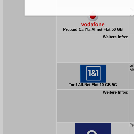
Pr
bi
Prepaid CallYa Allnet-Flat 50 GB
Weitere Infos:
Sm
Mb
Tarif All-Net Flat 10 GB 5G
Weitere Infos:
Pr