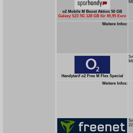
Mb
o2 Mobile M Boost Aktion 50 GB
Galaxy S23 5G 128 GB für 49,95 Euro
Weitere Infos:
Sm
Mb
Handytarif o2 Free M Flex Special
Weitere Infos:
Sm
22