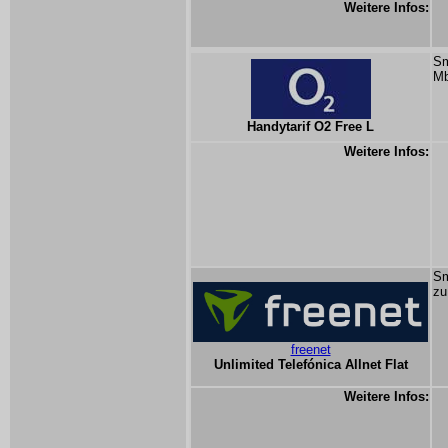
Weitere Infos:
Sm
Mb
Handytarif O2 Free L
Weitere Infos:
Sm
zu
freenet
Unlimited Telefónica Allnet Flat
Weitere Infos: