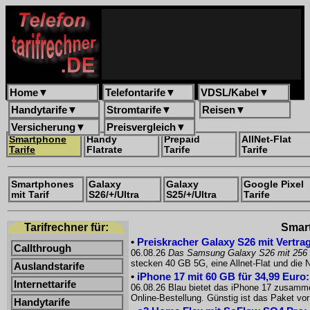
Home
▼
Telefontarife
▼
VDSL/Kabel
▼
Handytarife
▼
Stromtarife
▼
Reisen
▼
Versicherung
▼
Preisvergleich
▼
Smartphone
Handy
Prepaid
AllNet-Flat
Tarife
Flatrate
Tarife
Tarife
Smartphones
Galaxy
Galaxy
Google Pixel
mit Tarif
S26/+/Ultra
S25/+/Ultra
Tarife
Tarifrechner für:
Smart
•
Preiskracher Galaxy S26 mit Vertrag
Callthrough
06.08.26
Das Samsung Galaxy S26 mit 256
stecken 40 GB 5G, eine Allnet-Flat und die
Auslandstarife
•
iPhone 17 mit 60 GB für 34,99 Euro
Internettarife
06.08.26 Blau bietet das iPhone 17 zusammen
Online-Bestellung. Günstig ist das Paket 
Handytarife