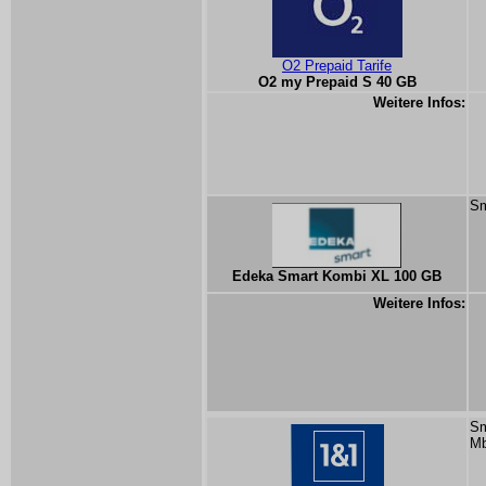
O2 Prepaid Tarife
O2 my Prepaid S 40 GB
Weitere Infos:
Sm
Edeka Smart Kombi XL 100 GB
Weitere Infos:
Sm
Mb