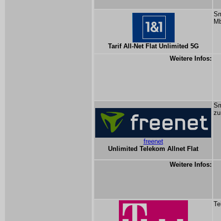
Sm
Mb
Tarif All-Net Flat Unlimited 5G
Weitere Infos:
Sm
zu
freenet
Unlimited Telekom Allnet Flat
Weitere Infos:
Te