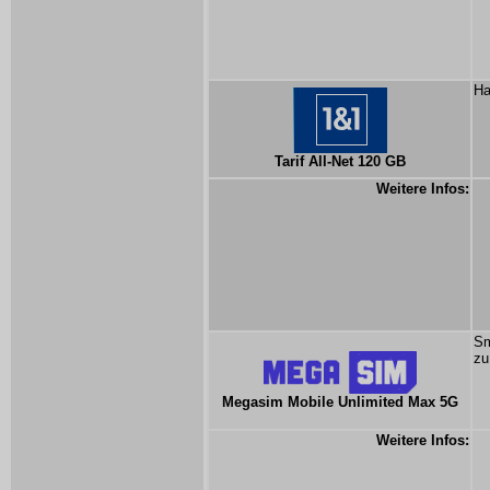
Ha
Tarif All-Net 120 GB
Weitere Infos:
Sm
zu
Megasim Mobile Unlimited Max 5G
Weitere Infos: