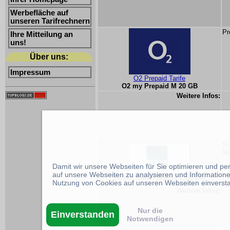
Werbefläche auf
unseren Tarifrechnern
Pr
Ihre Mitteilung an
uns!
Über uns:
Impressum
O2 Prepaid Tarife
O2 my Prepaid M 20 GB
Weitere Infos:
Sm
Mb
Damit wir unsere Webseiten für Sie optimieren und p
auf unsere Webseiten zu analysieren und Informatione
Edeka Smart Kombi L 50 GB
Nutzung von Cookies auf unseren Webseiten einverst
Weitere Infos:
Nur die
Einverstanden
Notwendigen