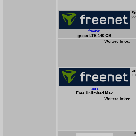
Sm
22
freenet
green LTE 140 GB
Weitere Infos:
Sm
zu
freenet
Free Unlimited Max
Weitere Infos:
Ha