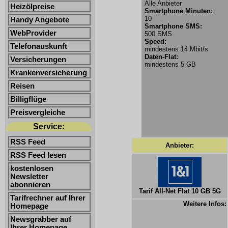
Alle Anbieter
Heizölpreise
Smartphone Minuten:
10
Handy Angebote
Smartphone SMS:
WebProvider
500 SMS
Speed:
Telefonauskunft
mindestens 14 Mbit/s
Daten-Flat:
Versicherungen
mindestens 5 GB
Krankenversicherung
Reisen
Billigflüge
Preisvergleiche
Service:
RSS Feed
Anbieter:
RSS Feed lesen
kostenlosen
Newsletter
abonnieren
Tarif All-Net Flat 10 GB 5G
Tarifrechner auf Ihrer
Weitere Infos:
Homepage
Newsgrabber auf
Ihrer Homepage