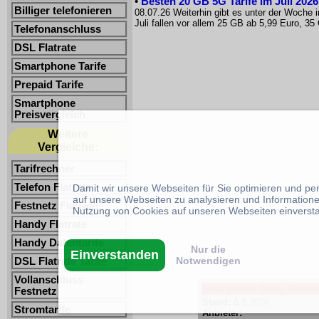
•
Besten 20 GB 5G Tarife im Juli 2026:
Billiger telefonieren
08.07.26 Weiterhin gibt es unter der Woch
Juli fallen vor allem 25 GB ab 5,99 Euro, 35
Telefonanschluss
DSL Flatrate
Smartphone Tarife
Prepaid Tarife
Smartphone
Preisvergleich
Weitere
Vergleiche:
Tarifrechner
Telefon Flatrate
Damit wir unsere Webseiten für Sie optimieren und p
auf unsere Webseiten zu analysieren und Informatione
Festnetz Flatrate
Nutzung von Cookies auf unseren Webseiten einverst
Handy Flatrate
Handy Datentarife
Nur die
Einverstanden
Notwendigen
DSL Flatrate Tarife
Vollanschluss
Smartphone Tarife -Freimin
Festnetz
Stand:
6.8.2026
Stromtarife
Anbieter: