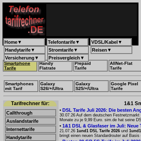
Home
▼
Telefontarife
▼
VDSL/Kabel
▼
Handytarife
▼
Stromtarife
▼
Reisen
▼
Versicherung
▼
Preisvergleich
▼
Smartphone
Handy
Prepaid
AllNet-Flat
Tarife
Flatrate
Tarife
Tarife
Smartphones
Galaxy
Galaxy
Google Pixel
mit Tarif
S26/+/Ultra
S25/+/Ultra
Tarife
Tarifrechner für:
1&1 Sma
•
DSL Tarife Juli 2026: Die besten An
Callthrough
30.07.26 Auf dem deutschen Festnetzmarkt h
Monate zu je 9,99 Euro. sim.de hat seine DS
Auslandstarife
•
1&1 DSL & Glasfaser im Juli: Neue T
Internettarife
21.07.26
1und1 DSL Tarife 2026
und
1und1 
bringt einen neuen Standardrouter auf Basis 
Handytarife