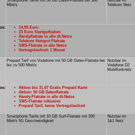
Smartphone Tarife mit 50 GB Daten-Flatrate bei 300
Nutzbar im
Mbit/s
Telekom Netz
os:
14,95 Euro
15 Euro Startguthaben
Handyflatrate in alle dt.Netze
Telekom Hotspot Flatrate
SMS-Flatrate in alle Netze
Vertragslaufzeit: 1 Monat
Prepaid Tarif von Vodafone mit 50 GB Daten-Flatrate bei
Nutzbar im
bis zu 500 Mbit/s
Vodafone D2
Mobilfunknetz
os:
Aktion bis 31.07 Gratis Prepaid Karte
Aktion: 50 GB Datenflatrate
Handy-Flatrate in alle dt.Netze
SMS-Flatrate inklusive
Prepaid Tarif, keine Vertragslaufzeit
Smartphone Tarife mit 10 GB Surf-Flatrate mit 300
Nutzbar im
Mbit/s 5G Geschwindigkeit
1&1 Netz