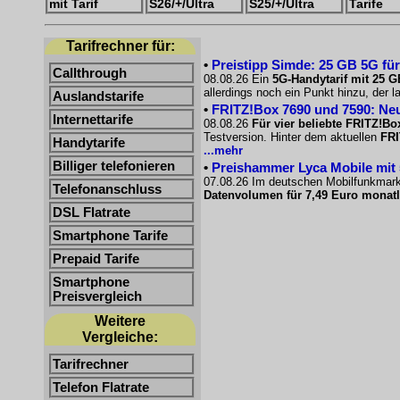
mit Tarif
S26/+/Ultra
S25/+/Ultra
Tarife
Tarifrechner für:
•
Preistipp Simde: 25 GB 5G für
Callthrough
08.08.26 Ein
5G-Handytarif mit 25 G
allerdings noch ein Punkt hinzu, der l
Auslandstarife
•
FRITZ!Box 7690 und 7590: Neu
Internettarife
08.08.26
Für vier beliebte FRITZ!Bo
Testversion. Hinter dem aktuellen
FRI
Handytarife
...mehr
Billiger telefonieren
•
Preishammer Lyca Mobile mit 50
07.08.26 Im deutschen Mobilfunkmarkt
Telefonanschluss
Datenvolumen für 7,49 Euro monatl
DSL Flatrate
Smartphone Tarife
Prepaid Tarife
Smartphone
Preisvergleich
Weitere
Vergleiche:
Tarifrechner
Telefon Flatrate