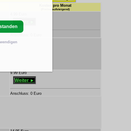
Kosten pro Monat
(Preise aufsteigend)
4.99 Euro
Weiter ►
rstanden
Anschluss: 0 Euro
twendigen
9.99 Euro
Weiter ►
Anschluss: 0 Euro