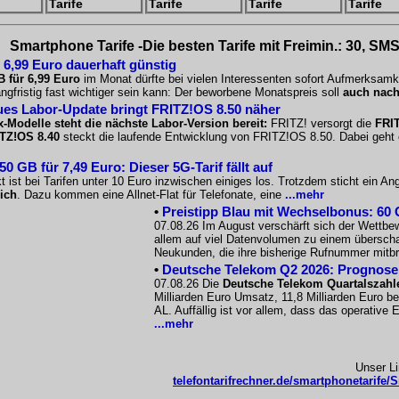
Tarife
Tarife
Tarife
Tarife
Smartphone Tarife -Die besten Tarife mit Freimin.: 30, SMS
 6,99 Euro dauerhaft günstig
B für 6,99 Euro
im Monat dürfte bei vielen Interessenten sofort Aufmerksamk
angfristig fast wichtiger sein kann: Der beworbene Monatspreis soll
auch nach
es Labor-Update bringt FRITZ!OS 8.50 näher
x-Modelle steht die nächste Labor-Version bereit:
FRITZ! versorgt die
FRIT
TZ!OS 8.40
steckt die laufende Entwicklung von FRITZ!OS 8.50. Dabei geht e
 GB für 7,49 Euro: Dieser 5G-Tarif fällt auf
 ist bei Tarifen unter 10 Euro inzwischen einiges los. Trotzdem sticht ein A
ich
. Dazu kommen eine Allnet-Flat für Telefonate, eine
...mehr
•
Preistipp Blau mit Wechselbonus: 60 G
07.08.26 Im August verschärft sich der Wettbe
allem auf viel Datenvolumen zu einem überscha
Neukunden, die ihre bisherige Rufnummer mitb
•
Deutsche Telekom Q2 2026: Prognose s
07.08.26 Die
Deutsche Telekom Quartalszahl
Milliarden Euro Umsatz, 11,8 Milliarden Euro b
AL. Auffällig ist vor allem, dass das operative
...mehr
Unser L
telefontarifrechner.de/smartphonetarife/S