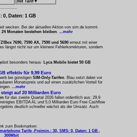
mit Tarif
▼
: 0, Daten: 1 GB
eit wecken. Bei der aktuellen Aktion von sim.de kommt
 24 Monaten bestehen bleiben
.
...mehr
Z!Box 7690, 7590 AX, 7590 und 5690
erneut mit einer
s längst nicht nur um kleinere Fehlerkorrekturen, sondern
ngebot besonders heraus:
Lyca Mobile bietet 50 GB
B effektiv für 9,99 Euro
werb bei günstigen
SIM-Only-Tarifen
. Blau setzt dabei vor
ubaren Monatspreis und auf einen zusätzlichen Vorteil für
ringen.
...mehr
teigt auf 20 Milliarden Euro
en
für das zweite Quartal 2026 fallen ordentlich aus: 29,9
ereinigtes EBITDA AL und 5,0 Milliarden Euro Free Cashflow
 Ergebnis deutlich schneller wächst als der Umsatz. Auch
ink zum Bookmarken:
martphone Tarife -Freimin.: 30, SMS: 0, Daten: 1 GB ,
300Mbit