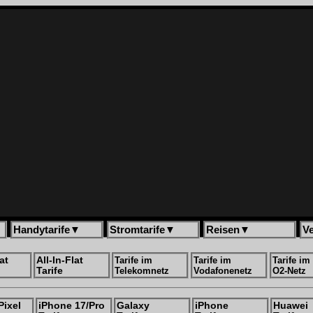
Handytarife
▼
Stromtarife
▼
Reisen
▼
V
at
All-In-Flat
Tarife im
Tarife im
Tarife im
Tarife
Telekomnetz
Vodafonenetz
O2-Netz
Pixel
iPhone 17/Pro
Galaxy
iPhone
Huawei