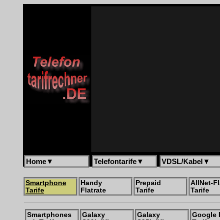
Home
▼
Telefontarife
▼
VDSL/Kabel
▼
Smartphone
Handy
Prepaid
AllNet-Fl
Tarife
Flatrate
Tarife
Tarife
Smartphones
Galaxy
Galaxy
Google 