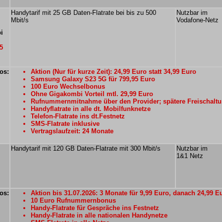
Handytarif mit 25 GB Daten-Flatrate bei bis zu 500
Nutzbar im
Mbit/s
Vodafone-Netz
i
5
os:
Aktion (Nur für kurze Zeit): 24,99 Euro statt 34,99 Euro
Samsung Galaxy S23 5G für 799,95 Euro
100 Euro Wechselbonus
Ohne Gigakombi Vorteil mtl. 29,99 Euro
Rufnummernmitnahme über den Provider; spätere Freischaltu
Handyflatrate in alle dt. Mobilfunknetze
Telefon-Flatrate ins dt.Festnetz
SMS-Flatrate inklusive
Vertragslaufzeit: 24 Monate
Handytarif mit 120 GB Daten-Flatrate mit 300 Mbit/s
Nutzbar im
1&1 Netz
os:
Aktion bis 31.07.2026: 3 Monate für 9,99 Euro, danach 24,99 E
10 Euro Rufnummernbonus
Handy-Flatrate für Gespräche ins Festnetz
Handy-Flatrate in alle nationalen Handynetze