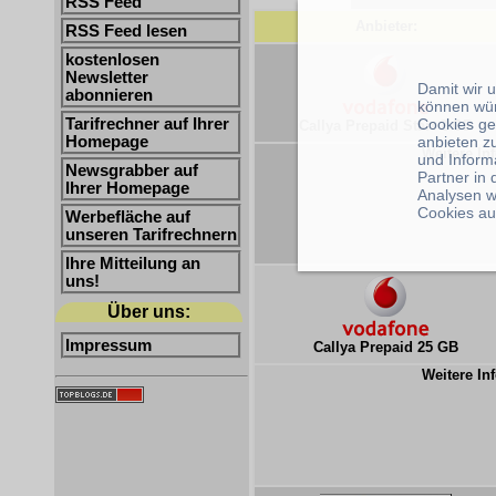
RSS Feed
Anbieter:
RSS Feed lesen
kostenlosen
Newsletter
Damit wir 
abonnieren
können wü
Cookies ge
Tarifrechner auf Ihrer
Callya Prepaid Start 2 GB
anbieten z
Homepage
Weitere Inf
und Inform
Newsgrabber auf
Partner in
Ihrer Homepage
Analysen w
Cookies au
Werbefläche auf
unseren Tarifrechnern
Ihre Mitteilung an
uns!
Über uns:
Impressum
Callya Prepaid 25 GB
Weitere Inf