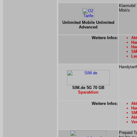
Klarmobil 
Mbit/s
Unlimited Mobile Unlimited
Advanced
Weitere Infos:
Akt
Han
Han
SMS
La
Handytari
SIM.de 5G 70 GB
Sparaktion
Weitere Infos:
Akt
Han
SM
Ak
Ver
Prepaid T