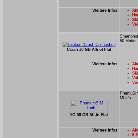
Weitere Infos:
Akt
Han
SM
Ver
Smartphon
50 Mbit/s
Crash 30 GB Allnet-Flat
Weitere Infos:
Akt
Ha
SM
Vo
Ver
PremiuSIM
Mbit/s
5G 50 GB All-In Flat
Weitere Infos:
Akt
6,