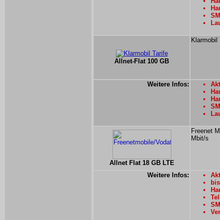
Han
Han
SMS
Lau
Klarmobil 
Allnet-Flat 100 GB
Weitere Infos:
Akt
Han
Han
SMS
La
Freenet Mo
Mbit/s
Allnet Flat 18 GB LTE
Weitere Infos:
Akt
bi
Han
Tel
SMS
Ver