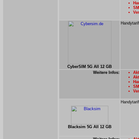
Han
SM
Ver
Handytari
CyberSIM 5G All 12 GB
Weitere Infos:
Akt
Ak
Han
SMS
Ver
Handytari
Blacksim 5G All 12 GB