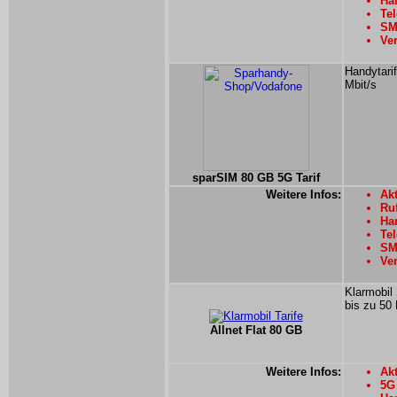
Han
Te
SMS
Ver
Handytarif
Mbit/s
sparSIM 80 GB 5G Tarif
Weitere Infos:
Akt
Ru
Han
Tel
SMS
Ver
Klarmobil 
bis zu 50 
Allnet Flat 80 GB
Weitere Infos:
Akt
5G