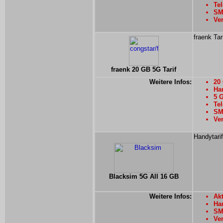
Tel
SM
Ver
fraenk Tar
fraenk 20 GB 5G Tarif
Weitere Infos:
20
Han
5 
Tel
SMS
Ver
Handytari
Blacksim 5G All 16 GB
Weitere Infos:
Akt
Han
SMS
Ver