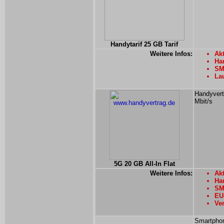
Handytarif 25 GB Tarif
Weitere Infos:
Akt
Han
SM
Lau
Handyvert
Mbit/s
5G 20 GB All-In Flat
Weitere Infos:
Akt
Han
SM
EU-
Ver
Smartphon