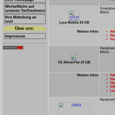
Werbefläche auf
Smartphon
unseren Tarifrechnern
Mbit/s
Ihre Mitteilung an
uns!
Lyca Mobile 25 GB
Über uns:
Weitere Infos:
Akt
Ha
Impressum
Ver
Handyheld
Mbit/s
O2 Allnet-Flat 25 GB
Weitere Infos:
Akt
Han
Han
SMS
Lau
Handytari