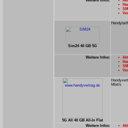
Weitere Infos:
Akt
Han
SMS
Ver
Handytari
Sim24 40 GB 5G
Weitere Infos:
Akt
Han
SMS
Ver
Handyvert
Mbit/s
5G All 40 GB All-In Flat
Weitere Infos:
Akt