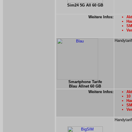
Sim24 5G All 60 GB
Weitere Infos:
Akt
Han
SMS
Ver
Handytarif
Smartphone Tarife
Blau Allnet 60 GB
Weitere Infos:
Akt
10
Han
SMS
Ver
Handytari