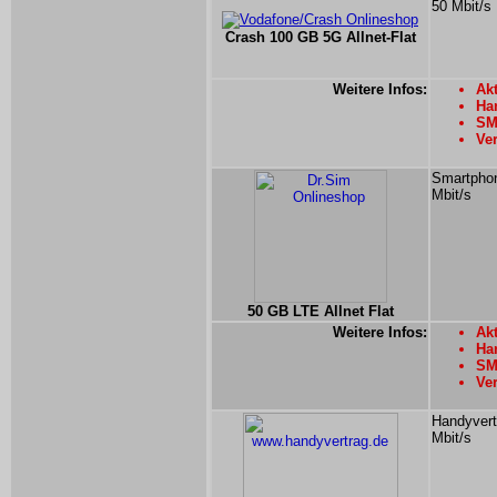
50 Mbit/s
Crash 100 GB 5G Allnet-Flat
Weitere Infos:
Akt
Han
SM
Ver
Smartphon
Mbit/s
50 GB LTE Allnet Flat
Weitere Infos:
Ak
Han
SMS
Ver
Handyvert
Mbit/s