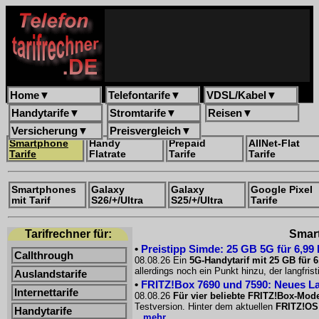
Home
▼
Telefontarife
▼
VDSL/Kabel
▼
Handytarife
▼
Stromtarife
▼
Reisen
▼
Versicherung
▼
Preisvergleich
▼
Smartphone
Handy
Prepaid
AllNet-Flat
Tarife
Flatrate
Tarife
Tarife
Smartphones
Galaxy
Galaxy
Google Pixel
mit Tarif
S26/+/Ultra
S25/+/Ultra
Tarife
Tarifrechner für:
Smart
•
Preistipp Simde: 25 GB 5G für 6,99
Callthrough
08.08.26 Ein
5G-Handytarif mit 25 GB für 
allerdings noch ein Punkt hinzu, der langfri
Auslandstarife
•
FRITZ!Box 7690 und 7590: Neues La
Internettarife
08.08.26
Für vier beliebte FRITZ!Box-Mode
Testversion. Hinter dem aktuellen
FRITZ!OS
Handytarife
...mehr