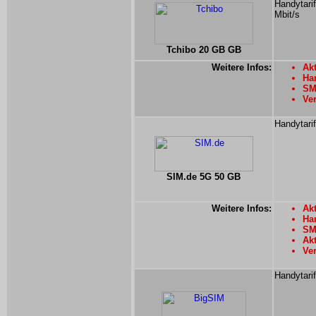
Handytari
Mbit/s
Tchibo 20 GB GB
Weitere Infos:
Akt
Han
SMS
Ver
Handytari
SIM.de 5G 50 GB
Weitere Infos:
Akt
Han
SM
Ak
Ver
Handytari