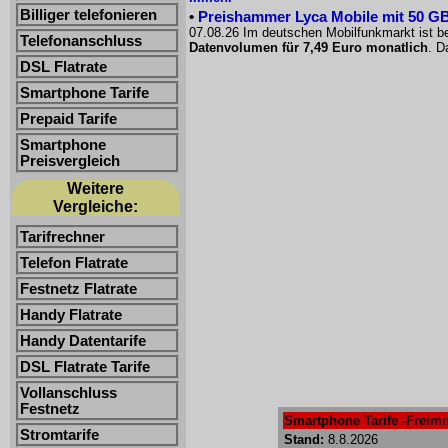
Billiger telefonieren
•
Preishammer Lyca Mobile mit 50 GB f
07.08.26 Im deutschen Mobilfunkmarkt ist be
Telefonanschluss
Datenvolumen für 7,49 Euro monatlich
. D
DSL Flatrate
Smartphone Tarife
Prepaid Tarife
Smartphone
Preisvergleich
Weitere
Vergleiche:
Tarifrechner
Telefon Flatrate
Festnetz Flatrate
Handy Flatrate
Handy Datentarife
DSL Flatrate Tarife
Vollanschluss
Festnetz
Smartphone Tarife -Freimin
Stromtarife
Stand:
8.8.2026