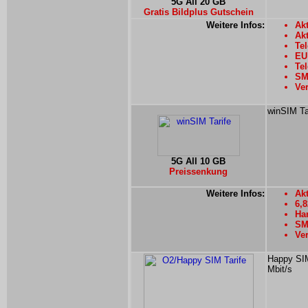
5G All 20 GB
Gratis Bildplus Gutschein
Weitere Infos:
Akt
Ak
Tel
EU
Tel
SM
Ver
winSIM Ta
5G All 10 GB
Preissenkung
Weitere Infos:
Akt
6,
Han
SM
Ver
Happy SIM
Mbit/s