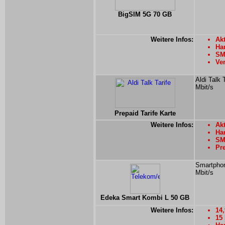
BigSIM 5G 70 GB
Weitere Infos:
Akt
Han
SMS
Ver
Aldi Talk 
Mbit/s
Prepaid Tarife Karte
Weitere Infos:
Ak
Han
SMS
Pre
Smartphon
Mbit/s
Edeka Smart Kombi L 50 GB
Weitere Infos:
14
15