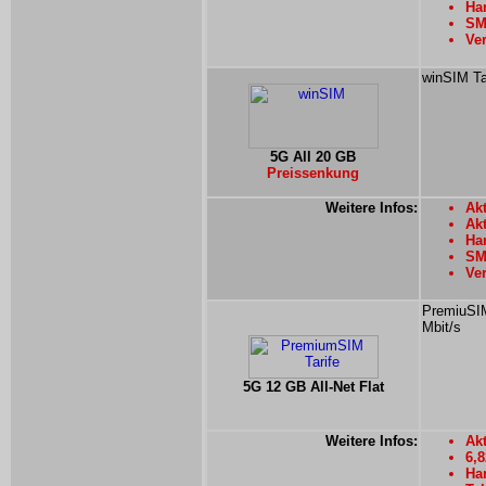
Han
SM
Ver
winSIM Ta
5G All 20 GB
Preissenkung
Weitere Infos:
Akt
Ak
Han
SMS
Ver
PremiuSIM
Mbit/s
5G 12 GB All-Net Flat
Weitere Infos:
Akt
6,
Han