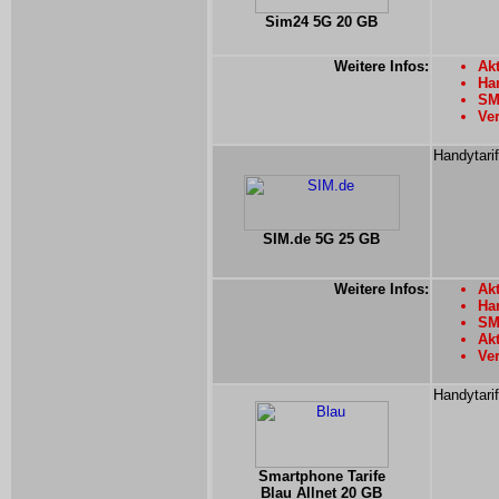
Sim24 5G 20 GB
Weitere Infos:
Akt
Han
SMS
Ver
Handytari
SIM.de 5G 25 GB
Weitere Infos:
Akt
Han
SM
Ak
Ver
Handytarif
Smartphone Tarife
Blau Allnet 20 GB