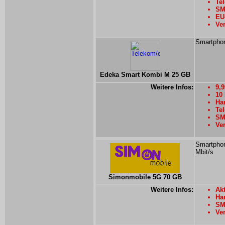
Tel
SMS
EU
Ver
Smartphon
Edeka Smart Kombi M 25 GB
Weitere Infos:
9,
10
Han
Te
SMS
Ver
Smartphon
Mbit/s
Simonmobile 5G 70 GB
Weitere Infos:
Ak
Han
SM
Ver