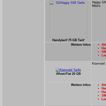
Happy SIM
Mbit/s
Handytarif 75 GB Tarif
Weitere Infos:
Akt
Han
SM
La
Klarmobil 
Allnet-Flat 20 GB
Weitere Infos:
Akt
Han
Han
SMS
La