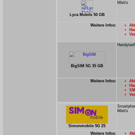
Mbit/s
Lyca Mobile 50 GB
Weitere Infos:
Akt
Ha
Ver
Handytari
BigSIM 5G 35 GB
Weitere Infos:
Akt
Han
SMS
Ver
Smartphon
Mbit/s
Simonmobile 5G 25
Weitere Infos:
Ak