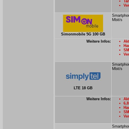
Tar
Ver
Smartphon
Mbit/s
Simonmobile 5G 100 GB
Weitere Infos:
Ak
Han
SM
Ver
Smartphon
Mbit/s
LTE 18 GB
Weitere Infos:
Akt
6,
Han
SM
Ver
Smartphon