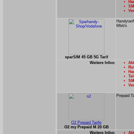
Han
SMS
Ver
Handytarif
Mbit/s
sparSIM 45 GB 5G Tarif
Weitere Infos:
Akt
Ru
Han
Tel
SMS
Ver
Prepaid Ta
O2 Prepaid Tarife
O2 my Prepaid M 20 GB
Weitere Infos:
Akt