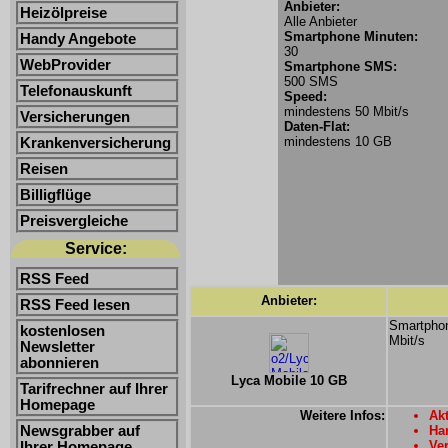
Anbieter:
Heizölpreise
Alle Anbieter
Smartphone Minuten:
Handy Angebote
30
WebProvider
Smartphone SMS:
500 SMS
Telefonauskunft
Speed:
mindestens 50 Mbit/s
Versicherungen
Daten-Flat:
mindestens 10 GB
Krankenversicherung
Reisen
Billigflüge
Preisvergleiche
Service:
RSS Feed
Anbieter:
RSS Feed lesen
Smartphon
kostenlosen
Mbit/s
Newsletter
abonnieren
Lyca Mobile 10 GB
Tarifrechner auf Ihrer
Homepage
Weitere Infos:
Akt
Newsgrabber auf
Ha
Ver
Ihrer Homepage