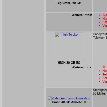
BigSIM5G 50 GB
Weitere Infos:
Akt
Han
SMS
Ver
Handytarif
Telekom 
HIGH 30 GB 5G
Weitere Infos:
Nur
Han
Tel
SMS
Ver
Smartphon
50 Mbit/s
Crash 40 GB Allnet-Flat