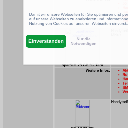
50
Han
Han
Damit wir unsere Webseiten für Sie optimieren und p
SM
auf unsere Webseiten zu analysieren und Informatione
Ver
Nutzung von Cookies auf unseren Webseiten einverst
Handytarif
Mbit/s
Nur die
Einverstanden
Notwendigen
sparSIM 25 GB 5G Tarif
Weitere Infos:
Akt
Ru
Han
Tel
SMS
Ver
Handytarif