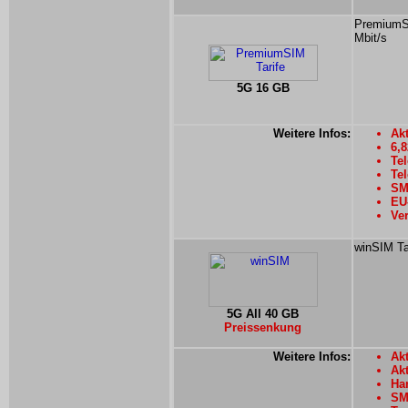
PremiumSI
Mbit/s
5G 16 GB
Weitere Infos:
Akt
6,
Tel
Tel
SMS
EU
Ver
winSIM Ta
5G All 40 GB
Preissenkung
Weitere Infos:
Akt
Ak
Han
SMS