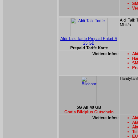
SMS
Ver
Aldi Talk 
Mbit/s
Aldi Talk Tarife Prepaid Paket S
25 GB
Prepaid Tarife Karte
Weitere Infos:
Ak
Han
SMS
Pre
Handytarif
5G All 40 GB
Gratis Bildplus Gutschein
Weitere Infos:
Akt
Ak
Ak
Tel
EU