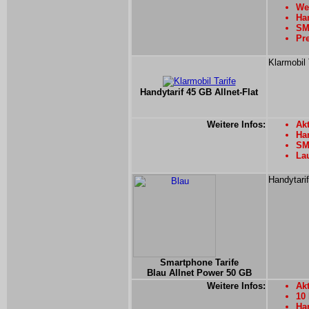
Wei
Han
SMS
Pre
Klarmobil 
Handytarif 45 GB Allnet-Flat
Weitere Infos:
Akt
Han
SM
La
Handytarif
Smartphone Tarife
Blau Allnet Power 50 GB
Weitere Infos:
Akt
10
Han