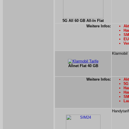
5G All 60 GB All-In Flat
Weitere Infos:
Akt
Han
SMS
EU-
Ver
Klarmobil 
Allnet Flat 40 GB
Weitere Infos:
Akt
5G
Han
Han
SMS
Lau
Handytari