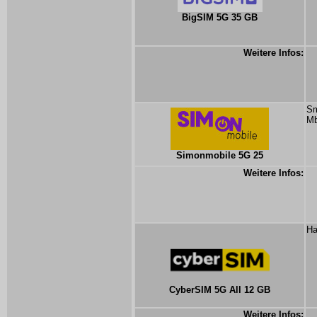
BigSIM 5G 35 GB
Weitere Infos:
Sm
Mb
Simonmobile 5G 25
Weitere Infos:
Ha
CyberSIM 5G All 12 GB
Weitere Infos: