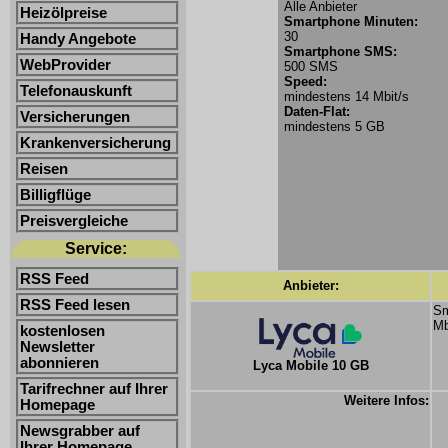
Alle Anbieter
Heizölpreise
Smartphone Minuten:
30
Handy Angebote
Smartphone SMS:
WebProvider
500 SMS
Speed:
Telefonauskunft
mindestens 14 Mbit/s
Daten-Flat:
Versicherungen
mindestens 5 GB
Krankenversicherung
Reisen
Billigflüge
Preisvergleiche
Service:
RSS Feed
Anbieter:
RSS Feed lesen
Sm
Mb
kostenlosen
Newsletter
abonnieren
Lyca Mobile 10 GB
Tarifrechner auf Ihrer
Weitere Infos:
Homepage
Newsgrabber auf
Ihrer Homepage