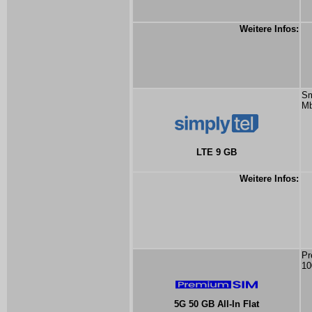
Weitere Infos:
Sm
Mb
LTE 9 GB
Weitere Infos:
Pr
10
5G 50 GB All-In Flat