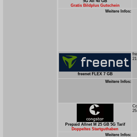
5G All 40 GB
Gratis Bildplus Gutschein
Weitere Infos:
fr
21
freenet FLEX 7 GB
Weitere Infos:
Co
25
Prepaid Allnet M 25 GB 5G Tarif
Doppeltes Startguthaben
Weitere Infos: