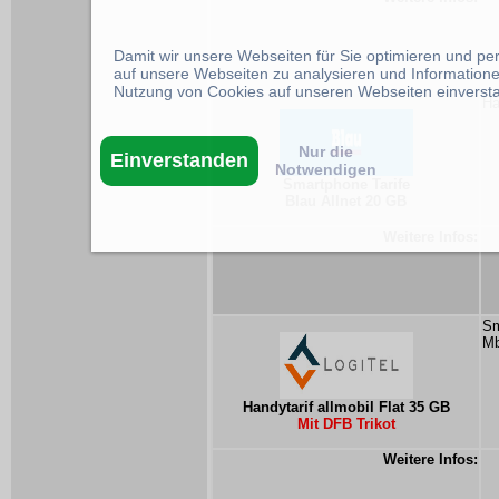
Damit wir unsere Webseiten für Sie optimieren und p
auf unsere Webseiten zu analysieren und Informatione
Nutzung von Cookies auf unseren Webseiten einverst
Ha
Nur die
Einverstanden
Notwendigen
Smartphone Tarife
Blau Allnet 20 GB
Weitere Infos:
Sm
Mb
Handytarif allmobil Flat 35 GB
Mit DFB Trikot
Weitere Infos: