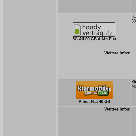
Ha
50
5G All 60 GB All-In Flat
Weitere Infos:
Kl
Mb
Allnet Flat 40 GB
Weitere Infos: