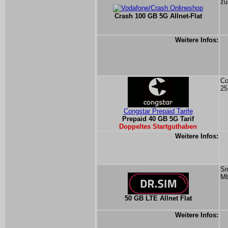
zu
Crash 100 GB 5G Allnet-Flat
Weitere Infos:
Co
25
Congstar Prepaid Tarife
Prepaid 40 GB 5G Tarif
Doppeltes Startguthaben
Weitere Infos:
Sm
Mb
50 GB LTE Allnet Flat
Weitere Infos: