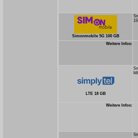
Sm
15
Simonmobile 5G 100 GB
Weitere Infos:
Sm
Mb
LTE 18 GB
Weitere Infos:
Sm