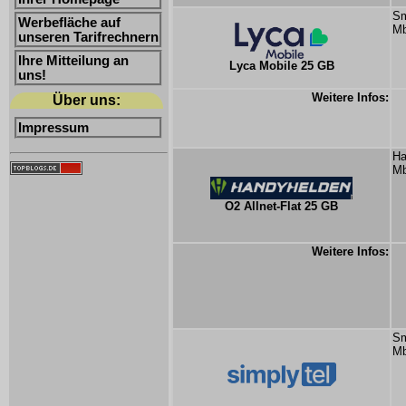
Sm
Werbefläche auf
Mb
unseren Tarifrechnern
Ihre Mitteilung an
Lyca Mobile 25 GB
uns!
Weitere Infos:
Über uns:
Impressum
Ha
Mb
O2 Allnet-Flat 25 GB
Weitere Infos:
Sm
Mb