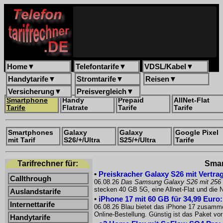
Home
▼
Telefontarife
▼
VDSL/Kabel
▼
Handytarife
▼
Stromtarife
▼
Reisen
▼
Versicherung
▼
Preisvergleich
▼
Smartphone
Handy
Prepaid
AllNet-Flat
Tarife
Flatrate
Tarife
Tarife
Smartphones
Galaxy
Galaxy
Google Pixel
mit Tarif
S26/+/Ultra
S25/+/Ultra
Tarife
Tarifrechner für:
Smar
•
Preiskracher Galaxy S26 mit Vertrag
Callthrough
06.08.26
Das Samsung Galaxy S26 mit 256
stecken 40 GB 5G, eine Allnet-Flat und die
Auslandstarife
•
iPhone 17 mit 60 GB für 34,99 Euro
Internettarife
06.08.26 Blau bietet das iPhone 17 zusammen
Online-Bestellung. Günstig ist das Paket 
Handytarife