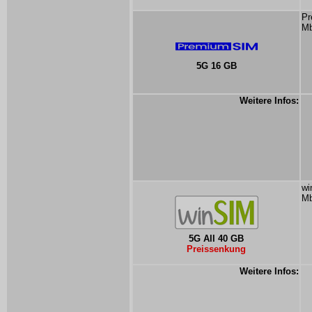
Pr
Mb
5G 16 GB
Weitere Infos:
wi
Mb
5G All 40 GB
Preissenkung
Weitere Infos: