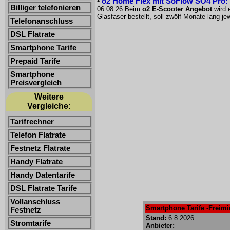
•
o2 Home Flex mit SoFlow SO4 Pro: 
Billiger telefonieren
06.08.26 Beim
o2 E-Scooter Angebot
wird 
Glasfaser bestellt, soll zwölf Monate lang 
Telefonanschluss
DSL Flatrate
Smartphone Tarife
Prepaid Tarife
Smartphone
Preisvergleich
Weitere
Vergleiche:
Tarifrechner
Telefon Flatrate
Festnetz Flatrate
Handy Flatrate
Handy Datentarife
DSL Flatrate Tarife
Vollanschluss
Smartphone Tarife -Freimin
Festnetz
Stand:
6.8.2026
Stromtarife
Anbieter: