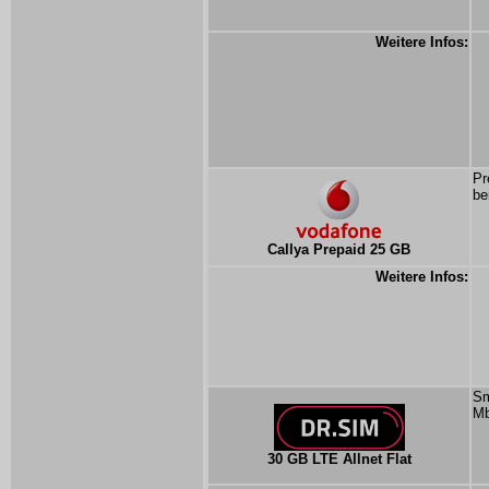
Weitere Infos:
Pr
be
Callya Prepaid 25 GB
Weitere Infos:
Sm
Mb
30 GB LTE Allnet Flat