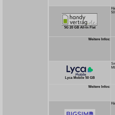
Ha
50
5G 20 GB All-In Flat
Weitere Infos:
Sm
Mb
Lyca Mobile 50 GB
Weitere Infos:
Ha