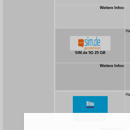
Weitere Infos:
Ha
SIM.de 5G 25 GB
Weitere Infos:
Ha
Smartphone Tarife
Blau Allnet 20 GB
Weitere Infos: