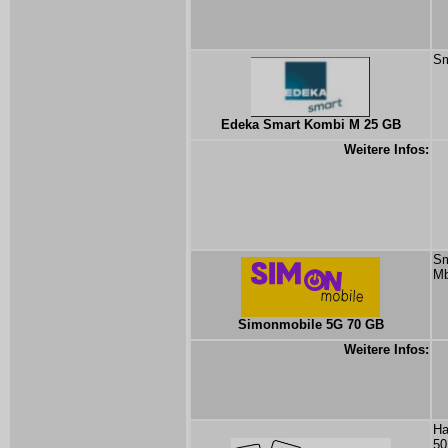
Sm
Edeka Smart Kombi M 25 GB
Weitere Infos:
Sm
Mb
Simonmobile 5G 70 GB
Weitere Infos:
Ha
50