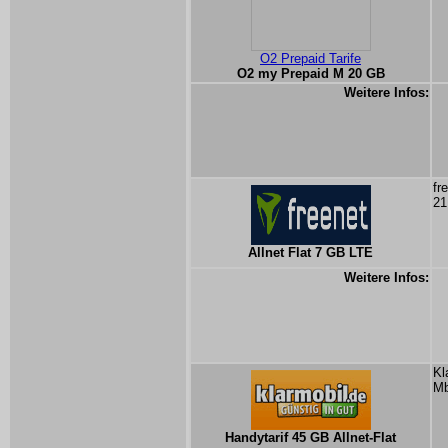
O2 Prepaid Tarife
O2 my Prepaid M 20 GB
Weitere Infos:
fr
21
Allnet Flat 7 GB LTE
Weitere Infos:
Kl
Mb
Handytarif 45 GB Allnet-Flat