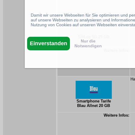
Ha
Damit wir unsere Webseiten für Sie optimieren und p
auf unsere Webseiten zu analysieren und Informatione
Nutzung von Cookies auf unseren Webseiten einverst
SIM.de 5G 25 GB
Nur die
Einverstanden
Notwendigen
Weitere Infos:
Ha
Smartphone Tarife
Blau Allnet 20 GB
Weitere Infos: