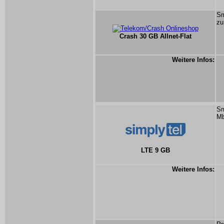
Sm
zu
Crash 30 GB Allnet-Flat
Weitere Infos:
Sm
Mb
LTE 9 GB
Weitere Infos: