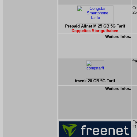
Co
25
Prepaid Allnet M 25 GB 5G Tarif
Doppeltes Startguthaben
Weitere Infos:
fr
fraenk 20 GB 5G Tarif
Weitere Infos:
Fr
21