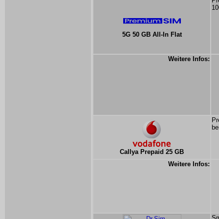
Pr
10
5G 50 GB All-In Flat
Weitere Infos:
Pr
be
Callya Prepaid 25 GB
Weitere Infos:
Sm