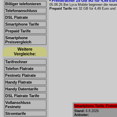
•
Preiskracher 25 GB 5G für 4,99 Euro
Billiger telefonieren
05.08.26 Bei Lyca Mobile beginnen die neue
Prepaid Tarife
mit 32 GB für 4,49 Euro und 
Telefonanschluss
DSL Flatrate
Smartphone Tarife
Prepaid Tarife
Smartphone
Preisvergleich
Weitere
Vergleiche:
Tarifrechner
Telefon Flatrate
Festnetz Flatrate
Handy Flatrate
Handy Datentarife
DSL Flatrate Tarife
Vollanschluss
Smartphone Tarife -Freimin
Festnetz
Stand:
6.8.2026
Stromtarife
Anbieter: