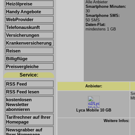
Alle Anbieter
Heizölpreise
Smartphone Minuten:
30
Handy Angebote
Smartphone SMS:
WebProvider
50 SMS
Daten-Flat:
Telefonauskunft
mindestens 1 GB
Versicherungen
Krankenversicherung
Reisen
Billigflüge
Preisvergleiche
Service:
RSS Feed
Anbieter:
RSS Feed lesen
Sm
Mb
kostenlosen
Newsletter
abonnieren
Lyca Mobile 10 GB
Tarifrechner auf Ihrer
Weitere Infos:
Homepage
Newsgrabber auf
Ihrer Homepage