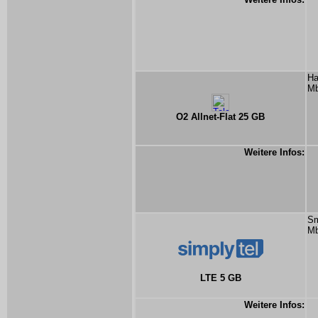
Ha
Mb
O2 Allnet-Flat 25 GB
Weitere Infos:
Sm
Mb
LTE 5 GB
Weitere Infos: