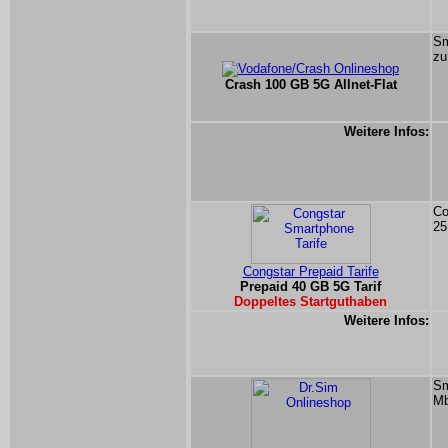
Sm
zu
Crash 100 GB 5G Allnet-Flat
Weitere Infos:
Co
25
Congstar Prepaid Tarife
Prepaid 40 GB 5G Tarif
Doppeltes Startguthaben
Weitere Infos:
Sm
Mb