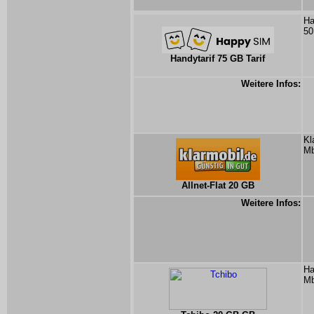
Ha
50
Handytarif 75 GB Tarif
Weitere Infos:
Kl
Mb
Allnet-Flat 20 GB
Weitere Infos:
Ha
Mb