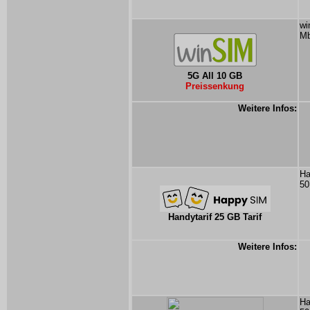
wi
Mb
5G All 10 GB
Preissenkung
Weitere Infos:
Ha
50
Handytarif 25 GB Tarif
Weitere Infos:
Ha