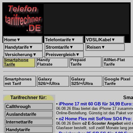
Home
▼
Telefontarife
▼
VDSL/Kabel
▼
Handytarife
▼
Stromtarife
▼
Reisen
▼
Versicherung
▼
Preisvergleich
▼
Smartphone
Handy
Prepaid
AllNet-Flat
Tarife
Flatrate
Tarife
Tarife
Smartphones
Galaxy
Galaxy
Google Pixel
mit Tarif
S26/+/Ultra
S25/+/Ultra
Tarife
Tarifrechner für:
Smar
•
iPhone 17 mit 60 GB für 34,99 Euro
Callthrough
06.08.26 Blau bietet das iPhone 17 zusammen
Online-Bestellung. Günstig ist das Paket 
Auslandstarife
•
o2 Home Flex mit SoFlow SO4 Pro: 
Internettarife
06.08.26 Beim
o2 E-Scooter Angebot
wird 
Glasfaser bestellt, soll zwölf Monate lang 
Handytarife