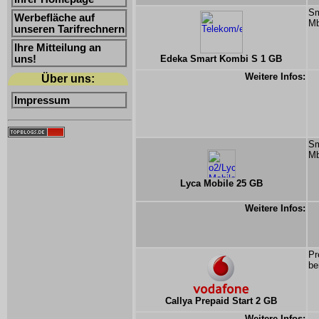
Sm
Werbefläche auf
Mb
unseren Tarifrechnern
Ihre Mitteilung an
uns!
Edeka Smart Kombi S 1 GB
Weitere Infos:
Über uns:
Impressum
Sm
Mb
Lyca Mobile 25 GB
Weitere Infos:
Pr
be
Callya Prepaid Start 2 GB
Weitere Infos: