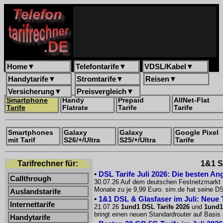
Home
▼
Telefontarife
▼
VDSL/Kabel
▼
Handytarife
▼
Stromtarife
▼
Reisen
▼
Versicherung
▼
Preisvergleich
▼
Smartphone
Handy
Prepaid
AllNet-Flat
Tarife
Flatrate
Tarife
Tarife
Smartphones
Galaxy
Galaxy
Google Pixel
mit Tarif
S26/+/Ultra
S25/+/Ultra
Tarife
Tarifrechner für:
1&1 Sm
•
DSL Tarife Juli 2026: Die besten An
Callthrough
30.07.26 Auf dem deutschen Festnetzmarkt h
Monate zu je 9,99 Euro. sim.de hat seine DS
Auslandstarife
•
1&1 DSL & Glasfaser im Juli: Neue T
Internettarife
21.07.26
1und1 DSL Tarife 2026
und
1und1 
bringt einen neuen Standardrouter auf Basis 
Handytarife