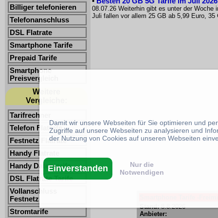
•
Besten 20 GB 5G Tarife im Juli 2026:
Billiger telefonieren
08.07.26 Weiterhin gibt es unter der Woch
Juli fallen vor allem 25 GB ab 5,99 Euro, 35
Telefonanschluss
DSL Flatrate
Smartphone Tarife
Prepaid Tarife
Smartphone
Preisvergleich
Weitere
Vergleiche:
Tarifrechner
Damit wir unsere Webseiten für Sie optimieren und p
Telefon Flatrate
Zugriffe auf unsere Webseiten zu analysieren und Inf
der Nutzung von Cookies auf unseren Webseiten einv
Festnetz Flatrate
Handy Flatrate
Nur die
Handy Datentarife
Einverstanden
Notwendigen
DSL Flatrate Tarife
Vollanschluss
Smartphone Tarife -Freimi
Festnetz
Stand:
8.8.2026
Stromtarife
Anbieter: