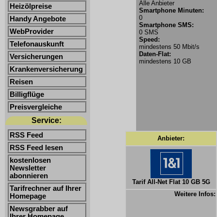
Alle Anbieter
Heizölpreise
Smartphone Minuten:
0
Handy Angebote
Smartphone SMS:
WebProvider
0 SMS
Speed:
Telefonauskunft
mindestens 50 Mbit/s
Daten-Flat:
Versicherungen
mindestens 10 GB
Krankenversicherung
Reisen
Billigflüge
Preisvergleiche
Service:
RSS Feed
Anbieter:
RSS Feed lesen
kostenlosen
Newsletter
abonnieren
Tarif All-Net Flat 10 GB 5G
Tarifrechner auf Ihrer
Weitere Infos:
Homepage
Newsgrabber auf
Ihrer Homepage