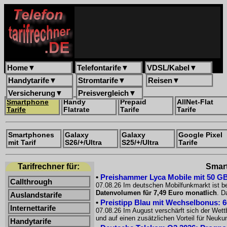
Home
▼
Telefontarife
▼
VDSL/Kabel
▼
Handytarife
▼
Stromtarife
▼
Reisen
▼
Versicherung
▼
Preisvergleich
▼
Smartphone
Handy
Prepaid
AllNet-Flat
Tarife
Flatrate
Tarife
Tarife
Smartphones
Galaxy
Galaxy
Google Pixel
mit Tarif
S26/+/Ultra
S25/+/Ultra
Tarife
Tarifrechner für:
Smart
•
Preishammer Lyca Mobile mit 50 GB f
Callthrough
07.08.26 Im deutschen Mobilfunkmarkt ist be
Datenvolumen für 7,49 Euro monatlich
. D
Auslandstarife
•
Preistipp Blau mit Wechselbonus: 60
Internettarife
07.08.26 Im August verschärft sich der Wet
und auf einen zusätzlichen Vorteil für Neuk
Handytarife