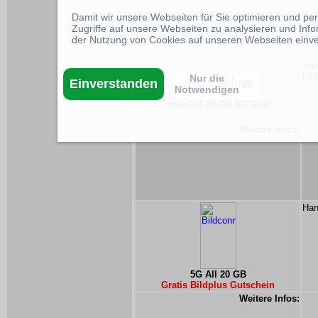
Damit wir unsere Webseiten für Sie optimieren und p
Zugriffe auf unsere Webseiten zu analysieren und Inf
der Nutzung von Cookies auf unseren Webseiten einv
Han
Mbi
Nur die
Einverstanden
Notwendigen
sparSIM 25 GB 5G Tarif
Weitere Infos:
Han
5G All 20 GB
Gratis Bildplus Gutschein
Weitere Infos: