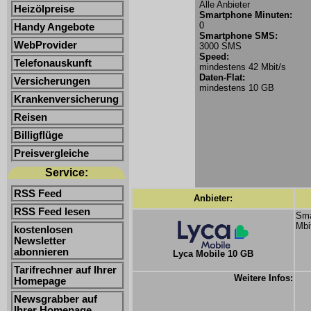
Alle Anbieter
Heizölpreise
Smartphone Minuten:
0
Handy Angebote
Smartphone SMS:
WebProvider
3000 SMS
Speed:
Telefonauskunft
mindestens 42 Mbit/s
Daten-Flat:
Versicherungen
mindestens 10 GB
Krankenversicherung
Reisen
Billigflüge
Preisvergleiche
Service:
RSS Feed
Anbieter:
RSS Feed lesen
Sma
Mbi
kostenlosen
Newsletter
abonnieren
Lyca Mobile 10 GB
Tarifrechner auf Ihrer
Weitere Infos:
Homepage
Newsgrabber auf
Ihrer Homepage