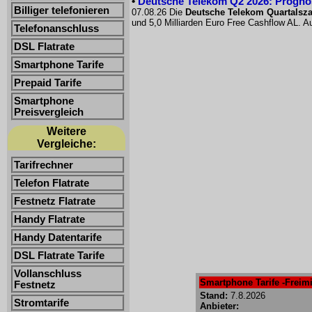
•
Deutsche Telekom Q2 2026: Prognose
Billiger telefonieren
07.08.26 Die
Deutsche Telekom Quartalsz
und 5,0 Milliarden Euro Free Cashflow AL. Au
Telefonanschluss
DSL Flatrate
Smartphone Tarife
Prepaid Tarife
Smartphone
Preisvergleich
Weitere
Vergleiche:
Tarifrechner
Telefon Flatrate
Festnetz Flatrate
Handy Flatrate
Handy Datentarife
DSL Flatrate Tarife
Vollanschluss
Smartphone Tarife -Freimi
Festnetz
Stand:
7.8.2026
Stromtarife
Anbieter: