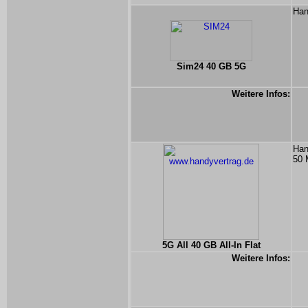
Han
Sim24 40 GB 5G
Weitere Infos:
Han
50 
5G All 40 GB All-In Flat
Weitere Infos: