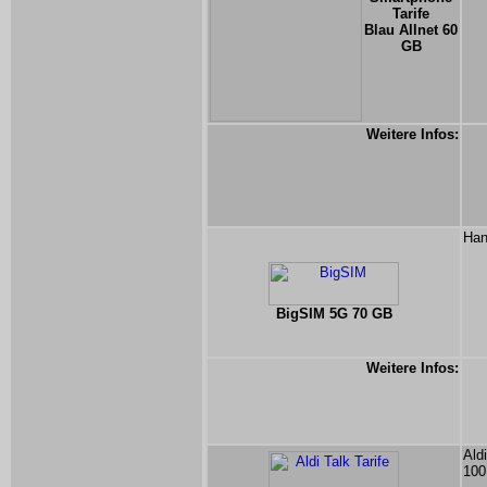
Tarife
Blau Allnet 60
GB
Weitere Infos:
Han
BigSIM 5G 70 GB
Weitere Infos:
Ald
100