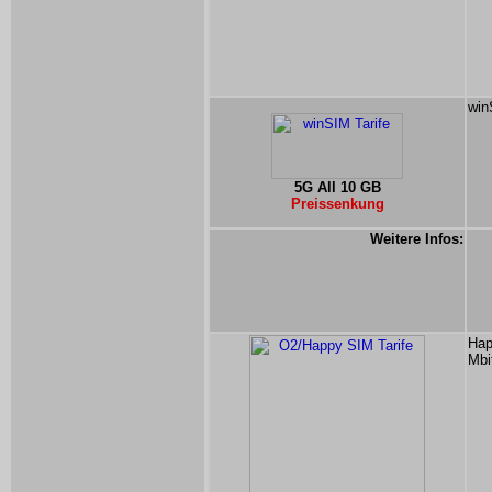
win
5G All 10 GB
Preissenkung
Weitere Infos:
Hap
Mbi