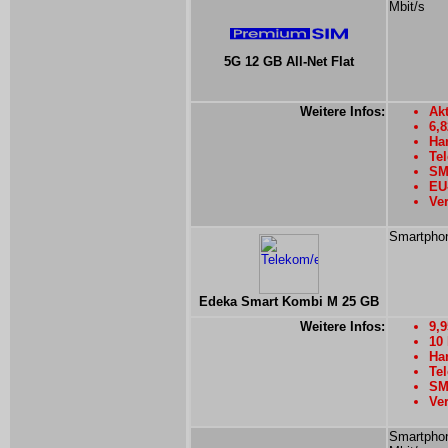
Mbit/s
5G 12 GB All-Net Flat
Weitere Infos:
Akt
6,
Han
Tel
SMS
EU
Ver
Smartphon
Edeka Smart Kombi M 25 GB
Weitere Infos:
9,
10
Han
Te
SMS
Ver
Smartphon