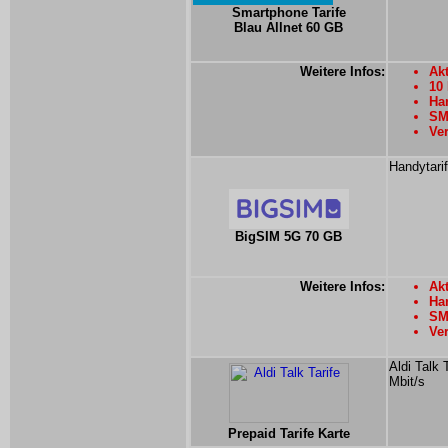
Smartphone Tarife
Blau Allnet 60 GB
Weitere Infos:
Akt
10
Han
SMS
Ver
Handytari
BigSIM 5G 70 GB
Weitere Infos:
Akt
Han
SMS
Ver
Aldi Talk 
Mbit/s
Prepaid Tarife Karte