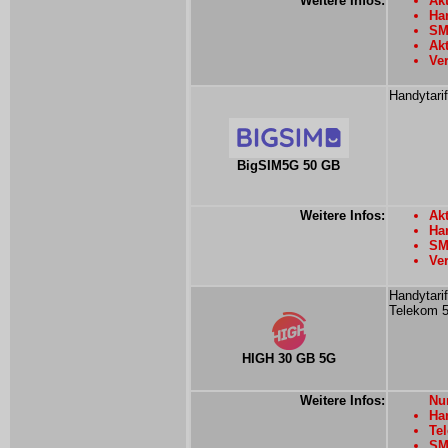
Weitere Infos:
Akt
Han
SM
Ak
Ver
Handytari
BigSIM5G 50 GB
Weitere Infos:
Akt
Han
SMS
Ver
Handytarif
Telekom 
HIGH 30 GB 5G
Weitere Infos:
Nur
Han
Tel
SMS