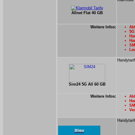
Allnet Flat 40 GB
Weitere Infos:
Akt
5G
Han
Han
SMS
Lau
Handytari
Sim24 5G All 60 GB
Weitere Infos:
Akt
Han
SMS
Ver
Handytarif