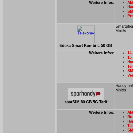
Weitere Infos:
Ak
Han
SMS
Pre
Smartphon
Mbit/s
Edeka Smart Kombi L 50 GB
Weitere Infos:
14
15
Han
Te
SMS
Ver
Handytarif
Mbit/s
sparSIM 80 GB 5G Tarif
Weitere Infos:
Akt
Ru
Han
Tel
SMS