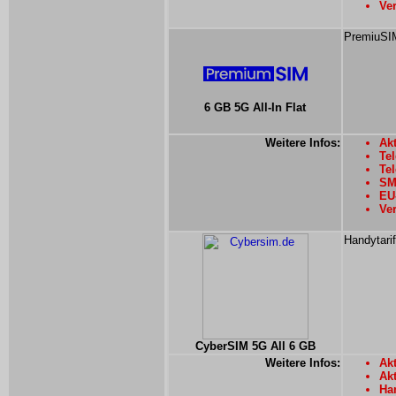
Ver
PremiuSIM
6 GB 5G All-In Flat
Weitere Infos:
Akt
Tel
Tel
SM
EU
Ver
Handytari
CyberSIM 5G All 6 GB
Weitere Infos:
Akt
Ak
Han