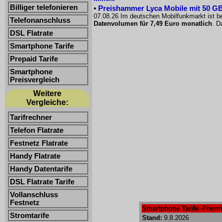
Billiger telefonieren
•
Preishammer Lyca Mobile mit 50 GB f
07.08.26 Im deutschen Mobilfunkmarkt ist be
Telefonanschluss
Datenvolumen für 7,49 Euro monatlich
. D
DSL Flatrate
Smartphone Tarife
Prepaid Tarife
Smartphone
Preisvergleich
Weitere
Vergleiche:
Tarifrechner
Telefon Flatrate
Festnetz Flatrate
Handy Flatrate
Handy Datentarife
DSL Flatrate Tarife
Vollanschluss
Festnetz
Smartphone Tarife -Freimi
Stromtarife
Stand:
9.8.2026