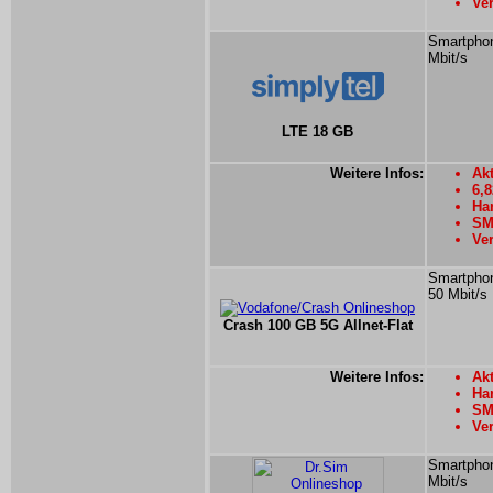
Ver
Smartphon
Mbit/s
LTE 18 GB
Weitere Infos:
Akt
6,
Han
SM
Ver
Smartphon
50 Mbit/s
Crash 100 GB 5G Allnet-Flat
Weitere Infos:
Akt
Han
SM
Ver
Smartphon
Mbit/s