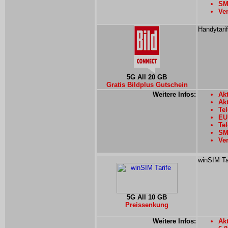
SMS
Ver
Handytarif
5G All 20 GB
Gratis Bildplus Gutschein
Weitere Infos:
Akt
Ak
Tel
EU
Tel
SM
Ver
winSIM Ta
5G All 10 GB
Preissenkung
Weitere Infos:
Akt