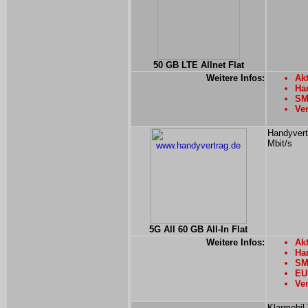
50 GB LTE Allnet Flat
Weitere Infos:
Ak
Han
SMS
Ver
Handyvert
Mbit/s
5G All 60 GB All-In Flat
Weitere Infos:
Akt
Han
SMS
EU-
Ver
Klarmobil 