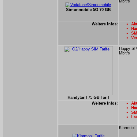
Mbit/s
Simonmobile 5G 70 GB
Weitere Infos:
Ak
Han
SM
Ver
Happy SIM
Mbit/s
Handytarif 75 GB Tarif
Weitere Infos:
Akt
Han
SM
La
Klarmobil 