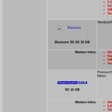
5 
Tel
SMS
Ver
Handytari
Blacksim 5G All 16 GB
Weitere Infos:
Akt
Han
SMS
Ver
PremiumSI
Mbit/s
5G 16 GB
Weitere Infos:
Akt
6,
Tel