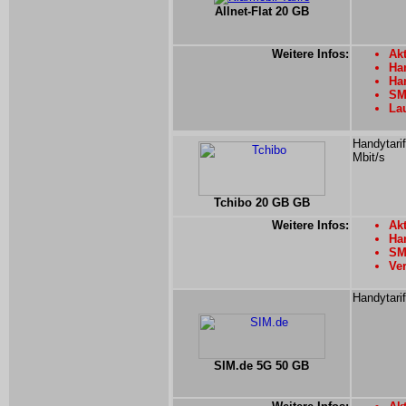
Allnet-Flat 20 GB
Weitere Infos:
Akt
Han
Han
SMS
La
Handytari
Mbit/s
Tchibo 20 GB GB
Weitere Infos:
Akt
Han
SMS
Ver
Handytari
SIM.de 5G 50 GB