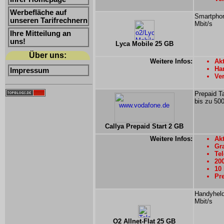
Werbefläche auf
Smartphon
unseren Tarifrechnern
Mbit/s
Ihre Mitteilung an
uns!
Lyca Mobile 25 GB
Über uns:
Weitere Infos:
Akt
Ha
Impressum
Ver
Prepaid T
bis zu 500
Callya Prepaid Start 2 GB
Weitere Infos:
Akt
Gra
Te
20
10
Pre
Handyheld
Mbit/s
O2 Allnet-Flat 25 GB