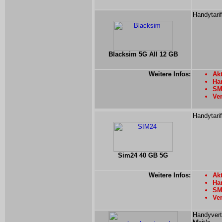
Handytari
Blacksim 5G All 12 GB
Weitere Infos:
Akt
Han
SMS
Ver
Handytari
Sim24 40 GB 5G
Weitere Infos:
Akt
Han
SMS
Ver
Handyvert