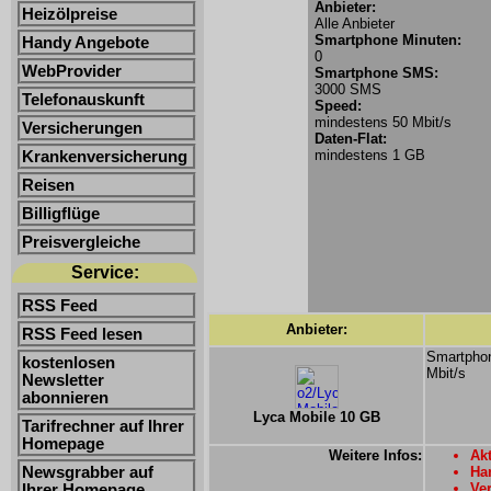
Anbieter:
Heizölpreise
Alle Anbieter
Smartphone Minuten:
Handy Angebote
0
WebProvider
Smartphone SMS:
3000 SMS
Telefonauskunft
Speed:
mindestens 50 Mbit/s
Versicherungen
Daten-Flat:
mindestens 1 GB
Krankenversicherung
Reisen
Billigflüge
Preisvergleiche
Service:
RSS Feed
Anbieter:
RSS Feed lesen
Smartphon
kostenlosen
Mbit/s
Newsletter
abonnieren
Lyca Mobile 10 GB
Tarifrechner auf Ihrer
Homepage
Weitere Infos:
Akt
Newsgrabber auf
Ha
Ver
Ihrer Homepage