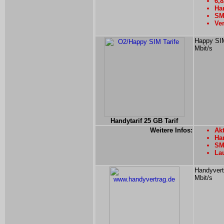
6,
Han
SM
Ver
Happy SIM
Mbit/s
Handytarif 25 GB Tarif
Weitere Infos:
Akt
Han
SM
Lau
Handyvert
Mbit/s