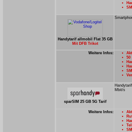
Han
SMS
Smartphon
Handytarif allmobil Flat 35 GB
Mit DFB Trikot
Weitere Infos:
Ak
50
Han
Han
SM
Ver
Handytarif
Mbit/s
sparSIM 25 GB 5G Tarif
Weitere Infos:
Akt
Ru
Han
Tel
SMS