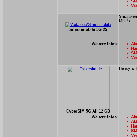
SMS
Ver
Smartphon
Mbit/s
Simonmobile 5G 25
Weitere Infos:
Ak
Han
SM
Ver
Handytari
CyberSIM 5G All 12 GB
Weitere Infos:
Akt
Ak
Han
SMS
Ver