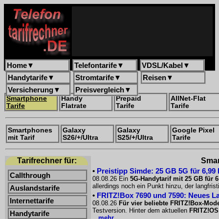
Home
▼
Telefontarife
▼
VDSL/Kabel
▼
Handytarife
▼
Stromtarife
▼
Reisen
▼
Versicherung
▼
Preisvergleich
▼
Smartphone
Handy
Prepaid
AllNet-Flat
Tarife
Flatrate
Tarife
Tarife
Smartphones
Galaxy
Galaxy
Google Pixel
mit Tarif
S26/+/Ultra
S25/+/Ultra
Tarife
Tarifrechner für:
Smar
•
Preistipp Simde: 25 GB 5G für 6,99
Callthrough
08.08.26 Ein
5G-Handytarif mit 25 GB für 
allerdings noch ein Punkt hinzu, der langfri
Auslandstarife
•
FRITZ!Box 7690 und 7590: Neues La
Internettarife
08.08.26
Für vier beliebte FRITZ!Box-Mode
Testversion. Hinter dem aktuellen
FRITZ!OS
Handytarife
...mehr