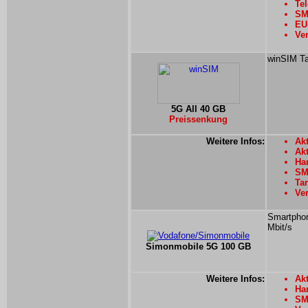
Tel
SMS
EU
Ver
winSIM Ta
5G All 40 GB
Preissenkung
Weitere Infos:
Akt
Ak
Han
SMS
Tar
Ver
Smartphon
Mbit/s
Simonmobile 5G 100 GB
Weitere Infos:
Ak
Han
SM