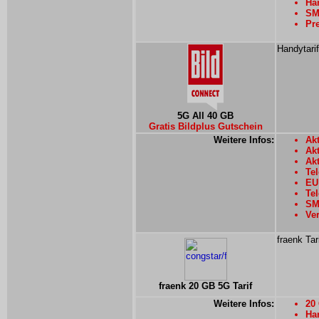
Han
SMS
Pre
Handytarif
5G All 40 GB
Gratis Bildplus Gutschein
Weitere Infos:
Akt
Ak
Ak
Tel
EU
Tel
SM
Ver
fraenk Tar
fraenk 20 GB 5G Tarif
Weitere Infos:
20
Han