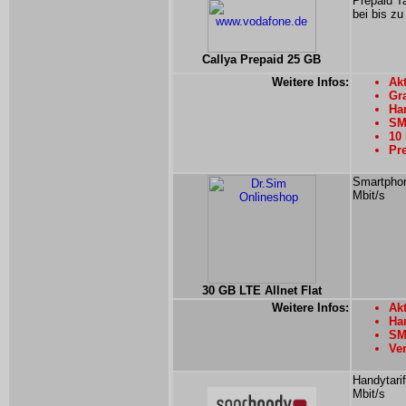
Prepaid T
bei bis zu
Callya Prepaid 25 GB
Weitere Infos:
Akt
Gra
Han
SMS
10
Pre
Smartphon
Mbit/s
30 GB LTE Allnet Flat
Weitere Infos:
Akt
Han
SMS
Ver
Handytarif
Mbit/s