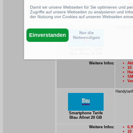
Han
Damit wir unsere Webseiten für Sie optimieren und p
SM
Zugriffe auf unsere Webseiten zu analysieren und Inf
Ak
der Nutzung von Cookies auf unseren Webseiten einv
Ver
Handytarif
Nur die
Einverstanden
Notwendigen
Smartphone Tarife
Blau Allnet 20 GB
Weitere Infos:
Akt
10
Han
SMS
Ver
Handytarif
Smartphone Tarife
Blau Allnet 20 GB
Weitere Infos:
6,
10