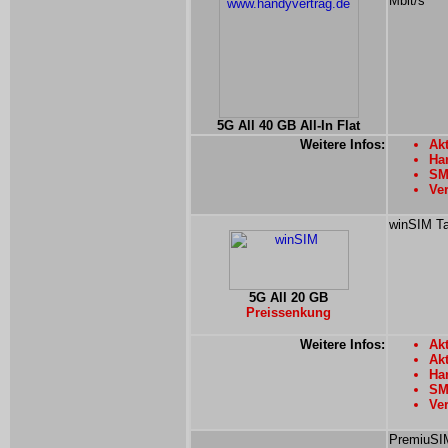
Mbit/s
5G All 40 GB All-In Flat
Weitere Infos:
Akt
Han
SM
Ver
winSIM Ta
5G All 20 GB
Preissenkung
Weitere Infos:
Akt
Ak
Han
SMS
Ver
PremiuSIM