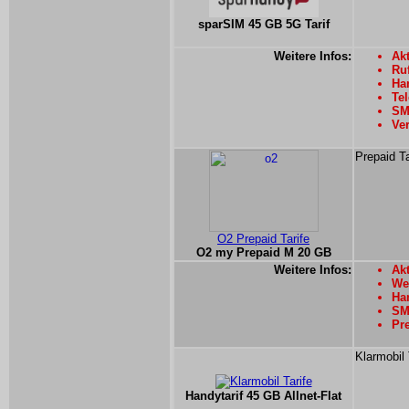
sparSIM 45 GB 5G Tarif
Weitere Infos:
Akt
Ru
Han
Tel
SMS
Ver
Prepaid Ta
O2 Prepaid Tarife
O2 my Prepaid M 20 GB
Weitere Infos:
Akt
Wei
Han
SMS
Pre
Klarmobil 
Handytarif 45 GB Allnet-Flat