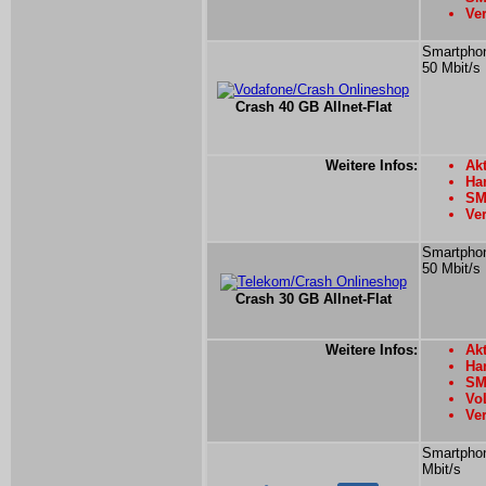
Ver
Smartphon
50 Mbit/s
Crash 40 GB Allnet-Flat
Weitere Infos:
Akt
Han
SM
Ver
Smartphon
50 Mbit/s
Crash 30 GB Allnet-Flat
Weitere Infos:
Akt
Ha
SM
Vo
Ver
Smartphon
Mbit/s