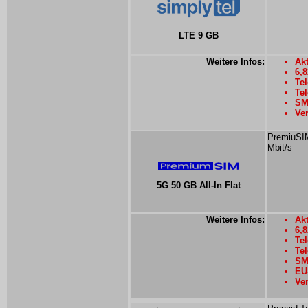
LTE 9 GB
Weitere Infos:
Akt
6,
Tel
Tel
SM
Ver
PremiuSIM
Mbit/s
5G 50 GB All-In Flat
Weitere Infos:
Akt
6,
Tel
Tel
SM
EU-
Ver