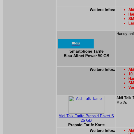
Weitere Infos:
Akt
Han
SM
La
Handytarif
Smartphone Tarife
Blau Allnet Power 50 GB
Weitere Infos:
Akt
10
Han
SMS
Ver
Aldi Talk 
Mbit/s
Aldi Talk Tarife Prepaid Paket S
25 GB
Prepaid Tarife Karte
Weitere Infos:
Ak