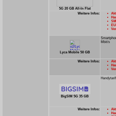
5G 20 GB All-In Flat
Weitere Infos:
Akt
Han
SM
EU-
Ver
Smartphon
Mbit/s
Lyca Mobile 50 GB
Weitere Infos:
Akt
Ha
Ver
Handytari
BigSIM 5G 35 GB
Weitere Infos:
Akt
Han