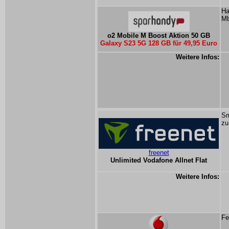
Ha
Mb
o2 Mobile M Boost Aktion 50 GB
Galaxy S23 5G 128 GB für 49,95 Euro
Weitere Infos:
Sm
zu
freenet
Unlimited Vodafone Allnet Flat
Weitere Infos:
Fe