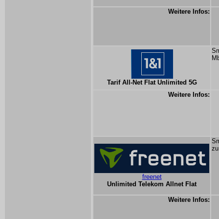
Weitere Infos:
Sm
Mb
Tarif All-Net Flat Unlimited 5G
Weitere Infos:
Sm
zu
freenet
Unlimited Telekom Allnet Flat
Weitere Infos: