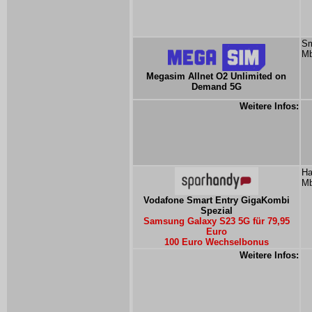
Sm
Mb
Megasim Allnet O2 Unlimited on
Demand 5G
Weitere Infos:
Ha
Mb
Vodafone Smart Entry GigaKombi
Spezial
Samsung Galaxy S23 5G für 79,95
Euro
100 Euro Wechselbonus
Weitere Infos: