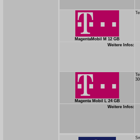
Te
MagentaMobil M 12 GB
Weitere Infos:
Te
30
Magenta Mobil L 24 GB
Weitere Infos:
Sm