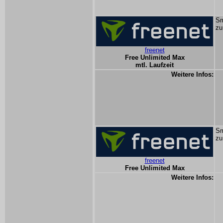
Sm
zu
freenet
Free Unlimited Max
mtl. Laufzeit
Weitere Infos:
Sm
zu
freenet
Free Unlimited Max
Weitere Infos: