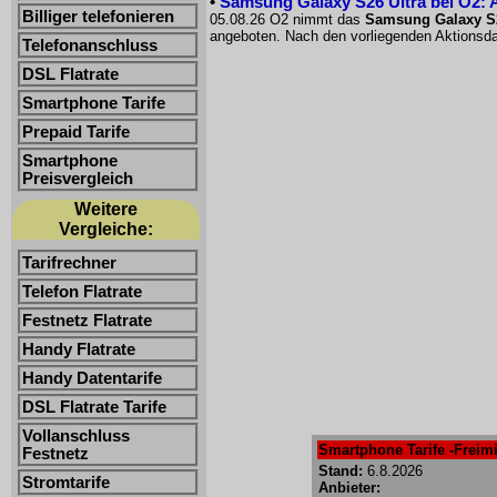
•
Samsung Galaxy S26 Ultra bei O2: 
Billiger telefonieren
05.08.26 O2 nimmt das
Samsung Galaxy S26
angeboten. Nach den vorliegenden Aktionsda
Telefonanschluss
DSL Flatrate
Smartphone Tarife
Prepaid Tarife
Smartphone
Preisvergleich
Weitere
Vergleiche:
Tarifrechner
Telefon Flatrate
Festnetz Flatrate
Handy Flatrate
Handy Datentarife
DSL Flatrate Tarife
Vollanschluss
Smartphone Tarife -Freimi
Festnetz
Stand:
6.8.2026
Stromtarife
Anbieter: