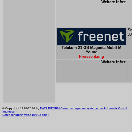
Weitere Infos:
Sm
30
Telekom 21 GB Magenta Mobil M
Young
Preissenkung
Weitere Infos:
©
Copyright
1998-2026 by
DATA INFORM-Datenmanagementsysteme der Informatik GmbH
Impressum
Datenschutzhinweise
Bei Google+