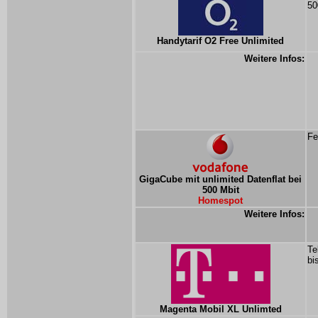
50
Handytarif O2 Free Unlimited
Weitere Infos:
Fe
GigaCube mit unlimited Datenflat bei
500 Mbit
Homespot
Weitere Infos:
Te
bi
Magenta Mobil XL Unlimted