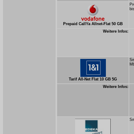
Pr
bi
Prepaid CallYa Allnet-Flat 50 GB
Weitere Infos:
Sm
Mb
Tarif All-Net Flat 10 GB 5G
Weitere Infos:
Sm