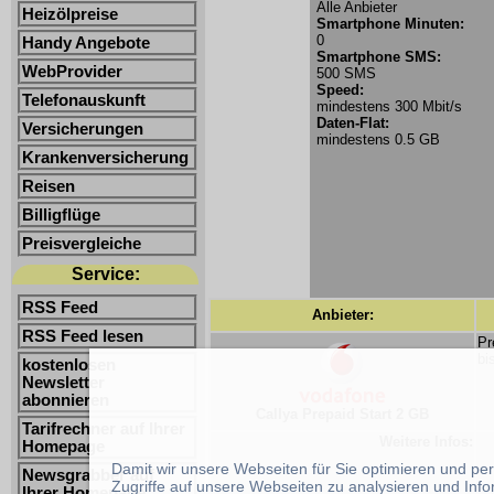
Alle Anbieter
Heizölpreise
Smartphone Minuten:
0
Handy Angebote
Smartphone SMS:
WebProvider
500 SMS
Speed:
Telefonauskunft
mindestens 300 Mbit/s
Daten-Flat:
Versicherungen
mindestens 0.5 GB
Krankenversicherung
Reisen
Billigflüge
Preisvergleiche
Service:
RSS Feed
Anbieter:
RSS Feed lesen
Pr
bi
kostenlosen
Newsletter
abonnieren
Callya Prepaid Start 2 GB
Tarifrechner auf Ihrer
Weitere Infos:
Homepage
Damit wir unsere Webseiten für Sie optimieren und p
Newsgrabber auf
Zugriffe auf unsere Webseiten zu analysieren und Inf
Ihrer Homepage