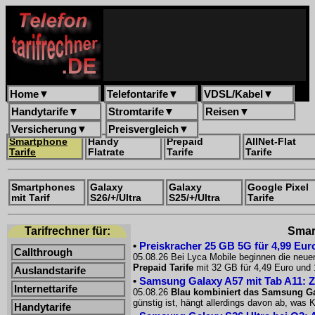
Home
▼
Telefontarife
▼
VDSL/Kabel
▼
Handytarife
▼
Stromtarife
▼
Reisen
▼
Versicherung
▼
Preisvergleich
▼
Smartphone
Handy
Prepaid
AllNet-Flat
Tarife
Flatrate
Tarife
Tarife
Smartphones
Galaxy
Galaxy
Google Pixel
mit Tarif
S26/+/Ultra
S25/+/Ultra
Tarife
Tarifrechner für:
Smart
•
Preiskracher 25 GB 5G für 4,99 Euro
Callthrough
05.08.26 Bei Lyca Mobile beginnen die neue
Prepaid Tarife
mit 32 GB für 4,49 Euro und 
Auslandstarife
•
Samsung Galaxy A57 mit Tab A11: Z
Internettarife
05.08.26
Blau kombiniert das Samsung Ga
günstig ist, hängt allerdings davon ab, was
Handytarife