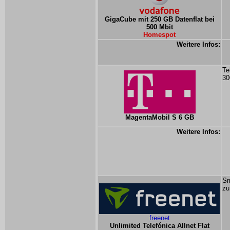
GigaCube mit 250 GB Datenflat bei
500 Mbit
Homespot
Weitere Infos:
Te
30
MagentaMobil S 6 GB
Weitere Infos:
Sm
zu
freenet
Unlimited Telefónica Allnet Flat