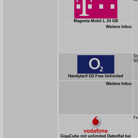
Magenta Mobil L 24 GB
Weitere Infos:
Sm
50
Handytarif O2 Free Unlimited
Weitere Infos:
Fe
GigaCube mit unlimited Datenflat bei