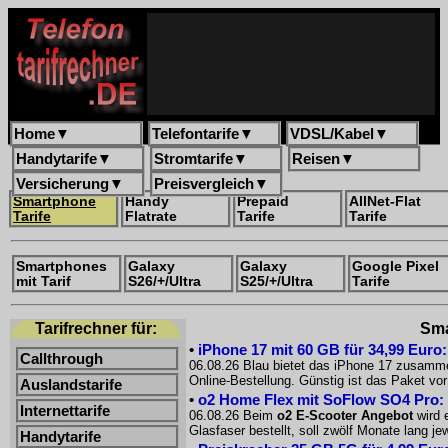
Home
▼
Telefontarife
▼
VDSL/Kabel
▼
Handytarife
▼
Stromtarife
▼
Reisen
▼
Versicherung
▼
Preisvergleich
▼
Smartphone
Handy
Prepaid
AllNet-Flat
Tarife
Flatrate
Tarife
Tarife
Smartphones
Galaxy
Galaxy
Google Pixel
mit Tarif
S26/+/Ultra
S25/+/Ultra
Tarife
Tarifrechner für:
Sma
•
iPhone 17 mit 60 GB für 34,99 Euro
Callthrough
06.08.26 Blau bietet das iPhone 17 zusammen
Online-Bestellung. Günstig ist das Paket 
Auslandstarife
•
o2 Home Flex mit SoFlow SO4 Pro: 
Internettarife
06.08.26 Beim
o2 E-Scooter Angebot
wird 
Glasfaser bestellt, soll zwölf Monate lang 
Handytarife