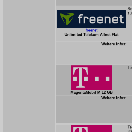
Sm
zu
freenet
Unlimited Telekom Allnet Flat
Weitere Infos:
Te
MagentaMobil M 12 GB
Weitere Infos:
Te
30