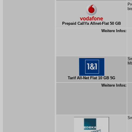
Pr
bi
Prepaid CallYa Allnet-Flat 50 GB
Weitere Infos:
Sm
Mb
Tarif All-Net Flat 10 GB 5G
Weitere Infos:
Sm