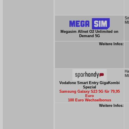
Sm
Mb
Megasim Allnet O2 Unlimited on
Demand 5G
Weitere Infos:
Ha
Mb
Vodafone Smart Entry GigaKombi
Spezial
Samsung Galaxy S23 5G für 79,95
Euro
100 Euro Wechselbonus
Weitere Infos: