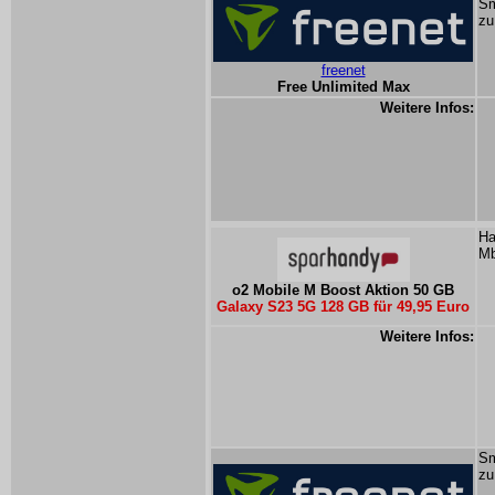
Sm
zu
freenet
Free Unlimited Max
Weitere Infos:
Ha
Mb
o2 Mobile M Boost Aktion 50 GB
Galaxy S23 5G 128 GB für 49,95 Euro
Weitere Infos:
Sm
zu