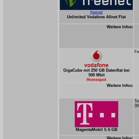
freenet
Unlimited Vodafone Allnet Flat
Weitere Infos:
Fe
GigaCube mit 250 GB Datenflat bei
500 Mbit
Homespot
Weitere Infos:
Te
30
MagentaMobil S 6 GB
Weitere Infos: