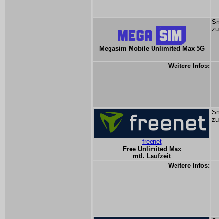
Sm
zu
Megasim Mobile Unlimited Max 5G
Weitere Infos:
Sm
zu
freenet
Free Unlimited Max
mtl. Laufzeit
Weitere Infos: