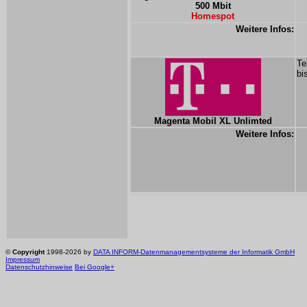
500 Mbit
Homespot
Weitere Infos:
Te
bi
Magenta Mobil XL Unlimted
Weitere Infos:
©
Copyright
1998-2026 by
DATA INFORM-Datenmanagementsysteme der Informatik GmbH
Impressum
Datenschutzhinweise
Bei Google+