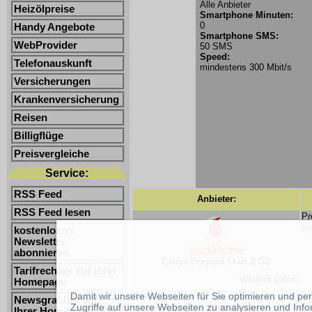
Alle Anbieter
Heizölpreise
Smartphone Minuten:
0
Handy Angebote
Smartphone SMS:
WebProvider
50 SMS
Speed:
Telefonauskunft
mindestens 300 Mbit/s
Versicherungen
Krankenversicherung
Reisen
Billigflüge
Preisvergleiche
Service:
RSS Feed
Anbieter:
RSS Feed lesen
Pr
bi
kostenlosen
Newsletter
abonnieren
Callya Prepaid Start 2 GB
Tarifrechner auf Ihrer
Weitere Infos:
Homepage
Damit wir unsere Webseiten für Sie optimieren und p
Newsgrabber auf
Zugriffe auf unsere Webseiten zu analysieren und Inf
Ihrer Homepage