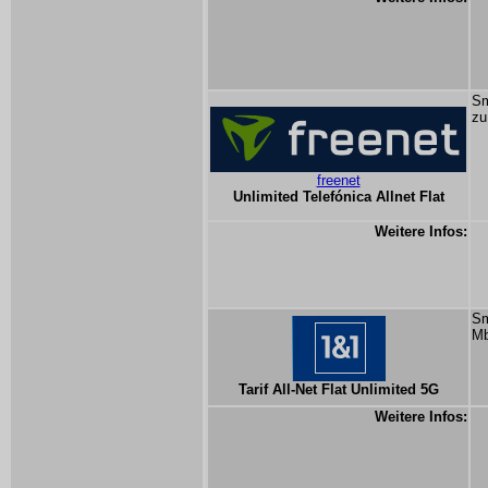
Sm
zu
freenet
Unlimited Telefónica Allnet Flat
Weitere Infos:
Sm
Mb
Tarif All-Net Flat Unlimited 5G
Weitere Infos: