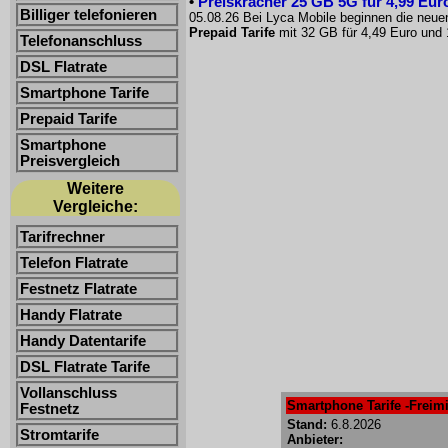
•
Preiskracher 25 GB 5G für 4,99 Euro
Billiger telefonieren
05.08.26 Bei Lyca Mobile beginnen die neue
Prepaid Tarife
mit 32 GB für 4,49 Euro und 
Telefonanschluss
DSL Flatrate
Smartphone Tarife
Prepaid Tarife
Smartphone
Preisvergleich
Weitere
Vergleiche:
Tarifrechner
Telefon Flatrate
Festnetz Flatrate
Handy Flatrate
Handy Datentarife
DSL Flatrate Tarife
Vollanschluss
Smartphone Tarife -Freimi
Festnetz
Stand:
6.8.2026
Stromtarife
Anbieter: