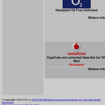
Handytarif O2 Free Unlimited
Weitere Inf
GigaCube mit unlimited Datenflat bei 50
Mbit
Homespot
Weitere Inf
©
Copyright
1998-2026 by
DATA INFORM-Datenmanagementsysteme der Informatik GmbH
Impressum
Datenschutzhinweise
Bei Google+