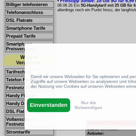
•
Preistipp Simde: 25 GB 5G für 6,99
Billiger telefonieren
08.08.26 Ein
5G-Handytarif mit 25 GB für 
allerdings noch ein Punkt hinzu, der langfri
Telefonanschluss
DSL Flatrate
Smartphone Tarife
Prepaid Tarife
Smartphone
Preisvergleich
Weitere
Vergleiche:
Tarifrechner
Damit wir unsere Webseiten für Sie optimieren und p
Telefon Flatrate
Zugriffe auf unsere Webseiten zu analysieren und Inf
der Nutzung von Cookies auf unseren Webseiten einv
Festnetz Flatrate
Handy Flatrate
Nur die
Handy Datentarife
Einverstanden
Notwendigen
DSL Flatrate Tarife
Vollanschluss
Smartphone Tarife -Freimi
Festnetz
Stand:
10.8.2026
Stromtarife
Anbieter: