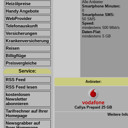
Alle Anbieter
Heizölpreise
Smartphone Minuten:
0
Handy Angebote
Smartphone SMS:
WebProvider
50 SMS
Speed:
Telefonauskunft
mindestens 500 Mbit/s
Daten-Flat:
Versicherungen
mindestens 5 GB
Krankenversicherung
Reisen
Billigflüge
Preisvergleiche
Service:
RSS Feed
Anbieter:
RSS Feed lesen
kostenlosen
Newsletter
abonnieren
Callya Prepaid 25 GB
Tarifrechner auf Ihrer
Weitere Inf
Homepage
Newsgrabber auf
Ihrer Homepage