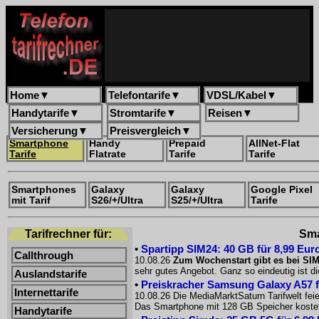
Home
▼
Telefontarife
▼
VDSL/Kabel
▼
Handytarife
▼
Stromtarife
▼
Reisen
▼
Versicherung
▼
Preisvergleich
▼
Smartphone
Handy
Prepaid
AllNet-Flat
Tarife
Flatrate
Tarife
Tarife
Smartphones
Galaxy
Galaxy
Google Pixel
mit Tarif
S26/+/Ultra
S25/+/Ultra
Tarife
Tarifrechner für:
Sma
•
Spartipp SIM24: 40 GB für 8,99 Eur
Callthrough
10.08.26
Zum Wochenstart gibt es bei SIM2
sehr gutes Angebot. Ganz so eindeutig ist d
Auslandstarife
•
Preiskracher Samsung Galaxy A57 fü
Internettarife
10.08.26 Die MediaMarktSaturn Tarifwelt fei
Das Smartphone mit 128 GB Speicher kostet
Handytarife