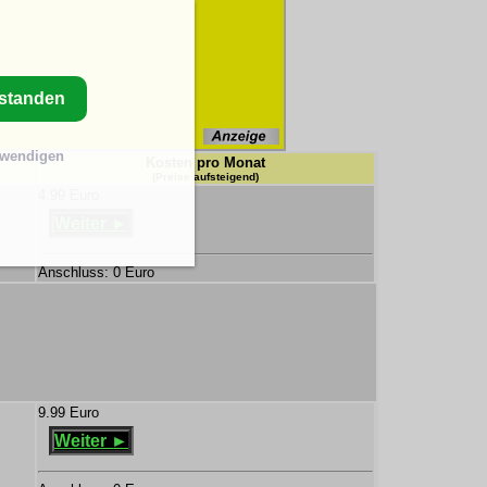
rstanden
twendigen
Kosten pro Monat
(Preise aufsteigend)
4.99 Euro
Weiter ►
Anschluss: 0 Euro
9.99 Euro
Weiter ►