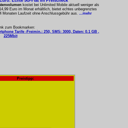
 Euro: Echte 5G-Flat im Preischeck
atenvolumen
kostet bei Unlimited Mobile aktuell weniger als
 14,99 Euro im Monat erhältlich, bietet echtes unbegrenztes
24 Monaten Laufzeit ohne Anschlussgebühr aus.
...mehr
ink zum Bookmarken:
tphone Tarife -Freimin.: 250, SMS: 3000, Daten: 0.1 GB ,
225Mbit
Preistipp: