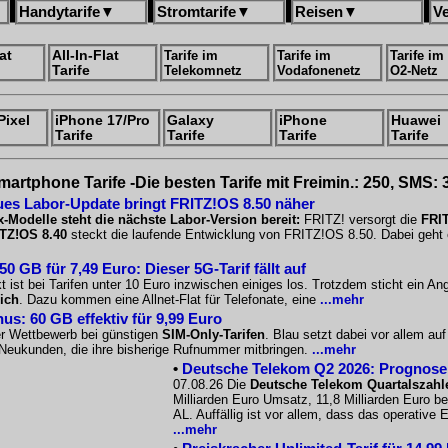
Handytarife
▼
Stromtarife
▼
Reisen
▼
V
at
All-In-Flat
Tarife im
Tarife im
Tarife im
Tarife
Telekomnetz
Vodafonenetz
O2-Netz
Pixel
iPhone 17/Pro
Galaxy
iPhone
Huawei
Tarife
Tarife
Tarife
Tarife
martphone Tarife -Die besten Tarife mit Freimin.: 250, SMS: 
es Labor-Update bringt FRITZ!OS 8.50 näher
x-Modelle steht die nächste Labor-Version bereit:
FRITZ! versorgt die
FRIT
TZ!OS 8.40
steckt die laufende Entwicklung von FRITZ!OS 8.50. Dabei geht e
 GB für 7,49 Euro: Dieser 5G-Tarif fällt auf
 ist bei Tarifen unter 10 Euro inzwischen einiges los. Trotzdem sticht ein A
ich
. Dazu kommen eine Allnet-Flat für Telefonate, eine
...mehr
us: 60 GB effektiv für 9,99 Euro
er Wettbewerb bei günstigen
SIM-Only-Tarifen
. Blau setzt dabei vor allem a
r Neukunden, die ihre bisherige Rufnummer mitbringen.
...mehr
•
Deutsche Telekom Q2 2026: Prognose s
07.08.26 Die
Deutsche Telekom Quartalszahl
Milliarden Euro Umsatz, 11,8 Milliarden Euro b
AL. Auffällig ist vor allem, dass das operative
...mehr