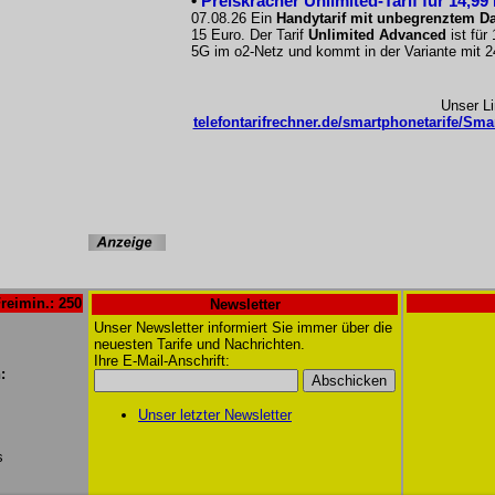
•
Preiskracher Unlimited-Tarif für 14,99
07.08.26 Ein
Handytarif mit unbegrenztem D
15 Euro. Der Tarif
Unlimited Advanced
ist für
5G im o2-Netz und kommt in der Variante mit 
Unser L
telefontarifrechner.de/smartphonetarife/Smar
reimin.: 250
Newsletter
Unser Newsletter informiert Sie immer über die
neuesten Tarife und Nachrichten.
Ihre E-Mail-Anschrift:
:
Unser letzter Newsletter
s