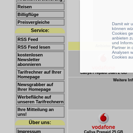
Reisen
Billigflüge
Preisvergleiche
Damit wir 
können wü
Service:
Cookies ge
anbieten z
RSS Feed
und Inform
Anbieter:
RSS Feed lesen
Partner in
Analysen w
kostenlosen
Cookies au
Newsletter
abonnieren
Tarifrechner auf Ihrer
Callya Prepaid Start 2 GB
Homepage
Weitere Inf
Newsgrabber auf
Ihrer Homepage
Werbefläche auf
unseren Tarifrechnern
Ihre Mitteilung an
uns!
Über uns:
Impressum
Callya Prepaid 25 GB