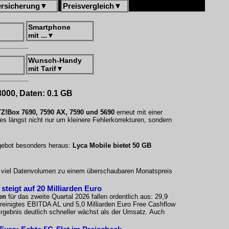
ersicherung
▼
Preisvergleich
▼
Smartphone
mit ...
▼
Wunsch-Handy
mit Tarif
▼
3000, Daten: 0.1 GB
Z!Box 7690, 7590 AX, 7590 und 5690
erneut mit einer
s längst nicht nur um kleinere Fehlerkorrekturen, sondern
ngebot besonders heraus:
Lyca Mobile bietet 50 GB
uf viel Datenvolumen zu einem überschaubaren Monatspreis
teigt auf 20 Milliarden Euro
en
für das zweite Quartal 2026 fallen ordentlich aus: 29,9
ereinigtes EBITDA AL und 5,0 Milliarden Euro Free Cashflow
 Ergebnis deutlich schneller wächst als der Umsatz. Auch