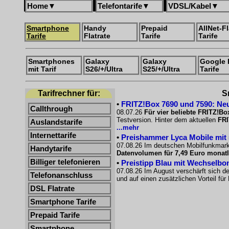
Home
▼
Telefontarife
▼
VDSL/Kabel
▼
Smartphone
Handy
Prepaid
AllNet-Fl
Tarife
Flatrate
Tarife
Tarife
Smartphones
Galaxy
Galaxy
Google 
mit Tarif
S26/+/Ultra
S25/+/Ultra
Tarife
Tarifrechner für:
S
•
FRITZ!Box 7690 und 7590: Neu
Callthrough
08.07.26
Für vier beliebte FRITZ!Bo
Testversion. Hinter dem aktuellen
FRI
Auslandstarife
...mehr
Internettarife
•
Preishammer Lyca Mobile mit 50
07.08.26 Im deutschen Mobilfunkmarkt
Handytarife
Datenvolumen für 7,49 Euro monatl
Billiger telefonieren
•
Preistipp Blau mit Wechselbon
07.08.26 Im August verschärft sich d
Telefonanschluss
und auf einen zusätzlichen Vorteil fü
DSL Flatrate
Smartphone Tarife
Prepaid Tarife
Smartphone