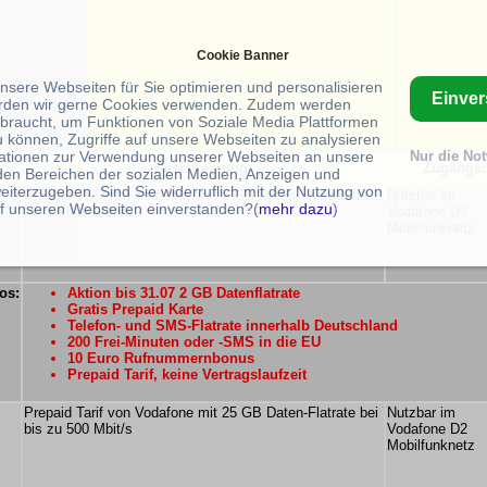
Cookie Banner
unsere Webseiten für Sie optimieren und personalisieren
Einve
rden wir gerne Cookies verwenden. Zudem werden
braucht, um Funktionen von Soziale Media Plattformen
u können, Zugriffe auf unsere Webseiten zu analysieren
ationen zur Verwendung unserer Webseiten an unsere
Nur die No
Beschreibung:
Zugänge:
 den Bereichen der sozialen Medien, Anzeigen und
eiterzugeben. Sind Sie widerruflich mit der Nutzung von
Prepaid Tarif von Vodafone mit 2 GB Daten-Flatrate bei
Nutzbar im
f unseren Webseiten einverstanden?(
mehr dazu
)
bis zu 500 Mbit/s
Vodafone D2
Mobilfunknetz
os:
Aktion bis 31.07 2 GB Datenflatrate
Gratis Prepaid Karte
Telefon- und SMS-Flatrate innerhalb Deutschland
200 Frei-Minuten oder -SMS in die EU
10 Euro Rufnummernbonus
Prepaid Tarif, keine Vertragslaufzeit
Prepaid Tarif von Vodafone mit 25 GB Daten-Flatrate bei
Nutzbar im
bis zu 500 Mbit/s
Vodafone D2
Mobilfunknetz