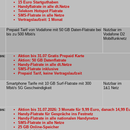
15 Euro Startguthaben
Handyflatrate in alle dt.Netze
Telekom Hotspot Flatrate
SMS-Flatrate in alle Netze
Vertragslaufzeit: 1 Monat
Prepaid Tarif von Vodafone mit 50 GB Daten-Flatrate bei
Nutzbar im
bis zu 500 Mbit/s
Vodafone D2
Mobilfunknetz
os:
Aktion bis 31.07 Gratis Prepaid Karte
Aktion: 50 GB Datenflatrate
Handy-Flatrate in alle dt.Netze
SMS-Flatrate inklusive
Prepaid Tarif, keine Vertragslaufzeit
Smartphone Tarife mit 10 GB Surf-Flatrate mit 300
Nutzbar im
Mbit/s 5G Geschwindigkeit
1&1 Netz
os:
Aktion bis 31.07.2026: 3 Monate für 9,99 Euro, danach 14,99 E
Handy-Flatrate für Gespräche ins Festnetz
Handy-Flatrate in alle nationalen Handynetze
SMS-Flatrate in alle Netze
25 GB Online-Speicher