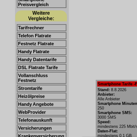
Preisvergleich
Weitere
Vergleiche:
Tarifrechner
Telefon Flatrate
Festnetz Flatrate
Handy Flatrate
Handy Datentarife
DSL Flatrate Tarife
Vollanschluss
Festnetz
Smartphone Tarife -F
Stromtarife
Stand:
8.8.2026
Anbieter:
Heizölpreise
Alle Anbieter
Smartphone Minuten
Handy Angebote
250
WebProvider
Smartphone SMS:
3000 SMS
Telefonauskunft
Speed:
mindestens 225 Mbit/
Versicherungen
Daten-Flat:
mindestens 0.1 GB
Krankenversicherung