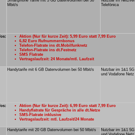
Smartphone Tarife mit 5 GB Datenvolumen bei 50
Nutzbar im Netzve
Mbit/s
Telefónica
fos:
Aktion (Nur für kurze Zeit): 5,99 Euro statt 7,99 Euro
6,82 Euro Rufnummernbonus
Telefon-Flatrate ins dt.Mobilfunknetz
Telefon-Flatrate ins dt.Festnetz
SMS Flatrate
Vertragslaufzeit: 24 Monate/mtl. Laufzeit
Handytarife mit 6 GB Datenvolumen bei 50 Mbit/s
Nutzbar im 1&1 5G
und Vodafone Netz
fos:
Aktion (Nur für kurze Zeit): 6,99 Euro statt 7,99 Euro
Handyflatrate für Gespräche in alle dt.Netze
SMS-Flatrate inklusive
Vertragslaufzeit: mtl. Laufzeit/24 Monate
Handytarife mit 20 GB Datenvolumen bei 50 Mbit/s
Nutzbar im 1&1 5G
und Vodafone Netz