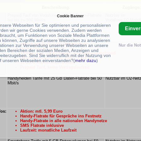
Beschreibung:
Zugänge:
Prepaid Tarif von Vodafone mit 2 GB Daten-Flatrate
Nutzbar im
Cookie Banner
bei bis zu 500 Mbit/s
Vodafone D2 Mobil
unsere Webseiten für Sie optimieren und personalisieren
Einve
rden wir gerne Cookies verwenden. Zudem werden
braucht, um Funktionen von Soziale Media Plattformen
u können, Zugriffe auf unsere Webseiten zu analysieren
fos:
Aktion bis 31.07 2 GB Datenflatrate
ationen zur Verwendung unserer Webseiten an unsere
Nur die No
Gratis Prepaid Karte
 den Bereichen der sozialen Medien, Anzeigen und
Telefon- und SMS-Flatrate innerhalb Deutschland
eiterzugeben. Sind Sie widerruflich mit der Nutzung von
200 Frei-Minuten oder -SMS in die EU
f unseren Webseiten einverstanden?(
mehr dazu
)
10 Euro Rufnummernbonus
Prepaid Tarif, keine Vertragslaufzeit
Handyhelden Tarife mit 25 GB Daten-Flatrate bei 50
Nutzbar im O2-Net
Mbit/s
fos:
Aktion: mtl. 5,99 Euro
Handy-Flatrate für Gespräche ins Festnetz
Handy-Flatrate in alle nationalen Handynetze
SMS Flatrate inklusive
Laufzeit: monatliche Laufzeit