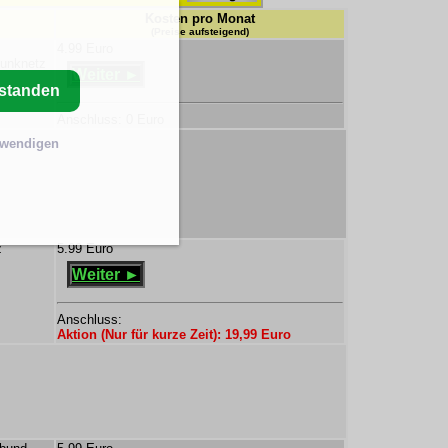
Kosten pro Monat
(Preise aufsteigend)
4.99 Euro
funknetz
Weiter ►
rstanden
Anschluss: 0 Euro
twendigen
z
5.99 Euro
Weiter ►
Anschluss:
Aktion (Nur für kurze Zeit): 19,99 Euro