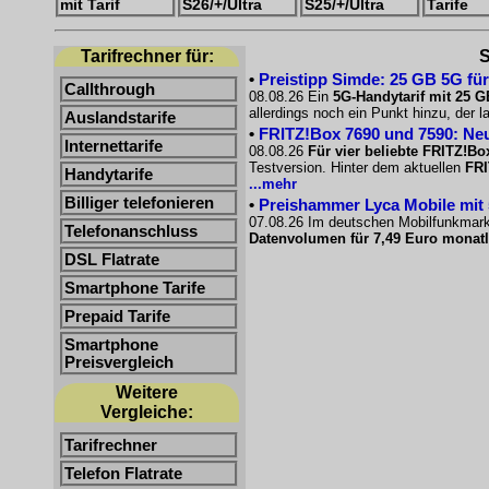
mit Tarif
S26/+/Ultra
S25/+/Ultra
Tarife
Tarifrechner für:
S
•
Preistipp Simde: 25 GB 5G für
Callthrough
08.08.26 Ein
5G-Handytarif mit 25 G
allerdings noch ein Punkt hinzu, der l
Auslandstarife
•
FRITZ!Box 7690 und 7590: Neu
Internettarife
08.08.26
Für vier beliebte FRITZ!Bo
Testversion. Hinter dem aktuellen
FRI
Handytarife
...mehr
Billiger telefonieren
•
Preishammer Lyca Mobile mit 50
07.08.26 Im deutschen Mobilfunkmarkt
Telefonanschluss
Datenvolumen für 7,49 Euro monatl
DSL Flatrate
Smartphone Tarife
Prepaid Tarife
Smartphone
Preisvergleich
Weitere
Vergleiche:
Tarifrechner
Telefon Flatrate