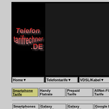
Home
▼
Telefontarife
▼
VDSL/Kabel
▼
Smartphone
Handy
Prepaid
AllNet-Fl
Tarife
Flatrate
Tarife
Tarife
Smartphones
Galaxy
Galaxy
Google 