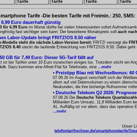
Tarife
Tarife
Tarife
Tarife
martphone Tarife -Die besten Tarife mit Freimin.: 250, SMS:
 6,99 Euro dauerhaft günstig
B für 6,99 Euro
im Monat dürfte bei vielen Interessenten sofort Aufmerksamk
angfristig fast wichtiger sein kann: Der beworbene Monatspreis soll
auch nach
es Labor-Update bringt FRITZ!OS 8.50 näher
x-Modelle steht die nächste Labor-Version bereit:
FRITZ! versorgt die
FRIT
TZ!OS 8.40
steckt die laufende Entwicklung von FRITZ!OS 8.50. Dabei geht e
 GB für 7,49 Euro: Dieser 5G-Tarif fällt auf
 ist bei Tarifen unter 10 Euro inzwischen einiges los. Trotzdem sticht ein A
ich
. Dazu kommen eine Allnet-Flat für Telefonate, eine
...mehr
•
Preistipp Blau mit Wechselbonus: 60 G
07.08.26 Im August verschärft sich der Wettbe
allem auf viel Datenvolumen zu einem überscha
Neukunden, die ihre bisherige Rufnummer mitb
•
Deutsche Telekom Q2 2026: Prognose s
07.08.26 Die
Deutsche Telekom Quartalszahl
Milliarden Euro Umsatz, 11,8 Milliarden Euro b
AL. Auffällig ist vor allem, dass das operative
...mehr
Unser L
telefontarifrechner.de/smartphonetarife/Sma