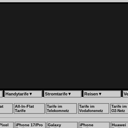
Handytarife
▼
Stromtarife
▼
Reisen
▼
V
at
All-In-Flat
Tarife im
Tarife im
Tarife im
Tarife
Telekomnetz
Vodafonenetz
O2-Netz
Pixel
iPhone 17/Pro
Galaxy
iPhone
Huawei