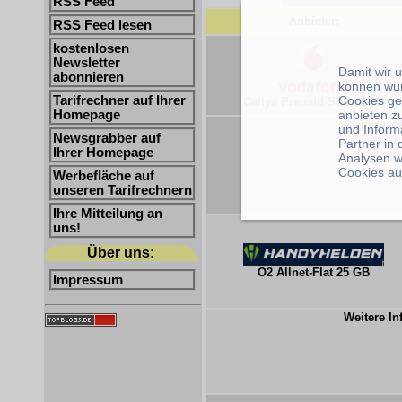
RSS Feed
Anbieter:
RSS Feed lesen
kostenlosen
Newsletter
Damit wir 
abonnieren
können wü
Cookies ge
Tarifrechner auf Ihrer
Callya Prepaid Start 2 GB
anbieten z
Homepage
Weitere In
und Inform
Newsgrabber auf
Partner in
Ihrer Homepage
Analysen w
Cookies au
Werbefläche auf
unseren Tarifrechnern
Ihre Mitteilung an
uns!
Über uns:
O2 Allnet-Flat 25 GB
Impressum
Weitere In