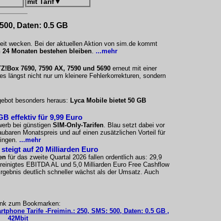
mit Tarif
▼
 500, Daten: 0.5 GB
eit wecken. Bei der aktuellen Aktion von sim.de kommt
 24 Monaten bestehen bleiben
.
...mehr
Z!Box 7690, 7590 AX, 7590 und 5690
erneut mit einer
s längst nicht nur um kleinere Fehlerkorrekturen, sondern
ngebot besonders heraus:
Lyca Mobile bietet 50 GB
B effektiv für 9,99 Euro
werb bei günstigen
SIM-Only-Tarifen
. Blau setzt dabei vor
ubaren Monatspreis und auf einen zusätzlichen Vorteil für
ringen.
...mehr
teigt auf 20 Milliarden Euro
en
für das zweite Quartal 2026 fallen ordentlich aus: 29,9
ereinigtes EBITDA AL und 5,0 Milliarden Euro Free Cashflow
 Ergebnis deutlich schneller wächst als der Umsatz. Auch
ink zum Bookmarken:
rtphone Tarife -Freimin.: 250, SMS: 500, Daten: 0.5 GB ,
42Mbit