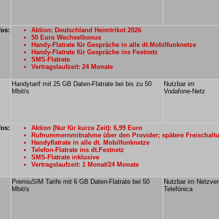
fos:
Aktion: Deutschland Heimtrikot 2026
50 Euro Wechselbonus
Handy-Flatrate für Gespräche in alle dt.Mobilfunknetze
Handy-Flatrate für Gespräche ins Festnetz
SMS-Flatrate
Vertragslaufzeit: 24 Monate
Handytarif mit 25 GB Daten-Flatrate bei bis zu 50
Nutzbar im
Mbit/s
Vodafone-Netz
fos:
Aktion (Nur für kurze Zeit): 6,99 Euro
Rufnummernmitnahme über den Provider; spätere Freischalt
Handyflatrate in alle dt. Mobilfunknetze
Telefon-Flatrate ins dt.Festnetz
SMS-Flatrate inklusive
Vertragslaufzeit: 1 Monat/24 Monate
PremiuSIM Tarife mit 6 GB Daten-Flatrate bei 50
Nutzbar im Netzve
Mbit/s
Telefónica