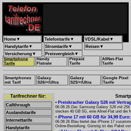
Home
▼
Telefontarife
▼
VDSL/Kabel
▼
Handytarife
▼
Stromtarife
▼
Reisen
▼
Versicherung
▼
Preisvergleich
▼
Smartphone
Handy
Prepaid
AllNet-Flat
Tarife
Flatrate
Tarife
Tarife
Smartphones
Galaxy
Galaxy
Google Pixel
mit Tarif
S26/+/Ultra
S25/+/Ultra
Tarife
Tarifrechner für:
Smartph
•
Preiskracher Galaxy S26 mit Vertrag
Callthrough
06.08.26
Das Samsung Galaxy S26 mit 256
stecken 40 GB 5G, eine Allnet-Flat und die
Auslandstarife
•
iPhone 17 mit 60 GB für 34,99 Euro
Internettarife
06.08.26 Blau bietet das iPhone 17 zusammen
Online-Bestellung. Günstig ist das Paket 
Handytarife