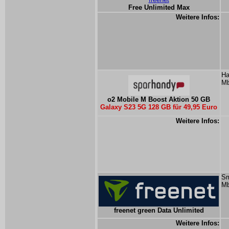
Free Unlimited Max
Weitere Infos:
Ha
Mb
o2 Mobile M Boost Aktion 50 GB
Galaxy S23 5G 128 GB für 49,95 Euro
Weitere Infos:
Sm
Mb
freenet green Data Unlimited
Weitere Infos: