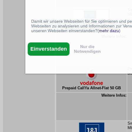
Sm
Mb
Damit wir unsere Webseiten für Sie optimieren und p
Webseiten zu analysieren und Informationen zur Verw
Edeka Smart Kombi L 50 GB
unseren Webseiten einverstanden?(
mehr dazu
)
Weitere Infos:
Nur die
Einverstanden
Notwendigen
Pr
bi
Prepaid CallYa Allnet-Flat 50 GB
Weitere Infos:
Sm
Mb