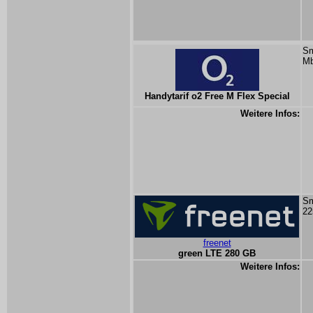
Sm
Mb
Handytarif o2 Free M Flex Special
Weitere Infos:
Sm
22
freenet
green LTE 280 GB
Weitere Infos: