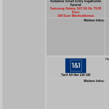
Vodafone Smart Entry GigaKombi
Spezial
Samsung Galaxy S23 5G für 79,95
Euro
100 Euro Wechselbonus
Weitere Infos:
Ha
Tarif All-Net 120 GB
Weitere Infos: