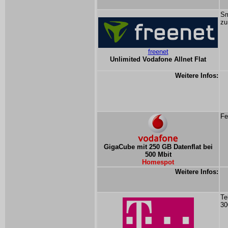
Sm
zu
freenet
Unlimited Vodafone Allnet Flat
Weitere Infos:
Fe
GigaCube mit 250 GB Datenflat bei
500 Mbit
Homespot
Weitere Infos:
Te
30