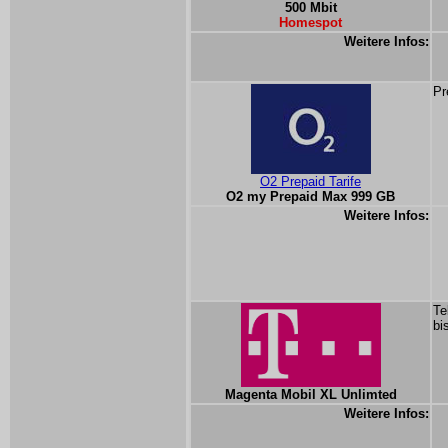
500 Mbit
Homespot
Weitere Infos:
Pr
O2 Prepaid Tarife
O2 my Prepaid Max 999 GB
Weitere Infos:
Te
bi
Magenta Mobil XL Unlimted
Weitere Infos: