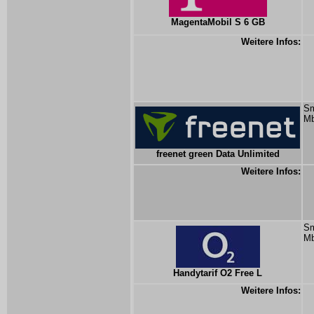
MagentaMobil S 6 GB
Weitere Infos:
Sm
Mb
freenet green Data Unlimited
Weitere Infos:
Sm
Mb
Handytarif O2 Free L
Weitere Infos: