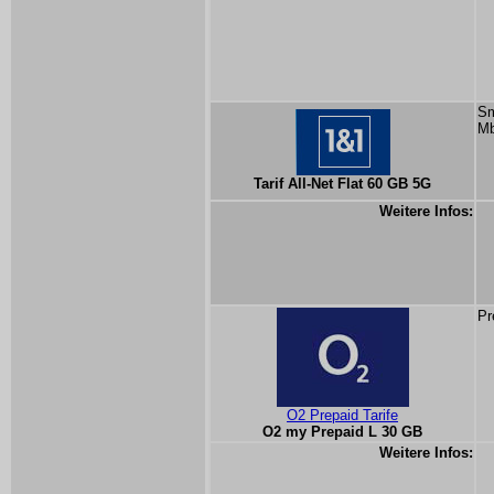
Sm
Mb
Tarif All-Net Flat 60 GB 5G
Weitere Infos:
Pr
O2 Prepaid Tarife
O2 my Prepaid L 30 GB
Weitere Infos: