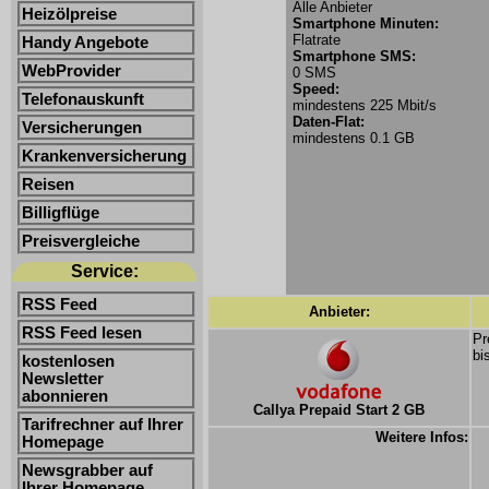
Alle Anbieter
Heizölpreise
Smartphone Minuten:
Flatrate
Handy Angebote
Smartphone SMS:
WebProvider
0 SMS
Speed:
Telefonauskunft
mindestens 225 Mbit/s
Daten-Flat:
Versicherungen
mindestens 0.1 GB
Krankenversicherung
Reisen
Billigflüge
Preisvergleiche
Service:
RSS Feed
Anbieter:
RSS Feed lesen
Pr
bi
kostenlosen
Newsletter
abonnieren
Callya Prepaid Start 2 GB
Tarifrechner auf Ihrer
Weitere Infos:
Homepage
Newsgrabber auf
Ihrer Homepage