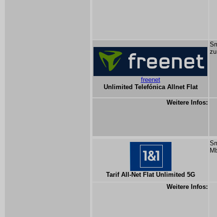
Sm
zu
freenet
Unlimited Telefónica Allnet Flat
Weitere Infos:
Sm
Mb
Tarif All-Net Flat Unlimited 5G
Weitere Infos: