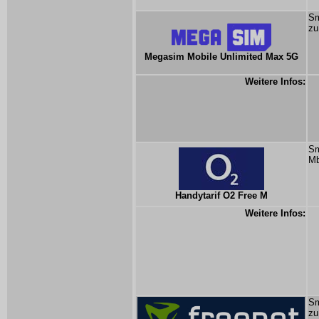
Sm
zu
Megasim Mobile Unlimited Max 5G
Weitere Infos:
Sm
Mb
Handytarif O2 Free M
Weitere Infos:
Sm
zu