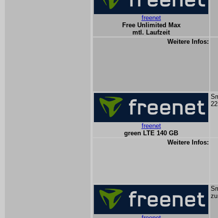
freenet
Free Unlimited Max
mtl. Laufzeit
Weitere Infos:
Sm
22
freenet
green LTE 140 GB
Weitere Infos:
Sm
zu
freenet