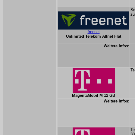
Sm
zu
freenet
Unlimited Telekom Allnet Flat
Weitere Infos:
Te
MagentaMobil M 12 GB
Weitere Infos:
Te
30