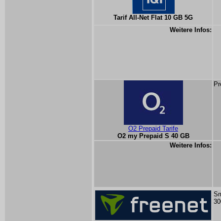
Tarif All-Net Flat 10 GB 5G
Weitere Infos:
Pr
O2 Prepaid Tarife
O2 my Prepaid S 40 GB
Weitere Infos:
Sm
30