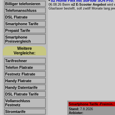
•
o2 Home Flex mit SoFlow SO4 Pro: 
Billiger telefonieren
06.08.26 Beim
o2 E-Scooter Angebot
wird 
Glasfaser bestellt, soll zwölf Monate lang 
Telefonanschluss
DSL Flatrate
Smartphone Tarife
Prepaid Tarife
Smartphone
Preisvergleich
Weitere
Vergleiche:
Tarifrechner
Telefon Flatrate
Festnetz Flatrate
Handy Flatrate
Handy Datentarife
DSL Flatrate Tarife
Vollanschluss
Smartphone Tarife -Freimin.: 
Festnetz
Stand:
7.8.2026
Stromtarife
Anbieter: