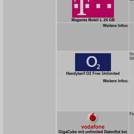
Magenta Mobil L 24 GB
Weitere Infos:
Sm
50
Handytarif O2 Free Unlimited
Weitere Infos:
Fe
GigaCube mit unlimited Datenflat bei