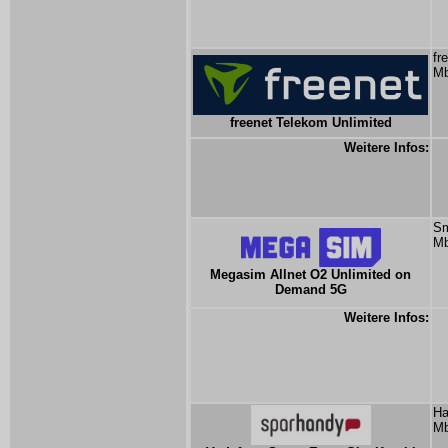
fr
Mb
freenet Telekom Unlimited
Weitere Infos:
Sm
Mb
Megasim Allnet O2 Unlimited on
Demand 5G
Weitere Infos:
Ha
Mb