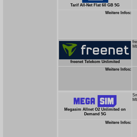
Tarif All-Net Flat 60 GB 5G
Weitere Infos:
fr
Mb
freenet Telekom Unlimited
Weitere Infos:
Sm
Mb
Megasim Allnet O2 Unlimited on
Demand 5G
Weitere Infos: