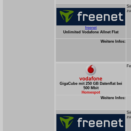
Sm
zu
freenet
Unlimited Vodafone Allnet Flat
Weitere Infos:
Fe
GigaCube mit 250 GB Datenflat bei
500 Mbit
Homespot
Weitere Infos:
Sm
zu