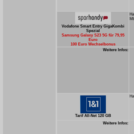
Ha
Mb
Vodafone Smart Entry GigaKombi
Spezial
Samsung Galaxy S23 5G für 79,95
Euro
100 Euro Wechselbonus
Weitere Infos:
Ha
Tarif All-Net 120 GB
Weitere Infos: