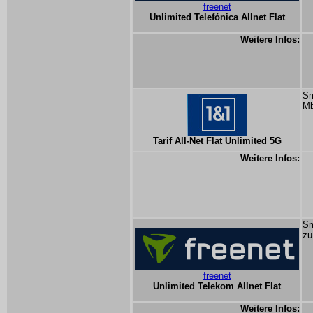
freenet
Unlimited Telefónica Allnet Flat
Weitere Infos:
Sm
Mb
Tarif All-Net Flat Unlimited 5G
Weitere Infos:
Sm
zu
freenet
Unlimited Telekom Allnet Flat
Weitere Infos: