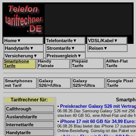
Home
▼
Telefontarife
▼
VDSL/Kabel
▼
Handytarife
▼
Stromtarife
▼
Reisen
▼
Versicherung
▼
Preisvergleich
▼
Smartphone
Handy
Prepaid
AllNet-Flat
Tarife
Flatrate
Tarife
Tarife
Smartphones
Galaxy
Galaxy
Google Pixel
mit Tarif
S26/+/Ultra
S25/+/Ultra
Tarife
Tarifrechner für:
Smartpho
•
Preiskracher Galaxy S26 mit Vertrag
Callthrough
06.08.26
Das Samsung Galaxy S26 mit 256
stecken 40 GB 5G, eine Allnet-Flat und die
Auslandstarife
•
iPhone 17 mit 60 GB für 34,99 Euro
Internettarife
06.08.26 Blau bietet das iPhone 17 zusammen
Online-Bestellung. Günstig ist das Paket 
Handytarife