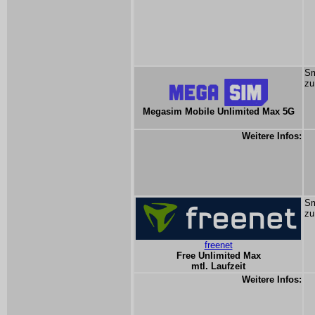
Sm
zu
Megasim Mobile Unlimited Max 5G
Weitere Infos:
Sm
zu
freenet
Free Unlimited Max
mtl. Laufzeit
Weitere Infos: