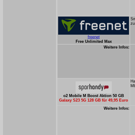
Sm
zu
freenet
Free Unlimited Max
Weitere Infos:
Ha
Mb
o2 Mobile M Boost Aktion 50 GB
Galaxy S23 5G 128 GB für 49,95 Euro
Weitere Infos: