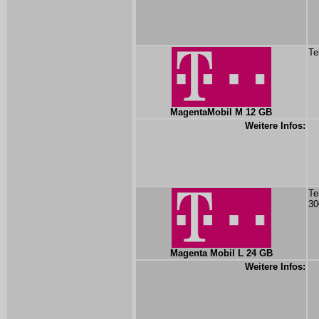
Te
MagentaMobil M 12 GB
Weitere Infos:
Te
30
Magenta Mobil L 24 GB
Weitere Infos: