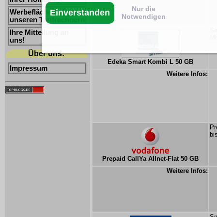
Nur die
Einverstanden
Werbefläche auf
Notwendigen
unseren Tarifrechnern
Sm
Ihre Mitteilung an
Mb
uns!
Über uns:
Edeka Smart Kombi L 50 GB
Impressum
Weitere Infos:
Pr
bi
Prepaid CallYa Allnet-Flat 50 GB
Weitere Infos:
Sm