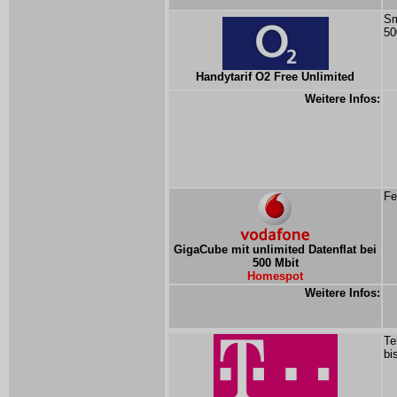
Sm
50
Handytarif O2 Free Unlimited
Weitere Infos:
Fe
GigaCube mit unlimited Datenflat bei
500 Mbit
Homespot
Weitere Infos:
Te
bi