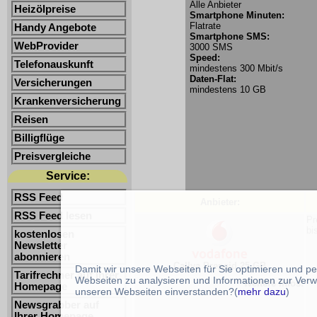
Alle Anbieter
Heizölpreise
Smartphone Minuten:
Flatrate
Handy Angebote
Smartphone SMS:
WebProvider
3000 SMS
Speed:
Telefonauskunft
mindestens 300 Mbit/s
Daten-Flat:
Versicherungen
mindestens 10 GB
Krankenversicherung
Reisen
Billigflüge
Preisvergleiche
Service:
RSS Feed
Anbieter:
RSS Feed lesen
Pr
bi
kostenlosen
Newsletter
abonnieren
Callya Prepaid 25 GB
Damit wir unsere Webseiten für Sie optimieren und p
Tarifrechner auf Ihrer
Webseiten zu analysieren und Informationen zur Verw
Weitere Infos:
Homepage
unseren Webseiten einverstanden?(
mehr dazu
)
Newsgrabber auf
Ihrer Homepage