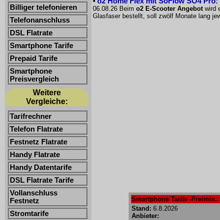
•
o2 Home Flex mit SoFlow SO4 Pro: 
Billiger telefonieren
06.08.26 Beim
o2 E-Scooter Angebot
wird 
Glasfaser bestellt, soll zwölf Monate lang 
Telefonanschluss
DSL Flatrate
Smartphone Tarife
Prepaid Tarife
Smartphone
Preisvergleich
Weitere
Vergleiche:
Tarifrechner
Telefon Flatrate
Festnetz Flatrate
Handy Flatrate
Handy Datentarife
DSL Flatrate Tarife
Vollanschluss
Smartphone Tarife -Freimin.: 
Festnetz
Stand:
6.8.2026
Stromtarife
Anbieter: