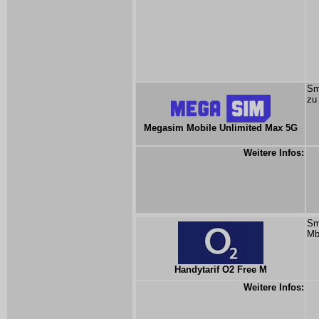
Sm
zu
Megasim Mobile Unlimited Max 5G
Weitere Infos:
Sm
Mb
Handytarif O2 Free M
Weitere Infos: