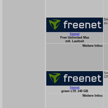
Sm
zu
freenet
Free Unlimited Max
mtl. Laufzeit
Weitere Infos:
Sm
22
freenet
green LTE 140 GB
Weitere Infos: