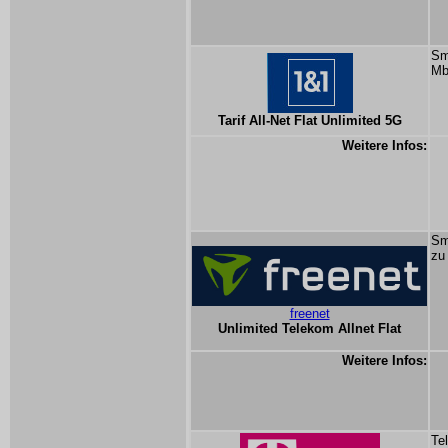
Sm
Mb
Tarif All-Net Flat Unlimited 5G
Weitere Infos:
Sm
zu
freenet
Unlimited Telekom Allnet Flat
Weitere Infos:
Te