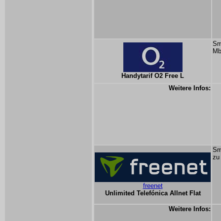
Sm
Mb
Handytarif O2 Free L
Weitere Infos:
Sm
zu
freenet
Unlimited Telefónica Allnet Flat
Weitere Infos: