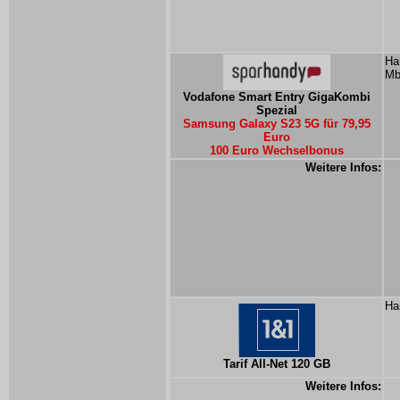
Ha
Mb
Vodafone Smart Entry GigaKombi
Spezial
Samsung Galaxy S23 5G für 79,95
Euro
100 Euro Wechselbonus
Weitere Infos:
Ha
Tarif All-Net 120 GB
Weitere Infos: