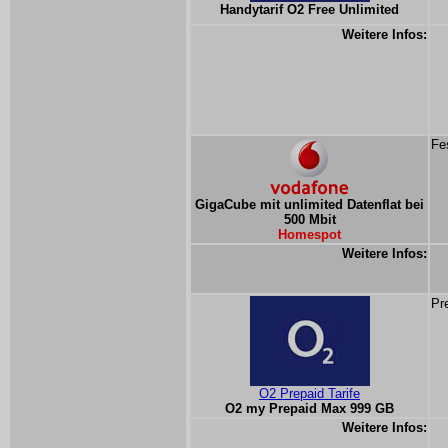
Handytarif O2 Free Unlimited
Weitere Infos:
Fe
GigaCube mit unlimited Datenflat bei
500 Mbit
Homespot
Weitere Infos:
Pr
O2 Prepaid Tarife
O2 my Prepaid Max 999 GB
Weitere Infos: