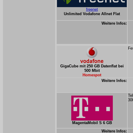
freenet
Unlimited Vodafone Allnet Flat
Weitere Infos:
Fe
GigaCube mit 250 GB Datenflat bei
500 Mbit
Homespot
Weitere Infos:
Te
30
MagentaMobil S 6 GB
Weitere Infos: