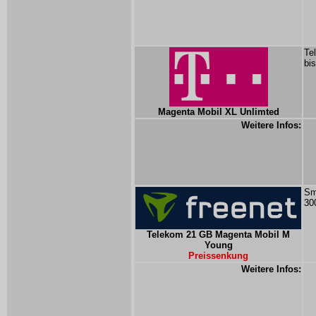
Te
bi
Magenta Mobil XL Unlimted
Weitere Infos:
Sm
30
Telekom 21 GB Magenta Mobil M
Young
Preissenkung
Weitere Infos: