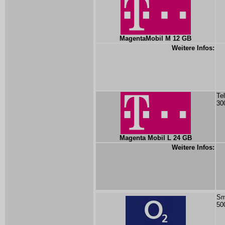
MagentaMobil M 12 GB
Weitere Infos:
Te
30
Magenta Mobil L 24 GB
Weitere Infos:
Sm
50