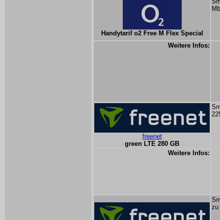
Sm
Mb
Handytarif o2 Free M Flex Special
Weitere Infos:
Sm
22
freenet
green LTE 280 GB
Weitere Infos:
Sm
zu