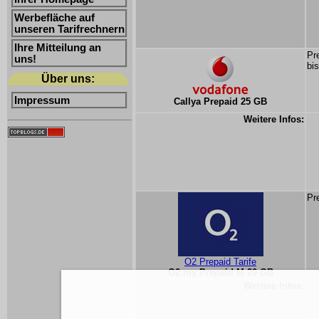
Werbefläche auf
unseren Tarifrechnern
Ihre Mitteilung an
Pr
uns!
bi
Über uns:
Impressum
Callya Prepaid 25 GB
Weitere Infos:
Pr
O2 Prepaid Tarife
O2 my Prepaid M 20 GB
Weitere Infos: