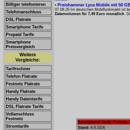
Billiger telefonieren
•
Preishammer Lyca Mobile mit 50 GB f
07.08.26 Im deutschen Mobilfunkmarkt ist be
Telefonanschluss
Datenvolumen für 7,49 Euro monatlich
. D
DSL Flatrate
Smartphone Tarife
Prepaid Tarife
Smartphone
Preisvergleich
Weitere
Vergleiche:
Tarifrechner
Telefon Flatrate
Festnetz Flatrate
Handy Flatrate
Handy Datentarife
DSL Flatrate Tarife
Vollanschluss
Festnetz
Smartphone Tarife -Freimin.: 
Stromtarife
Stand:
9.8.2026