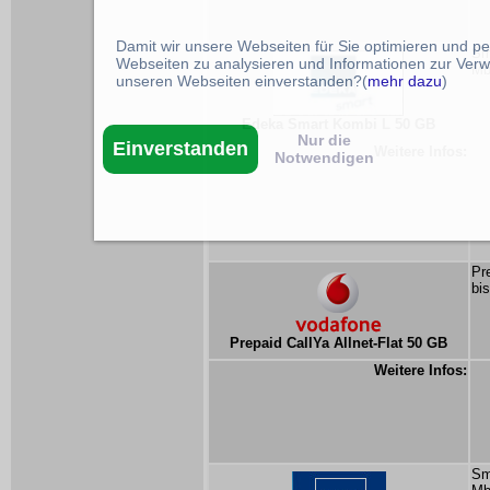
Damit wir unsere Webseiten für Sie optimieren und p
Sm
Webseiten zu analysieren und Informationen zur Verw
Mb
unseren Webseiten einverstanden?(
mehr dazu
)
Edeka Smart Kombi L 50 GB
Nur die
Einverstanden
Weitere Infos:
Notwendigen
Pr
bi
Prepaid CallYa Allnet-Flat 50 GB
Weitere Infos:
Sm