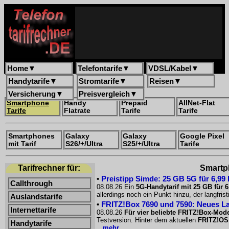
Home
▼
Telefontarife
▼
VDSL/Kabel
▼
Handytarife
▼
Stromtarife
▼
Reisen
▼
Versicherung
▼
Preisvergleich
▼
Smartphone
Handy
Prepaid
AllNet-Flat
Tarife
Flatrate
Tarife
Tarife
Smartphones
Galaxy
Galaxy
Google Pixel
mit Tarif
S26/+/Ultra
S25/+/Ultra
Tarife
Tarifrechner für:
Smartph
•
Preistipp Simde: 25 GB 5G für 6,99
Callthrough
08.08.26 Ein
5G-Handytarif mit 25 GB für 
allerdings noch ein Punkt hinzu, der langfri
Auslandstarife
•
FRITZ!Box 7690 und 7590: Neues La
Internettarife
08.08.26
Für vier beliebte FRITZ!Box-Mode
Testversion. Hinter dem aktuellen
FRITZ!OS
Handytarife
...mehr