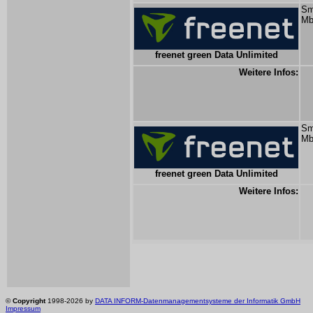
Sm
Mb
freenet green Data Unlimited
Weitere Infos:
Sm
Mb
freenet green Data Unlimited
Weitere Infos:
©
Copyright
1998-2026 by
DATA INFORM-Datenmanagementsysteme der Informatik GmbH
Impressum