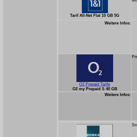
Mb
Tarif All-Net Flat 10 GB 5G
Weitere Infos:
Pr
O2 Prepaid Tarife
O2 my Prepaid S 40 GB
Weitere Infos:
Sm