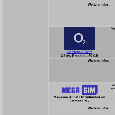
Weitere Infos:
Pr
O2 Prepaid Tarife
O2 my Prepaid L 30 GB
Weitere Infos:
Sm
Mb
Megasim Allnet O2 Unlimited on
Demand 5G
Weitere Infos: