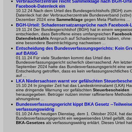
Verbraucherzentrale reicht Sammelklage nach BGH-Urtei
Facebook-Datenleck ein
10.12.24 Nach dem Urteil des Bundesgerichtshofs (BGH) zu
Datenleck hat der Verbraucherzentrale Bundesverband (vzbv)
Dezember 2024 eine
Sammelklage
gegen Meta Platforms ...
BGH-Urteil: Schadensersatzansprüche nach Facebook-
19.11.24 Der Bundesgerichtshof (BGH) hat in einem wegweise
entschieden, dass Betroffene eines umfangreichen
Facebook
Datendiebstahls
Anspruch auf Schadensersatz haben, ohne 
eine besondere Beeinträchtigung nachweisen ...
Entscheidung des Bundesverfassungsgerichts: Kein Gr
auf BAföG
01.11.24 Für viele Studenten kommt das Urteil des
Bundesverfassungsgericht sicherlich überraschend. Am letzte
September 2024 hatte das Bundesverfassungsgericht eine w
Entscheidung getroffen, dass es kein verfassungsrechtliches 
auf ...
LKA Niedersachsen warnt vor gefälschten Steuerbesche
15.10.24 In jüngster Zeit hat das Landeskriminalamt (LKA) H
eine dringende Warnung vor gefälschten
Steuerbescheiden
herausgegeben. Betrüger nutzen immer raffiniertere Methode
ahnungslose ...
Bundesverfassungsgericht kippt BKA Gesetz --Teilweis
verfassungswidrig
01.10.24 Am heutigen Dienstag, dem 1. Oktober 2024, hat da
Bundesverfassungsgericht ein wegweisendes Urteil gefällt, das
BKA-Gesetzes
als verfassungswidrig erklärt. Dieses Urteil hat 