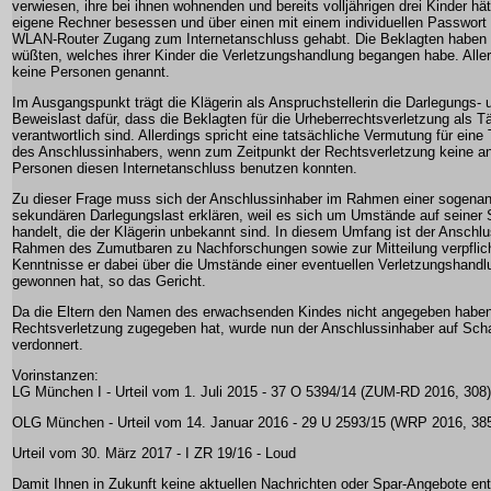
verwiesen, ihre bei ihnen wohnenden und bereits volljährigen drei Kinder hät
eigene Rechner besessen und über einen mit einem individuellen Passwort
WLAN-Router Zugang zum Internetanschluss gehabt. Die Beklagten haben er
wüßten, welches ihrer Kinder die Verletzungshandlung begangen habe. Alle
keine Personen genannt.
Im Ausgangspunkt trägt die Klägerin als Anspruchstellerin die Darlegungs- 
Beweislast dafür, dass die Beklagten für die Urheberrechtsverletzung als Tä
verantwortlich sind. Allerdings spricht eine tatsächliche Vermutung für eine
des Anschlussinhabers, wenn zum Zeitpunkt der Rechtsverletzung keine a
Personen diesen Internetanschluss benutzen konnten.
Zu dieser Frage muss sich der Anschlussinhaber im Rahmen einer sogena
sekundären Darlegungslast erklären, weil es sich um Umstände auf seiner 
handelt, die der Klägerin unbekannt sind. In diesem Umfang ist der Anschl
Rahmen des Zumutbaren zu Nachforschungen sowie zur Mitteilung verpflich
Kenntnisse er dabei über die Umstände einer eventuellen Verletzungshandl
gewonnen hat, so das Gericht.
Da die Eltern den Namen des erwachsenden Kindes nicht angegeben haben
Rechtsverletzung zugegeben hat, wurde nun der Anschlussinhaber auf Sch
verdonnert.
Vorinstanzen:
LG München I - Urteil vom 1. Juli 2015 - 37 O 5394/14 (ZUM-RD 2016, 308)
OLG München - Urteil vom 14. Januar 2016 - 29 U 2593/15 (WRP 2016, 38
Urteil vom 30. März 2017 - I ZR 19/16 - Loud
Damit Ihnen in Zukunft keine aktuellen Nachrichten oder Spar-Angebote en