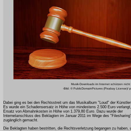
Musik-Downloads im Internet schützen nicht v
-Bild: © PublicDomainPictures (Pixabay License)/ 
Dabei ging es bei den Rechtsstreit um das Musikalbum "Loud" der Künstler
Es wurde ein Schadensersatz in Höhe von mindestens 2.500 Euro verlangt,
Ersatz von Abmahnkosten in Höhe von 1.379,80 Euro. Dazu wurde der
Internetanschluss des Beklagten im Januar 2011 im Wege des "Filesharing" 
zugänglich gemacht.
Die Beklagten haben bestritten, die Rechtsverletzung begangen zu haben, 