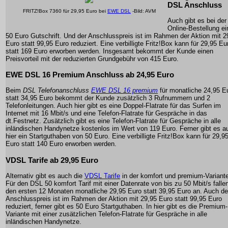
DSL Anschluss
FRITZ!Box 7360 für 29,95 Euro bei
EWE DSL
-Bild: AVM
Auch gibt es bei der
Online-Bestellung ei
50 Euro Gutschrift. Und der Anschlusspreis ist im Rahmen der Aktion mit 2
Euro statt 99,95 Euro reduziert. Eine verbilligte Fritz!Box kann für 29,95 Eu
statt 169 Euro erworben werden. Insgesamt bekommt der Kunde einen
Preisvorteil mit der reduzierten Grundgebühr von 415 Euro.
EWE DSL 16 Premium Anschluss ab 24,95 Euro
Beim
DSL Telefonanschluss
EWE DSL 16 premium
für monatliche 24,95 E
statt 34,95 Euro bekommt der Kunde zusätzlich 3 Rufnummern und 2
Telefonleitungen. Auch hier gibt es eine Doppel-Flatrate für das Surfen im
Internet mit 16 Mbit/s und eine Telefon-Flatrate für Gespräche in das
dt.Festnetz. Zusätzlich gibt es eine Telefon-Flatrate für Gespräche in alle
inländischen Handynetze kostenlos im Wert von 119 Euro. Ferner gibt es a
hier ein Startguthaben von 50 Euro. Eine verbilligte Fritz!Box kann für 29,9
Euro statt 140 Euro erworben werden.
VDSL Tarife ab 29,95 Euro
Alternativ gibt es auch die
VDSL Tarife
in der komfort und premium-Variante
Für den DSL 50 komfort Tarif mit einer Datenrate von bis zu 50 Mbit/s fallen
den ersten 12 Monaten monatliche 29,95 Euro statt 39,95 Euro an. Auch de
Anschlusspreis ist im Rahmen der Aktion mit 29,95 Euro statt 99,95 Euro
reduziert, ferner gibt es 50 Euro Startguthaben. In hier gibt es die Premium-
Variante mit einer zusätzlichen Telefon-Flatrate für Gespräche in alle
inländischen Handynetze.