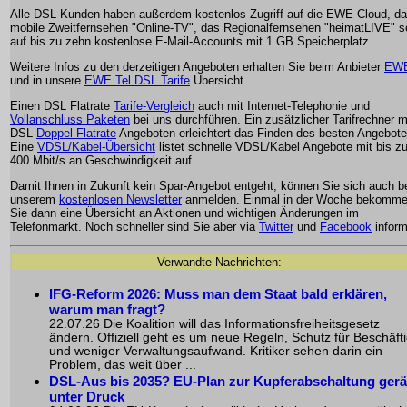
Alle DSL-Kunden haben außerdem kostenlos Zugriff auf die EWE Cloud, d
mobile Zweitfernsehen "Online-TV", das Regionalfernsehen "heimatLIVE" s
auf bis zu zehn kostenlose E-Mail-Accounts mit 1 GB Speicherplatz.
Weitere Infos zu den derzeitigen Angeboten erhalten Sie beim Anbieter
EW
und in unsere
EWE Tel DSL Tarife
Übersicht.
Einen DSL Flatrate
Tarife-Vergleich
auch mit Internet-Telephonie und
Vollanschluss Paketen
bei uns durchführen. Ein zusätzlicher Tarifrechner m
DSL
Doppel-Flatrate
Angeboten erleichtert das Finden des besten Angebote
Eine
VDSL/Kabel-Übersicht
listet schnelle VDSL/Kabel Angebote mit bis z
400 Mbit/s an Geschwindigkeit auf.
Damit Ihnen in Zukunft kein Spar-Angebot entgeht, können Sie sich auch b
unserem
kostenlosen Newsletter
anmelden. Einmal in der Woche bekomm
Sie dann eine Übersicht an Aktionen und wichtigen Änderungen im
Telefonmarkt. Noch schneller sind Sie aber via
Twitter
und
Facebook
inform
Verwandte Nachrichten:
IFG-Reform 2026: Muss man dem Staat bald erklären,
warum man fragt?
22.07.26 Die Koalition will das Informationsfreiheitsgesetz
ändern. Offiziell geht es um neue Regeln, Schutz für Beschäfti
und weniger Verwaltungsaufwand. Kritiker sehen darin ein
Problem, das weit über ...
DSL-Aus bis 2035? EU-Plan zur Kupferabschaltung gerä
unter Druck