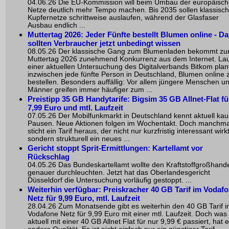
04.06.26 Die EU-Kommission will beim Umbau der europäisc
Netze deutlich mehr Tempo machen. Bis 2035 sollen klassisc
Kupfernetze schrittweise auslaufen, während der Glasfaser
Ausbau endlich ...
Muttertag 2026: Jeder Fünfte bestellt Blumen online - Da
sollten Verbraucher jetzt unbedingt wissen
08.05.26 Der klassische Gang zum Blumenladen bekommt z
Muttertag 2026 zunehmend Konkurrenz aus dem Internet. La
einer aktuellen Untersuchung des Digitalverbands Bitkom plan
inzwischen jede fünfte Person in Deutschland, Blumen online 
bestellen. Besonders auffällig: Vor allem jüngere Menschen u
Männer greifen immer häufiger zum ...
Preistipp 35 GB Handytarife: Bigsim 35 GB Allnet-Flat fü
7,99 Euro und mtl. Laufzeit
07.05.26 Der Mobilfunkmarkt in Deutschland kennt aktuell ka
Pausen. Neue Aktionen folgen im Wochentakt. Doch manchma
sticht ein Tarif heraus, der nicht nur kurzfristig interessant wirkt
sondern strukturell ein neues ...
Gericht stoppt Sprit-Ermittlungen: Kartellamt vor
Rückschlag
04.05.26 Das Bundeskartellamt wollte den Kraftstoffgroßhand
genauer durchleuchten. Jetzt hat das Oberlandesgericht
Düsseldorf die Untersuchung vorläufig gestoppt. ...
Weiterhin verfügbar: Preiskracher 40 GB Tarif im Vodaf
Netz für 9,99 Euro, mtl. Laufzeit
28.04.26 Zum Monatsende gibt es weiterhin den 40 GB Tarif 
Vodafone Netz für 9,99 Euro mit einer mtl. Laufzeit. Doch was
aktuell mit einer 40 GB Allnet Flat für nur 9,99 € passiert, hat 