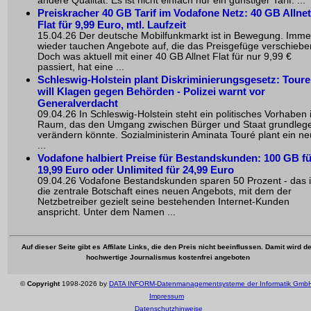
andere Qualität. Es ist nicht einfach nur ein günstiger Tarif. ...
Preiskracher 40 GB Tarif im Vodafone Netz: 40 GB Allnet
Flat für 9,99 Euro, mtl. Laufzeit
15.04.26 Der deutsche Mobilfunkmarkt ist in Bewegung. Imme
wieder tauchen Angebote auf, die das Preisgefüge verschiebe
Doch was aktuell mit einer 40 GB Allnet Flat für nur 9,99 €
passiert, hat eine ...
Schleswig-Holstein plant Diskriminierungsgesetz
: Toure
will Klagen gegen Behörden - Polizei warnt vor
Generalverdacht
09.04.26 In Schleswig-Holstein steht ein politisches Vorhaben
Raum, das den Umgang zwischen Bürger und Staat grundleg
verändern könnte. Sozialministerin Aminata Touré plant ein n
...
Vodafone halbiert Preise für Bestandskunden: 100 GB fü
19,99 Euro oder Unlimited für 24,99 Euro
09.04.26 Vodafone Bestandskunden sparen 50 Prozent - das i
die zentrale Botschaft eines neuen Angebots, mit dem der
Netzbetreiber gezielt seine bestehenden Internet-Kunden
anspricht. Unter dem Namen ...
Auf dieser Seite gibt es Affilate Links, die den Preis nicht beeinflussen. Damit wird de
hochwertige Journalismus kostenfrei angeboten
©
Copyright
1998-2026 by
DATA INFORM-Datenmanagementsysteme der Informatik Gmb
Impressum
Datenschutzhinweise