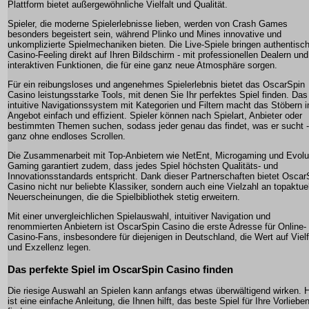
Plattform bietet außergewöhnliche Vielfalt und Qualität.
Spieler, die moderne Spielerlebnisse lieben, werden von Crash Games
besonders begeistert sein, während Plinko und Mines innovative und
unkomplizierte Spielmechaniken bieten. Die Live-Spiele bringen authentisc
Casino-Feeling direkt auf Ihren Bildschirm - mit professionellen Dealern und
interaktiven Funktionen, die für eine ganz neue Atmosphäre sorgen.
Für ein reibungsloses und angenehmes Spielerlebnis bietet das OscarSpin
Casino leistungsstarke Tools, mit denen Sie Ihr perfektes Spiel finden. Das
intuitive Navigationssystem mit Kategorien und Filtern macht das Stöbern 
Angebot einfach und effizient. Spieler können nach Spielart, Anbieter oder
bestimmten Themen suchen, sodass jeder genau das findet, was er sucht -
ganz ohne endloses Scrollen.
Die Zusammenarbeit mit Top-Anbietern wie NetEnt, Microgaming und Evolu
Gaming garantiert zudem, dass jedes Spiel höchsten Qualitäts- und
Innovationsstandards entspricht. Dank dieser Partnerschaften bietet Oscar
Casino nicht nur beliebte Klassiker, sondern auch eine Vielzahl an topaktue
Neuerscheinungen, die die Spielbibliothek stetig erweitern.
Mit einer unvergleichlichen Spielauswahl, intuitiver Navigation und
renommierten Anbietern ist OscarSpin Casino die erste Adresse für Online-
Casino-Fans, insbesondere für diejenigen in Deutschland, die Wert auf Vielf
und Exzellenz legen.
Das perfekte Spiel im OscarSpin Casino finden
Die riesige Auswahl an Spielen kann anfangs etwas überwältigend wirken. H
ist eine einfache Anleitung, die Ihnen hilft, das beste Spiel für Ihre Vorliebe