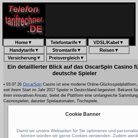
Home
▼
Telefontarife
▼
VDSL/Kabel
▼
Handytarife
▼
Stromtarife
▼
Reisen
▼
Versicherung
▼
Preisvergleich
▼
Ein detaillierter Blick auf das OscarSpin Casino f
deutsche Spieler
• 03.07.26
OscarSpin
Casino ist eine moderne Online-Glücksspielplattform,
seit ihrem Start im Jahr 2017 Spieler in Deutschland begeistert. Bekannt fü
ihren innovativen Ansatz, bietet die Plattform eine umfangreiche Sammlung
Casinospielen, darunter Spielautomaten, Tischspiele,
Cookie Banner
Damit wir unsere Webseiten für Sie optimieren und personalis
können würden wir gerne Cookies verwenden. Zudem werd