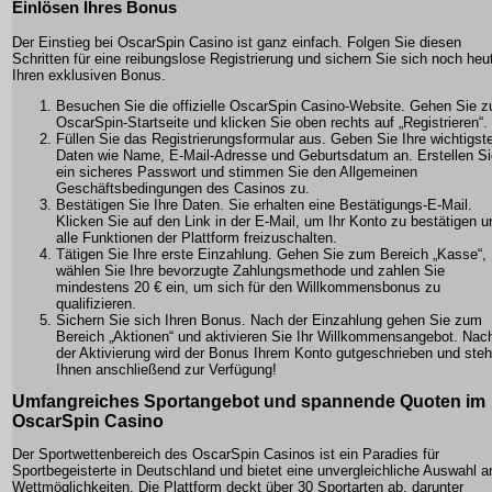
Einlösen Ihres Bonus
Der Einstieg bei OscarSpin Casino ist ganz einfach. Folgen Sie diesen
Schritten für eine reibungslose Registrierung und sichern Sie sich noch heu
Ihren exklusiven Bonus.
Besuchen Sie die offizielle OscarSpin Casino-Website. Gehen Sie z
OscarSpin-Startseite und klicken Sie oben rechts auf „Registrieren“.
Füllen Sie das Registrierungsformular aus. Geben Sie Ihre wichtigst
Daten wie Name, E-Mail-Adresse und Geburtsdatum an. Erstellen Si
ein sicheres Passwort und stimmen Sie den Allgemeinen
Geschäftsbedingungen des Casinos zu.
Bestätigen Sie Ihre Daten. Sie erhalten eine Bestätigungs-E-Mail.
Klicken Sie auf den Link in der E-Mail, um Ihr Konto zu bestätigen u
alle Funktionen der Plattform freizuschalten.
Tätigen Sie Ihre erste Einzahlung. Gehen Sie zum Bereich „Kasse“,
wählen Sie Ihre bevorzugte Zahlungsmethode und zahlen Sie
mindestens 20 € ein, um sich für den Willkommensbonus zu
qualifizieren.
Sichern Sie sich Ihren Bonus. Nach der Einzahlung gehen Sie zum
Bereich „Aktionen“ und aktivieren Sie Ihr Willkommensangebot. Nac
der Aktivierung wird der Bonus Ihrem Konto gutgeschrieben und steh
Ihnen anschließend zur Verfügung!
Umfangreiches Sportangebot und spannende Quoten im
OscarSpin Casino
Der Sportwettenbereich des OscarSpin Casinos ist ein Paradies für
Sportbegeisterte in Deutschland und bietet eine unvergleichliche Auswahl a
Wettmöglichkeiten. Die Plattform deckt über 30 Sportarten ab, darunter