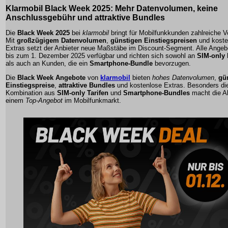
Klarmobil Black Week 2025:
Mehr Datenvolumen
,
keine
Anschlussgebühr
und attraktive Bundles
Die
Black Week 2025
bei
klarmobil
bringt für Mobilfunkkunden zahlreiche Vo
Mit
großzügigem Datenvolumen
,
günstigen Einstiegspreisen
und
koste
Extras
setzt der Anbieter neue Maßstäbe im Discount-Segment. Alle Angeb
bis zum 1. Dezember 2025 verfügbar und richten sich sowohl an
SIM-only 
als auch an Kunden, die ein
Smartphone-Bundle
bevorzugen.
Die
Black Week Angebote
von
klarmobil
bieten
hohes Datenvolumen
,
gü
Einstiegspreise
,
attraktive Bundles
und
kostenlose Extras
. Besonders di
Kombination aus
SIM-only Tarifen
und
Smartphone-Bundles
macht die A
einem
Top-Angebot
im Mobilfunkmarkt.