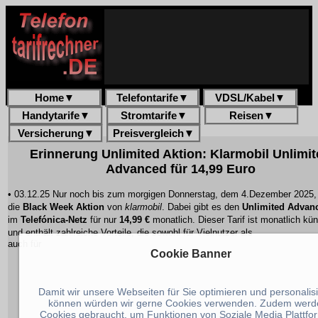
Home
▼
Telefontarife
▼
VDSL/Kabel
▼
Handytarife
▼
Stromtarife
▼
Reisen
▼
Versicherung
▼
Preisvergleich
▼
Erinnerung Unlimited Aktion: Klarmobil Unlimi
Advanced für 14,99 Euro
• 03.12.25 Nur noch bis zum morgigen Donnerstag, dem 4.Dezember 2025, 
die
Black Week Aktion
von
klarmobil
. Dabei gibt es den
Unlimited Advanc
im
Telefónica-Netz
für nur
14,99 €
monatlich. Dieser Tarif ist
monatlich kü
und enthält zahlreiche Vorteile, die sowohl für Vielnutzer als
auch für
Cookie Banner
Damit wir unsere Webseiten für Sie optimieren und personalis
können würden wir gerne Cookies verwenden. Zudem werd
Cookies gebraucht, um Funktionen von Soziale Media Plattfo