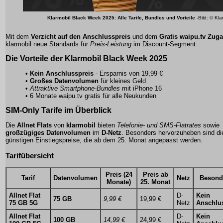
Klarmobil Black Week 2025: Alle Tarife, Bundles und Vorteile
-Bild: © Kla
Mit dem
Verzicht auf den Anschlusspreis
und dem
Gratis waipu.tv Zug
klarmobil neue Standards für
Preis-Leistung
im Discount-Segment.
Die Vorteile der Klarmobil Black Week 2025
•
Kein Anschlusspreis
- Ersparnis von 19,99 €
•
Großes Datenvolumen
für kleines Geld
•
Attraktive Smartphone-Bundles
mit iPhone 16
•
6 Monate waipu.tv gratis
für alle Neukunden
SIM-Only Tarife im Überblick
Die
Allnet Flats
von
klarmobil
bieten
Telefonie- und SMS-Flatrates
sowie
großzügiges Datenvolumen
im
D-Netz
. Besonders hervorzuheben sind di
günstigen Einstiegspreise
, die ab dem 25. Monat angepasst werden.
Tarifübersicht
Preis (24
Preis ab
Tarif
Datenvolumen
Netz
Besond
Monate)
25. Monat
Allnet Flat
D-
Kein
75 GB
9,99 €
19,99 €
75 GB 5G
Netz
Anschlu
Allnet Flat
D-
Kein
100 GB
14,99 €
24,99 €