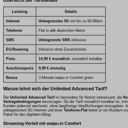
Übersicht der Tarifdetails
Leistung
Details
Internet
Unbegrenztes 5G
mit bis zu 50 Mbit/s
Telefonie
Flat in alle deutschen Netze
SMS
Unbegrenzte SMS
inklusive
EU-Roaming
Inklusive ohne Zusatzkosten
Preis
14,99 € monatlich
,
monatlich kündbar
Anschlusspreis
9,99 € einmalig
Bonus
3 Monate waipu.tv Comfort gratis
Warum lohnt sich der
Unlimited Advanced Tarif
?
Der
Unlimited Advanced Tarif
ist besonders für Nutzer interessant, die
fle
Vertragsbedingungen
bevorzugen. Da der Tarif
monatlich kündbar
ist, kö
Kunden jederzeit wechseln, ohne langfristige Verpflichtungen einzugehen. M
unbegrenztem 5G Internet
und einer
Telefonie-Flat
bietet er ein Rundum-so
Paket für den digitalen Alltag.
Streaming-Vorteil mit waipu.tv Comfort