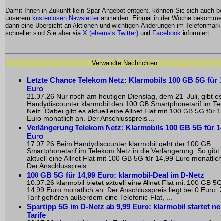
Damit Ihnen in Zukunft kein Spar-Angebot entgeht, können Sie sich auch b
unserem
kostenlosen Newsletter
anmelden. Einmal in der Woche bekomme
dann eine Übersicht an Aktionen und wichtigen Änderungen im Telefonmark
schneller sind Sie aber via
X (ehemals Twitter)
und
Facebook
informiert.
Verwandte Nachrichten:
Letzte Chance Telekom Netz: Klarmobils 100 GB 5G für 
Euro
21.07.26 Nur noch am heutigen Dienstag, dem 21. Juli, gibt e
Handydiscounter klarmobil den 100 GB Smartphonetarif im T
Netz. Dabei gibt es aktuell eine Allnet Flat mit 100 GB 5G für 
Euro monatlich an. Der Anschlusspreis ...
Verlängerung Telekom Netz: Klarmobils 100 GB 5G für 1
Euro
17.07.26 Beim Handydiscounter klarmobil geht der 100 GB
Smartphonetarif im Telekom Netz in die Verlängerung. So gibt
aktuell eine Allnet Flat mit 100 GB 5G für 14,99 Euro monatlic
Der Anschlusspreis ...
100 GB 5G für 14,99 Euro: klarmobil-Deal im D-Netz
10.07.26 klarmobil bietet aktuell eine Allnet Flat mit 100 GB 5G
14,99 Euro monatlich an. Der Anschlusspreis liegt bei 0 Euro
Tarif gehören außerdem eine Telefonie-Flat, ...
Spartipp 5G im D-Netz ab 9,99 Euro: klarmobil startet n
Tarife