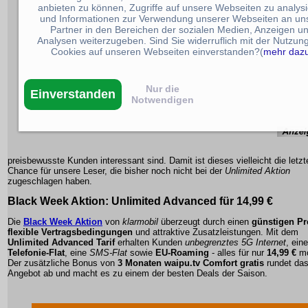
anbieten zu können, Zugriffe auf unsere Webseiten zu analys
und Informationen zur Verwendung unserer Webseiten an un
Partner in den Bereichen der sozialen Medien, Anzeigen u
Analysen weiterzugeben. Sind Sie widerruflich mit der Nutzun
Cookies auf unseren Webseiten einverstanden?(
mehr daz
Nur die
Einverstanden
Notwendigen
preisbewusste Kunden interessant sind. Damit ist dieses vielleicht die letzt
Chance für unsere Leser, die bisher noch nicht bei der
Unlimited Aktion
zugeschlagen haben.
Black Week Aktion:
Unlimited Advanced
für 14,99 €
Die
Black Week Aktion
von
klarmobil
überzeugt durch einen
günstigen Pr
flexible Vertragsbedingungen
und attraktive Zusatzleistungen. Mit dem
Unlimited Advanced Tarif
erhalten Kunden
unbegrenztes 5G Internet
, eine
Telefonie-Flat
, eine
SMS-Flat
sowie
EU-Roaming
- alles für nur
14,99 €
mo
Der zusätzliche Bonus von
3 Monaten waipu.tv Comfort gratis
rundet da
Angebot ab und macht es zu einem der besten Deals der Saison.