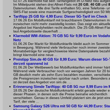
02.07.26 klarmobil hat sein Tarifangebot im D-Netz neu aufgest
Im Mittelpunkt stehen drei Allnet-Flats mit
20 GB
,
40 GB
und
Datenvolumen. Alle drei Tarife enthalten 5G, eine Telefonie- u
SMS-Flat sowie eine maximale Surfgeschwindigkeit von 50 Mbit
Tariftipp 25 GB für 4,99 Euro: Dieser 5G-Tarif im Check
17.06.26 Ein Mobilfunktarif mit brauchbarem Datenvolumen 
inzwischen nicht mehr zweistellig kosten. Das zeigt ein aktuell
Angebot bei Handyhelden recht deutlich. Die 25-GB-Allnet-Flat
laut Angebotsseite dauerhaft ...
Klarmobil WM-Aktion: 70 GB 5G für 9,99 Euro im Vodafo
Netz
01.06.26 Der Markt für Mobilfunktarife bleibt auch im Somme
in Bewegung. Während viele Verbraucher noch immer zweistel
Monatsbeträge für vergleichsweise kleine Datenpakete bezahl
bringt klarmobil eine neue ...
Preistipp Sim.de 40 GB für 8,99 Euro: Warum dieser 5G-T
derzeit spannend ist
01.06.26 Der Wettbewerb bei Mobilfunktarifen wird immer härt
Während viele Verbraucher noch vor wenigen Jahren für 20 bi
GB deutlich mehr als zehn Euro bezahlen mussten, verschieb
die Preisgrenzen inzwischen spürbar nach unten. Besonders au
ist derzeit das Angebot von sim.de. ...
Erinnerung Simde Tariftipp: 40 GB 5G nur 8,99 Euro im
18.05.26 Der deutsche Mobilfunkmarkt erlebt gerade wieder e
dieser Phasen, in denen sich die Preise beinahe wöchentlich
verschieben. Genau in dieses Umfeld platziert sim.de jetzt ein
Tarif, der viele ...
Samsung Galaxy S26 Ultra mit 50 GB für 44,99 Euro: Sta