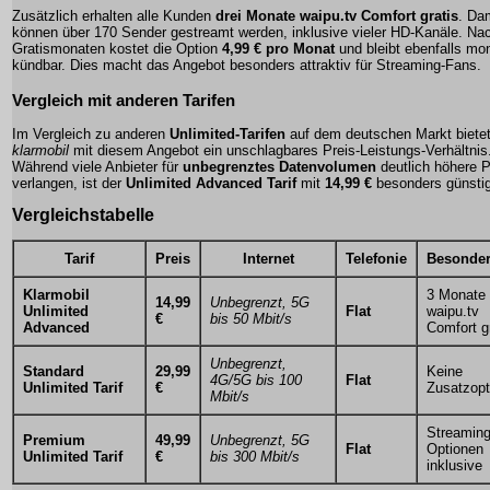
Zusätzlich erhalten alle Kunden
drei Monate waipu.tv Comfort gratis
. Da
können über 170 Sender gestreamt werden, inklusive vieler HD-Kanäle. Na
Gratismonaten kostet die Option
4,99 € pro Monat
und bleibt ebenfalls
mon
kündbar
. Dies macht das Angebot besonders attraktiv für Streaming-Fans.
Vergleich mit anderen Tarifen
Im Vergleich zu anderen
Unlimited-Tarifen
auf dem deutschen Markt biete
klarmobil
mit diesem Angebot ein unschlagbares Preis-Leistungs-Verhältnis
Während viele Anbieter für
unbegrenztes Datenvolumen
deutlich höhere P
verlangen, ist der
Unlimited Advanced Tarif
mit
14,99 €
besonders günstig
Vergleichstabelle
Tarif
Preis
Internet
Telefonie
Besonder
Klarmobil
3 Monate
14,99
Unbegrenzt, 5G
Unlimited
Flat
waipu.tv
€
bis 50 Mbit/s
Advanced
Comfort g
Unbegrenzt,
Standard
29,99
Keine
4G/5G bis 100
Flat
Unlimited Tarif
€
Zusatzopt
Mbit/s
Streaming
Premium
49,99
Unbegrenzt, 5G
Flat
Optionen
Unlimited Tarif
€
bis 300 Mbit/s
inklusive