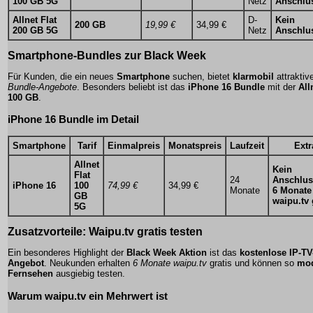
100 GB 5G
Netz
Anschlu
Allnet Flat
D-
Kein
200 GB
19,99 €
34,99 €
200 GB 5G
Netz
Anschlu
Smartphone-Bundles zur Black Week
Für Kunden, die ein neues
Smartphone
suchen, bietet
klarmobil
attraktiv
Bundle-Angebote
. Besonders beliebt ist das
iPhone 16 Bundle
mit der
All
100 GB
.
iPhone 16 Bundle im Detail
Smartphone
Tarif
Einmalpreis
Monatspreis
Laufzeit
Extr
Allnet
Kein
Flat
24
Anschlus
iPhone 16
100
74,99 €
34,99 €
Monate
6 Monate
GB
waipu.tv 
5G
Zusatzvorteile: Waipu.tv gratis testen
Ein besonderes Highlight der
Black Week Aktion
ist das
kostenlose IP-TV
Angebot
. Neukunden erhalten
6 Monate waipu.tv
gratis und können so
mo
Fernsehen
ausgiebig testen.
Warum waipu.tv ein Mehrwert ist