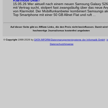
Klarmobil Deal?
15.05.26 Wer aktuell nach einem neuen Samsung Galaxy S26 
mit Vertrag sucht, stolpert fast zwangsläufig über das neue A
von Klarmobil. Der Mobilfunkanbieter kombiniert Samsungs ak
Top Smartphone mit einer 50 GB Allnet Flat und ruft ...
Auf dieser Seite gibt es Affilate Links, die den Preis nicht beeinflussen. Damit wird
hochwertige Journalismus kostenfrei angeboten
©
Copyright
1998-2026 by
DATA INFORM-Datenmanagementsysteme der Informatik GmbH
I
Datenschutzhinweise