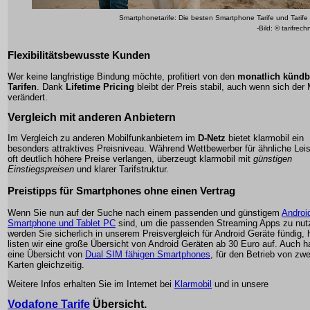
Smartphonetarife: Die besten Smartphone Tarife und Tarif
-Bild: © tarifrech
Flexibilitätsbewusste Kunden
Wer keine langfristige Bindung möchte, profitiert von den
monatlich kündb
Tarifen
. Dank
Lifetime Pricing
bleibt der Preis stabil, auch wenn sich der
verändert.
Vergleich mit anderen Anbietern
Im Vergleich zu anderen Mobilfunkanbietern im
D-Netz
bietet klarmobil ein
besonders attraktives Preisniveau. Während Wettbewerber für ähnliche Lei
oft deutlich höhere Preise verlangen, überzeugt klarmobil mit
günstigen
Einstiegspreisen
und
klarer Tarifstruktur
.
Preistipps für Smartphones ohne einen Vertrag
Wenn Sie nun auf der Suche nach einem passenden und günstigem
Androi
Smartphone und Tablet PC
sind, um die passenden Streaming Apps zu nut
werden Sie sicherlich in unserem Preisvergleich für Android Geräte fündig, h
listen wir eine große Übersicht von Android Geräten ab 30 Euro auf. Auch h
eine Übersicht von
Dual SIM fähigen Smartphones
, für den Betrieb von zw
Karten gleichzeitig.
Weitere Infos erhalten Sie im Internet bei
Klarmobil
und in unsere
Vodafone Tarife
Übersicht.