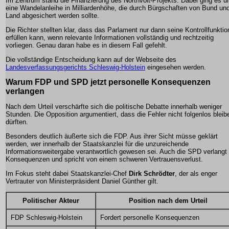
Im Zentrum stand die Finanzierung des Northvolt-Projekts. Dabei ging es 
eine Wandelanleihe in Milliardenhöhe, die durch Bürgschaften von Bund un
Land abgesichert werden sollte.
Die Richter stellten klar, dass das Parlament nur dann seine Kontrollfunktio
erfüllen kann, wenn relevante Informationen vollständig und rechtzeitig
vorliegen. Genau daran habe es in diesem Fall gefehlt.
Die vollständige Entscheidung kann auf der Webseite des
Landesverfassungsgerichts Schleswig-Holstein
eingesehen werden.
Warum FDP und SPD jetzt personelle Konsequenzen
verlangen
Nach dem Urteil verschärfte sich die politische Debatte innerhalb weniger
Stunden. Die Opposition argumentiert, dass die Fehler nicht folgenlos bleib
dürften.
Besonders deutlich äußerte sich die FDP. Aus ihrer Sicht müsse geklärt
werden, wer innerhalb der Staatskanzlei für die unzureichende
Informationsweitergabe verantwortlich gewesen sei. Auch die SPD verlangt
Konsequenzen und spricht von einem schweren Vertrauensverlust.
Im Fokus steht dabei Staatskanzlei-Chef
Dirk Schrödter
, der als enger
Vertrauter von Ministerpräsident Daniel Günther gilt.
Politischer Akteur
Position nach dem Urteil
FDP Schleswig-Holstein
Fordert personelle Konsequenzen