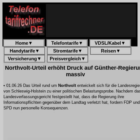
Home
▼
Telefontarife
▼
VDSL/Kabel
▼
Handytarife
▼
Stromtarife
▼
Reisen
▼
Versicherung
▼
Preisvergleich
▼
Northvolt-Urteil erhöht Druck auf Günther-Regier
massiv
• 01.06.26 Das Urteil rund um
Northvolt
entwickelt sich für die Landesregi
von Schleswig-Holstein zu einer politischen Belastungsprobe. Nachdem da
Landesverfassungsgericht festgestellt hat, dass die Regierung ihre
Informationspflichten gegenüber dem Landtag verletzt hat, fordern FDP und
SPD nun personelle Konsequenzen.