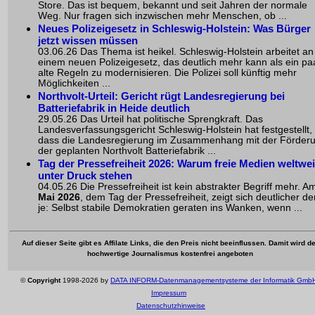
Store. Das ist bequem, bekannt und seit Jahren der normale
Weg. Nur fragen sich inzwischen mehr Menschen, ob ...
Neues Polizeigesetz in Schleswig-Holstein: Was Bürger
jetzt wissen müssen
03.06.26 Das Thema ist heikel. Schleswig-Holstein arbeitet an
einem neuen Polizeigesetz, das deutlich mehr kann als ein pa
alte Regeln zu modernisieren. Die Polizei soll künftig mehr
Möglichkeiten ...
Northvolt-Urteil: Gericht rügt Landesregierung bei
Batteriefabrik in Heide deutlich
29.05.26 Das Urteil hat politische Sprengkraft. Das
Landesverfassungsgericht Schleswig-Holstein hat festgestellt,
dass die Landesregierung im Zusammenhang mit der Förder
der geplanten Northvolt Batteriefabrik ...
Tag der Pressefreiheit 2026
: Warum freie Medien weltwei
unter Druck stehen
04.05.26 Die Pressefreiheit ist kein abstrakter Begriff mehr. 
Mai 2026
, dem Tag der Pressefreiheit, zeigt sich deutlicher d
je: Selbst stabile Demokratien geraten ins Wanken, wenn ...
Auf dieser Seite gibt es Affilate Links, die den Preis nicht beeinflussen. Damit wird de
hochwertige Journalismus kostenfrei angeboten
©
Copyright
1998-2026 by
DATA INFORM-Datenmanagementsysteme der Informatik Gmb
Impressum
Datenschutzhinweise