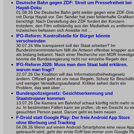
Deutsche Bahn gegen ZDF: Streit um Pressefreiheit bei
Hayali-Doku
01.08.26 Die Deutsche Bahn geht weiter gegen eine ZDF-Do
mit Dunja Hayali vor. Der Sender hat zwei fehlerhafte Grafiken
berichtigt. Nach Darstellung des ZDF fordert der Konzern
trotzdem, den Film vollständig aus der Mediathek zu entfernen
Inzwischen befassen sich Anwälte mit ...
IFG-Reform: Kontrollstelle für Bürger könnte
verschwinden
30.07.26 Wie transparent soll der Staat arbeiten? Im
Bundesinnenministerium fällt die Antwort offenbar knapper au
als bislang bekannt. Nach einer Recherche von MDR Investiga
könnte die Bundesregierung nicht nur einzelne Regeln des ...
IFG-Reform 2026: Muss man dem Staat bald erklären,
warum man fragt?
22.07.26 Die Koalition will das Informationsfreiheitsgesetz
ändern. Offiziell geht es um neue Regeln, Schutz für Beschäfti
und weniger Verwaltungsaufwand. Kritiker sehen darin ein
Problem, das weit über ...
Bundespolizeigesetz: Gesichtserkennung und
Staatstrojaner kommen
13.07.26 Die Kamera am Bahnhof schaut künftig nicht mehr n
zu. In bestimmten Fällen kann sie prüfen, ob ein Gesicht zu ei
gesuchten Person passt. Darum geht es beim neuen ...
F-Droid statt Google Play: Der freie Android App Store
ohne Werbung und Tracking
04.06.26 Wenn auf einem Android-Smartphone eine neue App
gebraucht wird, geht der erste Griff fast immer zum Google Pl