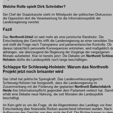
Welche Rolle spielt Dirk Schrödter?
Der Chef der Staatskanzlei steht im Mittelpunkt der politischen Diskussion,
die Opposition dort die Verantwortung für die Informationspolitik der
Landesregierung verortet.
Fazit
Das
Northvolt-Urteil
ist weit mehr als eine juristische Randnotiz. Die
Entscheidung des Gerichts trifft die Landesregierung an einer sensiblen Ste
und stellt die Frage nach Transparenz und parlamentarischer Kontrolle. Ob
daraus tatsächlich personelle Konsequenzen entstehen, wird maßgeblich d
abhängen, wie überzeugend die Regierung die Vorgänge der vergangenen
Monate aufarbeitet. Klar ist bereits jetzt: Die Debatte um
Northvolt Schles
Holstein
dürfte die Landespolitik noch lange beschäftigen.
Schlappe für Schleswig-Holstein: Warum das Northvolt-
Projekt jetzt noch brisanter wird
Das Urteil hat politische Sprengkraft. Das Landesverfassungsgericht
Schleswig-Holstein hat festgestellt, dass die Landesregierung im
Zusammenhang mit der Förderung der geplanten
Northvolt Batteriefabrik
Heide
ihre Informationspflicht gegenüber dem Parlament verletzt hat. Dami
erhält eine Debatte neue Nahrung, die seit Monaten die Landespolitik
beschäftigt.
Im Kern geht es um die Frage, ob die Abgeordneten des Landtags vor ihrer
Entscheidung über finanzielle Risiken ausreichend informiert wurden. Nach
Auffassung des Gerichts war dies nicht der Fall. Die Richter kamen zu dem