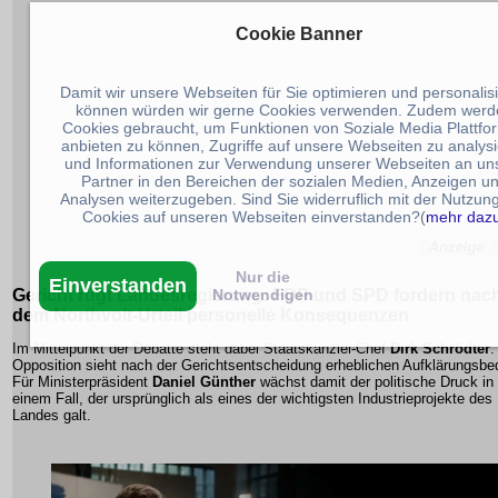
Cookie Banner
Damit wir unsere Webseiten für Sie optimieren und personalis
können würden wir gerne Cookies verwenden. Zudem werd
Cookies gebraucht, um Funktionen von Soziale Media Plattfo
anbieten zu können, Zugriffe auf unsere Webseiten zu analys
und Informationen zur Verwendung unserer Webseiten an un
Partner in den Bereichen der sozialen Medien, Anzeigen u
Analysen weiterzugeben. Sind Sie widerruflich mit der Nutzun
Cookies auf unseren Webseiten einverstanden?(
mehr daz
Nur die
Einverstanden
Gericht rügt Landesregierung:
FDP und SPD fordern nac
Notwendigen
dem Northvolt-Urteil personelle Konsequenzen
Im Mittelpunkt der Debatte steht dabei Staatskanzlei-Chef
Dirk Schrödter
.
Opposition sieht nach der Gerichtsentscheidung erheblichen Aufklärungsbed
Für Ministerpräsident
Daniel Günther
wächst damit der politische Druck in
einem Fall, der ursprünglich als eines der wichtigsten Industrieprojekte des
Landes galt.