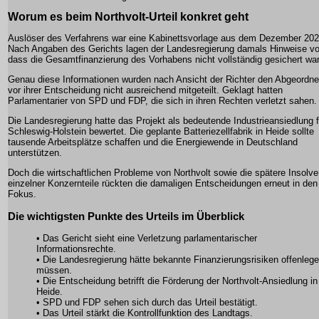
Worum es beim Northvolt-Urteil konkret geht
Auslöser des Verfahrens war eine Kabinettsvorlage aus dem Dezember 202
Nach Angaben des Gerichts lagen der Landesregierung damals Hinweise vo
dass die Gesamtfinanzierung des Vorhabens nicht vollständig gesichert war
Genau diese Informationen wurden nach Ansicht der Richter den Abgeordne
vor ihrer Entscheidung nicht ausreichend mitgeteilt. Geklagt hatten
Parlamentarier von SPD und FDP, die sich in ihren Rechten verletzt sahen.
Die Landesregierung hatte das Projekt als bedeutende Industrieansiedlung f
Schleswig-Holstein bewertet. Die geplante Batteriezellfabrik in Heide sollte
tausende Arbeitsplätze schaffen und die Energiewende in Deutschland
unterstützen.
Doch die wirtschaftlichen Probleme von Northvolt sowie die spätere Insolv
einzelner Konzernteile rückten die damaligen Entscheidungen erneut in den
Fokus.
Die wichtigsten Punkte des Urteils im Überblick
• Das Gericht sieht eine Verletzung parlamentarischer
Informationsrechte.
• Die Landesregierung hätte bekannte Finanzierungsrisiken offenleg
müssen.
• Die Entscheidung betrifft die Förderung der Northvolt-Ansiedlung in
Heide.
• SPD und FDP sehen sich durch das Urteil bestätigt.
• Das Urteil stärkt die Kontrollfunktion des Landtags.