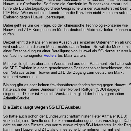
Huawei zur Chefsache. So führte die Kanzlerin im Bundeskanzleramt und
führende Bundestagsabgeordnete Gespräche um den Ausrüsterstreit beim 
LTE Netz. Wie es scheint, konnte man die Kanzlerin nicht zu einem sofort
Embargo gegen Huawei überzeugen.
Dabei geht es um die Frage, ob der chinesische Technologiekonzerne wie
Huawei und ZTE Komponenten für das deutsche Mobilnetz liefern können 
dürfen.
Derzeit lehnt die Kanzlerin einen Ausschluss einzelner Unternehmen ab un
wird sich auch in diesem Monat nichts daran ändern. So will die Merkel mit
einer Entscheidung zu einer Beteiligung von Huawei als 5G-Netzausrüster l
der Nachrichtenagentur
Reuters
bis März warten.
Mittlerweile gibt es aber auch Widerstand aus dem Parlament. So hatte sc
die SPD-Fraktion in einem gemeinsamen Positionspapier beschlossen, das
den Netzausrüstern Huawei und ZTE der Zugang zum deutschen Markt
versperrt werden soll.
Bislang gibt es aber keinen fraktionsübergreifenden Antrag gegen Huawei. 
hatte sich der frühere Bundesminister Norbert Röttgen (CDU) dagegen
eingesetzt. Dieser ist zugleich Vorstandsmitglied der Lobbyorganisation
Atlantik-Brücke.
Die Zeit drängt wegen 5G LTE Ausbau
So hatte auch schon der Bundeswirtschaftsminister Peter Altmaier (CDU)
verkündet, eine Novelle des Telekommunikationsgesetzes vorzulegen. Dab
geht es um den Einsatz von vertrauenswürdigen 5G-Lieferanten. In der Reg
kann man Huawei und ZTE als chinesische Unternehmen nur mit viel