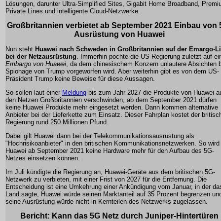
Lösungen, darunter Ultra-Simplified Sites, Gigabit Home Broadband, Prem
Private Lines und intelligente Cloud-Netzwerke.
Großbritannien verbietet ab September 2021 Einbau von 
Ausrüstung von Huawei
Nun steht
Huawei nach Schweden in Großbritannien auf der Emargo-Li
bei der Netzausrüstung
. Immerhin pochte die US-Regierung zuletzt auf ei
Embargo von Huawei
, da dem chinesischem Konzern unlautere Absichten b
Spionage von Trump vorgeworfen wird. Aber weiterhin gibt es von dem US-
Präsident Trump keine Beweise für diese Aussagen.
So sollen laut einer
Meldung
bis zum Jahr 2027 die Produkte von Huawei a
den Netzen Großbritannien verschwinden, ab dem September 2021 dürfen
keine Huawei Produkte mehr eingesetzt werden. Dann kommen alternative
Anbieter bei der Lieferkette zum Einsatz. Dieser Fahrplan kostet der britisc
Regierung rund 250 Millionen Pfund.
Dabei gilt Huawei dann bei der Telekommunikationsausrüstung als
"Hochrisikoanbieter" in den britischen Kommunikationsnetzwerken. So wird
Huawei ab September 2021 keine Hardware mehr für den Aufbau des 5G-
Netzes einsetzen können.
Im Juli kündigte die Regierung an, Huawei-Geräte aus dem britischen 5G-
Netzwerk zu verbieten, mit einer Frist von 2027 für die Entfernung. Die
Entscheidung ist eine Umkehrung einer Ankündigung vom Januar, in der da
Land sagte, Huawei würde seinen Marktanteil auf 35 Prozent begrenzen un
seine Ausrüstung würde nicht in Kernteilen des Netzwerks zugelassen.
Bericht: Kann das 5G Netz durch Juniper-Hintertüren