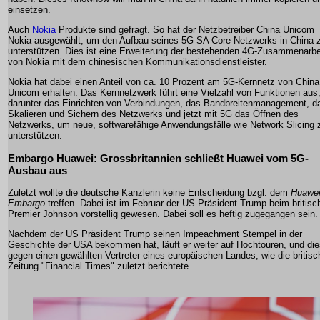
einsetzen.
Auch
Nokia
Produkte sind gefragt. So hat der Netzbetreiber China Unicom
Nokia ausgewählt, um den Aufbau seines 5G SA Core-Netzwerks in China 
unterstützen. Dies ist eine Erweiterung der bestehenden 4G-Zusammenarbe
von Nokia mit dem chinesischen Kommunikationsdienstleister.
Nokia hat dabei einen Anteil von ca. 10 Prozent am 5G-Kernnetz von China
Unicom erhalten. Das Kernnetzwerk führt eine Vielzahl von Funktionen aus
darunter das Einrichten von Verbindungen, das Bandbreitenmanagement, d
Skalieren und Sichern des Netzwerks und jetzt mit 5G das Öffnen des
Netzwerks, um neue, softwarefähige Anwendungsfälle wie Network Slicing 
unterstützen.
Embargo Huawei: Grossbritannien schließt Huawei vom 5G-
Ausbau aus
Zuletzt wollte die deutsche Kanzlerin keine Entscheidung bzgl. dem
Huawe
Embargo
treffen. Dabei ist im Februar der US-Präsident Trump beim britisc
Premier Johnson vorstellig gewesen. Dabei soll es heftig zugegangen sein.
Nachdem der US Präsident Trump seinen Impeachment Stempel in der
Geschichte der USA bekommen hat, läuft er weiter auf Hochtouren, und di
gegen einen gewählten Vertreter eines europäischen Landes, wie die britisc
Zeitung "Financial Times" zuletzt berichtete.