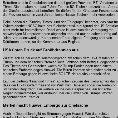
Betroffen sind in Grossbritannien die drei großen Providern BT, Vodafone u
Three. Diese haben nun fast 7 Jahr Zeit die 5G Technik umzurüsten. Aber 
der Glasfaserausbau ist betroffen. So dürfen für den Glasfaser-Festnetzau
die Provider schon in zwei Jahren keine Huawei-Technik mehr verwenden.
Dabei haben die "Sunday Times" und der "Telegraph" berichtet, das Amt für
Cybersicherheit NCSC halte das Sicherheitsrisiko aufgrund der US-Sanktio
nicht mehr für kontrollierbar. Dabei werde Huawei von der Versorgung mit
notwendigen Mikroprozessoren abgeschnitten und müsse daher künftig auf
"nicht vertrauenswürdige Komponenten" aus eigener Fertigung oder von
Drittfirmen setzen, so der Kommentar aus England.
USA übten Druck auf Großbritannien aus
Zuletzt soll es bei einem Telefongespräch zwischen dem US-Präsidenten
Trump und dem britischen Premier Boris Johnson sehr heftig zugegangen s
Das Thema des Gespräches waren die Trump Forderungen nach einem
britischen Embargo gegen Huawei. Die Briten konnten sich bisher nicht zu
einem Embargo gegen Huawei beim 5G LTE Netzausbau entschließen
Laut der Zeitung "Financial Times" sprachen Zeugen des Gespräches davo
dass der US Präsident "rasend vor Wut" war. Dabei ist sogar die Rede von
"wütenden Begriffen". Ein weitere Zeuge des Gespräches, ein britische
Regierungsmitarbeiter, war erstaunt über die Gewalt von Trumps Worten
gegenüber dem Premier.
Merkel macht Huawei Embargo zur Chefsache
Auch in Deutschland gibt es Stimmen gegen Huawei. Wie das zuletzt
Handelsblatt berichtete, macht die Kanzlerin Merkel nun den Mobilfunkstreit