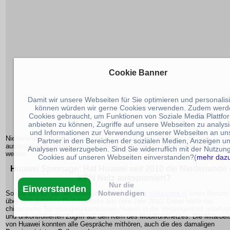
Cookie Banner
Damit wir unsere Webseiten für Sie optimieren und personalis
können würden wir gerne Cookies verwenden. Zudem werd
Cookies gebraucht, um Funktionen von Soziale Media Plattfo
anbieten zu können, Zugriffe auf unsere Webseiten zu analys
und Informationen zur Verwendung unserer Webseiten an un
Niederlanden. Dabei geht es um den Vorwurf das KPN Netz seit dem Jahr 
Partner in den Bereichen der sozialen Medien, Anzeigen u
ausspioniert zu haben. Dabei konnten auch Minister Gespräche belauscht
Analysen weiterzugeben. Sind Sie widerruflich mit der Nutzun
werden.
Cookies auf unseren Webseiten einverstanden?(
mehr daz
Huawei Spionage: Hat Huawei seit 2010 die Niederlande 
KPN Netz ausspioniert?
Nur die
Einverstanden
Notwendigen
So gab es nun bei der niederländischen Zeitung
volkskrant.nl
einen Bericht
über eine geheime Risikoanalyse aus dem Jahr 2010. Dabei hatte das
chinesische Technologieunternehmen Huawei in der Vergangenheit unbefug
und unkontrollierten Zugriff auf den Kern des Mobilfunknetzes. Die Mitarbeit
von Huawei konnten alle Gespräche mithören, auch die des damaligen