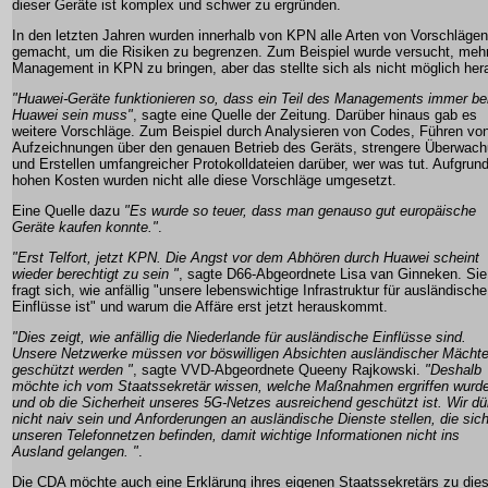
dieser Geräte ist komplex und schwer zu ergründen.
In den letzten Jahren wurden innerhalb von KPN alle Arten von Vorschlägen
gemacht, um die Risiken zu begrenzen. Zum Beispiel wurde versucht, meh
Management in KPN zu bringen, aber das stellte sich als nicht möglich her
"Huawei-Geräte funktionieren so, dass ein Teil des Managements immer be
Huawei sein muss"
, sagte eine Quelle der Zeitung. Darüber hinaus gab es
weitere Vorschläge. Zum Beispiel durch Analysieren von Codes, Führen vo
Aufzeichnungen über den genauen Betrieb des Geräts, strengere Überwac
und Erstellen umfangreicher Protokolldateien darüber, wer was tut. Aufgrund
hohen Kosten wurden nicht alle diese Vorschläge umgesetzt.
Eine Quelle dazu
"Es wurde so teuer, dass man genauso gut europäische
Geräte kaufen konnte."
.
"Erst Telfort, jetzt KPN. Die Angst vor dem Abhören durch Huawei scheint
wieder berechtigt zu sein "
, sagte D66-Abgeordnete Lisa van Ginneken. Sie
fragt sich, wie anfällig "unsere lebenswichtige Infrastruktur für ausländische
Einflüsse ist" und warum die Affäre erst jetzt herauskommt.
"Dies zeigt, wie anfällig die Niederlande für ausländische Einflüsse sind.
Unsere Netzwerke müssen vor böswilligen Absichten ausländischer Mächt
geschützt werden "
, sagte VVD-Abgeordnete Queeny Rajkowski.
"Deshalb
möchte ich vom Staatssekretär wissen, welche Maßnahmen ergriffen wurd
und ob die Sicherheit unseres 5G-Netzes ausreichend geschützt ist. Wir dü
nicht naiv sein und Anforderungen an ausländische Dienste stellen, die sich
unseren Telefonnetzen befinden, damit wichtige Informationen nicht ins
Ausland gelangen. "
.
Die CDA möchte auch eine Erklärung ihres eigenen Staatssekretärs zu di