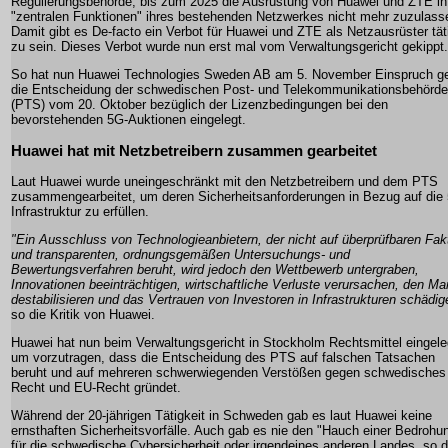
Regulierungsbehörde, bis zum 2025 die Ausrüstung von Huawei und ZTE in
"zentralen Funktionen" ihres bestehenden Netzwerkes nicht mehr zuzulass
Damit gibt es De-facto ein Verbot für Huawei und ZTE als Netzausrüster tät
zu sein. Dieses Verbot wurde nun erst mal vom Verwaltungsgericht gekippt.
So hat nun Huawei Technologies Sweden AB am 5. November Einspruch g
die Entscheidung der schwedischen Post- und Telekommunikationsbehörde
(PTS) vom 20. Oktober bezüglich der Lizenzbedingungen bei den
bevorstehenden 5G-Auktionen eingelegt.
Huawei hat mit Netzbetreibern zusammen gearbeitet
Laut Huawei wurde uneingeschränkt mit den Netzbetreibern und dem PTS
zusammengearbeitet, um deren Sicherheitsanforderungen in Bezug auf die
Infrastruktur zu erfüllen.
"Ein Ausschluss von Technologieanbietern, der nicht auf überprüfbaren Fak
und transparenten, ordnungsgemäßen Untersuchungs- und
Bewertungsverfahren beruht, wird jedoch den Wettbewerb untergraben,
Innovationen beeinträchtigen, wirtschaftliche Verluste verursachen, den Ma
destabilisieren und das Vertrauen von Investoren in Infrastrukturen schädig
so die Kritik von Huawei.
Huawei hat nun beim Verwaltungsgericht in Stockholm Rechtsmittel eingele
um vorzutragen, dass die Entscheidung des PTS auf falschen Tatsachen
beruht und auf mehreren schwerwiegenden Verstößen gegen schwedisches
Recht und EU-Recht gründet.
Während der 20-jährigen Tätigkeit in Schweden gab es laut Huawei keine
ernsthaften Sicherheitsvorfälle. Auch gab es nie den "Hauch einer Bedrohu
für die schwedische Cybersicherheit oder irgendeines anderen Landes, so d