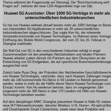
Thema während der Fragestunde am Dienstag. Die "Berichterstattung wirft
Fragen auf", twitterte die neue CDA-Abgeordnete Inge van Dijk.
Huawei 5G Ausrüster: Über 1000 5G-Verträge in mehr als
unterschiedlichen Industriebranchen
So hat nun Huawei weltweit aktuell bereits mehr als 1000 Verträge im Berei
von industriellen 5G-Applikationen in mehr als 20 unterschiedlichen
Industriebranchen abgeschlossen. Das sagte Ken Hu, der rotierende
Vorstandsvorsitzende von Huawei Technologies, im Rahmen eines Vortrags
Eröffnung des Mobile World Congresses, der vom 23. bis 25. Februar in
Shanghai stattfindet.
Der Roll-Out von 5G in den verschiedenen Industrien erfolgt in enger
Zusammenarbeit mit den jeweiligen Netzbetreibern und lokalen Partnern.
Huawei arbeitet zudem derzeit mit Partnern aus dem Ökosystem an der
Entwicklung von 5G-Endgeräten, die auf spezifische Branchenanforderung
ausgerichtet sind.
Zuletzt hatte Ryan Ding, der Präsident des Netzbetreiber-Geschäftsbereich
von Huawei Technologies, verkündet, dass nach Huaweis Zählungen insge
mehr als 140 kommerzielle 5G-Netze in 59 Ländern in Betrieb genommen
wurden, wobei in mehr als der Hälfte dieser Netze Huawei-Technologie zum
Einsatz kommt. Ken Hu wiederum betonte, dass im vergangenen Jahr
insgesamt mehr als 300 Netze in über 170 Ländern mit Hilfe von Huawei-
Technologie betrieben wurden.
Auf dem diesjährigen MWC Shanghai präsentiert Huawei in Halle N1 sieben
neue IKT-Netzwerkkonzepte, darunter Wireless 1+N, Home+, All-optical-Ba
und Cloud-basierte Smart Connections, sowie neun neue Produkte und