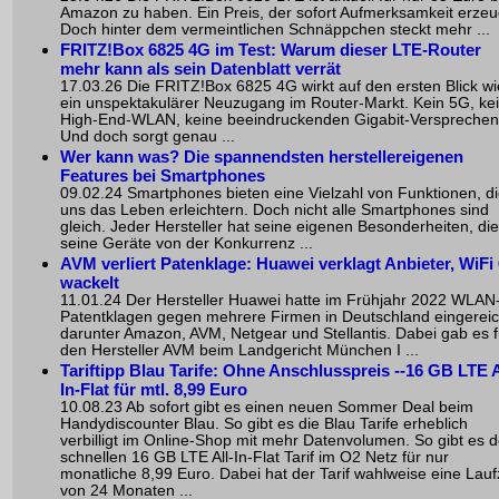
Amazon zu haben. Ein Preis, der sofort Aufmerksamkeit erzeu
Doch hinter dem vermeintlichen Schnäppchen steckt mehr ...
FRITZ!Box 6825 4G im Test: Warum dieser LTE-Router
mehr kann als sein Datenblatt verrät
17.03.26 Die FRITZ!Box 6825 4G wirkt auf den ersten Blick wi
ein unspektakulärer Neuzugang im Router-Markt. Kein 5G, ke
High-End-WLAN, keine beeindruckenden Gigabit-Versprechen
Und doch sorgt genau ...
Wer kann was? Die spannendsten herstellereigenen
Features bei Smartphones
09.02.24 Smartphones bieten eine Vielzahl von Funktionen, d
uns das Leben erleichtern. Doch nicht alle Smartphones sind
gleich. Jeder Hersteller hat seine eigenen Besonderheiten, die
seine Geräte von der Konkurrenz ...
AVM verliert Patenklage: Huawei verklagt Anbieter, WiFi 
wackelt
11.01.24 Der Hersteller Huawei hatte im Frühjahr 2022 WLAN
Patentklagen gegen mehrere Firmen in Deutschland eingereic
darunter Amazon, AVM, Netgear und Stellantis. Dabei gab es f
den Hersteller AVM beim Landgericht München I ...
Tariftipp Blau Tarife: Ohne Anschlusspreis --16 GB LTE A
In-Flat für mtl. 8,99 Euro
10.08.23 Ab sofort gibt es einen neuen Sommer Deal beim
Handydiscounter Blau. So gibt es die Blau Tarife erheblich
verbilligt im Online-Shop mit mehr Datenvolumen. So gibt es 
schnellen 16 GB LTE All-In-Flat Tarif im O2 Netz für nur
monatliche 8,99 Euro. Dabei hat der Tarif wahlweise eine Lauf
von 24 Monaten ...