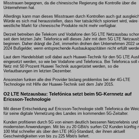
Misstrauen begegnen, da die chinesische Regierung die Kontrolle über die
Unternehmen hat.
Allerdings kann man dieses Misstrauen durch Kontrollen auch gut ausgleic
Würde es sich mal herausstellen, dass hier tatsächlich spioniert wird, wäre 
westliche Markt für chinesische Produkte nicht mehr verfügbar.
Derzeit betreiben die Telekom und Vodafone den 5G LTE Netzausbau scho
seit dem letzten Jahr. Telefonica will dieses Jahr mit dem 5G LTE Netzaus
beginnen. Daher drängt die Zeit, immerhin drohen den Unternehmen 2022 u
2024 Bußgelder, wenn entsprechende Ausbaukapazitäten nicht erfüllt werde
Laut dem Handelsblatt soll dabei auch Huawei-Technik für den 5G LTE Aus
eingesetzt werden, so wie bei Vodafone und Telefonica. Bei Telefonica soll
Netz mit 50 Prozent Huawei Technik ausgerüstet werden, so die
Verlautbarungen im letzten Dezember.
Ansonsten funken alle drei Provider bislang problemlos bei der 4G-LTE
Technologie mit Hilfe der Huawei-Technik seit dem Jahr 2015.
O2 LTE Netzausbau: Telefónica setzt beim 5G-Kernnetz auf
Ericsson-Technologie
Mit dieser Entscheidung auf Ericsson-Technologie stellt Telefonica die Wei
für seine digitale Vernetzung des Landes im kommenden 5G-Zeitalter.
Kunden profitieren durch 5G von einem deutlich besseren Netzerlebnis und
modernsten Anwendungen. Mit bis zu 20 GBit/s surfen O2 Kunden künftig 
100 Mal schneller als über den LTE (4G)-Standard, der ihnen aktuell
Geschwindigkeiten von bis zu 225 Mbit/s liefert.