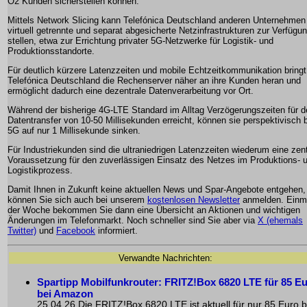
O2 Kunden sicherstellen können.
Mittels Network Slicing kann Telefónica Deutschland anderen Unternehmen
virtuell getrennte und separat abgesicherte Netzinfrastrukturen zur Verfügu
stellen, etwa zur Errichtung privater 5G-Netzwerke für Logistik- und
Produktionsstandorte.
Für deutlich kürzere Latenzzeiten und mobile Echtzeitkommunikation bringt
Telefónica Deutschland die Rechenserver näher an ihre Kunden heran und
ermöglicht dadurch eine dezentrale Datenverarbeitung vor Ort.
Während der bisherige 4G-LTE Standard im Alltag Verzögerungszeiten für d
Datentransfer von 10-50 Millisekunden erreicht, können sie perspektivisch 
5G auf nur 1 Millisekunde sinken.
Für Industriekunden sind die ultraniedrigen Latenzzeiten wiederum eine zent
Voraussetzung für den zuverlässigen Einsatz des Netzes im Produktions- 
Logistikprozess.
Damit Ihnen in Zukunft keine aktuellen News und Spar-Angebote entgehen,
können Sie sich auch bei unserem
kostenlosen Newsletter
anmelden. Einma
der Woche bekommen Sie dann eine Übersicht an Aktionen und wichtigen
Änderungen im Telefonmarkt. Noch schneller sind Sie aber via
X (ehemals
Twitter)
und
Facebook
informiert.
Verwandte Nachrichten:
Spartipp Mobilfunkrouter: FRITZ!Box 6820 LTE für 85 E
bei Amazon
25.04.26 Die FRITZ!Box 6820 LTE ist aktuell für nur 85 Euro b