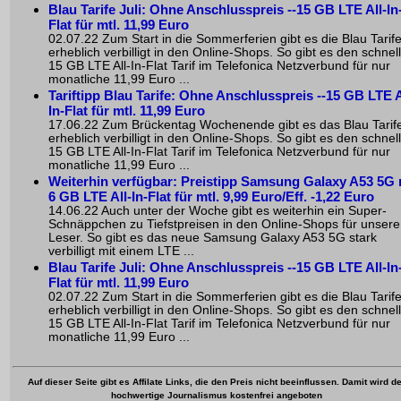
Blau Tarife Juli: Ohne Anschlusspreis --15 GB LTE All-In
Flat für mtl. 11,99 Euro
02.07.22 Zum Start in die Sommerferien gibt es die Blau Tarif
erheblich verbilligt in den Online-Shops. So gibt es den schnel
15 GB LTE All-In-Flat Tarif im Telefonica Netzverbund für nur
monatliche 11,99 Euro ...
Tariftipp Blau Tarife: Ohne Anschlusspreis --15 GB LTE A
In-Flat für mtl. 11,99 Euro
17.06.22 Zum Brückentag Wochenende gibt es das Blau Tarif
erheblich verbilligt in den Online-Shops. So gibt es den schnel
15 GB LTE All-In-Flat Tarif im Telefonica Netzverbund für nur
monatliche 11,99 Euro ...
Weiterhin verfügbar: Preistipp Samsung Galaxy A53 5G 
6 GB LTE All-In-Flat für mtl. 9,99 Euro/Eff. -1,22 Euro
14.06.22 Auch unter der Woche gibt es weiterhin ein Super-
Schnäppchen zu Tiefstpreisen in den Online-Shops für unsere
Leser. So gibt es das neue Samsung Galaxy A53 5G stark
verbilligt mit einem LTE ...
Blau Tarife Juli: Ohne Anschlusspreis --15 GB LTE All-In
Flat für mtl. 11,99 Euro
02.07.22 Zum Start in die Sommerferien gibt es die Blau Tarif
erheblich verbilligt in den Online-Shops. So gibt es den schnel
15 GB LTE All-In-Flat Tarif im Telefonica Netzverbund für nur
monatliche 11,99 Euro ...
Auf dieser Seite gibt es Affilate Links, die den Preis nicht beeinflussen. Damit wird de
hochwertige Journalismus kostenfrei angeboten