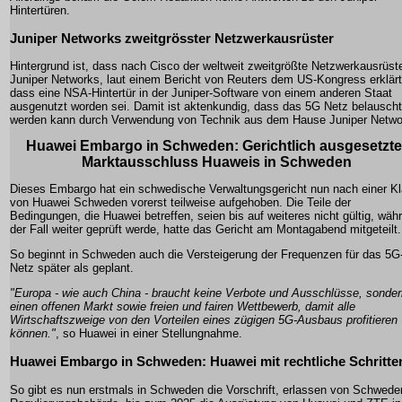
Hintertüren.
Juniper Networks zweitgrösster Netzwerkausrüster
Hintergrund ist, dass nach Cisco der weltweit zweitgrößte Netzwerkausrüst
Juniper Networks, laut einem Bericht von Reuters dem US-Kongress erklärt
dass eine NSA-Hintertür in der Juniper-Software von einem anderen Staat
ausgenutzt worden sei. Damit ist aktenkundig, dass das 5G Netz belauscht
werden kann durch Verwendung von Technik aus dem Hause Juniper Netwo
Huawei Embargo in Schweden: Gerichtlich ausgesetzte
Marktausschluss Huaweis in Schweden
Dieses Embargo hat ein schwedische Verwaltungsgericht nun nach einer K
von Huawei Schweden vorerst teilweise aufgehoben. Die Teile der
Bedingungen, die Huawei betreffen, seien bis auf weiteres nicht gültig, wäh
der Fall weiter geprüft werde, hatte das Gericht am Montagabend mitgeteilt.
So beginnt in Schweden auch die Versteigerung der Frequenzen für das 5G
Netz später als geplant.
"Europa - wie auch China - braucht keine Verbote und Ausschlüsse, sonder
einen offenen Markt sowie freien und fairen Wettbewerb, damit alle
Wirtschaftszweige von den Vorteilen eines zügigen 5G-Ausbaus profitieren
können."
, so Huawei in einer Stellungnahme.
Huawei Embargo in Schweden: Huawei mit rechtliche Schritte
So gibt es nun erstmals in Schweden die Vorschrift, erlassen von Schwede