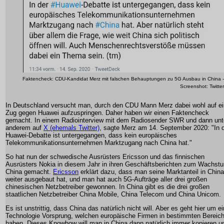
Faktencheck: CDU-Kandidat Merz mit falschen Behauptungen zu 5G Ausbau in China -
Screenshot: Twitter
In Deutschland versucht man, durch den CDU Mann Merz dabei wohl auf e
Zug gegen Huawei aufzuspringen. Daher haben wir einen Faktencheck
gemacht. In einem Radiointerview mit dem Radiosender SWR und dann unt
anderem auf
X (ehemals Twitter)
, sagte Merz am 14. September 2020: "In 
Huawei-Debatte ist untergegangen, dass kein europäisches
Telekommunikationsunternehmen Marktzugang nach China hat."
So hat nun der schwedische Ausrüsters Ericsson und das finnischen
Ausrüsters Nokia in diesem Jahr in ihren Geschäftsberichten zum Wachstu
China gemacht.
Ericsson
erklärt dazu, dass man seine Marktanteil in China
weiter ausgebaut hat, und man hat auch 5G-Aufträge aller drei großen
chinesischen Netzbetreiber gewonnen. In China gibt es die drei großen
staatlichen Netzbetreiber China Mobile, China Telecom und China Unicom.
Es ist unstrittig, dass China das natürlich nicht will. Aber es geht hier um e
Technologie Vorsprung, welchen europäische Firmen in bestimmten Bereic
haben. Dieses Knowhow will man in China dann natürlich immer kopieren u