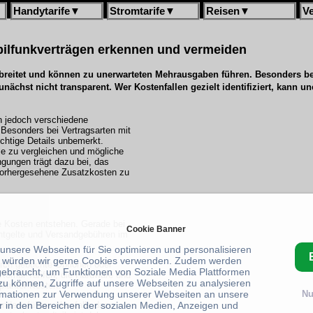
Handytarife
▼
Stromtarife
▼
Reisen
▼
V
bilfunkverträgen erkennen und vermeiden
reitet
und können zu unerwarteten Mehrausgaben führen. Besonders bei
unächst nicht
transparent. Wer Kostenfallen gezielt identifiziert,
kann une
.
en jedoch verschiedene
 Besonders bei Vertragsarten mit
wichtige Details unbemerkt.
e zu vergleichen und mögliche
ngungen trägt dazu bei, das
nvorhergesehene Zusatzkosten zu
he Kosten entstehen. Gerade bei
Cookie Banner
entgelte und Versandgebühren im
 unsere Webseiten für Sie optimieren und personalisieren
 würden wir gerne Cookies verwenden. Zudem werden
urch gebuchte Optionen oder
gebraucht, um Funktionen von Soziale Media Plattformen
Kombi-Tarifen, die Hardware und
zu können, Zugriffe auf unsere Webseiten zu analysieren
planter Kosten.
rmationen zur Verwendung unserer Webseiten an unsere
Nu
r in den Bereichen der sozialen Medien, Anzeigen und
nden, führen ebenfalls dazu,