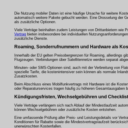
Die Nutzung mobiler Daten ist eine häufige Ursache für weitere Ko
automatisch weitere Pakete gebucht werden. Eine Drosselung der Ges
als zusätzliche Optionen.
Viele Verträge beinhalten zudem Leistungen von Drittanbietern wi
Vertrag
bieten insbesondere bei individuellen Nutzungsanforderungen
zusätzliche Dienste.
Roaming, Sonderrufnummern und Hardware als Kost
Innerhalb der EU gelten Preisobergrenzen für Roaming, allerdings g
Flugzeugen. Verbindungen über Satellitennetze werden separat abger
Minuten- oder SMS-Optionen sind, auch mit der Verbreitung von Flat
spezielle Tarife, die kostenintensiver sein können als normale Inlands
Zusatzkosten.
Beim Abschluss eines Mobilfunkvertrags mit Hardware ist die Koste
oder Reparaturservices tragen häufig zu höheren Gesamtausgaben 
Kündigungsfristen, Wechselgebühren und Checklis
Viele Verträge verlängern sich nach Ablauf der Mindestlaufzeit auto
können Wechselgebühren oder zusätzliche Kosten entstehen.
Eine umfassende Prüfung aller Preis- und Leistungsdetails vor Vertr
Konditionen für Rabatte sowie die Mindestvertragslaufzeit berücksich
unerwünschten Kostenfallen.