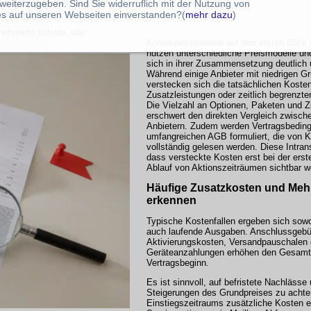
Kostenbestandteile ist daher
weiterzugeben. Sind Sie widerruflich mit der Nutzung von
s auf unseren Webseiten einverstanden?(
mehr dazu
)
nehmend schwer, alle
Kostenbestandteile auf den ersten Blick 
nutzen unterschiedliche Preismodelle und
sich in ihrer Zusammensetzung deutlich
Während einige Anbieter mit niedrigen 
verstecken sich die tatsächlichen Kosten
Zusatzleistungen oder zeitlich begrenzt
Die Vielzahl an Optionen, Paketen und 
erschwert den direkten Vergleich zwisch
Anbietern. Zudem werden Vertragsbeding
umfangreichen AGB formuliert, die von 
vollständig gelesen werden. Diese Intran
dass versteckte Kosten erst bei der ers
Ablauf von Aktionszeiträumen sichtbar w
Häufige Zusatzkosten und Meh
erkennen
Typische Kostenfallen ergeben sich sowo
auch laufende Ausgaben. Anschlussgebü
Aktivierungskosten, Versandpauschalen 
Geräteanzahlungen erhöhen den Gesamt
Vertragsbeginn.
Es ist sinnvoll, auf befristete Nachlässe
Steigerungen des Grundpreises zu achte
Einstiegszeitraums zusätzliche Kosten 