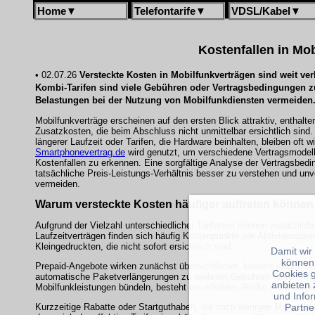
Home
▼
Telefontarife
▼
VDSL/Kabel
▼
Kostenfallen in Mo
• 02.07.26
Versteckte Kosten in Mobilfunkverträgen sind weit verb
Kombi-Tarifen sind viele Gebühren oder Vertragsbedingungen z
Belastungen bei der Nutzung von Mobilfunkdiensten vermeiden
Mobilfunkverträge erscheinen auf den ersten Blick attraktiv, enthalt
Zusatzkosten, die beim Abschluss nicht unmittelbar ersichtlich sind.
längerer Laufzeit oder Tarifen, die Hardware beinhalten, bleiben oft 
Smartphonevertrag.de
wird genutzt, um verschiedene Vertragsmodell
Kostenfallen zu erkennen. Eine sorgfältige Analyse der Vertragsbedi
tatsächliche Preis-Leistungs-Verhältnis besser zu verstehen und u
vermeiden.
Warum versteckte Kosten häufiger auftreten können
Aufgrund der Vielzahl unterschiedlicher Tarifarten können zusätzlic
Laufzeitverträgen finden sich häufig Kostenpunkte wie Aktivierungs
Kleingedruckten, die nicht sofort ersichtlich sind.
Damit wir
können
Prepaid-Angebote wirken zunächst übersichtlicher, können jedoch d
Cookies 
automatische Paketverlängerungen zu weiteren Gebühren führen. In 
anbieten 
Mobilfunkleistungen bündeln, besteht ein erhöhtes Risiko nicht einge
und Info
Partne
Kurzzeitige Rabatte oder Startguthaben, die nach wenigen Monaten e