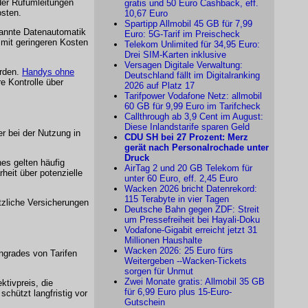
der Rufumleitungen
gratis und 50 Euro Cashback, eff.
osten.
10,67 Euro
Spartipp Allmobil 45 GB für 7,99
nannte Datenautomatik
Euro: 5G-Tarif im Preischeck
 mit geringeren Kosten
Telekom Unlimited für 34,95 Euro:
Drei SIM-Karten inklusive
Versagen Digitale Verwaltung:
erden.
Handys ohne
Deutschland fällt im Digitalranking
e Kontrolle über
2026 auf Platz 17
Tarifpower Vodafone Netz: allmobil
60 GB für 9,99 Euro im Tarifcheck
Callthrough ab 3,9 Cent im August:
Diese Inlandstarife sparen Geld
r bei der Nutzung in
CDU SH bei 27 Prozent: Merz
gerät nach Personalrochade unter
Druck
es gelten häufig
AirTag 2 und 20 GB Telekom für
rheit über potenzielle
unter 60 Euro, eff. 2,45 Euro
Wacken 2026 bricht Datenrekord:
115 Terabyte in vier Tagen
tzliche Versicherungen
Deutsche Bahn gegen ZDF: Streit
um Pressefreiheit bei Hayali-Doku
Vodafone-Gigabit erreicht jetzt 31
Millionen Haushalte
Wacken 2026: 25 Euro fürs
wngrades von Tarifen
Weitergeben --Wacken-Tickets
sorgen für Unmut
Zwei Monate gratis: Allmobil 35 GB
ktivpreis, die
für 6,99 Euro plus 15-Euro-
chützt langfristig vor
Gutschein