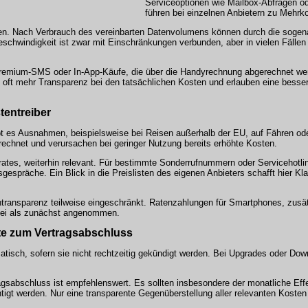
Serviceoptionen wie Mailbox-Abfragen o
führen bei einzelnen Anbietern zu Mehrk
sten. Nach Verbrauch des vereinbarten Datenvolumens können durch die soge
chwindigkeit ist zwar mit Einschränkungen verbunden, aber in vielen Fällen
e Premium-SMS oder In-App-Käufe, die über die Handyrechnung abgerechnet w
 oft mehr Transparenz bei den tatsächlichen Kosten und erlauben eine besser
entreiber
ibt es Ausnahmen, beispielsweise bei Reisen außerhalb der EU, auf Fähren ode
echnet und verursachen bei geringer Nutzung bereits erhöhte Kosten.
rates, weiterhin relevant. Für bestimmte Sonderrufnummern oder Servicehotlin
gespräche. Ein Blick in die Preislisten des eigenen Anbieters schafft hier Kla
ntransparenz teilweise eingeschränkt. Ratenzahlungen für Smartphones, zusä
bei als zunächst angenommen.
te zum Vertragsabschluss
matisch, sofern sie nicht rechtzeitig gekündigt werden. Bei Upgrades oder Do
agsabschluss ist empfehlenswert. Es sollten insbesondere der monatliche Effe
tigt werden. Nur eine transparente Gegenüberstellung aller relevanten Kosten s