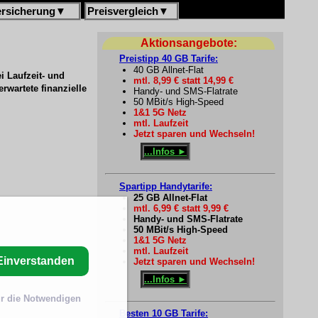
ersicherung
▼
Preisvergleich
▼
Aktionsangebote:
Preistipp 40 GB Tarife:
40 GB Allnet-Flat
 Laufzeit- und
mtl. 8,99 € statt 14,99 €
rwartete finanzielle
Handy- und SMS-Flatrate
50 MBit/s High-Speed
1&1 5G Netz
mtl. Laufzeit
Jetzt sparen und Wechseln!
...Infos ►
Spartipp Handytarife:
25 GB Allnet-Flat
mtl. 6,99 € statt 9,99 €
Handy- und SMS-Flatrate
50 MBit/s High-Speed
1&1 5G Netz
mtl. Laufzeit
Einverstanden
Jetzt sparen und Wechseln!
...Infos ►
r die Notwendigen
Besten 10 GB Tarife: