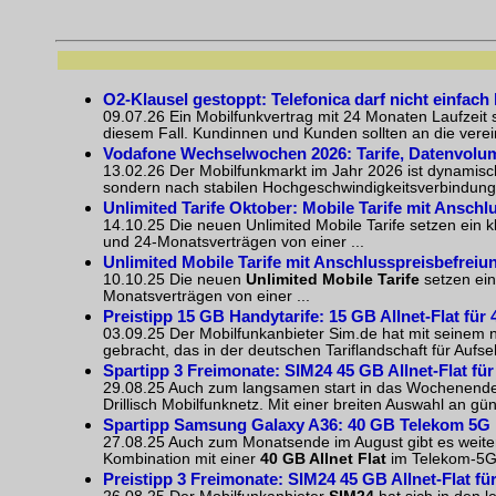
O2-Klausel gestoppt: Telefonica darf nicht einfach
09.07.26 Ein Mobilfunkvertrag mit 24 Monaten Laufzeit 
diesem Fall. Kundinnen und Kunden sollten an die verein
Vodafone Wechselwochen 2026: Tarife, Datenvol
13.02.26 Der Mobilfunkmarkt im Jahr 2026 ist dynamisch
sondern nach stabilen Hochgeschwindigkeitsverbindunge
Unlimited Tarife Oktober: Mobile Tarife mit Anschlu
14.10.25 Die neuen Unlimited Mobile Tarife setzen ein k
und 24-Monatsverträgen von einer ...
Unlimited Mobile Tarife mit Anschlusspreisbefreiung
10.10.25 Die neuen
Unlimited Mobile Tarife
setzen ein
Monatsverträgen von einer ...
Preistipp 15 GB Handytarife: 15 GB Allnet-Flat für 4
03.09.25 Der Mobilfunkanbieter Sim.de hat mit seinem n
gebracht, das in der deutschen Tariflandschaft für Aufse
Spartipp 3 Freimonate: SIM24 45 GB Allnet-Flat für
29.08.25 Auch zum langsamen start in das Wochenende
Drillisch Mobilfunknetz. Mit einer breiten Auswahl an gün
Spartipp Samsung Galaxy A36: 40 GB Telekom 5G Net
27.08.25 Auch zum Monatsende im August gibt es weite
Kombination mit einer
40 GB Allnet Flat
im
Telekom-5G
Preistipp 3 Freimonate: SIM24 45 GB Allnet-Flat für