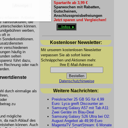
Spartarife ab 3,99 €
Sparwochen mit Rabatten,
Gutscheinen,
Anschlusspreisbefreiungen
zu erfassen. Anbieter
Jetzt sparen und Vergleichen!
 Tarifstrukturen, die
 unterscheiden können.
...Infos ►
Grundgebühren werben,
 oft in
en Sonderkonditionen.
Kostenloser Newsletter:
Zusatzdiensten
en verschiedenen
Mit unserem kostenlosen Newsletter
ungen häufig in
verpassen Sie ab sofort keine
Kunden selten
Schnäppchen und Aktionen mehr.
sparenz führt dazu,
Ihre E-Mail-Adresse:
ten Rechnung oder nach
erden.
rwertdienste
Datenschutzhinweise
Weitere Nachrichten:
hl durch einmalige als
hren,
Preiskracher 25 GB 5G für 4,99
oder
Euro: Lyca greift Discounter an
betrag zu
Samsung Galaxy A57 mit Tab A11:
Zwei Geräte im Blau-Deal
 und mögliche
Samsung Galaxy S26 Ultra bei O2:
n, da nach Ablauf des
August Angebot ab 49,99 Euro
entstehen können. Auch
MagentaTV SmartStream: 6 Monate