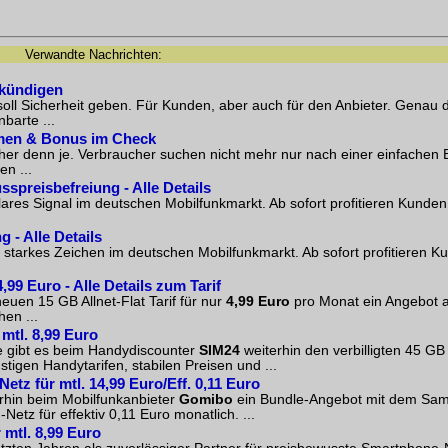
Verwandte Nachrichten:
 kündigen
soll Sicherheit geben. Für Kunden, aber auch für den Anbieter. Genau 
barte ...
umen & Bonus im Check
er denn je. Verbraucher suchen nicht mehr nur nach einer einfachen E
n ...
sspreisbefreiung - Alle Details
lares Signal im deutschen Mobilfunkmarkt. Ab sofort profitieren Kunden
 - Alle Details
 starkes Zeichen im deutschen Mobilfunkmarkt. Ab sofort profitieren Ku
,99 Euro - Alle Details zum Tarif
euen 15 GB Allnet-Flat Tarif für nur
4,99 Euro
pro Monat ein Angebot a
hen ...
 mtl. 8,99 Euro
 gibt es beim Handydiscounter
SIM24
weiterhin den verbilligten 45 GB A
stigen Handytarifen, stabilen Preisen und ...
z für mtl. 14,99 Euro/Eff. 0,11 Euro
rhin beim Mobilfunkanbieter
Gomibo
ein Bundle-Angebot mit dem Sam
-Netz
für effektiv 0,11 Euro monatlich. ...
 mtl. 8,99 Euro