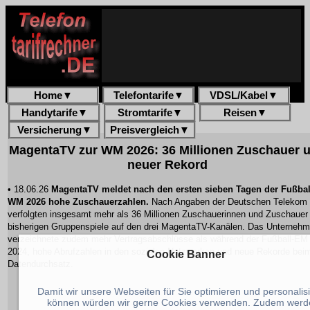
Home
▼
Telefontarife
▼
VDSL/Kabel
▼
Handytarife
▼
Stromtarife
▼
Reisen
▼
Versicherung
▼
Preisvergleich
▼
MagentaTV zur WM 2026: 36 Millionen Zuschauer 
neuer Rekord
• 18.06.26
MagentaTV meldet nach den ersten sieben Tagen der Fußbal
WM 2026 hohe Zuschauerzahlen.
Nach Angaben der Deutschen Telekom
verfolgten insgesamt mehr als 36 Millionen Zuschauerinnen und Zuschauer 
bisherigen Gruppenspiele auf den drei MagentaTV-Kanälen. Das Unterneh
verzeichnete zudem mehr Vertragsabschlüsse als während der Fußball-EM
2024, hohe Abrufzahlen in den sozialen Netzwerken und neue Rekorde bei
Cookie Banner
Datendurchsatz.
Damit wir unsere Webseiten für Sie optimieren und personalis
können würden wir gerne Cookies verwenden. Zudem werd