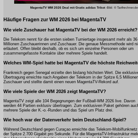
MagentaTV WM 2026 Deal mit Gratis adidas Trikot
-Bild: © Tarifrechner.de
Häufige Fragen zur WM 2026 bei MagentaTV
Wie viele Zuschauer hat MagentaTV bei der WM 2026 erreicht?
Die Telekom nennt für die ersten sieben Turniertage insgesamt mehr als 36
Millionen Zuschauerinnen und Zuschauer. Die genaue Messmethode wird ni
erläutert. Offen bleibt deshalb, ob es sich um einzelne Personen oder um
zusammengefasste Kontakte über mehrere Spiele handelt.
Welches WM-Spiel hatte bei MagentaTV die höchste Reichweit
Frankreich gegen Senegal erzielte den bislang höchsten Wert. Die exklusiv
Übertragung erreichte nach Angaben der Telekom in der Spitze 6,5 Millione
Zuschauer und stellte damit einen neuen MagentaTV-Rekord auf.
Wie viele Spiele der WM 2026 zeigt MagentaTV?
MagentaTV zeigt alle 104 Begegnungen der Fußball-WM 2026 live. Davon
werden 44 Partien exklusiv übertragen. Zum exklusiven Paket gehören auc
mehrere Spiele der K.-o.-Runden und das Spiel um Platz drei.
Wie hoch war der Datenverkehr beim Deutschland-Spiel?
Während Deutschland gegen Curaçao erreichte das Telekom-Mobilfunknetz 
der Spitze 2.700 Gigabit pro Sekunde. Für die MagentaTV-Infrastruktur mel