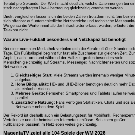
Terabit pro Sekunde. Der Wert macht deutlich, welche Datenmengen bei ein
stark nachgefragten Live-Übertragung gleichzeitig verarbeitet werden.
Direkt vergleichen lassen sich die beiden Zahlen trotzdem nicht. Sie bezie
sich offenbar auf unterschiedliche Netzbereiche und technische Messpunkt
Wo genau die Werte innerhalb der Infrastruktur erfasst wurden, erläutert die
Telekom nicht.
Warum Live-Fußball besonders viel Netzkapazität benötigt
Bei einer normalen Mediathek verteilen sich die Abrufe oft über Stunden od
Tage. Ein Fußballspiel beginnt für fast alle Zuschauer zur gleichen Zeit. Z
Anpfiff, nach Toren und während der Halbzeit greifen besonders viele
Menschen gleichzeitig auf Streams, Messenger, Nachrichtenseiten und soz
Netzwerke zu.
Gleichzeitiger Start:
Viele Streams werden innerhalb weniger Minut
aufgebaut.
Hohe Bildqualität:
HD- und UHD-Bilder benötigen deutlich mehr Da
als einfache Videos.
Mehrere Geräte:
Fernseher, Smartphones und Tablets laufen teilwei
parallel.
Zusätzliche Nutzung:
Fans verfolgen Statistiken, Chats und sozial
Netzwerke neben dem Spiel.
Der Rekord ist deshalb auch ein Belastungstest für Mobilfunk, Rechenzentr
Verteilnetze und die heimischen Internetanschlüsse. Bei einem großen
Fußballspiel passiert im Netz eben vieles gleichzeitig.
MagentaTV zeigt alle 104 Spiele der WM 2026