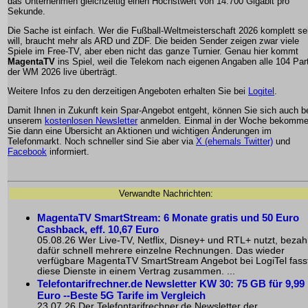
das Unternehmen gleichzeitig einen Höchstwert von 14.700 Gigabit pro
Sekunde.
Die Sache ist einfach. Wer die Fußball-Weltmeisterschaft 2026 komplett s
will, braucht mehr als ARD und ZDF. Die beiden Sender zeigen zwar viele
Spiele im Free-TV, aber eben nicht das ganze Turnier. Genau hier kommt
MagentaTV
ins Spiel, weil die Telekom nach eigenen Angaben alle 104 Par
der WM 2026 live überträgt.
Weitere Infos zu den derzeitigen Angeboten erhalten Sie bei
Logitel
.
Damit Ihnen in Zukunft kein Spar-Angebot entgeht, können Sie sich auch b
unserem
kostenlosen Newsletter
anmelden. Einmal in der Woche bekomm
Sie dann eine Übersicht an Aktionen und wichtigen Änderungen im
Telefonmarkt. Noch schneller sind Sie aber via
X (ehemals Twitter)
und
Facebook
informiert.
Verwandte Nachrichten:
MagentaTV SmartStream: 6 Monate gratis und 50 Euro
Cashback, eff. 10,67 Euro
05.08.26 Wer Live-TV, Netflix, Disney+ und RTL+ nutzt, bezahl
dafür schnell mehrere einzelne Rechnungen. Das wieder
verfügbare MagentaTV SmartStream Angebot bei LogiTel fass
diese Dienste in einem Vertrag zusammen. ...
Telefontarifrechner.de Newsletter KW 30: 75 GB für 9,99
Euro --Beste 5G Tarife im Vergleich
23.07.26 Der Telefontarifrechner.de Newsletter der