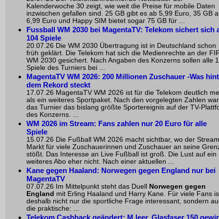
Kalenderwoche 30 zeigt, wie weit die Preise für mobile Daten
inzwischen gefallen sind. 25 GB gibt es ab 5,99 Euro, 35 GB 
6,99 Euro und Happy SIM bietet sogar 75 GB für ...
Fussball WM 2030 bei MagentaTV: Telekom sichert sich a
104 Spiele
20.07.26 Die WM 2030 Übertragung ist in Deutschland schon
früh geklärt. Die Telekom hat sich die Medienrechte an der FI
WM 2030 gesichert. Nach Angaben des Konzerns sollen alle 
Spiele des Turniers bei ...
MagentaTV WM 2026: 200 Millionen Zuschauer -Was hint
dem Rekord steckt
17.07.26 MagentaTV WM 2026 ist für die Telekom deutlich m
als ein weiteres Sportpaket. Nach den vorgelegten Zahlen war
das Turnier das bislang größte Sportereignis auf der TV-Platt
des Konzerns. ...
WM 2026 im Stream: Fans zahlen nur 20 Euro für alle
Spiele
15.07.26 Die Fußball WM 2026 macht sichtbar, wo der Stream
Markt für viele Zuschauerinnen und Zuschauer an seine Gren
stößt. Das Interesse an Live Fußball ist groß. Die Lust auf ein
weiteres Abo eher nicht. Nach einer aktuellen ...
Kane gegen Haaland: Norwegen gegen England nur bei
MagentaTV
07.07.26 Im Mittelpunkt steht das Duell
Norwegen gegen
England
mit Erling Haaland und Harry Kane. Für viele Fans is
deshalb nicht nur die sportliche Frage interessant, sondern a
die praktische: ...
Telekom Cashback geändert: M leer, Glasfaser 150 gewi