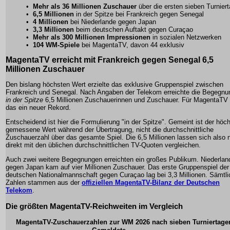
•
Mehr als 36 Millionen Zuschauer
über die ersten sieben Turnier
•
6,5 Millionen
in der Spitze bei Frankreich gegen Senegal
•
4 Millionen
bei Niederlande gegen Japan
•
3,3 Millionen
beim deutschen Auftakt gegen Curaçao
•
Mehr als 300 Millionen Impressionen
in sozialen Netzwerken
•
104 WM-Spiele
bei MagentaTV, davon 44 exklusiv
MagentaTV erreicht mit Frankreich gegen Senegal 6,5
Millionen Zuschauer
Den bislang höchsten Wert erzielte das exklusive Gruppenspiel zwischen
Frankreich und Senegal. Nach Angaben der Telekom erreichte die Begegnu
in der Spitze
6,5 Millionen Zuschauerinnen und Zuschauer. Für MagentaTV
das ein neuer Rekord.
Entscheidend ist hier die Formulierung "in der Spitze". Gemeint ist der höc
gemessene Wert während der Übertragung, nicht die durchschnittliche
Zuschauerzahl über das gesamte Spiel. Die 6,5 Millionen lassen sich also n
direkt mit den üblichen durchschnittlichen TV-Quoten vergleichen.
Auch zwei weitere Begegnungen erreichten ein großes Publikum. Niederlan
gegen Japan kam auf vier Millionen Zuschauer. Das erste Gruppenspiel der
deutschen Nationalmannschaft gegen Curaçao lag bei 3,3 Millionen. Sämtli
Zahlen stammen aus der
offiziellen MagentaTV-Bilanz der Deutschen
Telekom
.
Die größten MagentaTV-Reichweiten im Vergleich
MagentaTV-Zuschauerzahlen zur WM 2026 nach sieben Turniertage