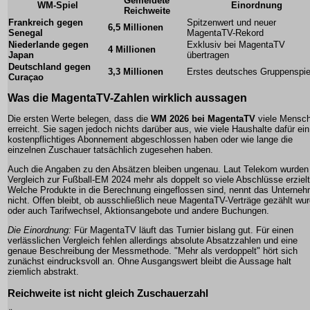
Gemeldete
WM-Spiel
Einordnung
Reichweite
Frankreich gegen
Spitzenwert und neuer
6,5 Millionen
Senegal
MagentaTV-Rekord
Niederlande gegen
Exklusiv bei MagentaTV
4 Millionen
Japan
übertragen
Deutschland gegen
3,3 Millionen
Erstes deutsches Gruppenspie
Curaçao
Was die MagentaTV-Zahlen wirklich aussagen
Die ersten Werte belegen, dass die
WM 2026 bei MagentaTV
viele Mensc
erreicht. Sie sagen jedoch nichts darüber aus, wie viele Haushalte dafür ein
kostenpflichtiges Abonnement abgeschlossen haben oder wie lange die
einzelnen Zuschauer tatsächlich zugesehen haben.
Auch die Angaben zu den Absätzen bleiben ungenau. Laut Telekom wurden
Vergleich zur Fußball-EM 2024 mehr als doppelt so viele Abschlüsse erzielt
Welche Produkte in die Berechnung eingeflossen sind, nennt das Unterne
nicht. Offen bleibt, ob ausschließlich neue MagentaTV-Verträge gezählt wu
oder auch Tarifwechsel, Aktionsangebote und andere Buchungen.
Die Einordnung:
Für MagentaTV läuft das Turnier bislang gut. Für einen
verlässlichen Vergleich fehlen allerdings absolute Absatzzahlen und eine
genaue Beschreibung der Messmethode. "Mehr als verdoppelt" hört sich
zunächst eindrucksvoll an. Ohne Ausgangswert bleibt die Aussage halt
ziemlich abstrakt.
Reichweite ist nicht gleich Zuschauerzahl