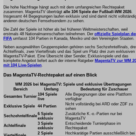
Die hohe Nachfrage hängt auch mit dem umfangreichen Rechtepaket
zusammen. MagentaTV überträgt
alle 104 Spiele der Fußball-WM 2026
.
Insgesamt 44 Begegnungen laufen exklusiv und sind damit nicht vollständi
anderen deutschen Fernsehsendern zu sehen.
Die Zahl der Spiele ist höher als bei früheren Weltmeisterschaften, weil
erstmals 48 Nationalmannschaften teilnehmen. Der
offizielle Spielplan de
FIFA
umfasst 104 Partien in Kanada, Mexiko und den Vereinigten Staaten.
Neben ausgewählten Gruppenspielen gehören sechs Sechzehntelfinals, dre
Achtelfinals, zwei Viertelfinals und das Spiel um Platz drei zum exklusiven
MagentaTV-Paket. Eine Übersicht über Sender, Exklusivspiele und das
komplette Angebot liefert auch der interne Ratgeber
MagentaTV zur WM 2
mit 104 Live-Spielen
.
Das MagentaTV-Rechtepaket auf einen Blick
WM 2026 bei MagentaTV: Spiele und exklusive Übertragungen
Bereich
Umfang
Bedeutung für Zuschauer
104 Spiele
Alle Begegnungen über eine Plattform
Gesamtes Turnier
live
verfügbar
Nicht vollständig bei ARD oder ZDF zu
Exklusive Spiele
44 Partien
sehen
6 Spiele
Zusätzliche K.-o.-Partien nur bei
Sechzehntelfinale
exklusiv
MagentaTV
3 Spiele
Entscheidende Turnierphase im
Achtelfinale
exklusiv
Rechtepaket
2 Spiele
Hochkarätige Partien ausschließlich bei
Viertelfinale