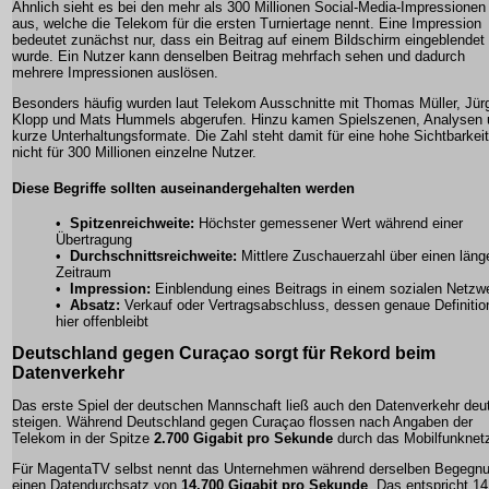
Ähnlich sieht es bei den mehr als 300 Millionen Social-Media-Impressionen
aus, welche die Telekom für die ersten Turniertage nennt. Eine Impression
bedeutet zunächst nur, dass ein Beitrag auf einem Bildschirm eingeblendet
wurde. Ein Nutzer kann denselben Beitrag mehrfach sehen und dadurch
mehrere Impressionen auslösen.
Besonders häufig wurden laut Telekom Ausschnitte mit Thomas Müller, Jür
Klopp und Mats Hummels abgerufen. Hinzu kamen Spielszenen, Analysen 
kurze Unterhaltungsformate. Die Zahl steht damit für eine hohe Sichtbarkeit
nicht für 300 Millionen einzelne Nutzer.
Diese Begriffe sollten auseinandergehalten werden
•
Spitzenreichweite:
Höchster gemessener Wert während einer
Übertragung
•
Durchschnittsreichweite:
Mittlere Zuschauerzahl über einen läng
Zeitraum
•
Impression:
Einblendung eines Beitrags in einem sozialen Netzw
•
Absatz:
Verkauf oder Vertragsabschluss, dessen genaue Definitio
hier offenbleibt
Deutschland gegen Curaçao sorgt für Rekord beim
Datenverkehr
Das erste Spiel der deutschen Mannschaft ließ auch den Datenverkehr deut
steigen. Während Deutschland gegen Curaçao flossen nach Angaben der
Telekom in der Spitze
2.700 Gigabit pro Sekunde
durch das Mobilfunknet
Für MagentaTV selbst nennt das Unternehmen während derselben Begegn
einen Datendurchsatz von
14.700 Gigabit pro Sekunde
. Das entspricht 14