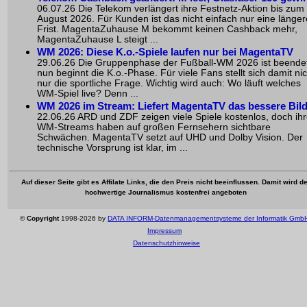
06.07.26 Die Telekom verlängert ihre Festnetz-Aktion bis zum
August 2026. Für Kunden ist das nicht einfach nur eine länger
Frist. MagentaZuhause M bekommt keinen Cashback mehr,
MagentaZuhause L steigt ...
WM 2026: Diese K.o.-Spiele laufen nur bei MagentaTV
29.06.26 Die Gruppenphase der Fußball-WM 2026 ist beende
nun beginnt die K.o.-Phase. Für viele Fans stellt sich damit nic
nur die sportliche Frage. Wichtig wird auch: Wo läuft welches
WM-Spiel live? Denn ...
WM 2026 im Stream: Liefert MagentaTV das bessere Bil
22.06.26 ARD und ZDF zeigen viele Spiele kostenlos, doch ih
WM-Streams haben auf großen Fernsehern sichtbare
Schwächen. MagentaTV setzt auf UHD und Dolby Vision. Der
technische Vorsprung ist klar, im ...
Auf dieser Seite gibt es Affilate Links, die den Preis nicht beeinflussen. Damit wird de
hochwertige Journalismus kostenfrei angeboten
©
Copyright
1998-2026 by
DATA INFORM-Datenmanagementsysteme der Informatik Gmb
Impressum
Datenschutzhinweise