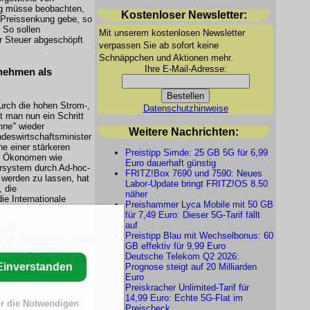
ng müsse beobachten,
Kostenloser Newsletter:
e Preissenkung gebe, so
 So sollen
Mit unserem kostenlosen Newsletter
er Steuer abgeschöpft
verpassen Sie ab sofort keine
Schnäppchen und Aktionen mehr.
Ihre E-Mail-Adresse:
rnehmen als
urch die hohen Strom-,
Datenschutzhinweise
st man nun ein Schritt
nne"
wieder
Weitere Nachrichten:
ndeswirtschaftsminister
e einer stärkeren
Preistipp Simde: 25 GB 5G für 6,99
nd Ökonomen wie
Euro dauerhaft günstig
rsystem durch Ad-hoc-
FRITZ!Box 7690 und 7590: Neues
 werden zu lassen, hat
Labor-Update bringt FRITZ!OS 8.50
 die
näher
ie Internationale
Preishammer Lyca Mobile mit 50 GB
für 7,49 Euro: Dieser 5G-Tarif fällt
auf
e für
Preistipp Blau mit Wechselbonus: 60
n der Diskussion. Dabei
GB effektiv für 9,99 Euro
talenergies einen
Deutsche Telekom Q2 2026:
 vergangenen Jahr auf.
Einverstanden
Prognose steigt auf 20 Milliarden
hier keine
Euro
Preiskracher Unlimited-Tarif für
14,99 Euro: Echte 5G-Flat im
r die Notwendigen
Preischeck