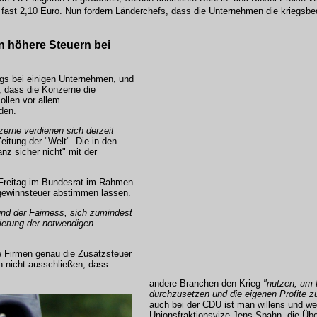
 fast 2,10 Euro. Nun fordern Länderchefs, dass die Unternehmen die kriegsb
n höhere Steuern bei
gs bei einigen Unternehmen, und
er, dass die Konzerne die
ollen vor allem
den.
zerne verdienen sich derzeit
eitung der "Welt". Die in den
z sicher nicht" mit der
 Freitag im Bundesrat im Rahmen
rgewinnsteuer abstimmen lassen.
und der Fairness, sich zumindest
zierung der notwendigen
e Firmen genau die Zusatzsteuer
ch nicht ausschließen, dass
andere Branchen den Krieg
"nutzen, um 
durchzusetzen und die eigenen Profite z
auch bei der CDU ist man willens und weit
Unionsfraktionsvize Jens Spahn, die Üb