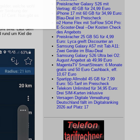
Preiskracher Galaxy S26 mit
gelder, welche wohl
Vertrag: 40 GB für 24,99 Euro
der Senkung der
iPhone 17 mit 60 GB für 34,99 Euro:
u 17 Cent. Nun gibt es
Blau-Deal im Preischeck
o2 Home Flex mit SoFlow SO4 Pro:
E-Scooter-Deal --Der Kosten Check
öht sind. Laut dem
des Angebots
 rund um Kiel die
Preiskracher 25 GB 5G für 4,99
Euro: Lyca greift Discounter an
Samsung Galaxy A57 mit Tab A11:
Zwei Geräte im Blau-Deal
Samsung Galaxy S26 Ultra bei O2:
August Angebot ab 49,99 Euro
MagentaTV SmartStream: 6 Monate
gratis und 50 Euro Cashback, eff.
10,67 Euro
Spartipp Allmobil 45 GB für 7,99
Euro: 5G-Tarif im Preischeck
Telekom Unlimited für 34,95 Euro:
Drei SIM-Karten inklusive
Versagen Digitale Verwaltung:
Deutschland fällt im Digitalranking
2026 auf Platz 17