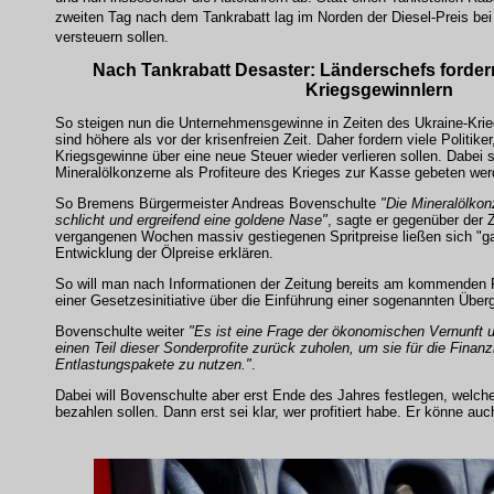
zweiten Tag nach dem Tankrabatt lag im Norden der Diesel-Preis bei
versteuern sollen.
Nach Tankrabatt Desaster: Länderschefs forder
Kriegsgewinnlern
So steigen nun die Unternehmensgewinne in Zeiten des Ukraine-Krie
sind höhere als vor der krisenfreien Zeit. Daher fordern viele Politik
Kriegsgewinne über eine neue Steuer wieder verlieren sollen. Dabei s
Mineralölkonzerne als Profiteure des Krieges zur Kasse gebeten wer
So Bremens Bürgermeister Andreas Bovenschulte
"Die Mineralölkon
schlicht und ergreifend eine goldene Nase"
, sagte er gegenüber der Z
vergangenen Wochen massiv gestiegenen Spritpreise ließen sich "gan
Entwicklung der Ölpreise erklären.
So will man nach Informationen der Zeitung bereits am kommenden
einer Gesetzesinitiative über die Einführung einer sogenannten Übe
Bovenschulte weiter
"Es ist eine Frage der ökonomischen Vernunft 
einen Teil dieser Sonderprofite zurück zuholen, um sie für die Finan
Entlastungspakete zu nutzen."
.
Dabei will Bovenschulte aber erst Ende des Jahres festlegen, welch
bezahlen sollen. Dann erst sei klar, wer profitiert habe. Er könne au