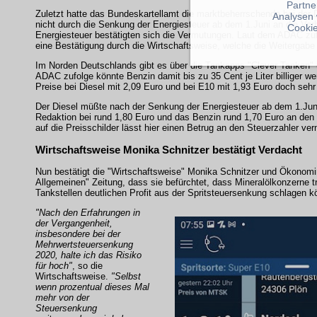
Partne
Zuletzt hatte das Bundeskartellamt die marktbeherrschende bei der D
Analysen 
nicht durch die Senkung der Energiesteuer ab dem 1.Juni an die Ve
Cookie
Energiesteuer bestätigten sich die Vermutungen. Laut dem ADAC zufol
eine Bestätigung durch die Wirtschaftsweise, welche die Weitergabe
Im Norden Deutschlands gibt es über die Tankapps "Clever Tanken" 
ADAC zufolge könnte Benzin damit bis zu 35 Cent je Liter billiger 
Preise bei Diesel mit 2,09 Euro und bei E10 mit 1,93 Euro doch sehr
Der Diesel müßte nach der Senkung der Energiesteuer ab dem 1.Jun
Redaktion bei rund 1,80 Euro und das Benzin rund 1,70 Euro an den 
auf die Preisschilder lässt hier einen Betrug an den Steuerzahler ve
Wirtschaftsweise Monika Schnitzer bestätigt Verdacht
Nun bestätigt die "Wirtschaftsweise" Monika Schnitzer und Ökonomi
Allgemeinen" Zeitung, dass sie befürchtet, dass Mineralölkonzerne tr
Tankstellen deutlichen Profit aus der Spritsteuersenkung schlagen k
"Nach den Erfahrungen in
der Vergangenheit,
insbesondere bei der
Mehrwertsteuersenkung
2020, halte ich das Risiko
für hoch"
, so die
Wirtschaftsweise.
"Selbst
wenn prozentual dieses Mal
mehr von der
Steuersenkung