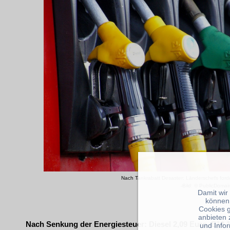
Nach Tankrabatt Desaster: Länderschefs ford
-Bild: © PublicDomai
Damit wir
können
Cookies 
anbieten 
Nach Senkung der Energiesteuer: Diesel 2,09 Euro, E10 1
und Info