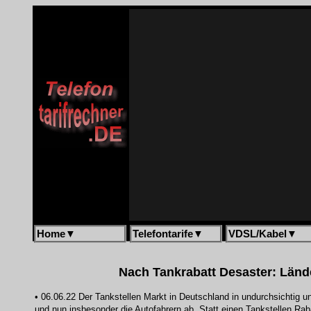
Home
▼
Telefontarife
▼
VDSL/Kabel
▼
Nach Tankrabatt Desaster: Länd
• 06.06.22 Der Tankstellen Markt in Deutschland in undurchsichtig u
und nun insbesonder die Autofahrern ab. Statt einen Tankstellen Ra