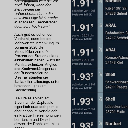
weitergegeben wird als vor
zwei Jahren, kann der
Mehrgewinn der
Unternehmen durch die
unvollständige Weitergabe
in absoluten Eurobeträgen
doch sehr hoch sein."
.
Auch gibt es schon den
Verdacht, dass bei der
Mehrwertsteuersenkung im
Sommer 2020 die
Mineralölkonzerne 40
Prozent der Steuersenkung
einbehalten haben. Auch ist
Monika Schnitzer Mitglied
des Sachverständigenrats
der Bundesregierung.
Diesmal stünden die
Tankstellen allerdings unter
besonders genauer
Beobachtung.
Die Preise sollten am
1.Juni an der Zapfsäule
eigentlich drastisch purzeln,
aber schon im Vorfeld gab
es kräftige Preiserhöhungen
bei Benzin und Diesel,
obwohl der Rohölpreis nicht