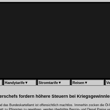
Handytarife
▼
Stromtarife
▼
Reisen
▼
V
erschefs fordern höhere Steuern bei Kriegsgewinnle
nd das Bundeskartellamt ist offensichtlich machtlos. Immerhin zocken die Öl-
batt zu Pfingsten zu gewähren, werden überhöhte Benzin- und Diesel Preise v