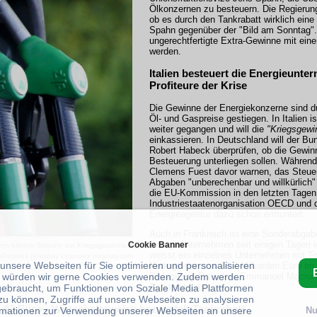
Ölkonzernen zu besteuern. Die Regieru
ob es durch den Tankrabatt wirklich ein
Spahn gegenüber der "Bild am Sonntag".
ungerechtfertigte Extra-Gewinne mit ein
werden.
Italien besteuert die Energieunte
Profiteure der Krise
Die Gewinne der Energiekonzerne sind d
Öl- und Gaspreise gestiegen. In Italien i
weiter gegangen und will die
"Kriegsgewi
einkassieren. In Deutschland will der Bu
Robert Habeck überprüfen, ob die Gewinn
Besteuerung unterliegen sollen. Währe
Clemens Fuest davor warnen, das Steue
Abgaben "unberechenbar und willkürlich"
die EU-Kommission in den letzten Tagen,
Industriestaatenorganisation OECD und d
Energieagentur dazu schon ermuntert.
Auch in Frankreich ist eine Sonderabgab
Energieunternehmen seit einigen Tagen i
Cookie Banner
ern höhere Steuern bei Kriegsgewinnlern
weisst ein einzelnes Unternehmen mit To
nPictures (Pixabay License)/ pixabay.com
 unsere Webseiten für Sie optimieren und personalisieren
Nettogewinn von 14,2 Milliarden Euro im
Bislang will Präsident Emmanuel Macron 
 würden wir gerne Cookies verwenden. Zudem werden
Sonderabgabe.
gebraucht, um Funktionen von Soziale Media Plattformen
zu können, Zugriffe auf unsere Webseiten zu analysieren
,93 Euro --Wirtschaftsweise bezweifelt Tankrabatt
rmationen zur Verwendung unserer Webseiten an unsere
Nu