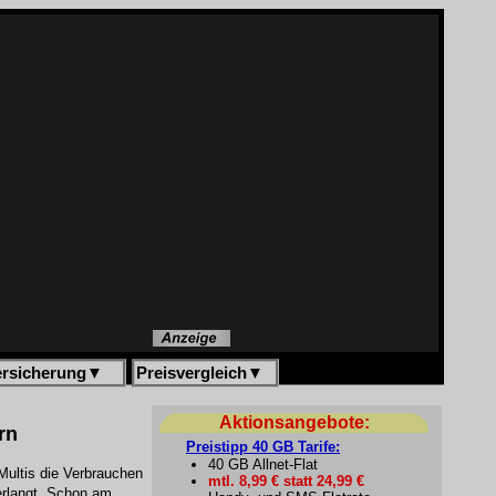
ersicherung
▼
Preisvergleich
▼
Aktionsangebote:
rn
Preistipp 40 GB Tarife:
40 GB Allnet-Flat
Multis die Verbrauchen
mtl. 8,99 € statt 24,99 €
erlangt. Schon am