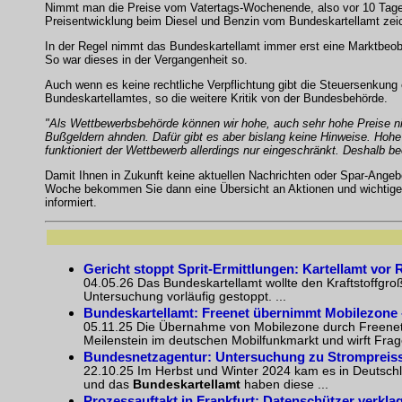
Nimmt man die Preise vom Vatertags-Wochenende, also vor 10 Tagen,
Preisentwicklung beim Diesel und Benzin vom Bundeskartellamt zeic
In der Regel nimmt das Bundeskartellamt immer erst eine Marktbeob
So war dieses in der Vergangenheit so.
Auch wenn es keine rechtliche Verpflichtung gibt die Steuersenkung
Bundeskartellamtes, so die weitere Kritik von der Bundesbehörde.
"Als Wettbewerbsbehörde können wir hohe, auch sehr hohe Preise nic
Bußgeldern ahnden. Dafür gibt es aber bislang keine Hinweise. Hoh
funktioniert der Wettbewerb allerdings nur eingeschränkt. Deshalb b
Damit Ihnen in Zukunft keine aktuellen Nachrichten oder Spar-Ange
Woche bekommen Sie dann eine Übersicht an Aktionen und wichtigen
informiert.
Gericht stoppt Sprit-Ermittlungen: Kartellamt vor
04.05.26 Das Bundeskartellamt wollte den Kraftstoffgro
Untersuchung vorläufig gestoppt. ...
Bundeskartellamt: Freenet übernimmt Mobilezone
05.11.25 Die Übernahme von Mobilezone durch Freen
Meilenstein im deutschen Mobilfunkmarkt und wirft Frage
Bundesnetzagentur: Untersuchung zu Strompreiss
22.10.25 Im Herbst und Winter 2024 kam es in Deutsc
und das
Bundeskartellamt
haben diese ...
Prozessauftakt in Frankfurt: Datenschützer verkl