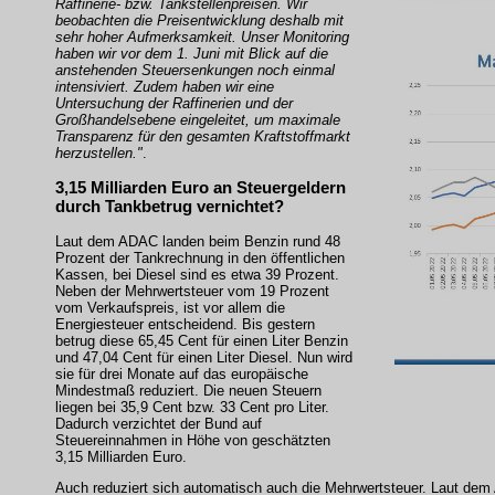
Raffinerie- bzw. Tankstellenpreisen. Wir
beobachten die Preisentwicklung deshalb mit
sehr hoher Aufmerksamkeit. Unser Monitoring
haben wir vor dem 1. Juni mit Blick auf die
anstehenden Steuersenkungen noch einmal
intensiviert. Zudem haben wir eine
Untersuchung der Raffinerien und der
Großhandelsebene eingeleitet, um maximale
Transparenz für den gesamten Kraftstoffmarkt
herzustellen."
.
3,15 Milliarden Euro an Steuergeldern
durch Tankbetrug vernichtet?
Laut dem ADAC landen beim Benzin rund 48
Prozent der Tankrechnung in den öffentlichen
Kassen, bei Diesel sind es etwa 39 Prozent.
Neben der Mehrwertsteuer vom 19 Prozent
vom Verkaufspreis, ist vor allem die
Energiesteuer entscheidend. Bis gestern
betrug diese 65,45 Cent für einen Liter Benzin
und 47,04 Cent für einen Liter Diesel. Nun wird
sie für drei Monate auf das europäische
Mindestmaß reduziert. Die neuen Steuern
liegen bei 35,9 Cent bzw. 33 Cent pro Liter.
Dadurch verzichtet der Bund auf
Steuereinnahmen in Höhe von geschätzten
3,15 Milliarden Euro.
Auch reduziert sich automatisch auch die Mehrwertsteuer. Laut dem A