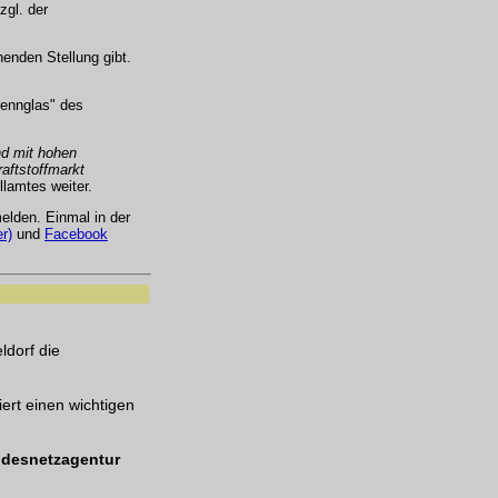
zgl. der
enden Stellung gibt.
rennglas" des
nd mit hohen
aftstoffmarkt
llamtes weiter.
lden. Einmal in der
r)
und
Facebook
ldorf die
iert einen wichtigen
desnetzagentur