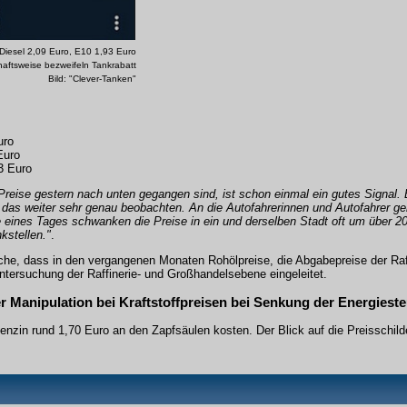
Diesel 2,09 Euro, E10 1,93 Euro
chaftsweise bezweifeln Tankrabatt
Bild: "Clever-Tanken"
uro
Euro
3 Euro
Preise gestern nach unten gegangen sind, ist schon einmal ein gutes Signal.
s weiter sehr genau beobachten. An die Autofahrerinnen und Autofahrer ger
fe eines Tages schwanken die Preise in ein und derselben Stadt oft um über 2
kstellen."
.
che, dass in den vergangenen Monaten Rohölpreise, die Abgabepreise der Raff
Untersuchung der Raffinerie- und Großhandelsebene eingeleitet.
Manipulation bei Kraftstoffpreisen bei Senkung der Energieste
nzin rund 1,70 Euro an den Zapfsäulen kosten. Der Blick auf die Preisschilde