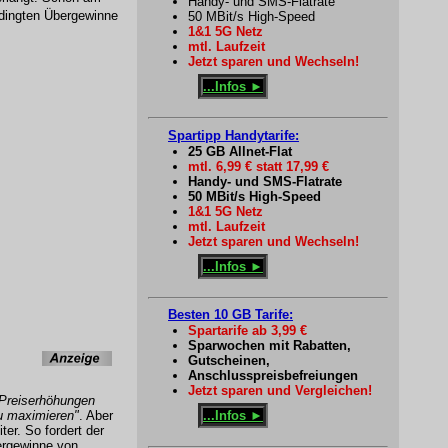
Handy- und SMS-Flatrate
edingten Übergewinne
50 MBit/s High-Speed
1&1 5G Netz
mtl. Laufzeit
Jetzt sparen und Wechseln!
...Infos ►
Spartipp Handytarife:
25 GB Allnet-Flat
mtl. 6,99 € statt 17,99 €
Handy- und SMS-Flatrate
50 MBit/s High-Speed
1&1 5G Netz
mtl. Laufzeit
Jetzt sparen und Wechseln!
...Infos ►
Besten 10 GB Tarife:
Spartarife ab 3,99 €
Sparwochen mit Rabatten,
Gutscheinen,
Anschlusspreisbefreiungen
Jetzt sparen und Vergleichen!
Preiserhöhungen
...Infos ►
u maximieren"
. Aber
er. So fordert der
ergewinne von