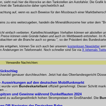
 sieht man hier die Abzocke an den Tankstellen am Autofahrer. Die Grafik b
hnet die Tankabzocke daher sprichwörtlich auf.
achtung auf, wenn es auch Beweise für den Missbrauch einer Marktbeherrsch
 eins zu eins weiterzugeben, handeln die Mineralölkonzerne hier unter dem "B
ht einfach verbieten. Kartellrechtswidriges Verhalten können wir abstellen u
e Preise können viele Gründe haben und auch im Wettbewerb entstehen. Im Kr
eobachten wir die Branche auch so genau."
, so der Präsident des Bundeskarte
bote entgehen, können Sie sich auch bei unserem
kostenlosen Newsletter
anme
 Änderungen im Telefonmarkt. Noch schneller sind Sie via
X (ehemals Twitte
Verwandte Nachrichten:
 Rückschlag
ßhandel genauer durchleuchten. Jetzt hat das Oberlandesgericht Düsse
 - Auswirkungen auf den deutschen Mobilfunkmarkt
et wurde vom
Bundeskartellamt
offiziell genehmigt. Dieser Schritt mark
n ...
pitzen und Gewinne während Dunkelflauten 2024
hland zu außergewöhnlich hohen Strompreisen im Großhandel. Die
Bun
agen DB Navigator der Deutschen Bahn