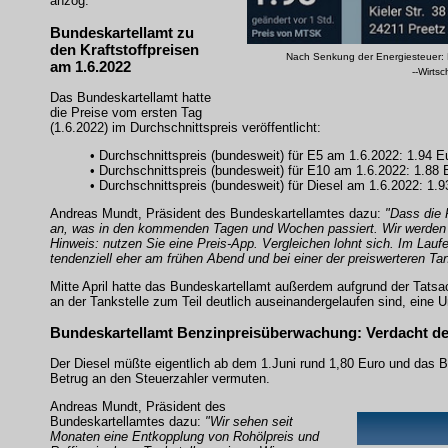
anzog.
Bundeskartellamt zu
den Kraftstoffpreisen
Nach Senkung der Energiesteuer: 
am 1.6.2022
--Wirts
Das Bundeskartellamt hatte
die Preise vom ersten Tag
(1.6.2022) im Durchschnittspreis veröffentlicht:
• Durchschnittspreis (bundesweit) für E5 am 1.6.2022: 1.94 E
• Durchschnittspreis (bundesweit) für E10 am 1.6.2022: 1.88 
• Durchschnittspreis (bundesweit) für Diesel am 1.6.2022: 1.9
Andreas Mundt, Präsident des Bundeskartellamtes dazu:
"Dass die 
an, was in den kommenden Tagen und Wochen passiert. Wir werden da
Hinweis: nutzen Sie eine Preis-App. Vergleichen lohnt sich. Im Lau
tendenziell eher am frühen Abend und bei einer der preiswerteren Tan
Mitte April hatte das Bundeskartellamt außerdem aufgrund der Tatsa
an der Tankstelle zum Teil deutlich auseinandergelaufen sind, eine 
Bundeskartellamt Benzinpreisüberwachung: Verdacht der 
Der Diesel müßte eigentlich ab dem 1.Juni rund 1,80 Euro und das Be
Betrug an den Steuerzahler vermuten.
Andreas Mundt, Präsident des
Bundeskartellamtes dazu:
"Wir sehen seit
Monaten eine Entkopplung von Rohölpreis und