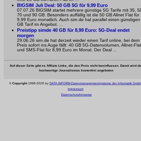
BIGSIM Juli Deal: 50 GB 5G für 9,99 Euro
07.07.26 BIGSIM startet mehrere günstige 5G Tarife mit 35, 5
70 und 90 GB. Besonders auffällig ist die 50 GB Allnet Flat für
9,99 Euro monatlich. Auch sim.de hat parallel einen günstigen
GB Tarif im Angebot. ...
Preistipp simde 40 GB für 8,99 Euro: 5G-Deal endet
morgen
29.06.26 sim.de hat derzeit wieder einen Tarif online, bei dem
Preis sofort ins Auge fällt: 40 GB 5G-Datenvolumen, Allnet-Fla
und SMS-Flat für 8,99 Euro im Monat. Der Deal ...
Auf dieser Seite gibt es Affilate Links, die den Preis nicht beeinflussen. Damit wird de
hochwertige Journalismus kostenfrei angeboten
©
Copyright
1998-2026 by
DATA INFORM-Datenmanagementsysteme der Informatik Gmb
Impressum
Datenschutzhinweise