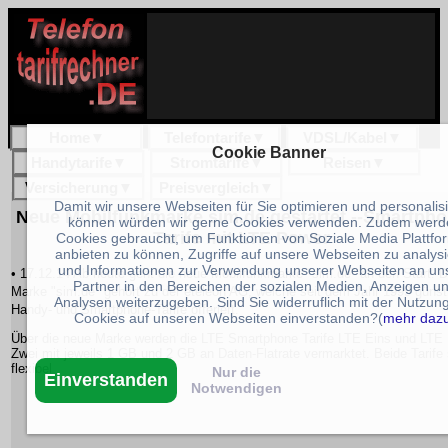
Home
▼
Telefontarife
▼
VDSL/Kabel
▼
Cookie Banner
Handytarife
▼
Stromtarife
▼
Reisen
▼
Versicherung
▼
Preisvergleich
▼
Damit wir unsere Webseiten für Sie optimieren und personalis
Neue Mobilfunkmarke sim.de gestartet --Smartph
können würden wir gerne Cookies verwenden. Zudem werd
Tarife mit LTE Power
Cookies gebraucht, um Funktionen von Soziale Media Plattfo
anbieten zu können, Zugriffe auf unsere Webseiten zu analys
und Informationen zur Verwendung unserer Webseiten an un
• 17.12.14 Ab heute geht die neue Mobilfunkmarke "sim.de" an den Start. D
Partner in den Bereichen der sozialen Medien, Anzeigen u
Marke "sim.de" gehört zu der eteleon AG, welche seit dem Jahr 1999 günst
Analysen weiterzugeben. Sind Sie widerruflich mit der Nutzun
Handy- und Smartphone-Tarife offeriert.
Cookies auf unseren Webseiten einverstanden?(
mehr daz
Über die neue Marke werden die LTE Smartphone Tarife LTE Eins und LTE
Zwei mit jeweils 1 GB und 2 GB an Daten-Flatrate vermarktet. Beide Tarife 
flexibel
Nur die
Einverstanden
Notwendigen