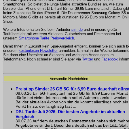
Smartphones. So bietet die junge Marke attraktive Bundles an, wie zum
Beispiel das iPhone 6 mit LTE-Tarif für nur 39,95 Euro monatlich. Dabei gib
keine Zuzahlung für das iPhone 6. Die Dauerbrenner Samsung Galaxy S5 
Motorola Moto G gibt es bereits ab günstigen 19,95 Euro pro Monat im Onli
Shop.
Weitere Infos erhalten Sie beim Anbieter
sim.de
und in unsere große
Tarifübersicht mit weiteren Aktionen, Gutscheinen und Freimonaten bei
unserem
Smartphone Tarife Preisvergleich
.
Damit Ihnen in Zukunft kein Spar-Angebot entgeht, können Sie sich auch b
unserem
kostenlosen Newsletter
anmelden. Einmal in der Woche bekomm
Sie dann eine Übersicht an Aktionen und wichtigen Änderungen im
Telefonmarkt. Noch schneller sind Sie aber via
Twitter
und
Facebook
inform
Verwandte Nachrichten:
Preistipp Simde: 25 GB 5G für 6,99 Euro dauerhaft güns
08.08.26 Ein 5G-Handytarif mit 25 GB für 6,99 Euro im Monat
dürfte bei vielen Interessenten sofort Aufmerksamkeit wecken.
Bei der aktuellen Aktion von sim.de kommt allerdings noch ein
Punkt hinzu, der langfristig fast ...
DSL Tarife Juli 2026: Die besten Angebote im aktuellen
Vergleich
30.07.26 Auf dem deutschen Festnetzmarkt haben sich mehr
Angebote verändert. Besonders deutlich ist das bei 1&1: Statt