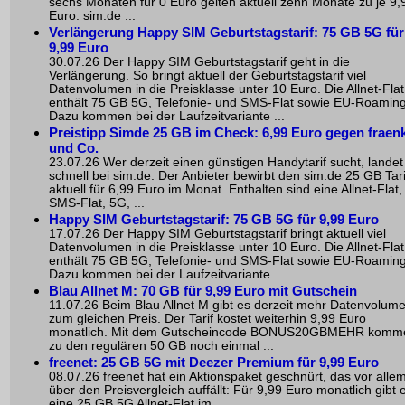
sechs Monaten für 0 Euro gelten aktuell zehn Monate zu je 9,
Euro. sim.de ...
Verlängerung Happy SIM Geburtstagstarif: 75 GB 5G für
9,99 Euro
30.07.26 Der Happy SIM Geburtstagstarif geht in die
Verlängerung. So bringt aktuell der Geburtstagstarif viel
Datenvolumen in die Preisklasse unter 10 Euro. Die Allnet-Flat
enthält 75 GB 5G, Telefonie- und SMS-Flat sowie EU-Roaming
Dazu kommen bei der Laufzeitvariante ...
Preistipp Simde 25 GB im Check: 6,99 Euro gegen fraen
und Co.
23.07.26 Wer derzeit einen günstigen Handytarif sucht, landet
schnell bei sim.de. Der Anbieter bewirbt den sim.de 25 GB Tari
aktuell für 6,99 Euro im Monat. Enthalten sind eine Allnet-Flat,
SMS-Flat, 5G, ...
Happy SIM Geburtstagstarif: 75 GB 5G für 9,99 Euro
17.07.26 Der Happy SIM Geburtstagstarif bringt aktuell viel
Datenvolumen in die Preisklasse unter 10 Euro. Die Allnet-Flat
enthält 75 GB 5G, Telefonie- und SMS-Flat sowie EU-Roaming
Dazu kommen bei der Laufzeitvariante ...
Blau Allnet M: 70 GB für 9,99 Euro mit Gutschein
11.07.26 Beim Blau Allnet M gibt es derzeit mehr Datenvolum
zum gleichen Preis. Der Tarif kostet weiterhin 9,99 Euro
monatlich. Mit dem Gutscheincode BONUS20GBMEHR komm
zu den regulären 50 GB noch einmal ...
freenet: 25 GB 5G mit Deezer Premium für 9,99 Euro
08.07.26 freenet hat ein Aktionspaket geschnürt, das vor alle
über den Preisvergleich auffällt: Für 9,99 Euro monatlich gibt 
eine 25 GB 5G Allnet-Flat im ...