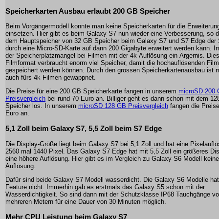
Speicherkarten Ausbau erlaubt 200 GB Speicher
Beim Vorgängermodell konnte man keine Speicherkarten für die Erweiterun
einsetzen. Hier gibt es beim Galaxy S7 nun wieder eine Verbesserung, so 
dem Hauptspeicher von 32 GB Speicher beim Galaxy S7 und S7 Edge der 
durch eine Micro-SD-Karte auf dann 200 Gigabyte erweitert werden kann. I
der Speicherplatzmangel bei Filmen mit der 4k-Auflösung ein Ärgernis. Die
Filmformat verbraucht enorm viel Speicher, damit die hochauflösenden Fil
gespeichert werden können. Durch den grossen Speicherkartenausbau ist
auch fürs 4k Filmen gewappnet.
Die Preise für eine 200 GB Speicherkarte fangen in unserem
microSD 200
Preisvergleich
bei rund 70 Euro an. Billiger geht es dann schon mit dem 1
Speicher los. In unserem
microSD 128 GB Preisvergleich
fangen die Preise
Euro an.
5,1 Zoll beim Galaxy S7, 5,5 Zoll beim S7 Edge
Die Display-Größe liegt beim Galaxy S7 bei 5,1 Zoll und hat eine Pixelaufl
2560 mal 1440 Pixel. Das Galaxy S7 Edge hat mit 5,5 Zoll ein größeres Di
eine höhere Auflösung. Hier gibt es im Vergleich zu Galaxy S6 Modell kein
Auflösung.
Dafür sind beide Galaxy S7 Modell wasserdicht. Die Galaxy S6 Modelle hat
Feature nicht. Immerhin gab es erstmals das Galaxy S5 schon mit der
Wasserdichtigkeit. So sind dann mit der Schutzklasse IP68 Tauchgänge vo
mehreren Metern für eine Dauer von 30 Minuten möglich.
Mehr CPU Leistung beim Galaxy S7