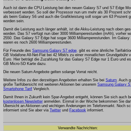
Auch ist dann die CPU Leistung bei den neuen Galaxy S7 und S7 Edge Mo
verbessert worden. So soll der Prozessor nun um mehr als 30 Prozent schne
als beim Galaxy S6 und auch die Grafikleistung soll sogar um 63 Prozent g
worden sein.
Damit die Leistung auch länger anhält, ist die Akku-Leistung nach oben ge
worden. Das S7 verfügt nun über 3000 Milliamperestunden (mAh), vorher w
2550. Das Galaxy S7 Edge hat sogar 3600 Milliamperestunden. Im Galaxy
waren es noch 2600 Milliamperestunden.
Für Freunde des
Samsung Galaxy S7 edge
. gibt es eine ähnliche Tarifaktio
GB Vodafone All-Net-Flat bei 42 Mbit/s zu einer monatlichen Grundgebühr 
Euro. Hier beträgt die Zuzahlung für das Galaxy S7 Edge nur 1 Euro und es
GB Micro-SD Karte dazu.
Die neuen Saturn Angebote gelten solange Vorrat reicht.
Weitere Infos zu den derzeitigen Angeboten erhalten Sie bei
Saturn
. Auch g
große Tarifübersicht mit weiteren Aktionen bei unserem
Samsung Galaxy S
Smartphone Tarif
Vergleich.
Damit Ihnen in Zukunft kein Spar-Angebot entgeht, können Sie sich auch 
kostenlosen Newsletter
anmelden. Einmal in der Woche bekommen Sie dan
Übersicht an Aktionen und wichtigen Änderungen im Telefonmarkt. Noch sc
informiert sind Sie aber via
Twitter
und
Facebook
informiert.
Verwandte Nachrichten: