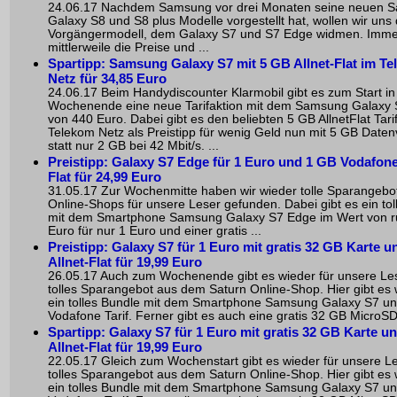
24.06.17 Nachdem Samsung vor drei Monaten seine neuen 
Galaxy S8 und S8 plus Modelle vorgestellt hat, wollen wir un
Vorgängermodell, dem Galaxy S7 und S7 Edge widmen. Immer
mittlerweile die Preise und ...
Spartipp: Samsung Galaxy S7 mit 5 GB Allnet-Flat im T
Netz für 34,85 Euro
24.06.17 Beim Handydiscounter Klarmobil gibt es zum Start in
Wochenende eine neue Tarifaktion mit dem Samsung Galaxy 
von 440 Euro. Dabei gibt es den beliebten 5 GB AllnetFlat Tari
Telekom Netz als Preistipp für wenig Geld nun mit 5 GB Date
statt nur 2 GB bei 42 Mbit/s. ...
Preistipp: Galaxy S7 Edge für 1 Euro und 1 GB Vodafone
Flat für 24,99 Euro
31.05.17 Zur Wochenmitte haben wir wieder tolle Sparangebo
Online-Shops für unsere Leser gefunden. Dabei gibt es ein tol
mit dem Smartphone Samsung Galaxy S7 Edge im Wert von r
Euro für nur 1 Euro und einer gratis ...
Preistipp: Galaxy S7 für 1 Euro mit gratis 32 GB Karte 
Allnet-Flat für 19,99 Euro
26.05.17 Auch zum Wochenende gibt es wieder für unsere Les
tolles Sparangebot aus dem Saturn Online-Shop. Hier gibt es 
ein tolles Bundle mit dem Smartphone Samsung Galaxy S7 u
Vodafone Tarif. Ferner gibt es auch eine gratis 32 GB MicroSD 
Spartipp: Galaxy S7 für 1 Euro mit gratis 32 GB Karte u
Allnet-Flat für 19,99 Euro
22.05.17 Gleich zum Wochenstart gibt es wieder für unsere Le
tolles Sparangebot aus dem Saturn Online-Shop. Hier gibt es 
ein tolles Bundle mit dem Smartphone Samsung Galaxy S7 u