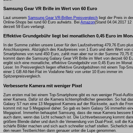
Samsung Gear VR Brille im Wert von 60 Euro
Laut unserem
Samsung Gear VR-Brillen Preisvergleich
liegt der Preis in d
Online-Shops bei rund 60 Euro aufwärts. Bei
Amazon
(Stand 04.04.2017 12
derzeit 59 Euro verlangt.
Effektive Grundgebühr liegt bei monatlichen 0,45 Euro im Mon
In der Summe zahlen unsere Leser für den Laufzeitvertrag 479,76 Euro plu
Anschlusspreis. Abzüglich des Kaufpreises von 1 Euro und dem Wert von 
Smartphones von rund 450 Euro, zahlt man aber nur in der Summe 70,75 E
kommt dann die Samsung Galaxy Gear VR Brille im Wert von derzeit 60 Eu
ergibt sich eine monatliche, effektive Grundgebühr von 0,45 Euro im Monat 
Leser. Im Preisvergleich liegen effektive Grundgebühren mit einem Top-Sm
einer 1 GB All-Net-Flat im Vodafone Netz von unter 10 Euro immer im
Spitzenpreisvergleich.
Verbesserte Kamera mit weniger Pixel
Zum ersten mal bei einem Top-Smartphone gibt es nun weniger Pixel-Auflö
einer Kamera. Dafür ist die Kamera lichtempfindlicher geworden. So hat da
Galaxy S7 nun eine 13 Megapixel Kamera auf der Rückseite, auch die Fro
kommt mit nur 5 Megapixel daher. So gab es beim Galaxy S6 immerhin ein
Megapixel. Immerhin behauptet Samsung, dass die neue Kamera bessere B
auch dann, wenn das Licht schwach ist. Die Lichtverbesserung kommt dan
größere Blende daher und durch die Verwendung von Dual-Pixel, soll die K
schärfe Bilder machen und sich auch schneller scharf stellen. Sicherlich wi
den neuen Testberichten dann genauer unter die Lupe genommen.