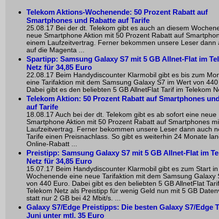
Telekom Aktions-Wochenende: 50 Prozent Rabatt auf
Smartphones und Rabatte auf Tarife
25.08.17 Bei der dt. Telekom gibt es auch an diesem Wochen
neue Smartphone Aktion mit 50 Prozent Rabatt auf Smartphon
einem Laufzeitvertrag. Ferner bekommen unsere Leser dann
auf die Magenta ...
Spartipp: Samsung Galaxy S7 mit 5 GB Allnet-Flat im T
Netz für 34,85 Euro
22.08.17 Beim Handydiscounter Klarmobil gibt es bis zum Mo
eine Tarifaktion mit dem Samsung Galaxy S7 im Wert von 440
Dabei gibt es den beliebten 5 GB AllnetFlat Tarif im Telekom Net
Telekom Aktion: 50 Prozent Rabatt auf Smartphones und
auf Tarife
18.08.17 Auch bei der dt. Telekom gibt es ab sofort eine neue
Smartphone Aktion mit 50 Prozent Rabatt auf Smartphones mi
Laufzeitvertrag. Ferner bekommen unsere Leser dann auch n
Tarife einen Preisnachlass. So gibt es weiterhin 24 Monate la
Online-Rabatt ...
Preistipp: Samsung Galaxy S7 mit 5 GB Allnet-Flat im T
Netz für 34,85 Euro
15.07.17 Beim Handydiscounter Klarmobil gibt es zum Start in
Wochenende eine neue Tarifaktion mit dem Samsung Galaxy 
von 440 Euro. Dabei gibt es den beliebten 5 GB AllnetFlat Tari
Telekom Netz als Preistipp für wenig Geld nun mit 5 GB Date
statt nur 2 GB bei 42 Mbit/s. ...
Galaxy S7/Edge Preistipps: Die besten Galaxy S7/Edge T
Juni unter mtl. 35 Euro