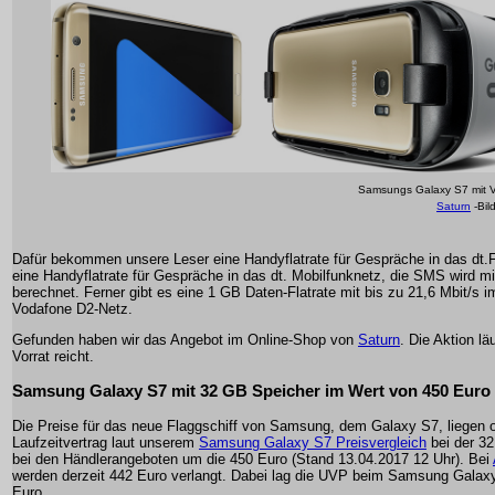
Samsungs Galaxy S7 mit VR
Saturn
-Bil
Dafür bekommen unsere Leser eine Handyflatrate für Gespräche in das dt.
eine Handyflatrate für Gespräche in das dt. Mobilfunknetz, die SMS wird mi
berechnet. Ferner gibt es eine 1 GB Daten-Flatrate mit bis zu 21,6 Mbit/s i
Vodafone D2-Netz.
Gefunden haben wir das Angebot im Online-Shop von
Saturn
. Die Aktion lä
Vorrat reicht.
Samsung Galaxy S7 mit 32 GB Speicher im Wert von 450 Euro
Die Preise für das neue Flaggschiff von Samsung, dem Galaxy S7, liegen 
Laufzeitvertrag laut unserem
Samsung Galaxy S7 Preisvergleich
bei der 3
bei den Händlerangeboten um die 450 Euro (Stand 13.04.2017 12 Uhr). Bei
werden derzeit 442 Euro verlangt. Dabei lag die UVP beim Samsung Galax
Euro.