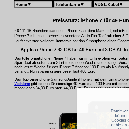
Home
▼
Telefontarife
▼
VDSL/Kabel
▼
Preissturz: iPhone 7 für 49 Eur
• 07.11.16 Nachdem das neue iPhone 7 auf dem Markt ist, schießen s
iPhone 7 mit einem schnellen Vodafone All-In-Flat Tarif mit einer 3
Laufzeitvertrag verlangt. Immerhin hat das Smartphone einen Gegenwe
Apples iPhone 7 32 GB für 49 Euro mit 3 GB All-In-F
Das tolle Smartphone iPhone 7 haben wir im Online-Shop von Saturn
Spar-Deal ab sofort zum Start in die neue Woche und solange Vorrat 
noch letzte Woche für das iPhone 7 Angebot 199 Euro als Kaufhand
verlangt. Nun sparen unsere Leser fast 400 Euro.
Das Top-Smartphone Samsung Apple iPhone 7 mit dem Smartphone 
Vodafone
gibt es nun für einmalige 49 Euro statt 199 Euro mit einem
monatlichen 34,99 Euro statt 44,99 Euro. Der Anschlusspreis beträgt
Damit wir
können
Cookies 
anbieten 