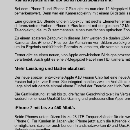
Bei dem iPhone 7 und iPhone 7 Plus gibt es nun eine 12-Megapixel K
bemerkenswert. Denn wer ein Kameraobjektiv mit einem Bildstabilisa
Eine größere 1.8 Blende und ein Objektiv mit sechs Elementen ermögl
differenziertere Farben. iPhone 7 Plus kommt mit der gleichen 12-M
Teleobjektiv, die im Zusammenspiel einen zweifachen optischen Zoo
Zu einem späteren Zeitpunkt in diesem Jahr werden die dualen 12-M
Kameras des iPhone 7 Plus bei der Aufnahme von Bildern zurückgrei
um im Ergebnis verblüffende Portraits zu erhalten, die vormals aus
Ferner gibt es einen neuen, von Apple entwickelten Bildsignalprozes
verarbeitet. Auch gibt es eine 7-Megapixel FaceTime HD Kamera mit 
Mehr Leistung und Batterielaufzeit
Der neue speziell entwickelte Apple A10 Fusion Chip hat eine neue 
Fusion hat jetzt vier Kerne. Sie integriert nahtlos zwei im Verhältn
Lage sind mit gerade einmal einem Fünftel der Energie der High-P
Die Grafikleistung ist mit bis zu dreifacher Geschwindigkeit im Verg
wodurch eine neue Qualität bei Gaming und professionellen Apps erre
iPhone 7 mit bis zu 450 Mbit/s
Beide Phones unterstützen bis zu 25 LTE-Frequenzbänder für ein we
iPhone 6. Für Kunden in Japan wird iPhone jetzt auch die führende 
ermöglichen, darunter auch bei den Inlandsnetzwerken iD und QuicP
Nahverkehrsbetreiber.