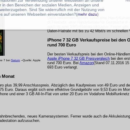
rmationen zur Verwendung unserer Webseiten an unsere
Nu
r in den Bereichen der sozialen Medien, Anzeigen und
weiterzugeben. Sind Sie widerruflich mit der Nutzung von
s auf unseren Webseiten einverstanden?(
mehr dazu
)
Dafür bekommen unsere Leser eine Handyflatrate
dt.Festnetz, eine Handyflatrate für Gespräche in 
auch ist eine SMS-Flatrate inklusive. Ferner gibt
Daten-Flatrate mit bis zu 42 Mbit/s im schnellen
iPhone 7 32 GB Verkaufspreise bei den O
rund 700 Euro
Der besten Verkaufspreis bei den Online-Händlern
Apple iPhone 7 32 GB Preisvergleich
bei den ers
ne 7 bei
Saturn
--Quelle: Apple
rund 700 Euro. Bei
Amazon
(Stand 07.11.2016 15 
693 Euro verlangt.
m Monat
uro plus 39,99 Anschlusspreis. Abzüglich des Kaufpreises von 49 Euro und 
5 Euro. Daraus ergibt sich eine effektive Grundgebühr von 9,53 Euro im Mona
hone und einer 3 GB All-In-Flat von unter 20 Euro im Vodafone Mobilfunknet
n bahnbrechendes, neues Kamerasystemen. Ferner wurde auch die Akkuleistun
Ladestation aufzusuchen.