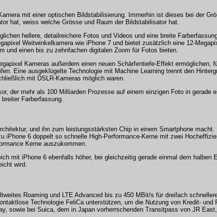
amera mit einer optischen Bildstabilisierung. Immerhin ist dieses bei der Gr
tor hat, weiss welche Grösse und Raum der Bildstabilisator hat.
ichen hellere, detailreichere Fotos und Videos und eine breite Farberfassung 
egapixel Weitwinkelkamera wie iPhone 7 und bietet zusätzlich eine 12-Megap
m und einen bis zu zehnfachen digitalen Zoom für Fotos bieten.
egapixel Kameras außerdem einen neuen Schärfentiefe-Effekt ermöglichen, fü
fen. Eine ausgeklügelte Technologie mit Machine Learning trennt den Hinter
schließlich mit DSLR-Kameras möglich waren.
sor, der mehr als 100 Milliarden Prozesse auf einem einzigen Foto in gerade 
breiter Farberfassung.
Architektur, und ihn zum leistungsstärksten Chip in einem Smartphone macht
is zu iPhone 6 doppelt so schnelle High-Performance-Kerne mit zwei Hocheffizie
erformance Kerne auszukommen.
leich mit iPhone 6 ebenfalls höher, bei gleichzeitig gerade einmal dem halben 
icht wird.
ltweites Roaming und LTE Advanced bis zu 450 MBit/s für dreifach schneller
kontaktlose Technologie FeliCa unterstützen, um die Nutzung von Kredit- und 
ay, sowie bei Suica, dem in Japan vorherrschenden Transitpass von JR East,