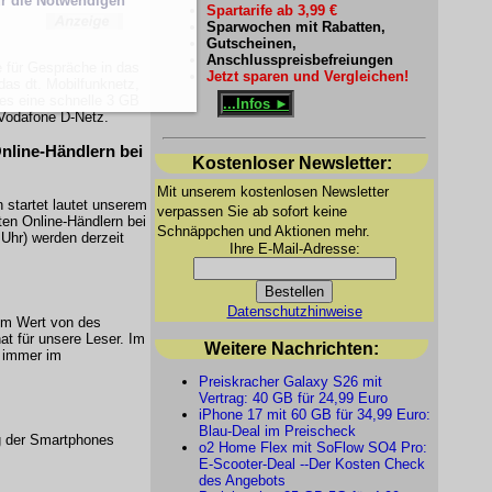
r die Notwendigen
Spartarife ab 3,99 €
Sparwochen mit Rabatten,
Gutscheinen,
Anschlusspreisbefreiungen
 für Gespräche in das
Jetzt sparen und Vergleichen!
das dt. Mobilfunknetz,
 es eine schnelle 3 GB
...Infos ►
 Vodafone D-Netz.
nline-Händlern bei
Kostenloser Newsletter:
Mit unserem kostenlosen Newsletter
 startet lautet unserem
verpassen Sie ab sofort keine
ten Online-Händlern bei
Schnäppchen und Aktionen mehr.
Uhr) werden derzeit
Ihre E-Mail-Adresse:
Datenschutzhinweise
dem Wert von des
t für unsere Leser. Im
Weitere Nachrichten:
z immer im
Preiskracher Galaxy S26 mit
Vertrag: 40 GB für 24,99 Euro
iPhone 17 mit 60 GB für 34,99 Euro:
Blau-Deal im Preischeck
g der Smartphones
o2 Home Flex mit SoFlow SO4 Pro:
E-Scooter-Deal --Der Kosten Check
des Angebots