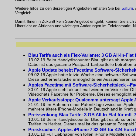
Weitere Infos zu den derzeitigen Angeboten erhalten Sie bei
Saturn
.
Vergleich.
Damit Ihnen in Zukunft kein Spar-Angebot entgeht, können Sie sich
Übersicht an Aktionen und wichtigen Änderungen im Telefonmarkt. No
Blau Tarife auch als Flex-Variante: 3 GB All-In-Fla
13.02.19 Beim Handydiscounter Blau gibt es ab morgen, 
Dabei ist das gesamte Postpaid Tarifportfolio betroffen u
Apple Update behebt Facetime Software-Sicherhei
09.02.19 Apple hatte letzte Woche eine schwere Softwa
Diese Sicherheitslücke ermöglichte ein Ausspionieren 
Apples Facetime mit Software-Sicherheitsleck --F
30.01.19 Apple steht aktuell mal wieder im Visier der Ö
Videochats Facetime für Probleme. Dieses ermöglicht ei
Apple Verkaufsstopp: Qualcomm untersagt Apple 
21.01.19 Im Rahmen einer Patentklage zwischen Apple 
mehrere ältere iPhone-Modelle in Deutschland in Kraft ges
Preissenkung Blau Tarife: 3 GB All-In-Flat für mtl
10.01.19 Beim Handydiscounter Blau gibt es ab sofort ei
Tarifen im Herbst. Dieses mal ist das gesamte Postpaid Tar
Preiskracher: Apples iPhone 7 32 GB für 424 Euro 
10.01.19 Für Liebhaber von tollen iPhone Modellen gibt