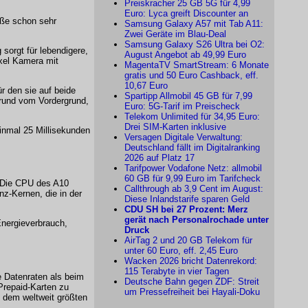
Preiskracher 25 GB 5G für 4,99
Euro: Lyca greift Discounter an
öße schon sehr
Samsung Galaxy A57 mit Tab A11:
Zwei Geräte im Blau-Deal
Samsung Galaxy S26 Ultra bei O2:
sorgt für lebendigere,
August Angebot ab 49,99 Euro
ixel Kamera mit
MagentaTV SmartStream: 6 Monate
gratis und 50 Euro Cashback, eff.
10,67 Euro
r den sie auf beide
Spartipp Allmobil 45 GB für 7,99
grund vom Vordergrund,
Euro: 5G-Tarif im Preischeck
Telekom Unlimited für 34,95 Euro:
Drei SIM-Karten inklusive
einmal 25 Millisekunden
Versagen Digitale Verwaltung:
Deutschland fällt im Digitalranking
2026 auf Platz 17
Tarifpower Vodafone Netz: allmobil
60 GB für 9,99 Euro im Tarifcheck
. Die CPU des A10
Callthrough ab 3,9 Cent im August:
nz-Kernen, die in der
Diese Inlandstarife sparen Geld
CDU SH bei 27 Prozent: Merz
gerät nach Personalrochade unter
Energieverbrauch,
Druck
AirTag 2 und 20 GB Telekom für
unter 60 Euro, eff. 2,45 Euro
Wacken 2026 bricht Datenrekord:
115 Terabyte in vier Tagen
e Datenraten als beim
Deutsche Bahn gegen ZDF: Streit
Prepaid-Karten zu
um Pressefreiheit bei Hayali-Doku
 dem weltweit größten