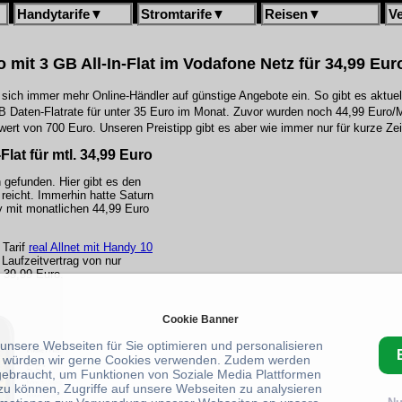
Handytarife
▼
Stromtarife
▼
Reisen
▼
V
o mit 3 GB All-In-Flat im Vodafone Netz für 34,99 Eur
ich immer mehr Online-Händler auf günstige Angebote ein. So gibt es aktuel
 GB Daten-Flatrate für unter 35 Euro im Monat. Zuvor wurden noch 44,99 Euro
rt von 700 Euro. Unseren Preistipp gibt es aber wie immer nur für kurze Zei
lat für mtl. 34,99 Euro
 gefunden. Hier gibt es den
reicht. Immerhin hatte Saturn
y mit monatlichen 44,99 Euro
Tarif
real Allnet mit Handy 10
 Laufzeitvertrag von nur
 39,99 Euro.
Cookie Banner
 unsere Webseiten für Sie optimieren und personalisieren
 würden wir gerne Cookies verwenden. Zudem werden
gebraucht, um Funktionen von Soziale Media Plattformen
zu können, Zugriffe auf unsere Webseiten zu analysieren