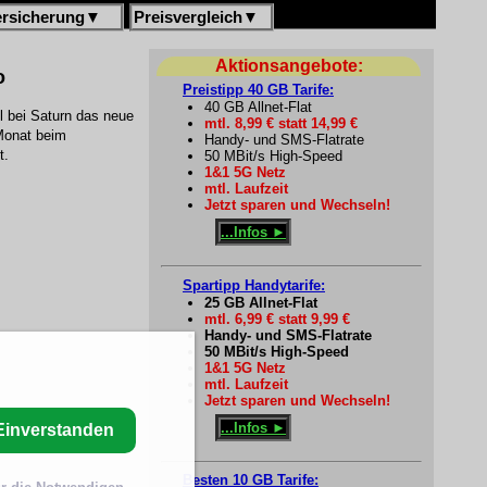
ersicherung
▼
Preisvergleich
▼
Aktionsangebote:
o
Preistipp 40 GB Tarife:
40 GB Allnet-Flat
l bei Saturn das neue
mtl. 8,99 € statt 14,99 €
/Monat beim
Handy- und SMS-Flatrate
t.
50 MBit/s High-Speed
1&1 5G Netz
mtl. Laufzeit
Jetzt sparen und Wechseln!
...Infos ►
Spartipp Handytarife:
25 GB Allnet-Flat
mtl. 6,99 € statt 9,99 €
Handy- und SMS-Flatrate
50 MBit/s High-Speed
1&1 5G Netz
mtl. Laufzeit
Jetzt sparen und Wechseln!
...Infos ►
Einverstanden
Besten 10 GB Tarife: