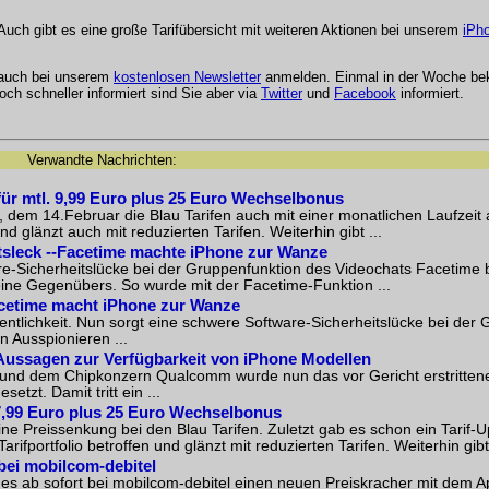
 Auch gibt es eine große Tarifübersicht mit weiteren Aktionen bei unserem
iPh
 auch bei unserem
kostenlosen Newsletter
anmelden. Einmal in der Woche be
ch schneller informiert sind Sie aber via
Twitter
und
Facebook
informiert.
Verwandte Nachrichten:
t für mtl. 9,99 Euro plus 25 Euro Wechselbonus
dem 14.Februar die Blau Tarifen auch mit einer monatlichen Laufzeit a
nd glänzt auch mit reduzierten Tarifen. Weiterhin gibt ...
tsleck --Facetime machte iPhone zur Wanze
re-Sicherheitslücke bei der Gruppenfunktion des Videochats Facetime
seine Gegenübers. So wurde mit der
Facetime-Funktion
...
acetime macht iPhone zur Wanze
ffentlichkeit. Nun sorgt eine schwere Software-Sicherheitslücke bei der
n Ausspionieren ...
Aussagen zur Verfügbarkeit von iPhone Modellen
und dem Chipkonzern Qualcomm wurde nun das vor Gericht erstrittene
etzt. Damit tritt ein ...
. 7,99 Euro plus 25 Euro Wechselbonus
ne Preissenkung bei den Blau Tarifen. Zuletzt gab es schon ein Tarif-
ifportfolio betroffen und glänzt mit reduzierten Tarifen. Weiterhin gibt 
bei mobilcom-debitel
 es ab sofort bei mobilcom-debitel einen neuen Preiskracher mit dem 