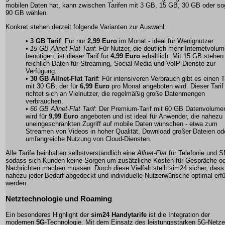
mobilen Daten hat, kann zwischen Tarifen mit 3 GB, 15 GB, 30 GB oder so
90 GB wählen.
Konkret stehen derzeit folgende Varianten zur Auswahl:
•
3 GB Tarif
: Für nur
2,99 Euro
im Monat - ideal für Wenignutzer.
•
15 GB Allnet-Flat Tarif
: Für Nutzer, die deutlich mehr Internetvolu
benötigen, ist dieser Tarif für
4,99 Euro
erhältlich. Mit 15 GB stehen
reichlich Daten für Streaming, Social Media und VoIP-Dienste zur
Verfügung.
•
30 GB Allnet-Flat Tarif
: Für intensiveren Verbrauch gibt es einen T
mit 30 GB, der für
6,99 Euro
pro Monat angeboten wird. Dieser Tarif
richtet sich an Vielnutzer, die regelmäßig große Datenmengen
verbrauchen.
•
60 GB Allnet-Flat Tarif
: Der Premium-Tarif mit 60 GB Datenvolume
wird für
9,99 Euro
angeboten und ist ideal für Anwender, die nahezu
uneingeschränkten Zugriff auf mobile Daten wünschen - etwa zum
Streamen von Videos in hoher Qualität, Download großer Dateien od
umfangreiche Nutzung von Cloud-Diensten.
Alle Tarife beinhalten selbstverständlich eine
Allnet-Flat
für Telefonie und 
sodass sich Kunden keine Sorgen um zusätzliche Kosten für Gespräche o
Nachrichten machen müssen. Durch diese Vielfalt stellt
sim24
sicher, dass
nahezu jeder Bedarf abgedeckt und individuelle Nutzerwünsche optimal erfül
werden.
Netztechnologie und Roaming
Ein besonderes Highlight der
sim24 Handytarife
ist die Integration der
modernen
5G
-Technologie. Mit dem Einsatz des leistungsstarken 5G-Netze