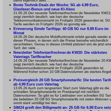
damit eigentlich alles ...
Beste Technik-Deals der Woche: 5G ab 4,99 Euro,
Glasfaser-Bonus und neue KI-Abos
21.05.26 Der neueste Telefontarifrechner.de Newsletter KW21
zeigt ziemlich deutlich, wie hart der deutsche
Telekommunikationsmarkt im Frühjahr 2026 geworden ist. 5G
Tarife werden im Frühjahr 2026 so günstig wie ...
Erinnerung Simde Tariftipp: 40 GB 5G nur 8,99 Euro im
Monat
18.05.26 Der deutsche Mobilfunkmarkt erlebt gerade wieder e
dieser Phasen, in denen sich die Preise beinahe wöchentlich
verschieben. Genau in dieses Umfeld platziert sim.de jetzt ein
Tarif, der viele ...
Newsletter Telefontarifrechner.de KW20: Die stärksten
Vatertags Tarifkracher
14.05.26 Der neueste Telefontarifrechner.de Newsletter 20.K
zeigt ziemlich deutlich, wie hart der deutsche
Telekommunikationsmarkt im Frühjahr 2026 geworden ist.
Während früher schon 10 GB Datenvolumen als starkes Ange
...
Preisvergleich 20 GB Smartphonetarife: Die besten Tarif
ab 4,99 Euro zum Vatertag
13.05.26 Auch zum langsamen Start zum Vatertag gibt es die
schnellen Smartphonetarife im Preiskampf mit reichlich
Datenvolumen. So gibt es für Liebhaber von schnellen 5G Tari
die beliebten 20 GB 5G Smartphonetarife mit vielen Aktionen 
somit stark verbilligt bei den ...
SIM24 greift den Billigmarkt an: 25 GB für 6,99 Euro set