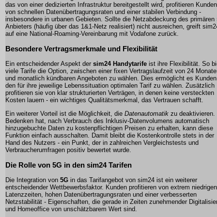
das von einer dedizierten Infrastruktur bereitgestellt wird, profitieren Kunden
von schnellen Datenübertragungsraten und einer stabilen Verbindung -
insbesondere in urbanen Gebieten. Sollte die Netzabdeckung des primären
Anbieters (häufig über das 1&1-Netz realisiert) nicht ausreichen, greift
sim2
auf eine National-Roaming-Vereinbarung mit Vodafone zurück.
Besondere Vertragsmerkmale und Flexibilität
Ein entscheidender Aspekt der
sim24 Handytarife
ist ihre Flexibilität. So b
viele Tarife die Option, zwischen einer fixen Vertragslaufzeit von 24 Monat
und monatlich kündbaren Angeboten zu wählen. Dies ermöglicht es Kunden
den für ihre jeweilige Lebenssituation optimalen Tarif zu wählen. Zusätzlich
profitieren sie von klar strukturierten Verträgen, in denen keine versteckten
Kosten lauern - ein wichtiges Qualitätsmerkmal, das Vertrauen schafft.
Ein weiterer Vorteil ist die Möglichkeit, die
Datenautomatik
zu deaktivieren.
Bedenken hat, nach Verbrauch des Inklusiv-Datenvolumens automatisch
hinzugebuchte Daten zu kostenpflichtigen Preisen zu erhalten, kann diese
Funktion einfach ausschalten. Damit bleibt die Kostenkontrolle stets in der
Hand des Nutzers - ein Punkt, der in zahlreichen Vergleichstests und
Verbraucherumfragen positiv bewertet wurde.
Die Rolle von
5G
in den sim24 Tarifen
Die Integration von
5G
in das Tarifangebot von
sim24
ist ein weiterer
entscheidender Wettbewerbsfaktor. Kunden profitieren von extrem niedrigen
Latenzzeiten, hohen Datenübertragungsraten und einer verbesserten
Netzstabilität - Eigenschaften, die gerade in Zeiten zunehmender Digitalisie
und Homeoffice von unschätzbarem Wert sind.