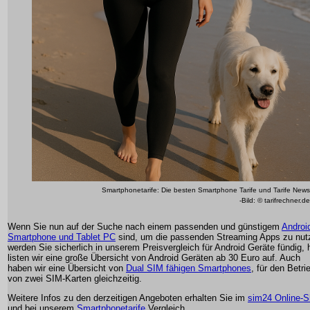
Smartphonetarife: Die besten Smartphone Tarife und Tarife News
-Bild: © tarifrechner.de
Wenn Sie nun auf der Suche nach einem passenden und günstigem
Androi
Smartphone und Tablet PC
sind, um die passenden Streaming Apps zu nut
werden Sie sicherlich in unserem Preisvergleich für Android Geräte fündig, h
listen wir eine große Übersicht von Android Geräten ab 30 Euro auf. Auch
haben wir eine Übersicht von
Dual SIM fähigen Smartphones
, für den Betri
von zwei SIM-Karten gleichzeitig.
Weitere Infos zu den derzeitigen Angeboten erhalten Sie im
sim24 Online-
und bei unserem
Smartphonetarife
Vergleich.