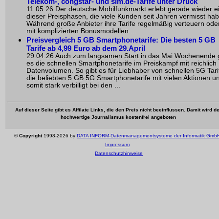
Telekom-, congstar- und sim.de-Tarife unter Druck
11.05.26 Der deutsche Mobilfunkmarkt erlebt gerade wieder e
dieser Preisphasen, die viele Kunden seit Jahren vermisst ha
Während große Anbieter ihre Tarife regelmäßig verteuern ode
mit komplizierten Bonusmodellen ...
Preisvergleich 5 GB Smartphonetarife: Die besten 5 GB
Tarife ab 4,99 Euro ab dem 29.April
29.04.26 Auch zum langsamen Start in das Mai Wochenende g
es die schnellen Smartphonetarife im Preiskampf mit reichlich
Datenvolumen. So gibt es für Liebhaber von schnellen 5G Tari
die beliebten 5 GB 5G Smartphonetarife mit vielen Aktionen u
somit stark verbilligt bei den ...
Auf dieser Seite gibt es Affilate Links, die den Preis nicht beeinflussen. Damit wird de
hochwertige Journalismus kostenfrei angeboten
©
Copyright
1998-2026 by
DATA INFORM-Datenmanagementsysteme der Informatik Gmb
Impressum
Datenschutzhinweise