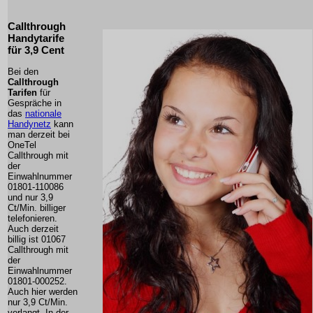
Callthrough
Handytarife
für 3,9 Cent
Bei den
Callthrough
Tarifen
für
Gespräche in
das
nationale
Handynetz
kann
man derzeit bei
OneTel
Callthrough mit
der
Einwahlnummer
01801-110086
und nur 3,9
Ct/Min. billiger
telefonieren.
Auch derzeit
billig ist 01067
Callthrough mit
der
Einwahlnummer
01801-000252.
Auch hier werden
nur 3,9 Ct/Min.
verlangt. In der