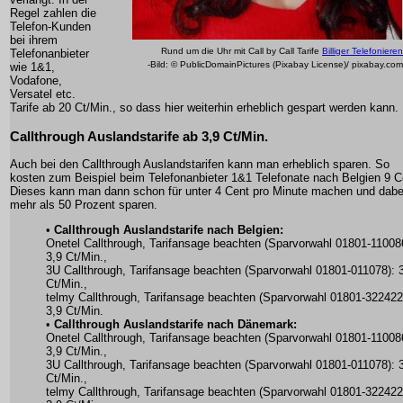
Regel zahlen die
Telefon-Kunden
bei ihrem
Rund um die Uhr mit Call by Call Tarife
Billiger Telefonieren
Telefonanbieter
-Bild: © PublicDomainPictures (Pixabay License)/ pixabay.com
wie 1&1,
Vodafone,
Versatel etc.
Tarife ab 20 Ct/Min., so dass hier weiterhin erheblich gespart werden kann.
Callthrough Auslandstarife ab 3,9 Ct/Min.
Auch bei den Callthrough Auslandstarifen kann man erheblich sparen. So
kosten zum Beispiel beim Telefonanbieter 1&1 Telefonate nach Belgien 9 C
Dieses kann man dann schon für unter 4 Cent pro Minute machen und dabe
mehr als 50 Prozent sparen.
•
Callthrough Auslandstarife nach Belgien:
Onetel Callthrough, Tarifansage beachten (Sparvorwahl 01801-11008
3,9 Ct/Min.,
3U Callthrough, Tarifansage beachten (Sparvorwahl 01801-011078): 
Ct/Min.,
telmy Callthrough, Tarifansage beachten (Sparvorwahl 01801-322422
3,9 Ct/Min.
•
Callthrough Auslandstarife nach Dänemark:
Onetel Callthrough, Tarifansage beachten (Sparvorwahl 01801-11008
3,9 Ct/Min.,
3U Callthrough, Tarifansage beachten (Sparvorwahl 01801-011078): 
Ct/Min.,
telmy Callthrough, Tarifansage beachten (Sparvorwahl 01801-322422