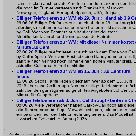
Damit rücken auch private Anrufe in Länder stärker in den Blic
die noch im Turnier vertreten sind: Frankreich, Marokko,
Norwegen, England, Portugal, Spanien, USA, Belgien, ...
Billiger Telefonieren zur WM ab 29. Juni: Inland ab 3,9 C
29.06.26 Billiger Telefonieren ist auch ab dem 29. Juni möglich
allerdings nicht mehr so bequem wie früher mit klassischem Ca
by-Call. Wer vom Festnetz aus häufiger ins deutsche
Mobilfunknetz anruft und keine passende Flatrate ...
Billiger Telefonieren zur WM: Mit dieser Nummer kostet 
Minute 3,9 Cent
22.06.26 Billiger telefonieren ist auch nach dem Ende von Call
by-Call möglich. Wer vom Festnetz eine Handynummer anruft
zahlt je nach Vertrag noch immer einen hohen Minutenpreis. E
aktueller Callthrough-Tarif senkt die ...
Billiger Telefonieren zur WM ab 15. Juni: 3,9 Cent fürs
Inland
15.06.26 Sechs Tarife liegen gleichauf. Wer ab dem 15. Juni
2026 über eine Callthrough-Nummer billiger telefonieren möch
zahlt bei den günstigsten aufgeführten Angeboten 3,9 Cent pr
Minute für Gespräche ...
Billiger telefonieren ab 8. Juni: Callthrough-Tarife im Ch
08.06.26 Viele Verbraucher haben Call-by-Call noch als diese
alte Sparnummer im Kopf: Vorwahl eintippen, telefonieren, spä
ein paar Cent auf der Telefonrechnung sehen. Das Modell ist
inzwischen Geschichte. Anfang 2025 ...
Auf dieser Seite gibt es Affilate Links, die den Preis nicht beeinflussen. Damit wird de