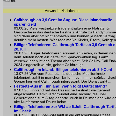
machen.
Verwandte Nachrichten:
Callthrough ab 3,9 Cent im August: Diese Inlandstarife
sparen Geld
03.08.26 Viele Festnetzverträge enthalten eine Flatrate für
Gespräche in das deutsche Festnetz. Anrufe zu Handynumme
sind darin aber oft nicht enthalten und können je nach Vertrag
deutlich mehr kosten. Wer regelmäßig Kinder, Eltern, Kollegen 
Billiger Telefonieren: Callthrough-Tarife ab 3,9 Cent ab 
28.Juli
28.07.26 Billiger Telefonieren erinnert an Zeiten, in denen ne
dem Telefon noch ein Zettel mit Sparvorwahlen lag. Ganz
verschwunden ist das Thema aber nicht. Seit Call-by-Call End
2024 eingestellt wurde, gehört Callthrough ...
Callthrough im Inland: Billiger telefonieren ab 3,9 Cent
13.07.26 Wer vom Festnetz ins deutsche Mobilfunknetz
telefoniert, zahlt in manchen Tarifen noch immer spürbar drauf
Genau hier wird Callthrough interessant. Der Dienst wirkt ...
Festnetz-Aus in Finnland: Wann folgt Deutschland?
07.07.26 Finnland hat das klassische Festnetz weitgehend
abgeschaltet. Damit verschwindet eine Technik, die über
Generationen zum Alltag gehörte. Auch in Deutschland wird d
alte Kupfernetz auf Dauer keine ...
Billiger Telefonieren zur WM ab 6.Juli: Callthrough-Tarif
im Check
06.07.26 Die Fußball-WM läuft in die entscheidende Phase.