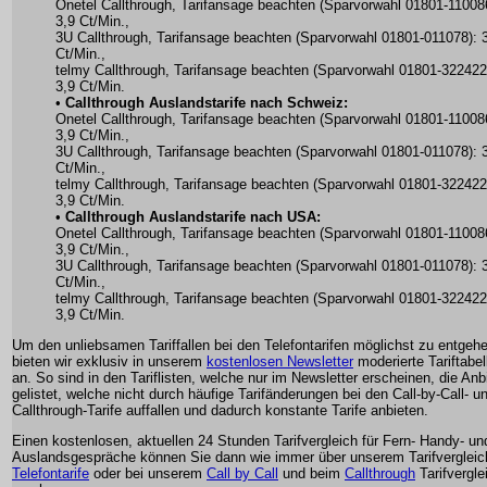
Onetel Callthrough, Tarifansage beachten (Sparvorwahl 01801-11008
3,9 Ct/Min.,
3U Callthrough, Tarifansage beachten (Sparvorwahl 01801-011078): 
Ct/Min.,
telmy Callthrough, Tarifansage beachten (Sparvorwahl 01801-322422
3,9 Ct/Min.
•
Callthrough Auslandstarife nach Schweiz:
Onetel Callthrough, Tarifansage beachten (Sparvorwahl 01801-11008
3,9 Ct/Min.,
3U Callthrough, Tarifansage beachten (Sparvorwahl 01801-011078): 
Ct/Min.,
telmy Callthrough, Tarifansage beachten (Sparvorwahl 01801-322422
3,9 Ct/Min.
•
Callthrough Auslandstarife nach USA:
Onetel Callthrough, Tarifansage beachten (Sparvorwahl 01801-11008
3,9 Ct/Min.,
3U Callthrough, Tarifansage beachten (Sparvorwahl 01801-011078): 
Ct/Min.,
telmy Callthrough, Tarifansage beachten (Sparvorwahl 01801-322422
3,9 Ct/Min.
Um den unliebsamen Tariffallen bei den Telefontarifen möglichst zu entgeh
bieten wir exklusiv in unserem
kostenlosen Newsletter
moderierte Tariftabel
an. So sind in den Tariflisten, welche nur im Newsletter erscheinen, die Anb
gelistet, welche nicht durch häufige Tarifänderungen bei den Call-by-Call- u
Callthrough-Tarife auffallen und dadurch konstante Tarife anbieten.
Einen kostenlosen, aktuellen 24 Stunden Tarifvergleich für Fern- Handy- un
Auslandsgespräche können Sie dann wie immer über unserem Tarifvergleich
Telefontarife
oder bei unserem
Call by Call
und beim
Callthrough
Tarifvergle