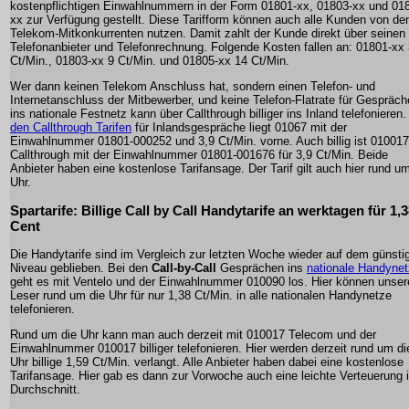
kostenpflichtigen Einwahlnummern in der Form 01801-xx, 01803-xx und 01
xx zur Verfügung gestellt. Diese Tarifform können auch alle Kunden von de
Telekom-Mitkonkurrenten nutzen. Damit zahlt der Kunde direkt über seinen
Telefonanbieter und Telefonrechnung. Folgende Kosten fallen an: 01801-xx 
Ct/Min., 01803-xx 9 Ct/Min. und 01805-xx 14 Ct/Min.
Wer dann keinen Telekom Anschluss hat, sondern einen Telefon- und
Internetanschluss der Mitbewerber, und keine Telefon-Flatrate für Gespräch
ins nationale Festnetz kann über Callthrough billiger ins Inland telefonieren.
den Callthrough Tarifen
für Inlandsgespräche liegt 01067 mit der
Einwahlnummer 01801-000252 und 3,9 Ct/Min. vorne. Auch billig ist 010017
Callthrough mit der Einwahlnummer 01801-001676 für 3,9 Ct/Min. Beide
Anbieter haben eine kostenlose Tarifansage. Der Tarif gilt auch hier rund um
Uhr.
Spartarife: Billige Call by Call Handytarife an werktagen für 1,
Cent
Die Handytarife sind im Vergleich zur letzten Woche wieder auf dem günsti
Niveau geblieben. Bei den
Call-by-Call
Gesprächen ins
nationale Handynet
geht es mit Ventelo und der Einwahlnummer 010090 los. Hier können unser
Leser rund um die Uhr für nur 1,38 Ct/Min. in alle nationalen Handynetze
telefonieren.
Rund um die Uhr kann man auch derzeit mit 010017 Telecom und der
Einwahlnummer 010017 billiger telefonieren. Hier werden derzeit rund um di
Uhr billige 1,59 Ct/Min. verlangt. Alle Anbieter haben dabei eine kostenlose
Tarifansage. Hier gab es dann zur Vorwoche auch eine leichte Verteuerung 
Durchschnitt.