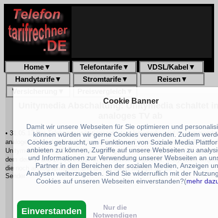
Home
▼
Telefontarife
▼
VDSL/Kabel
▼
Handytarife
▼
Stromtarife
▼
Reisen
▼
Versicherung
▼
Preisvergleich
▼
Cookie Banner
Unitymedia Abschaltung: Unitymedia schaltet i
analoges TV ab
Damit wir unsere Webseiten für Sie optimieren und personalis
• 31.05.17 Der Telekommunikationsanbieter Unitymedia wird im kommende
können würden wir gerne Cookies verwenden. Zudem werd
analoges TV in den Kabelnetzen abschalten. So wird das analoge TV-Ange
Cookies gebraucht, um Funktionen von Soziale Media Plattfo
anbieten zu können, Zugriffe auf unsere Webseiten zu analys
Unitymedia Netz in Baden-Württemberg, Hessen und Nordrhein-Westfalen 
und Informationen zur Verwendung unserer Webseiten an un
dem dem 1. und 27. Juni 2017 in fünf Wellen eingestellt. Unitymedia empfi
Partner in den Bereichen der sozialen Medien, Anzeigen u
die noch analog fernsehen und aktuell somit weniger als 25
Analysen weiterzugeben. Sind Sie widerruflich mit der Nutzun
Sender
Cookies auf unseren Webseiten einverstanden?(
mehr daz
Nur die
Einverstanden
Notwendigen