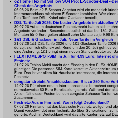
o2 Home Flex mit SoFlow SO4 Pro: E-Scooter-Deal --De
Check des Angebots
06.08.26 Beim o2 E-Scooter Angebot wird ein monatlich künd
Internetanschluss mit einem E-Scooter kombiniert. Wer eine
Flex Tarif über DSL, Kabel oder Glasfaser bestellt, ...
DSL Tarife Juli 2026: Die besten Angebote im aktuellen V
30.07.26 Auf dem deutschen Festnetzmarkt haben sich mehr
Angebote verändert. Besonders deutlich ist das bei 1&1: Statt
Monaten für 0 Euro gelten aktuell zehn Monate zu je 9,99 Euro
1&1 DSL & Glasfaser im Juli: Neue Tarife im Vergleich
21.07.26 1&1 DSL Tarife 2026 und 1&1 Glasfaser Tarife 2026 
derzeit ziemlich offensiv auf. Rund um den 20. Juli geht es vo
eine Änderung: 1&1 bringt einen neuen Standardrouter auf Bas
FLEX HOMESPOT-SIM im Juli für 4,99 Euro: Internet oh
Festnetz
21.07.26 Tchibo Mobil macht den Einstieg in den FLEX HO
günstiger. Die passende SIM-Karte kostet im Aktionszeitraum 
Euro. Das ist vor allem für Haushalte interessant, die Internet
Festnetz ...
congstar streicht Anschlusskosten: Bis zu 250 Euro Vort
14.07.26 Für einen neuen Internetanschluss berechnet congs
normalerweise 50 Euro Bereitstellungspreis. Während der akt
Aktion fällt dieser Posten bei den congstar Zuhause Tarifen w
Zusammen ...
Festnetz-Aus in Finnland: Wann folgt Deutschland?
07.07.26 Finnland hat das klassische Festnetz weitgehend ab
Damit verschwindet eine Technik, die über Generationen zum 
gehörte. Auch in Deutschland wird das alte Kupfernetz auf Dau