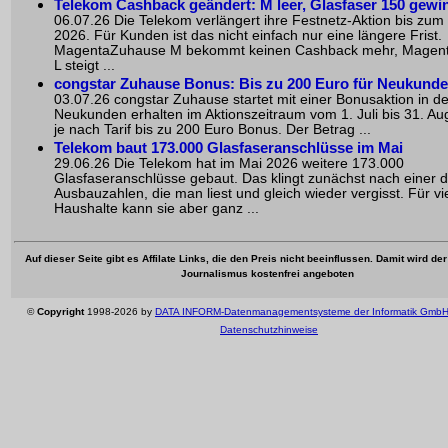
Telekom Cashback geändert: M leer, Glasfaser 150 gewi
06.07.26 Die Telekom verlängert ihre Festnetz-Aktion bis zum
2026. Für Kunden ist das nicht einfach nur eine längere Frist.
MagentaZuhause M bekommt keinen Cashback mehr, Magen
L steigt ...
congstar Zuhause Bonus: Bis zu 200 Euro für Neukund
03.07.26 congstar Zuhause startet mit einer Bonusaktion in 
Neukunden erhalten im Aktionszeitraum vom 1. Juli bis 31. Au
je nach Tarif bis zu 200 Euro Bonus. Der Betrag ...
Telekom baut 173.000 Glasfaseranschlüsse im Mai
29.06.26 Die Telekom hat im Mai 2026 weitere 173.000
Glasfaseranschlüsse gebaut. Das klingt zunächst nach einer d
Ausbauzahlen, die man liest und gleich wieder vergisst. Für vi
Haushalte kann sie aber ganz ...
Auf dieser Seite gibt es Affilate Links, die den Preis nicht beeinflussen. Damit wird de
Journalismus kostenfrei angeboten
©
Copyright
1998-2026 by
DATA INFORM-Datenmanagementsysteme der Informatik Gmb
Datenschutzhinweise