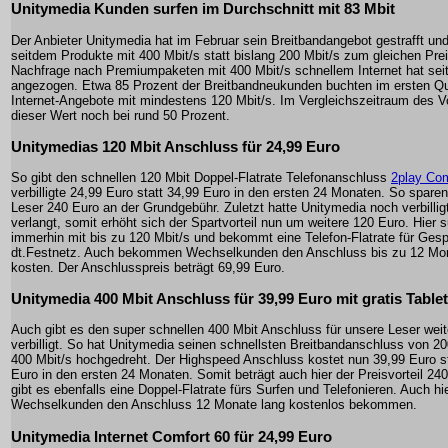
Unitymedia Kunden surfen im Durchschnitt mit 83 Mbit
Der Anbieter Unitymedia hat im Februar sein Breitbandangebot gestrafft und
seitdem Produkte mit 400 Mbit/s statt bislang 200 Mbit/s zum gleichen Prei
Nachfrage nach Premiumpaketen mit 400 Mbit/s schnellem Internet hat sei
angezogen. Etwa 85 Prozent der Breitbandneukunden buchten im ersten Qu
Internet-Angebote mit mindestens 120 Mbit/s. Im Vergleichszeitraum des Vo
dieser Wert noch bei rund 50 Prozent.
Unitymedias 120 Mbit Anschluss für 24,99 Euro
So gibt den schnellen 120 Mbit Doppel-Flatrate Telefonanschluss
2play Com
verbilligte 24,99 Euro statt 34,99 Euro in den ersten 24 Monaten. So spare
Leser 240 Euro an der Grundgebühr. Zuletzt hatte Unitymedia noch verbillig
verlangt, somit erhöht sich der Spartvorteil nun um weitere 120 Euro. Hier 
immerhin mit bis zu 120 Mbit/s und bekommt eine Telefon-Flatrate für Ges
dt.Festnetz. Auch bekommen Wechselkunden den Anschluss bis zu 12 Mon
kosten. Der Anschlusspreis beträgt 69,99 Euro.
Unitymedia 400 Mbit Anschluss für 39,99 Euro mit gratis Table
Auch gibt es den super schnellen 400 Mbit Anschluss für unsere Leser weit
verbilligt. So hat Unitymedia seinen schnellsten Breitbandanschluss von 20
400 Mbit/s hochgedreht. Der Highspeed Anschluss kostet nun 39,99 Euro st
Euro in den ersten 24 Monaten. Somit beträgt auch hier der Preisvorteil 24
gibt es ebenfalls eine Doppel-Flatrate fürs Surfen und Telefonieren. Auch h
Wechselkunden den Anschluss 12 Monate lang kostenlos bekommen.
Unitymedia Internet Comfort 60 für 24,99 Euro