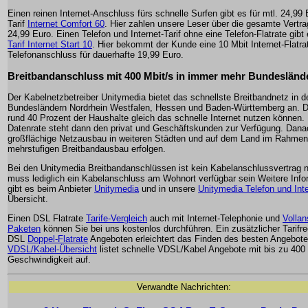
Einen reinen Internet-Anschluss fürs schnelle Surfen gibt es für mtl. 24,99
Tarif
Internet Comfort 60
. Hier zahlen unsere Leser über die gesamte Vertra
24,99 Euro. Einen Telefon und Internet-Tarif ohne eine Telefon-Flatrate gibt
Tarif Internet Start 10
. Hier bekommt der Kunde eine 10 Mbit Internet-Flatra
Telefonanschluss für dauerhafte 19,99 Euro.
Breitbandanschluss mit 400 Mbit/s in immer mehr Bundesländ
Der Kabelnetzbetreiber Unitymedia bietet das schnellste Breitbandnetz in d
Bundesländern Nordrhein Westfalen, Hessen und Baden-Württemberg an. 
rund 40 Prozent der Haushalte gleich das schnelle Internet nutzen können.
Datenrate steht dann den privat und Geschäftskunden zur Verfügung. Danac
großflächige Netzausbau in weiteren Städten und auf dem Land im Rahmen
mehrstufigen Breitbandausbau erfolgen.
Bei den Unitymedia Breitbandanschlüssen ist kein Kabelanschlussvertrag 
muss lediglich ein Kabelanschluss am Wohnort verfügbar sein Weitere Info
gibt es beim Anbieter
Unitymedia
und in unsere
Unitymedia Telefon und Inte
Übersicht.
Einen DSL Flatrate
Tarife-Vergleich
auch mit Internet-Telephonie und
Vollan
Paketen
können Sie bei uns kostenlos durchführen. Ein zusätzlicher Tarifre
DSL
Doppel-Flatrate
Angeboten erleichtert das Finden des besten Angebote
VDSL/Kabel-Übersicht
listet schnelle VDSL/Kabel Angebote mit bis zu 400 
Geschwindigkeit auf.
Verwandte Nachrichten: