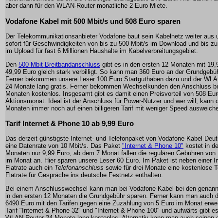
aber dann für den WLAN-Router monatliche 2 Euro Miete.
Vodafone Kabel mit 500 Mbit/s und 508 Euro sparen
Der Telekommunikationsanbieter Vodafone baut sein Kabelnetz weiter aus 
sofort für Geschwindigkeiten von bis zu 500 Mbit/s im Download und bis zu
im Upload für fast 6 Millionen Haushalte im Kabelverbreitungsgebiet.
Den
500 Mbit Breitbandanschluss
gibt es in den ersten 12 Monaten mit 19,
49,99 Euro gleich stark verbilligt. So kann man 360 Euro an der Grundgebü
Ferner bekommen unsere Leser 100 Euro Startguthaben dazu und der WLAN
24 Monate lang gratis. Ferner bekommen Wechselkunden den Anschluss bi
Monaten kostenlos. Insgesamt gibt es damit einen Preisvorteil von 508 Eu
Aktionsmonat. Ideal ist der Anschluss für Power-Nutzer und wer will, kann
Monaten immer noch auf einen billigeren Tarif mit weniger Speed ausweich
Tarif Internet & Phone 10 ab 9,99 Euro
Das derzeit günstigste Internet- und Telefonpaket von Vodafone Kabel Deu
eine Datenrate von 10 Mbit/s. Das Paket
"Internet & Phone 10"
kostet in de
Monaten nur 9,99 Euro, ab dem 7.Monat fallen die regulären Gebühren von
im Monat an. Hier sparen unsere Leser 60 Euro. Im Paket ist neben einer In
Flatrate auch ein
Telefonanschluss
sowie für drei Monate eine kostenlose T
Flatrate für Gespräche ins deutsche Festnetz enthalten.
Bei einem Anschlusswechsel kann man bei Vodafone Kabel bei den genannt
in den ersten 12 Monaten die Grundgebühr sparen. Ferner kann man auch d
6490 Euro mit den Tarifen gegen eine Zuzahlung von 5 Euro im Monat erw
Tarif "Internet & Phone 32" und "Internet & Phone 100" und aufwärts gibt es
WLAN-Router 24 Monate lang kostenlos. Alternativ kann man auch seinen 