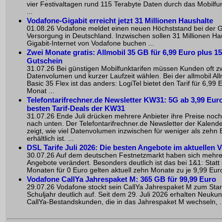
vier Festivaltagen rund 115 Terabyte Daten durch das Mobilfu
...
Vodafone-Gigabit erreicht jetzt 31 Millionen Haushalte
01.08.26 Vodafone meldet einen neuen Höchststand bei der G
Versorgung in Deutschland. Inzwischen sollen 31 Millionen Ha
Gigabit-Internet von Vodafone buchen ...
Zwei Monate gratis: Allmobil 35 GB für 6,99 Euro plus 1
Gutschein
31.07.26 Bei günstigen Mobilfunktarifen müssen Kunden oft zw
Datenvolumen und kurzer Laufzeit wählen. Bei der allmobil Alln
Basic 35 Flex ist das anders: LogiTel bietet den Tarif für 6,99 
Monat ...
Telefontarifrechner.de Newsletter KW31: 5G ab 3,99 Euro
besten Tarif-Deals der KW31
31.07.26 Ende Juli drücken mehrere Anbieter ihre Preise noc
nach unten. Der Telefontarifrechner.de Newsletter der Kalen
zeigt, wie viel Datenvolumen inzwischen für weniger als zehn 
erhältlich ist. ...
DSL Tarife Juli 2026: Die besten Angebote im aktuellen V
30.07.26 Auf dem deutschen Festnetzmarkt haben sich mehr
Angebote verändert. Besonders deutlich ist das bei 1&1: Statt
Monaten für 0 Euro gelten aktuell zehn Monate zu je 9,99 Euro
Vodafone CallYa Jahrespaket M: 365 GB für 99,99 Euro
29.07.26 Vodafone stockt sein CallYa Jahrespaket M zum Star
Schuljahr deutlich auf. Seit dem 29. Juli 2026 erhalten Neuku
CallYa-Bestandskunden, die in das Jahrespaket M wechseln, .