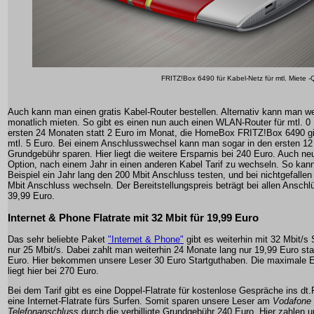
FRITZ!Box 6490 für Kabel-Netz für mtl. Miete -
Auch kann man einen gratis Kabel-Router bestellen. Alternativ kann man w
monatlich mieten. So gibt es einen nun auch einen WLAN-Router für mtl. 0 
ersten 24 Monaten statt 2 Euro im Monat, die HomeBox FRITZ!Box 6490 gib
mtl. 5 Euro. Bei einem Anschlusswechsel kann man sogar in den ersten 12
Grundgebühr sparen. Hier liegt die weitere Ersparnis bei 240 Euro. Auch neu
Option, nach einem Jahr in einen anderen Kabel Tarif zu wechseln. So ka
Beispiel ein Jahr lang den 200 Mbit Anschluss testen, und bei nichtgefallen
Mbit Anschluss wechseln. Der Bereitstellungspreis beträgt bei allen Anschl
39,99 Euro.
Internet & Phone Flatrate mit 32 Mbit für 19,99 Euro
Das sehr beliebte Paket
"Internet & Phone"
gibt es weiterhin mit 32 Mbit/s 
nur 25 Mbit/s. Dabei zahlt man weiterhin 24 Monate lang nur 19,99 Euro sta
Euro. Hier bekommen unsere Leser 30 Euro Startguthaben. Die maximale E
liegt hier bei 270 Euro.
Bei dem Tarif gibt es eine Doppel-Flatrate für kostenlose Gespräche ins dt
eine Internet-Flatrate fürs Surfen. Somit sparen unsere Leser am
Vodafone
Telefonanschluss
durch die verbilligte Grundgebühr 240 Euro. Hier zahlen 