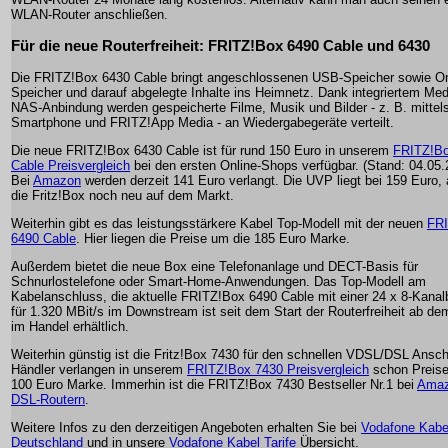
WLAN-Router anschließen.
Für die neue Routerfreiheit: FRITZ!Box 6490 Cable und 6430
Die FRITZ!Box 6430 Cable bringt angeschlossenen USB-Speicher sowie On
Speicher und darauf abgelegte Inhalte ins Heimnetz. Dank integriertem Med
NAS-Anbindung werden gespeicherte Filme, Musik und Bilder - z. B. mittel
Smartphone und FRITZ!App Media - an Wiedergabegeräte verteilt.
Die neue FRITZ!Box 6430 Cable ist für rund 150 Euro in unserem
FRITZ!Bo
Cable Preisvergleich
bei den ersten Online-Shops verfügbar. (Stand: 04.05.
Bei
Amazon
werden derzeit 141 Euro verlangt. Die UVP liegt bei 159 Euro, a
die Fritz!Box noch neu auf dem Markt.
Weiterhin gibt es das leistungsstärkere Kabel Top-Modell mit der neuen
FR
6490 Cable
. Hier liegen die Preise um die 185 Euro Marke.
Außerdem bietet die neue Box eine Telefonanlage und DECT-Basis für
Schnurlostelefone oder Smart-Home-Anwendungen. Das Top-Modell am
Kabelanschluss, die aktuelle FRITZ!Box 6490 Cable mit einer 24 x 8-Kana
für 1.320 MBit/s im Downstream ist seit dem Start der Routerfreiheit ab de
im Handel erhältlich.
Weiterhin günstig ist die Fritz!Box 7430 für den schnellen VDSL/DSL Ansch
Händler verlangen in unserem
FRITZ!Box 7430 Preisvergleich
schon Preise
100 Euro Marke. Immerhin ist die FRITZ!Box 7430 Bestseller Nr.1 bei
Amaz
DSL-Routern
.
Weitere Infos zu den derzeitigen Angeboten erhalten Sie bei
Vodafone Kabe
Deutschland
und in unsere
Vodafone Kabel Tarife
Übersicht.