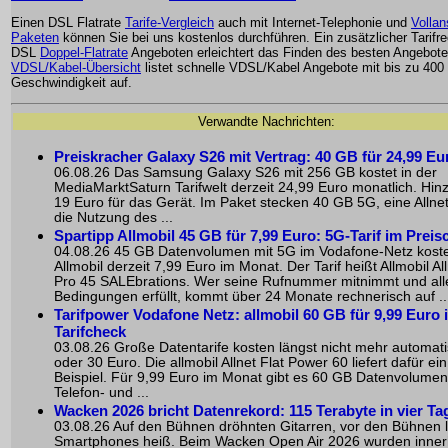
Einen DSL Flatrate
Tarife-Vergleich
auch mit Internet-Telephonie und
Vollan
Paketen
können Sie bei uns kostenlos durchführen. Ein zusätzlicher Tarifre
DSL
Doppel-Flatrate
Angeboten erleichtert das Finden des besten Angebote
VDSL/Kabel-Übersicht
listet schnelle VDSL/Kabel Angebote mit bis zu 400
Geschwindigkeit auf.
Verwandte Nachrichten:
Preiskracher Galaxy S26 mit Vertrag: 40 GB für 24,99 Eu
06.08.26 Das Samsung Galaxy S26 mit 256 GB kostet in der
MediaMarktSaturn Tarifwelt derzeit 24,99 Euro monatlich. H
19 Euro für das Gerät. Im Paket stecken 40 GB 5G, eine Allnet
die Nutzung des ...
Spartipp Allmobil 45 GB für 7,99 Euro: 5G-Tarif im Preis
04.08.26 45 GB Datenvolumen mit 5G im Vodafone-Netz koste
Allmobil derzeit 7,99 Euro im Monat. Der Tarif heißt Allmobil All
Pro 45 SALEbrations. Wer seine Rufnummer mitnimmt und all
Bedingungen erfüllt, kommt über 24 Monate rechnerisch auf ..
Tarifpower Vodafone Netz: allmobil 60 GB für 9,99 Euro 
Tarifcheck
03.08.26 Große Datentarife kosten längst nicht mehr automat
oder 30 Euro. Die allmobil Allnet Flat Power 60 liefert dafür ei
Beispiel. Für 9,99 Euro im Monat gibt es 60 GB Datenvolumen
Telefon- und ...
Wacken 2026 bricht Datenrekord: 115 Terabyte in vier Ta
03.08.26 Auf den Bühnen dröhnten Gitarren, vor den Bühnen l
Smartphones heiß. Beim Wacken Open Air 2026 wurden inner