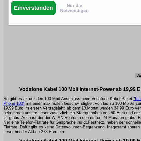
Nur die
Einverstanden
Notwendigen
Vodafone Kabel 100 Mbit Internet-Power ab 19,99 
So gibt es aktuell den 100 Mbit Anschluss beim Vodafone Kabel Paket
"Int
Phone 100"
mit einer maximalen Geschwindigkeit von bis zu 100 Mbit/s zu
19,99 Euro im ersten Vertragsjahr, ab dem 13.Monat werden 34,99 Euro verl
bekommen unsere Leser zusätzlich ein Startguthaben von 50 Euro und der 
ist gratis. Auch ist der der WLAN-Router in den ersten 24 Monaten gratis. F
hier eine Telefon-Flatrate für Gespräche ins dt.Festnetz, neben der schnell
Flatrate. Dafür gibt es keine Datenvolumen-Begrenzung. Insgesamt sparen 
Leser bei der Aktion 278 Euro ein.
Vodafone Kabel 200 Mbit Internet-Power ab 19,99 