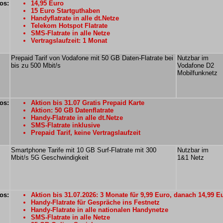
os:
14,95 Euro
15 Euro Startguthaben
Handyflatrate in alle dt.Netze
Telekom Hotspot Flatrate
SMS-Flatrate in alle Netze
Vertragslaufzeit: 1 Monat
Prepaid Tarif von Vodafone mit 50 GB Daten-Flatrate bei
Nutzbar im
bis zu 500 Mbit/s
Vodafone D2
Mobilfunknetz
os:
Aktion bis 31.07 Gratis Prepaid Karte
Aktion: 50 GB Datenflatrate
Handy-Flatrate in alle dt.Netze
SMS-Flatrate inklusive
Prepaid Tarif, keine Vertragslaufzeit
Smartphone Tarife mit 10 GB Surf-Flatrate mit 300
Nutzbar im
Mbit/s 5G Geschwindigkeit
1&1 Netz
os:
Aktion bis 31.07.2026: 3 Monate für 9,99 Euro, danach 14,99 E
Handy-Flatrate für Gespräche ins Festnetz
Handy-Flatrate in alle nationalen Handynetze
SMS-Flatrate in alle Netze