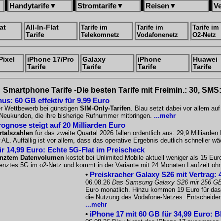
Handytarife
▼
Stromtarife
▼
Reisen
▼
V
at
All-In-Flat
Tarife im
Tarife im
Tarife im
Tarife
Telekomnetz
Vodafonenetz
O2-Netz
Pixel
iPhone 17/Pro
Galaxy
iPhone
Huawei
Tarife
Tarife
Tarife
Tarife
Smartphone Tarife -Die besten Tarife mit Freimin.: 30, SMS
us: 60 GB effektiv für 9,99 Euro
er Wettbewerb bei günstigen
SIM-Only-Tarifen
. Blau setzt dabei vor allem a
r Neukunden, die ihre bisherige Rufnummer mitbringen.
...mehr
gnose steigt auf 20 Milliarden Euro
talszahlen
für das zweite Quartal 2026 fallen ordentlich aus: 29,9 Milliarde
 AL. Auffällig ist vor allem, dass das operative Ergebnis deutlich schneller 
ür 14,99 Euro: Echte 5G-Flat im Preischeck
renztem Datenvolumen
kostet bei Unlimited Mobile aktuell weniger als 15 Eur
grenztes 5G im o2-Netz und kommt in der Variante mit 24 Monaten Laufzeit o
•
Preiskracher Galaxy S26 mit Vertrag: 
06.08.26
Das Samsung Galaxy S26 mit 256 G
Euro monatlich. Hinzu kommen 19 Euro für das 
die Nutzung des Vodafone-Netzes. Entscheidend
...mehr
•
iPhone 17 mit 60 GB für 34,99 Euro: B