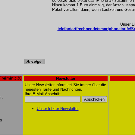
06.08.26 Blau bietet das iPhone 17 zusammen m
Hinzu kommt 1 Euro einmalig, der Anschlusspreis
Paket vor allem dann, wenn Laufzeit und Ges
Unser L
telefontarifrechner.de/smartphonetarife/S
Freimin.: 30
Newsletter
Unser Newsletter informiert Sie immer über die
neuesten Tarife und Nachrichten.
Ihre E-Mail-Anschrift:
n:
Unser letzter Newsletter
/s