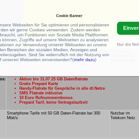
Cookie Banner
unsere Webseiten für Sie optimieren und personalisieren
Einve
rden wir gerne Cookies verwenden. Zudem werden
braucht, um Funktionen von Soziale Media Plattformen
u können, Zugriffe auf unsere Webseiten zu analysieren
Beschreibung:
Zugänge:
ationen zur Verwendung unserer Webseiten an unsere
Nur die No
 den Bereichen der sozialen Medien, Anzeigen und
Prepaid Tarif von Vodafone mit 25 GB Daten-Flatrate bei
Nutzbar im
eiterzugeben. Sind Sie widerruflich mit der Nutzung von
bis zu 500 Mbit/s
Vodafone D2
f unseren Webseiten einverstanden?(
mehr dazu
)
Mobilfunknetz
os:
Aktion bis 31.07 25 GB Datenflatrate
Gratis Prepaid Karte
Handy-Flatrate für Gespräche in alle dt.Netze
SMS Flatrate inklusive
10 Euro Rufnummernbonus
Prepaid Tarif, keine Vertragslaufzeit
Smartphone Tarife mit 50 GB Daten-Flatrate bei 300
Nutzbar im
Mbit/s
Telekom Netz