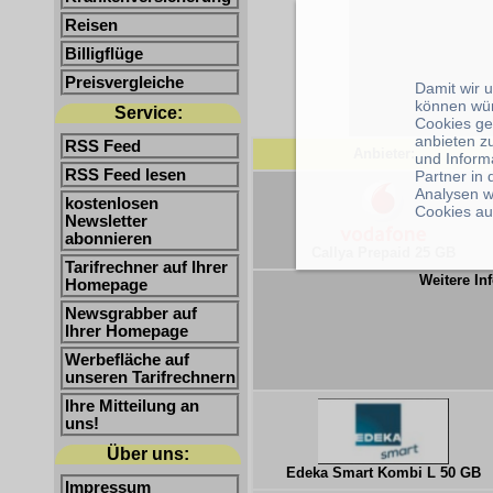
Reisen
Billigflüge
Preisvergleiche
Damit wir 
können wü
Service:
Cookies ge
anbieten z
RSS Feed
Anbieter:
und Inform
RSS Feed lesen
Partner in
Analysen w
kostenlosen
Cookies au
Newsletter
abonnieren
Callya Prepaid 25 GB
Tarifrechner auf Ihrer
Weitere Inf
Homepage
Newsgrabber auf
Ihrer Homepage
Werbefläche auf
unseren Tarifrechnern
Ihre Mitteilung an
uns!
Über uns:
Edeka Smart Kombi L 50 GB
Impressum