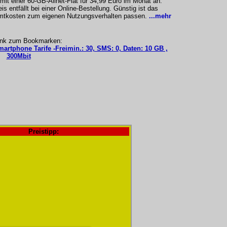
it einer 60-GB-Allnet-Flat für 34,99 Euro im Monat an.
 entfällt bei einer Online-Bestellung. Günstig ist das
amtkosten zum eigenen Nutzungsverhalten passen.
...mehr
ink zum Bookmarken:
martphone Tarife -Freimin.: 30, SMS: 0, Daten: 10 GB ,
300Mbit
Preistipp: