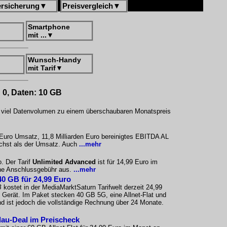
ersicherung
▼
Preisvergleich
▼
Smartphone
mit ...
▼
Wunsch-Handy
mit Tarif
▼
: 0, Daten: 10 GB
uf viel Datenvolumen zu einem überschaubaren Monatspreis
n Euro Umsatz, 11,8 Milliarden Euro bereinigtes EBITDA AL
wächst als der Umsatz. Auch
...mehr
o. Der Tarif
Unlimited Advanced
ist für 14,99 Euro im
hne Anschlussgebühr aus.
...mehr
40 GB für 24,99 Euro
B
kostet in der MediaMarktSaturn Tarifwelt derzeit 24,99
Gerät. Im Paket stecken 40 GB 5G, eine Allnet-Flat und
 ist jedoch die vollständige Rechnung über 24 Monate.
lau-Deal im Preischeck