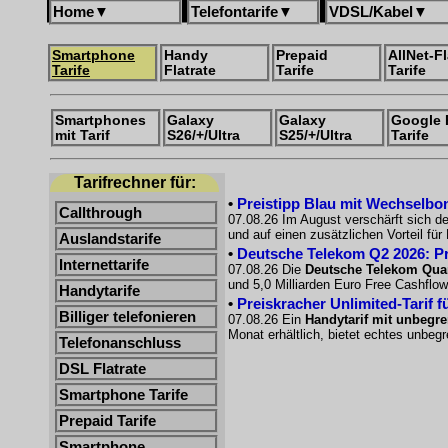
Home
▼
Telefontarife
▼
VDSL/Kabel
▼
Smartphone
Handy
Prepaid
AllNet-Fl
Tarife
Flatrate
Tarife
Tarife
Smartphones
Galaxy
Galaxy
Google 
mit Tarif
S26/+/Ultra
S25/+/Ultra
Tarife
Tarifrechner für:
•
Preistipp Blau mit Wechselbon
Callthrough
07.08.26 Im August verschärft sich d
und auf einen zusätzlichen Vorteil fü
Auslandstarife
•
Deutsche Telekom Q2 2026: Pro
Internettarife
07.08.26 Die
Deutsche Telekom Quar
und 5,0 Milliarden Euro Free Cashflow
Handytarife
•
Preiskracher Unlimited-Tarif f
Billiger telefonieren
07.08.26 Ein
Handytarif mit unbeg
Monat erhältlich, bietet echtes unbe
Telefonanschluss
DSL Flatrate
Smartphone Tarife
Prepaid Tarife
Smartphone