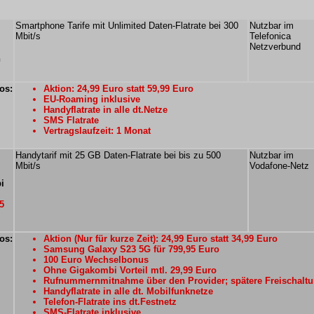
Smartphone Tarife mit Unlimited Daten-Flatrate bei 300
Nutzbar im
Mbit/s
Telefonica
Netzverbund
n
os:
Aktion: 24,99 Euro statt 59,99 Euro
EU-Roaming inklusive
Handyflatrate in alle dt.Netze
SMS Flatrate
Vertragslaufzeit: 1 Monat
Handytarif mit 25 GB Daten-Flatrate bei bis zu 500
Nutzbar im
Mbit/s
Vodafone-Netz
i
5
os:
Aktion (Nur für kurze Zeit): 24,99 Euro statt 34,99 Euro
Samsung Galaxy S23 5G für 799,95 Euro
100 Euro Wechselbonus
Ohne Gigakombi Vorteil mtl. 29,99 Euro
Rufnummernmitnahme über den Provider; spätere Freischaltu
Handyflatrate in alle dt. Mobilfunknetze
Telefon-Flatrate ins dt.Festnetz
SMS-Flatrate inklusive