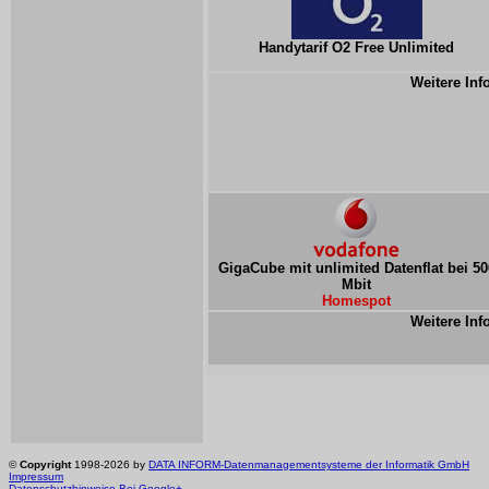
Handytarif O2 Free Unlimited
Weitere Inf
GigaCube mit unlimited Datenflat bei 50
Mbit
Homespot
Weitere Inf
©
Copyright
1998-2026 by
DATA INFORM-Datenmanagementsysteme der Informatik GmbH
Impressum
Datenschutzhinweise
Bei Google+