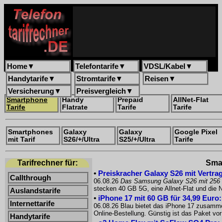
Home
▼
Telefontarife
▼
VDSL/Kabel
▼
Handytarife
▼
Stromtarife
▼
Reisen
▼
Versicherung
▼
Preisvergleich
▼
Smartphone
Handy
Prepaid
AllNet-Flat
Tarife
Flatrate
Tarife
Tarife
Smartphones
Galaxy
Galaxy
Google Pixel
mit Tarif
S26/+/Ultra
S25/+/Ultra
Tarife
Tarifrechner für:
Smar
•
Preiskracher Galaxy S26 mit Vertrag
Callthrough
06.08.26
Das Samsung Galaxy S26 mit 256
stecken 40 GB 5G, eine Allnet-Flat und die
Auslandstarife
•
iPhone 17 mit 60 GB für 34,99 Euro
Internettarife
06.08.26 Blau bietet das iPhone 17 zusammen
Online-Bestellung. Günstig ist das Paket 
Handytarife