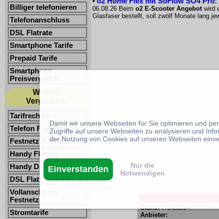
•
o2 Home Flex mit SoFlow SO4 Pro: 
Billiger telefonieren
06.08.26 Beim
o2 E-Scooter Angebot
wird 
Glasfaser bestellt, soll zwölf Monate lang 
Telefonanschluss
DSL Flatrate
Smartphone Tarife
Prepaid Tarife
Smartphone
Preisvergleich
Weitere
Vergleiche:
Tarifrechner
Damit wir unsere Webseiten für Sie optimieren und p
Telefon Flatrate
Zugriffe auf unsere Webseiten zu analysieren und Inf
der Nutzung von Cookies auf unseren Webseiten einv
Festnetz Flatrate
Handy Flatrate
Nur die
Handy Datentarife
Einverstanden
Notwendigen
DSL Flatrate Tarife
Vollanschluss
Smartphone Tarife -Freimi
Festnetz
Stand:
7.8.2026
Stromtarife
Anbieter: