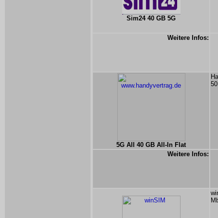
Sim24 40 GB 5G
Weitere Infos:
Ha
50
5G All 40 GB All-In Flat
Weitere Infos:
wi
Mb