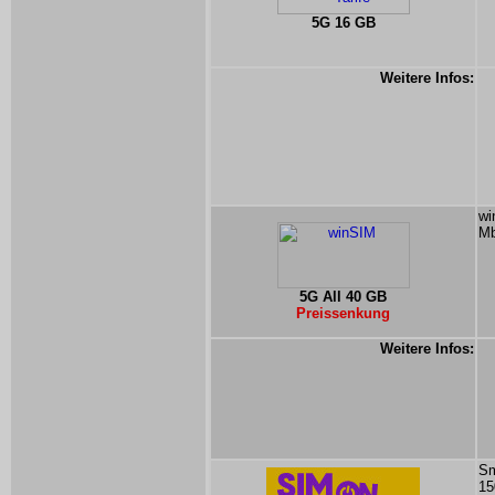
5G 16 GB
Weitere Infos:
wi
Mb
5G All 40 GB
Preissenkung
Weitere Infos:
Sm
15