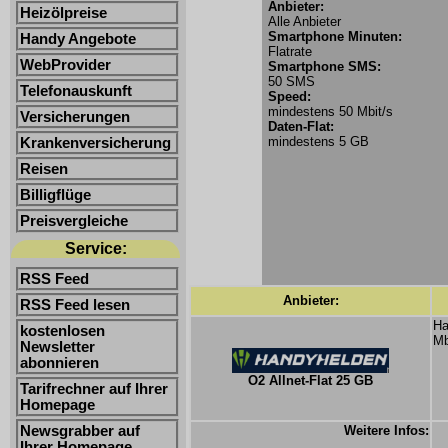
Anbieter:
Heizölpreise
Alle Anbieter
Smartphone Minuten:
Handy Angebote
Flatrate
WebProvider
Smartphone SMS:
50 SMS
Telefonauskunft
Speed:
mindestens 50 Mbit/s
Versicherungen
Daten-Flat:
mindestens 5 GB
Krankenversicherung
Reisen
Billigflüge
Preisvergleiche
Service:
RSS Feed
Anbieter:
RSS Feed lesen
Ha
kostenlosen
Mb
Newsletter
abonnieren
O2 Allnet-Flat 25 GB
Tarifrechner auf Ihrer
Homepage
Newsgrabber auf
Weitere Infos:
Ihrer Homepage