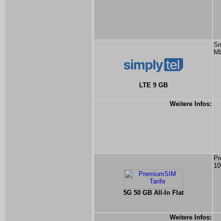
Sm
Mb
LTE 9 GB
Weitere Infos:
Pr
10
5G 50 GB All-In Flat
Weitere Infos: