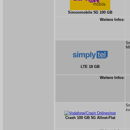
Simonmobile 5G 100 GB
Weitere Infos:
Sm
Mb
LTE 18 GB
Weitere Infos:
Sm
zu
Crash 100 GB 5G Allnet-Flat