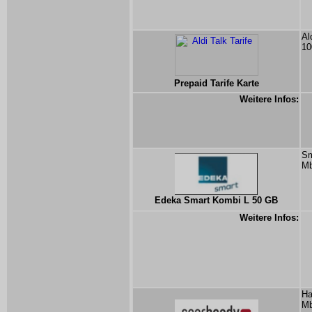
Al
10
Prepaid Tarife Karte
Weitere Infos:
Sm
Mb
Edeka Smart Kombi L 50 GB
Weitere Infos:
Ha
Mb