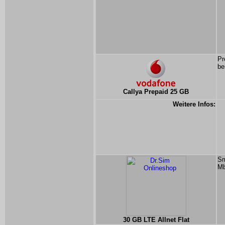
Pr
be
Callya Prepaid 25 GB
Weitere Infos:
Sm
Mb
30 GB LTE Allnet Flat