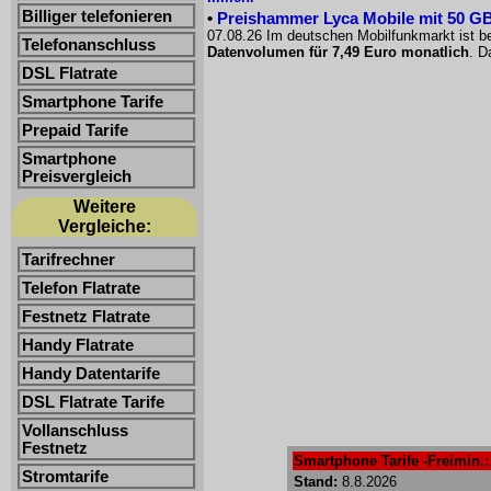
Billiger telefonieren
•
Preishammer Lyca Mobile mit 50 GB f
07.08.26 Im deutschen Mobilfunkmarkt ist be
Telefonanschluss
Datenvolumen für 7,49 Euro monatlich
. D
DSL Flatrate
Smartphone Tarife
Prepaid Tarife
Smartphone
Preisvergleich
Weitere
Vergleiche:
Tarifrechner
Telefon Flatrate
Festnetz Flatrate
Handy Flatrate
Handy Datentarife
DSL Flatrate Tarife
Vollanschluss
Festnetz
Smartphone Tarife -Freimin.: 
Stromtarife
Stand:
8.8.2026