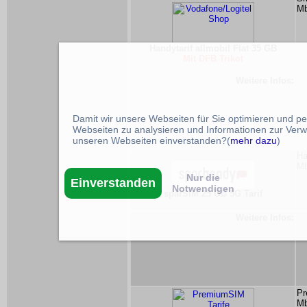
Mb
Handytarif allmobil Flat 35 GB
Mit DFB Trikot
Weitere Infos:
Damit wir unsere Webseiten für Sie optimieren und p
Webseiten zu analysieren und Informationen zur Verw
unseren Webseiten einverstanden?(
mehr dazu
)
Ha
Mb
Nur die
Einverstanden
Notwendigen
sparSIM 25 GB 5G Tarif
Weitere Infos:
Pr
Mb