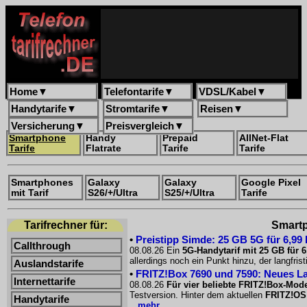
Home
▼
Telefontarife
▼
VDSL/Kabel
▼
Handytarife
▼
Stromtarife
▼
Reisen
▼
Versicherung
▼
Preisvergleich
▼
Smartphone
Handy
Prepaid
AllNet-Flat
Tarife
Flatrate
Tarife
Tarife
Smartphones
Galaxy
Galaxy
Google Pixel
mit Tarif
S26/+/Ultra
S25/+/Ultra
Tarife
Tarifrechner für:
Smartph
•
Preistipp Simde: 25 GB 5G für 6,99
Callthrough
08.08.26 Ein
5G-Handytarif mit 25 GB für 
allerdings noch ein Punkt hinzu, der langfri
Auslandstarife
•
FRITZ!Box 7690 und 7590: Neues La
Internettarife
08.08.26
Für vier beliebte FRITZ!Box-Mode
Testversion. Hinter dem aktuellen
FRITZ!OS
Handytarife
...mehr