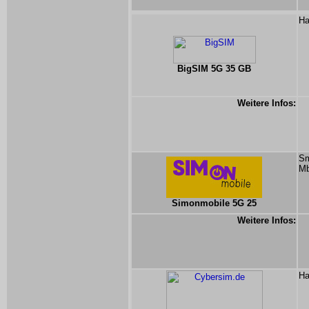
Ha
BigSIM 5G 35 GB
Weitere Infos:
Sm
Mb
Simonmobile 5G 25
Weitere Infos:
Ha