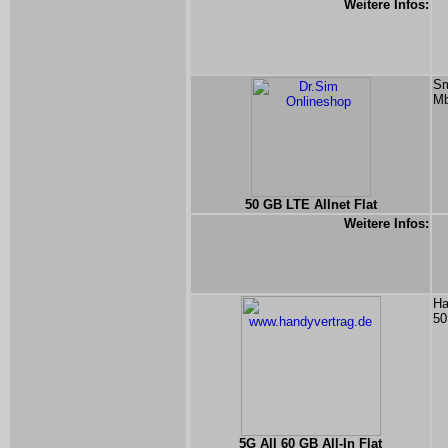
Weitere Infos:
Sm
Mb
50 GB LTE Allnet Flat
Weitere Infos:
Ha
50
5G All 60 GB All-In Flat