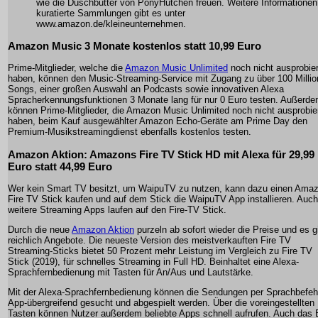
wie die Duschbutter von PonyHütchen freuen. Weitere Informationen
kuratierte Sammlungen gibt es unter
www.amazon.de/kleineunternehmen.
Amazon Music 3 Monate kostenlos statt 10,99 Euro
Prime-Mitglieder, welche die
Amazon Music Unlimited
noch nicht ausprobier
haben, können den Music-Streaming-Service mit Zugang zu über 100 Milli
Songs, einer großen Auswahl an Podcasts sowie innovativen Alexa
Spracherkennungsfunktionen 3 Monate lang für nur 0 Euro testen. Außerd
können Prime-Mitglieder, die Amazon Music Unlimited noch nicht ausprobie
haben, beim Kauf ausgewählter Amazon Echo-Geräte am Prime Day den
Premium-Musikstreamingdienst ebenfalls kostenlos testen.
Amazon Aktion: Amazons Fire TV Stick HD mit Alexa für 29,99
Euro statt 44,99 Euro
Wer kein Smart TV besitzt, um WaipuTV zu nutzen, kann dazu einen Ama
Fire TV Stick kaufen und auf dem Stick die WaipuTV App installieren. Auch
weitere Streaming Apps laufen auf den Fire-TV Stick.
Durch die neue
Amazon Aktion
purzeln ab sofort wieder die Preise und es g
reichlich Angebote. Die neueste Version des meistverkauften Fire TV
Streaming-Sticks bietet 50 Prozent mehr Leistung im Vergleich zu Fire TV
Stick (2019), für schnelles Streaming in Full HD. Beinhaltet eine Alexa-
Sprachfernbedienung mit Tasten für An/Aus und Lautstärke.
Mit der Alexa-Sprachfernbedienung können die Sendungen per Sprachbefeh
App-übergreifend gesucht und abgespielt werden. Über die voreingestellten
Tasten können Nutzer außerdem beliebte Apps schnell aufrufen. Auch das 