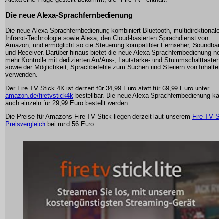
Die neue Alexa-Sprachfernbedienung
Die neue Alexa-Sprachfernbedienung kombiniert Bluetooth, multidirektional
Infrarot-Technologie sowie Alexa, den Cloud-basierten Sprachdienst von
Amazon, und ermöglicht so die Steuerung kompatibler Fernseher, Soundba
und Receiver. Darüber hinaus bietet die neue Alexa-Sprachfernbedienung n
mehr Kontrolle mit dedizierten An/Aus-, Lautstärke- und Stummschalttaste
sowie der Möglichkeit, Sprachbefehle zum Suchen und Steuern von Inhalte
verwenden.
Der Fire TV Stick 4K ist derzeit für 34,99 Euro statt für 69,99 Euro unter
amazon.de/firetvstick4k
bestellbar. Die neue Alexa-Sprachfernbedienung k
auch einzeln für 29,99 Euro bestellt werden.
Die Preise für Amazons Fire TV Stick liegen derzeit laut unserem
Fire TV S
Preisvergleich
bei rund 56 Euro.