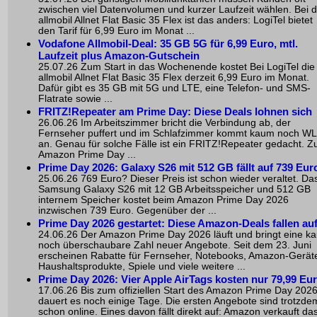
zwischen viel Datenvolumen und kurzer Laufzeit wählen. Bei d
allmobil Allnet Flat Basic 35 Flex ist das anders: LogiTel bietet
den Tarif für 6,99 Euro im Monat ...
Vodafone Allmobil-Deal: 35 GB 5G für 6,99 Euro, mtl.
Laufzeit plus Amazon-Gutschein
25.07.26 Zum Start in das Wochenende kostet Bei LogiTel die
allmobil Allnet Flat Basic 35 Flex derzeit 6,99 Euro im Monat.
Dafür gibt es 35 GB mit 5G und LTE, eine Telefon- und SMS-
Flatrate sowie ...
FRITZ!Repeater am Prime Day: Diese Deals lohnen sich
26.06.26 Im Arbeitszimmer bricht die Verbindung ab, der
Fernseher puffert und im Schlafzimmer kommt kaum noch W
an. Genau für solche Fälle ist ein FRITZ!Repeater gedacht. 
Amazon Prime Day ...
Prime Day 2026: Galaxy S26 mit 512 GB fällt auf 739 Eur
25.06.26 769 Euro? Dieser Preis ist schon wieder veraltet. Da
Samsung Galaxy S26 mit 12 GB Arbeitsspeicher und 512 GB
internem Speicher kostet beim Amazon Prime Day 2026
inzwischen 739 Euro. Gegenüber der ...
Prime Day 2026 gestartet: Diese Amazon-Deals fallen au
24.06.26 Der Amazon Prime Day 2026 läuft und bringt eine k
noch überschaubare Zahl neuer Angebote. Seit dem 23. Juni
erscheinen Rabatte für Fernseher, Notebooks, Amazon-Gerät
Haushaltsprodukte, Spiele und viele weitere ...
Prime Day 2026: Vier Apple AirTags kosten nur 79,99 Eu
17.06.26 Bis zum offiziellen Start des Amazon Prime Day 202
dauert es noch einige Tage. Die ersten Angebote sind trotzde
schon online. Eines davon fällt direkt auf: Amazon verkauft da