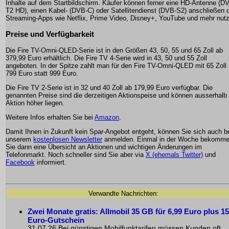
Inhalte auf dem Startbildschirm. Käufer können ferner eine HD-Antenne (D
T2 HD), einen Kabel- (DVB-C) oder Satellitendienst (DVB-S2) anschließen 
Streaming-Apps wie Netflix, Prime Video, Disney+, YouTube und mehr nut
Preise und Verfügbarkeit
Die Fire TV-Omni-QLED-Serie ist in den Größen 43, 50, 55 und 65 Zoll ab
379,99 Euro erhältlich. Die Fire TV 4-Serie wird in 43, 50 und 55 Zoll
angeboten. In der Spitze zahlt man für den Fire TV-Omni-QLED mit 65 Zoll 
799 Euro statt 999 Euro.
Die Fire TV 2-Serie ist in 32 und 40 Zoll ab 179,99 Euro verfügbar. Die
genannten Preise sind die derzeitigen Aktionspeise und können ausserhalb
Aktion höher liegen.
Weitere Infos erhalten Sie bei
Amazon
.
Damit Ihnen in Zukunft kein Spar-Angebot entgeht, können Sie sich auch b
unserem
kostenlosen Newsletter
anmelden. Einmal in der Woche bekomm
Sie dann eine Übersicht an Aktionen und wichtigen Änderungen im
Telefonmarkt. Noch schneller sind Sie aber via
X (ehemals Twitter)
und
Facebook
informiert.
Verwandte Nachrichten:
Zwei Monate gratis: Allmobil 35 GB für 6,99 Euro plus 15
Euro-Gutschein
31.07.26 Bei günstigen Mobilfunktarifen müssen Kunden oft