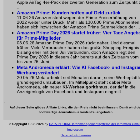
Apple AirTag 4er-Pack der zweiten Generation zum Zeitpunkt 
...
Amazon Prime: Kunden hoffen auf Geld zurück
11.06.26 Amazon steht wegen der Prime Preiserhöhung von
2022 weiter unter Druck. Mehr als 130.000 Prime Abonnenten
haben sich inzwischen der Amazon Prime Sammelklage der ...
Amazon Prime Day 2026 startet früher: Vier Tage Angeb
für Prime-Mitglieder
03.06.26 Amazon Prime Day 2026 rückt näher. Und diesmal
früher. Viele Verbraucher haben das große Shopping-Ereignis
bislang eher mit dem Juli verbunden, doch Amazon legt den
Prime Day 2026 in diesem Jahr bereits auf den Zeitraum vom 
bis zum 26. Juni. ...
Meta Andromeda erklärt: Wie KI Facebook- und Instagr
Werbung verändert
20.05.26 Meta arbeitet seit Monaten daran, seine Werbeplatt
grundlegend umzubauen. Im Mittelpunkt steht dabei Meta
Andromeda, ein neuer
KI-Werbealgorithmus
, der tief in die
Anzeigenlogik von Facebook und Instagram eingreift. ...
Auf dieser Seite gibt es Affilate Links, die den Preis nicht beeinflussen. Damit wird de
hochwertige Journalismus kostenfrei angeboten
©
Copyright
1998-2026 by
DATA INFORM-Datenmanagementsysteme der Informatik Gmb
Impressum
Datenschutzhinweise