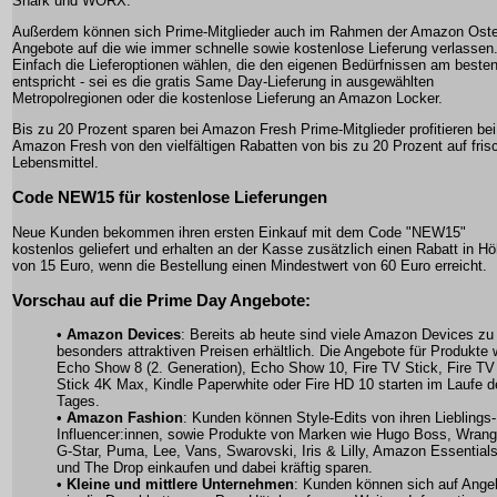
Shark und WORX.
Außerdem können sich Prime-Mitglieder auch im Rahmen der Amazon Oste
Angebote auf die wie immer schnelle sowie kostenlose Lieferung verlassen
Einfach die Lieferoptionen wählen, die den eigenen Bedürfnissen am beste
entspricht - sei es die gratis Same Day-Lieferung in ausgewählten
Metropolregionen oder die kostenlose Lieferung an Amazon Locker.
Bis zu 20 Prozent sparen bei Amazon Fresh Prime-Mitglieder profitieren bei
Amazon Fresh von den vielfältigen Rabatten von bis zu 20 Prozent auf fris
Lebensmittel.
Code NEW15 für kostenlose Lieferungen
Neue Kunden bekommen ihren ersten Einkauf mit dem Code "NEW15"
kostenlos geliefert und erhalten an der Kasse zusätzlich einen Rabatt in H
von 15 Euro, wenn die Bestellung einen Mindestwert von 60 Euro erreicht.
Vorschau auf die Prime Day Angebote:
•
Amazon Devices
: Bereits ab heute sind viele Amazon Devices zu
besonders attraktiven Preisen erhältlich. Die Angebote für Produkte 
Echo Show 8 (2. Generation), Echo Show 10, Fire TV Stick, Fire TV
Stick 4K Max, Kindle Paperwhite oder Fire HD 10 starten im Laufe d
Tages.
•
Amazon Fashion
: Kunden können Style-Edits von ihren Lieblings-
Influencer:innen, sowie Produkte von Marken wie Hugo Boss, Wrangl
G-Star, Puma, Lee, Vans, Swarovski, Iris & Lilly, Amazon Essential
und The Drop einkaufen und dabei kräftig sparen.
•
Kleine und mittlere Unternehmen
: Kunden können sich auf Ange