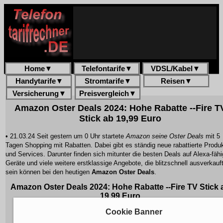
Home
▼
Telefontarife
▼
VDSL/Kabel
▼
Handytarife
▼
Stromtarife
▼
Reisen
▼
Versicherung
▼
Preisvergleich
▼
Amazon Oster Deals 2024: Hohe Rabatte --Fire T
Stick ab 19,99 Euro
• 21.03.24 Seit gestern um 0 Uhr startete
Amazon seine Oster Deals
mit 5
Tagen Shopping mit Rabatten. Dabei gibt es ständig neue rabattierte Produ
und Services. Darunter finden sich mitunter die besten Deals auf Alexa-fäh
Geräte und viele weitere erstklassige Angebote, die blitzschnell ausverkauf
sein können bei den heutigen
Amazon Oster Deals
.
Amazon Oster Deals 2024: Hohe Rabatte --Fire TV Stick 
19,99 Euro
Cookie Banner