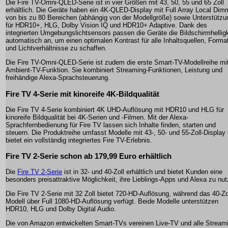
Die Fire TV-Omni-QLED-Serie ist in vier Größen mit 43, 50, 55 und 65 Zoll
erhältlich. Die Geräte haben ein 4K-QLED-Display mit Full Array Local Dim
von bis zu 80 Bereichen (abhängig von der Modellgröße) sowie Unterstützu
für HDR10+, HLG, Dolby Vision IQ und HDR10+ Adaptive. Dank des
integrierten Umgebungslichtsensors passen die Geräte die Bildschirmhelligk
automatisch an, um einen optimalen Kontrast für alle Inhaltsquellen, Forma
und Lichtverhältnisse zu schaffen.
Die Fire TV-Omni-QLED-Serie ist zudem die erste Smart-TV-Modellreihe mi
Ambient-TV-Funktion. Sie kombiniert Streaming-Funktionen, Leistung und
freihändige Alexa-Sprachsteuerung.
Fire TV 4-Serie mit kinoreife 4K-Bildqualität
Die Fire TV 4-Serie kombiniert 4K UHD-Auflösung mit HDR10 und HLG für
kinoreife Bildqualität bei 4K-Serien und -Filmen. Mit der Alexa-
Sprachfernbedienung für Fire TV lassen sich Inhalte finden, starten und
steuern. Die Produktreihe umfasst Modelle mit 43-, 50- und 55-Zoll-Display
bietet ein vollständig integriertes Fire TV-Erlebnis.
Fire TV 2-Serie schon ab 179,99 Euro erhältlich
Die
Fire TV 2-Serie
ist in 32- und 40-Zoll erhältlich und bietet Kunden eine
besonders preisattraktive Möglichkeit, ihre Lieblings-Apps und Alexa zu nut
Die Fire TV 2-Serie mit 32 Zoll bietet 720-HD-Auflösung, während das 40-Zo
Modell über Full 1080-HD-Auflösung verfügt. Beide Modelle unterstützen
HDR10, HLG und Dolby Digital Audio.
Die von Amazon entwickelten Smart-TVs vereinen Live-TV und alle Stream