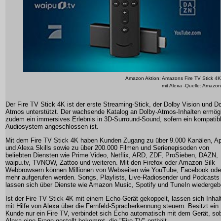
Amazon Aktion: Amazons Fire TV Stick 4K
mit Alexa -Quelle: Amazon
Der Fire TV Stick 4K ist der erste Streaming-Stick, der Dolby Vision und D
Atmos unterstützt. Der wachsende Katalog an Dolby-Atmos-Inhalten ermögl
zudem ein immersives Erlebnis in 3D-Surround-Sound, sofern ein kompatib
Audiosystem angeschlossen ist.
Mit dem Fire TV Stick 4K haben Kunden Zugang zu über 9.000 Kanälen, A
und Alexa Skills sowie zu über 200.000 Filmen und Serienepisoden von
beliebten Diensten wie Prime Video, Netflix, ARD, ZDF, ProSieben, DAZN,
waipu.tv, TVNOW, Zattoo und weiteren. Mit den Firefox oder Amazon Silk
Webbrowsern können Millionen von Webseiten wie YouTube, Facebook ode
mehr aufgerufen werden. Songs, Playlists, Live-Radiosender und Podcasts
lassen sich über Dienste wie Amazon Music, Spotify und TuneIn wiedergeb
Ist der Fire TV Stick 4K mit einem Echo-Gerät gekoppelt, lassen sich Inhal
mit Hilfe von Alexa über die Fernfeld-Spracherkennung steuern. Besitzt ein
Kunde nur ein Fire TV, verbindet sich Echo automatisch mit dem Gerät, so
Alexa eine Frage gestellt bekommt, die "Fire TV" enthält.