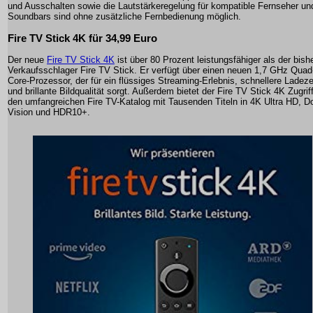
und Ausschalten sowie die Lautstärkeregelung für kompatible Fernseher un
Soundbars sind ohne zusätzliche Fernbedienung möglich.
Fire TV Stick 4K für 34,99 Euro
Der neue
Fire TV Stick 4K
ist über 80 Prozent leistungsfähiger als der bish
Verkaufsschlager Fire TV Stick. Er verfügt über einen neuen 1,7 GHz Quad
Core-Prozessor, der für ein flüssiges Streaming-Erlebnis, schnellere Ladeze
und brillante Bildqualität sorgt. Außerdem bietet der Fire TV Stick 4K Zugrif
den umfangreichen Fire TV-Katalog mit Tausenden Titeln in 4K Ultra HD, D
Vision und HDR10+.