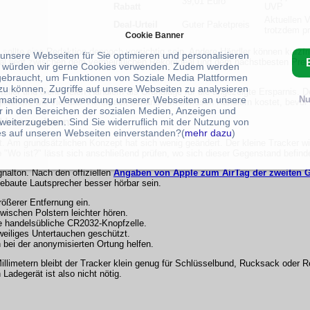
39,01 Euro
Rabatt
UVP
Aktuellen V
Deal-Urteil
Guter Paketpreis
trotzdem p
Cookie Banner
t" sollte eine Redaktion dennoch vorsichtig sein. Andere Händler können kurzfr
 unsere Webseiten für Sie optimieren und personalisieren
al liegt zwischen dem vermeintlichen Rekorddeal und dem nächstbesten Preis
 würden wir gerne Cookies verwenden. Zudem werden
gebraucht, um Funktionen von Soziale Media Plattformen
zu können, Zugriffe auf unsere Webseiten zu analysieren
ler und dient vielen Händlern als Grundlage für die angezeigte Ersparnis. D
rmationen zur Verwendung unserer Webseiten an unsere
Nu
gleichen, wie viel das Viererpack bei anderen seriösen Händlern kostet, bevor 
r in den Bereichen der sozialen Medien, Anzeigen und
weiterzugeben. Sind Sie widerruflich mit der Nutzung von
l besser kann
s auf unseren Webseiten einverstanden?(
mehr dazu
)
t. Am grundsätzlichen Konzept hat sich wenig geändert. Der kleine Tracker w
 "Wo ist?" lässt sich anschließend prüfen, wo sich dieser Gegenstand befind
nalton. Nach den offiziellen
Angaben von Apple zum AirTag der zweiten G
ebaute Lautsprecher besser hörbar sein.
ößerer Entfernung ein.
wischen Polstern leichter hören.
 handelsübliche CR2032-Knopfzelle.
eiliges Untertauchen geschützt.
bei der anonymisierten Ortung helfen.
llimetern bleibt der Tracker klein genug für Schlüsselbund, Rucksack oder R
Ladegerät ist also nicht nötig.