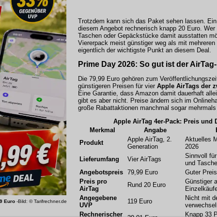
Trotzdem kann sich das Paket sehen lassen. Ein 
diesem Angebot rechnerisch knapp 20 Euro. Wer 
Taschen oder Gepäckstücke damit ausstatten m
Viererpack meist günstiger weg als mit mehreren 
eigentlich der wichtigste Punkt an diesem Deal.
Prime Day 2026: So gut ist der AirTag-
Die 79,99 Euro gehören zum Veröffentlichungszei
günstigeren Preisen für vier
Apple AirTags der z
Eine Garantie, dass Amazon damit dauerhaft allein
gibt es aber nicht. Preise ändern sich im Onlineh
große Rabattaktionen manchmal sogar mehrmals
Apple AirTag 4er-Pack: Preis und 
Merkmal
Angabe
Apple AirTag, 2.
Aktuelles 
Produkt
Generation
2026
Sinnvoll fü
Lieferumfang
Vier AirTags
und Tasch
Angebotspreis
79,99 Euro
Guter Preis
Preis pro
Günstiger 
Rund 20 Euro
AirTag
Einzelkäuf
Angegebene
Nicht mit d
119 Euro
99 Euro
-Bild: © Tarifrechner.de
UVP
verwechsel
Rechnerischer
Knapp 33 P