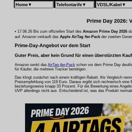
Home
▼
Telefontarife
▼
VDSL/Kabel
▼
Prime Day 2026: V
• 17.06.26 Bis zum offiziellen Start des
Amazon Prime Day 2026
da
auf: Amazon verkauft das
Apple AirTag 4er-Pack
der zweiten Genera
Prime-Day-Angebot vor dem Start
Guter Preis, aber kein Grund für einen überstürzten Kauf
Amazon senkt das
AirTag 4er-Pack
schon vor dem Prime Day deutlich
für Käufer, die mehrere Tracker benötigen.
Das klingt zunächst nach einem kräftigen Rabatt. Als Vergleich nenn
Preisempfehlung von 119 Euro. Daraus ergibt sich rechnerisch eine 
beziehungsweise knapp 33 Prozent. Für die Bewertung eines Angebots
UVP allerdings nicht aus. Entscheidend ist, was das Produkt normal