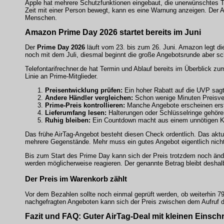
Apple hat mehrere Schutzfunktionen eingebaut, die unerwünschtes T
Zeit mit einer Person bewegt, kann es eine Warnung anzeigen. Der A
Menschen.
Amazon Prime Day 2026 startet bereits im Juni
Der
Prime Day 2026
läuft vom 23. bis zum 26. Juni. Amazon legt di
noch mit dem Juli, diesmal beginnt die große Angebotsrunde aber 
Telefontarifrechner.de hat Termin und Ablauf bereits im Überblick z
Linie an Prime-Mitglieder.
Preisentwicklung prüfen:
Ein hoher Rabatt auf die UVP sagt
Andere Händler vergleichen:
Schon wenige Minuten Preisver
Prime-Preis kontrollieren:
Manche Angebote erscheinen erst
Lieferumfang lesen:
Halterungen oder Schlüsselringe gehöre
Ruhig bleiben:
Ein Countdown macht aus einem unnötigen K
Das frühe AirTag-Angebot besteht diesen Check ordentlich. Das aktuel
mehrere Gegenstände. Mehr muss ein gutes Angebot eigentlich nicht 
Bis zum Start des Prime Day kann sich der Preis trotzdem noch än
werden möglicherweise reagieren. Der genannte Betrag bleibt desh
Der Preis im Warenkorb zählt
Vor dem Bezahlen sollte noch einmal geprüft werden, ob weiterhin 7
nachgefragten Angeboten kann sich der Preis zwischen dem Aufruf d
Fazit und FAQ: Guter AirTag-Deal mit kleinen Einsc