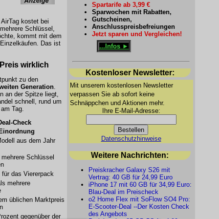
Spartarife ab 3,99 €
Sparwochen mit Rabatten,
Gutscheinen,
AirTag kostet bei
Anschlusspreisbefreiungen
mehrere Schlüssel,
Jetzt sparen und Vergleichen!
öchte, kommt mit dem
Einzelkäufen. Das ist
...Infos ►
Preis wirklich
Kostenloser Newsletter:
tpunkt zu den
Mit unserem kostenlosen Newsletter
weiten Generation
.
verpassen Sie ab sofort keine
 an der Spitze liegt,
andel schnell, rund um
Schnäppchen und Aktionen mehr.
 am Tag.
Ihre E-Mail-Adresse:
Deal-Check
Einordnung
Datenschutzhinweise
Modell aus dem Jahr
Weitere Nachrichten:
r mehrere Schlüssel
en
Preiskracher Galaxy S26 mit
 für das Viererpack
Vertrag: 40 GB für 24,99 Euro
als mehrere
iPhone 17 mit 60 GB für 34,99 Euro:
e
Blau-Deal im Preischeck
o2 Home Flex mit SoFlow SO4 Pro:
em üblichen Marktpreis
E-Scooter-Deal --Der Kosten Check
n
des Angebots
rozent gegenüber der