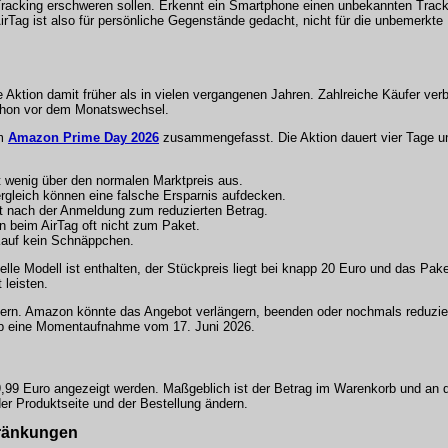
racking erschweren sollen. Erkennt ein Smartphone einen unbekannten Tracke
irTag ist also für persönliche Gegenstände gedacht, nicht für die unbemerkt
e Aktion damit früher als in vielen vergangenen Jahren. Zahlreiche Käufer ve
schon vor dem Monatswechsel.
um
Amazon Prime Day 2026
zusammengefasst. Die Aktion dauert vier Tage und
 wenig über den normalen Marktpreis aus.
gleich können eine falsche Ersparnis aufdecken.
 nach der Anmeldung zum reduzierten Betrag.
n beim AirTag oft nicht zum Paket.
auf kein Schnäppchen.
le Modell ist enthalten, der Stückpreis liegt bei knapp 20 Euro und das Paket
leisten.
dern. Amazon könnte das Angebot verlängern, beenden oder nochmals reduzie
alb eine Momentaufnahme vom 17. Juni 2026.
9,99 Euro angezeigt werden. Maßgeblich ist der Betrag im Warenkorb und an d
er Produktseite und der Bestellung ändern.
hränkungen