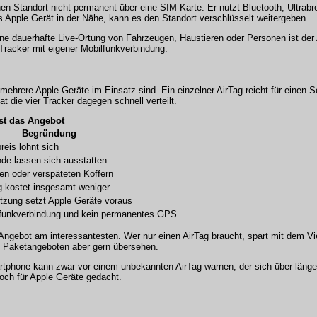
en Standort nicht permanent über eine SIM-Karte. Er nutzt Bluetooth, Ultrabr
s Apple Gerät in der Nähe, kann es den Standort verschlüsselt weitergeben.
ine dauerhafte Live-Ortung von Fahrzeugen, Haustieren oder Personen ist der
Tracker mit eigener Mobilfunkverbindung.
 mehrere Apple Geräte im Einsatz sind. Ein einzelner AirTag reicht für einen 
 die vier Tracker dagegen schnell verteilt.
sst das Angebot
Begründung
reis lohnt sich
de lassen sich ausstatten
gten oder verspäteten Koffern
ag kostet insgesamt weniger
utzung setzt Apple Geräte voraus
lfunkverbindung und kein permanentes GPS
 Angebot am interessantesten. Wer nur einen AirTag braucht, spart mit dem V
ei Paketangeboten aber gern übersehen.
rtphone kann zwar vor einem unbekannten AirTag warnen, der sich über länge
och für Apple Geräte gedacht.