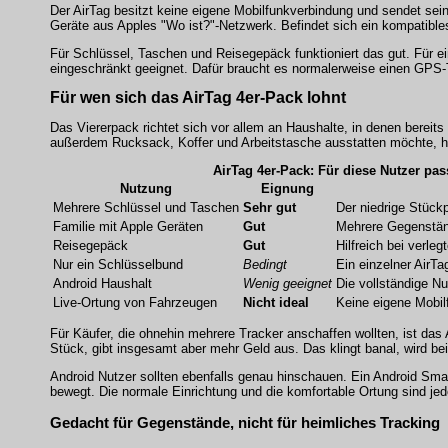
Der AirTag besitzt keine eigene Mobilfunkverbindung und sendet sein
Geräte aus Apples "Wo ist?"-Netzwerk. Befindet sich ein kompatible
Für Schlüssel, Taschen und Reisegepäck funktioniert das gut. Für e
eingeschränkt geeignet. Dafür braucht es normalerweise einen GPS-
Für wen sich das AirTag 4er-Pack lohnt
Das Viererpack richtet sich vor allem an Haushalte, in denen bereits
außerdem Rucksack, Koffer und Arbeitstasche ausstatten möchte, hat
AirTag 4er-Pack: Für diese Nutzer pa
Nutzung
Eignung
Mehrere Schlüssel und Taschen
Sehr gut
Der niedrige Stückp
Familie mit Apple Geräten
Gut
Mehrere Gegenstän
Reisegepäck
Gut
Hilfreich bei verle
Nur ein Schlüsselbund
Bedingt
Ein einzelner AirT
Android Haushalt
Wenig geeignet
Die vollständige N
Live-Ortung von Fahrzeugen
Nicht ideal
Keine eigene Mobi
Für Käufer, die ohnehin mehrere Tracker anschaffen wollten, ist das
Stück, gibt insgesamt aber mehr Geld aus. Das klingt banal, wird b
Android Nutzer sollten ebenfalls genau hinschauen. Ein Android Sma
bewegt. Die normale Einrichtung und die komfortable Ortung sind jed
Gedacht für Gegenstände, nicht für heimliches Tracking