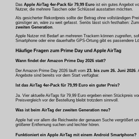
Das
Apple AirTag 4er-Pack für 79,99 Euro
ist ein gutes Angebot v
Nutzer, die mehrere Taschen oder Schlüssel ausstatten möchten.
Als gesicherter Rekordpreis sollte der Betrag ohne vollständigen Pre
günstiger an, wäre zu weit gefasst. Seriös lässt sich festhalten: Z
zweiten Generation
.
Apple Nutzer mit Bedarf an mehreren Trackern können zugreifen, sofer
Smartphone oder eine dauerhafte GPS-Ortung gibt es passendere L
Häufige Fragen zum Prime Day und Apple AirTag
Wann findet der Amazon Prime Day 2026 statt?
Der Amazon Prime Day 2026 läuft vom
23. bis zum 26. Juni 2026
.
Angebote sind bereits vor dem Start verfügbar.
Ist das AirTag 4er-Pack für 79,99 Euro ein guter Preis?
Ja. Vier aktuelle AirTags für 79,99 Euro ergeben einen Stückpreis vo
Preisvergleich vor der Bestellung bleibt trotzdem sinnvoll.
Was ist beim AirTag der zweiten Generation neu?
Apple hat vor allem die Reichweite der genauen Suche vergrößert un
größerer Entfernung suchen und leichter hören.
Funktioniert ein Apple AirTag mit einem Android Smartphone?