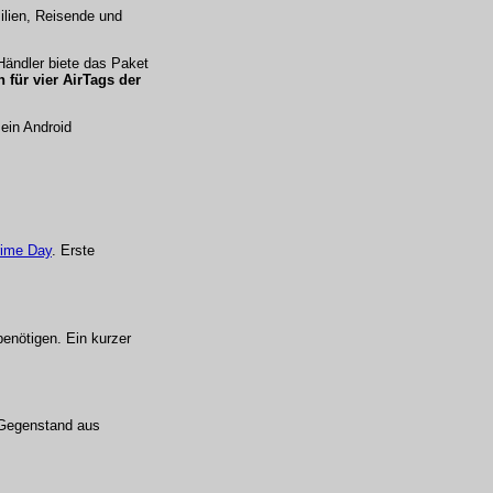
ilien, Reisende und
 Händler biete das Paket
 für vier AirTags der
 ein Android
rime Day
. Erste
benötigen. Ein kurzer
r Gegenstand aus