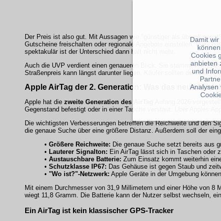
Der Preis ist also gut. Mit Aussagen wie "günstiger als überall sons
Damit wir
Gutscheine freischalten oder regionale Angebote einstellen. Manchm
können
spektakulär ist der Unterschied dann halt nicht mehr.
Cookies 
anbieten 
Auch die UVP verdient einen genaueren Blick. Sie stammt vom Herstel
und Info
Straßenpreis kann längst darunter liegen. Käufer sollten deshalb ver
Partne
Analysen 
Apple AirTag der 2. Generation: Was das neue Model
Cookie
Apple hat die
zweite Generation des AirTag
Anfang 2026 vorgestell
Gegenstand befestigt oder in einer Tasche verstaut. Über Apples App
Die wichtigsten Verbesserungen betreffen die Reichweite und den Sig
die genaue Suche über eine größere Distanz. Außerdem soll der eing
•
Größere Reichweite:
Die genaue Suche setzt bereits aus gr
•
Lauterer Signalton:
Ein AirTag lässt sich in Taschen oder z
•
Austauschbare Batterie:
Zum Einsatz kommt weiterhin eine
•
Schutzklasse IP67:
Das Gehäuse ist gegen Staub und zeitw
•
"Wo ist?"-Netzwerk:
Apple Geräte in der Umgebung können 
Mit einem Durchmesser von 31,9 Millimetern und einer Höhe von 8 Mi
wiegt 11,8 Gramm. Die Batterie kann der Nutzer selbst wechseln, ein 
Ein AirTag ist kein klassischer GPS-Tracker