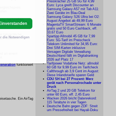
Preiskracher 25 GB 5G für 4,99
Euro: Lyca greift Discounter an
ergleichspreis
Samsung Galaxy A57 mit Tab A11:
rüfen
Zwei Geräte im Blau-Deal
Samsung Galaxy S26 Ultra bei O2:
istig nachziehen,
August Angebot ab 49,99 Euro
Einverstanden
 nur ein Kaffee. So
MagentaTV SmartStream: 6 Monate
gratis und 50 Euro Cashback, eff.
10,67 Euro
er tatsächliche
Spartipp Allmobil 45 GB für 7,99
r die Notwendigen
sie bestellen.
Euro: 5G-Tarif im Preischeck
Telekom Unlimited für 34,95 Euro:
Drei SIM-Karten inklusive
Versagen Digitale Verwaltung:
ird an einem
Deutschland fällt im Digitalranking
et.
2026 auf Platz 17
Tarifpower Vodafone Netz: allmobil
eneration
funktioniert
60 GB für 9,99 Euro im Tarifcheck
Callthrough ab 3,9 Cent im August:
Diese Inlandstarife sparen Geld
CDU SH bei 27 Prozent: Merz
gerät nach Personalrochade unter
Druck
AirTag 2 und 20 GB Telekom für
unter 60 Euro, eff. 2,45 Euro
Wacken 2026 bricht Datenrekord:
eisetasche. Ein AirTag
115 Terabyte in vier Tagen
Deutsche Bahn gegen ZDF: Streit
um Pressefreiheit bei Hayali-Doku