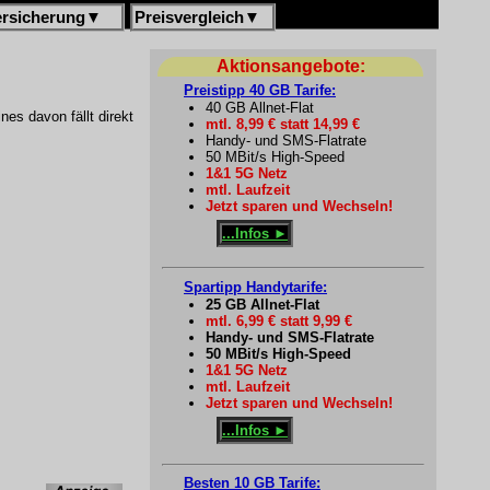
ersicherung
▼
Preisvergleich
▼
Aktionsangebote:
Preistipp 40 GB Tarife:
40 GB Allnet-Flat
es davon fällt direkt
mtl. 8,99 € statt 14,99 €
Handy- und SMS-Flatrate
50 MBit/s High-Speed
1&1 5G Netz
mtl. Laufzeit
Jetzt sparen und Wechseln!
...Infos ►
Spartipp Handytarife:
25 GB Allnet-Flat
mtl. 6,99 € statt 9,99 €
Handy- und SMS-Flatrate
50 MBit/s High-Speed
1&1 5G Netz
mtl. Laufzeit
Jetzt sparen und Wechseln!
...Infos ►
Besten 10 GB Tarife: