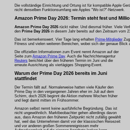
Die vollständige Einrichtung und Ortung ist für kompatible Apple G
nicht denselben Funktionsumfang wie Apples "Wo ist?"-Netzwerk.
Amazon Prime Day 2026: Termin steht fest und Mill
Amazon Prime Day 2026
rückt näher. Und diesmal früher. Viele Ve
den
Prime Day 2026
in diesem Jahr bereits auf den Zeitraum vom 23
Das ist bemerkenswert. Vier Tage lang erhalten
Prime-Mitglieder
Zuga
Fitness und vielen weiteren Bereichen, wobei sich der genaue Blick 
Die offiziellen Informationen zum Event nennt Amazon auf der
Seite zum
Amazon Prime Day
. Auch die Nachrichtenagentur
Reuters
berichtet über den früheren Termin im Juni und die
erneute Ausrichtung als viertägiges Shopping-Event.
Warum der Prime Day 2026 bereits im Juni
stattfindet
Der Termin fällt auf. Normalerweise hatten viele Käufer den
Prime Day in den vergangenen Jahren eher im Juli auf dem
Schirm, doch 2026 beginnt die Aktion mehrere Wochen früher
und liegt damit mitten im Frühsommer.
Amazon selbst nennt keine ausführliche Begründung. Das ist
nicht ungewöhnlich. Marktbeobachter gehen allerdings davon
aus, dass Amazon den früheren Zeitpunkt nicht zufällig gewählt
hat, weil das Unternehmen damit vor der klassischen Reisezeit
und vor anderen großen Sommerereignissen mehr