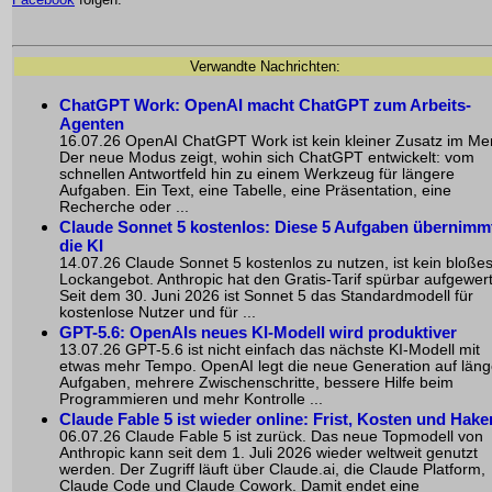
Verwandte Nachrichten:
ChatGPT Work: OpenAI macht ChatGPT zum Arbeits-
Agenten
16.07.26 OpenAI ChatGPT Work ist kein kleiner Zusatz im Me
Der neue Modus zeigt, wohin sich ChatGPT entwickelt: vom
schnellen Antwortfeld hin zu einem Werkzeug für längere
Aufgaben. Ein Text, eine Tabelle, eine Präsentation, eine
Recherche oder ...
Claude Sonnet 5 kostenlos: Diese 5 Aufgaben übernimm
die KI
14.07.26 Claude Sonnet 5 kostenlos zu nutzen, ist kein bloße
Lockangebot. Anthropic hat den Gratis-Tarif spürbar aufgewert
Seit dem 30. Juni 2026 ist Sonnet 5 das Standardmodell für
kostenlose Nutzer und für ...
GPT-5.6: OpenAIs neues KI-Modell wird produktiver
13.07.26 GPT-5.6 ist nicht einfach das nächste KI-Modell mit
etwas mehr Tempo. OpenAI legt die neue Generation auf läng
Aufgaben, mehrere Zwischenschritte, bessere Hilfe beim
Programmieren und mehr Kontrolle ...
Claude Fable 5 ist wieder online: Frist, Kosten und Hake
06.07.26 Claude Fable 5 ist zurück. Das neue Topmodell von
Anthropic kann seit dem 1. Juli 2026 wieder weltweit genutzt
werden. Der Zugriff läuft über Claude.ai, die Claude Platform,
Claude Code und Claude Cowork. Damit endet eine