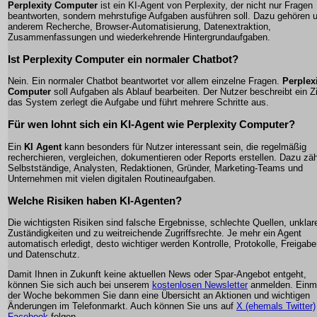
Perplexity Computer
ist ein KI-Agent von Perplexity, der nicht nur Fragen
beantworten, sondern mehrstufige Aufgaben ausführen soll. Dazu gehören u
anderem Recherche, Browser-Automatisierung, Datenextraktion,
Zusammenfassungen und wiederkehrende Hintergrundaufgaben.
Ist Perplexity Computer ein normaler Chatbot?
Nein. Ein normaler Chatbot beantwortet vor allem einzelne Fragen.
Perplex
Computer
soll Aufgaben als Ablauf bearbeiten. Der Nutzer beschreibt ein Zi
das System zerlegt die Aufgabe und führt mehrere Schritte aus.
Für wen lohnt sich ein KI-Agent wie Perplexity Computer?
Ein
KI Agent
kann besonders für Nutzer interessant sein, die regelmäßig
recherchieren, vergleichen, dokumentieren oder Reports erstellen. Dazu zä
Selbstständige, Analysten, Redaktionen, Gründer, Marketing-Teams und
Unternehmen mit vielen digitalen Routineaufgaben.
Welche Risiken haben KI-Agenten?
Die wichtigsten Risiken sind falsche Ergebnisse, schlechte Quellen, unklar
Zuständigkeiten und zu weitreichende Zugriffsrechte. Je mehr ein Agent
automatisch erledigt, desto wichtiger werden Kontrolle, Protokolle, Freigab
und Datenschutz.
Damit Ihnen in Zukunft keine aktuellen News oder Spar-Angebot entgeht,
können Sie sich auch bei unserem
kostenlosen Newsletter
anmelden. Einma
der Woche bekommen Sie dann eine Übersicht an Aktionen und wichtigen
Änderungen im Telefonmarkt. Auch können Sie uns auf
X (ehemals Twitter)
Facebook
folgen.