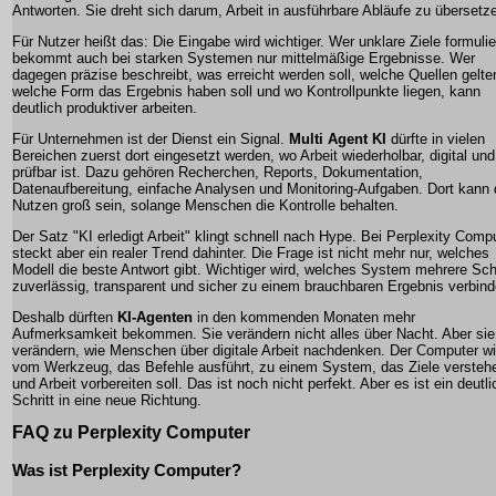
Antworten. Sie dreht sich darum, Arbeit in ausführbare Abläufe zu übersetz
Für Nutzer heißt das: Die Eingabe wird wichtiger. Wer unklare Ziele formulie
bekommt auch bei starken Systemen nur mittelmäßige Ergebnisse. Wer
dagegen präzise beschreibt, was erreicht werden soll, welche Quellen gelte
welche Form das Ergebnis haben soll und wo Kontrollpunkte liegen, kann
deutlich produktiver arbeiten.
Für Unternehmen ist der Dienst ein Signal.
Multi Agent KI
dürfte in vielen
Bereichen zuerst dort eingesetzt werden, wo Arbeit wiederholbar, digital und
prüfbar ist. Dazu gehören Recherchen, Reports, Dokumentation,
Datenaufbereitung, einfache Analysen und Monitoring-Aufgaben. Dort kann 
Nutzen groß sein, solange Menschen die Kontrolle behalten.
Der Satz "KI erledigt Arbeit" klingt schnell nach Hype. Bei Perplexity Comp
steckt aber ein realer Trend dahinter. Die Frage ist nicht mehr nur, welches
Modell die beste Antwort gibt. Wichtiger wird, welches System mehrere Schr
zuverlässig, transparent und sicher zu einem brauchbaren Ergebnis verbind
Deshalb dürften
KI-Agenten
in den kommenden Monaten mehr
Aufmerksamkeit bekommen. Sie verändern nicht alles über Nacht. Aber sie
verändern, wie Menschen über digitale Arbeit nachdenken. Der Computer wi
vom Werkzeug, das Befehle ausführt, zu einem System, das Ziele versteh
und Arbeit vorbereiten soll. Das ist noch nicht perfekt. Aber es ist ein deutli
Schritt in eine neue Richtung.
FAQ zu Perplexity Computer
Was ist Perplexity Computer?