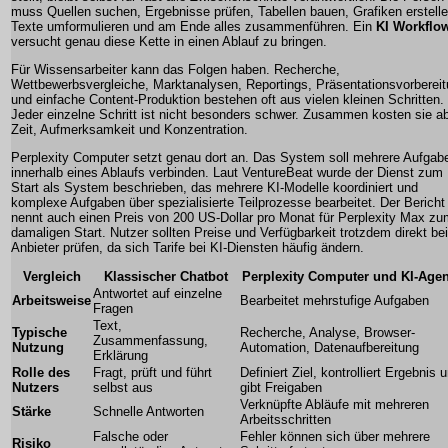
muss Quellen suchen, Ergebnisse prüfen, Tabellen bauen, Grafiken erstelle
Texte umformulieren und am Ende alles zusammenführen. Ein
KI Workflo
versucht genau diese Kette in einen Ablauf zu bringen.
Für Wissensarbeiter kann das Folgen haben. Recherche,
Wettbewerbsvergleiche, Marktanalysen, Reportings, Präsentationsvorberei
und einfache Content-Produktion bestehen oft aus vielen kleinen Schritten.
Jeder einzelne Schritt ist nicht besonders schwer. Zusammen kosten sie a
Zeit, Aufmerksamkeit und Konzentration.
Perplexity Computer setzt genau dort an. Das System soll mehrere Aufgab
innerhalb eines Ablaufs verbinden. Laut VentureBeat wurde der Dienst zum
Start als System beschrieben, das mehrere KI-Modelle koordiniert und
komplexe Aufgaben über spezialisierte Teilprozesse bearbeitet. Der Bericht
nennt auch einen Preis von 200 US-Dollar pro Monat für Perplexity Max zu
damaligen Start. Nutzer sollten Preise und Verfügbarkeit trotzdem direkt be
Anbieter prüfen, da sich Tarife bei KI-Diensten häufig ändern.
Vergleich
Klassischer Chatbot
Perplexity Computer und KI-Age
Antwortet auf einzelne
Arbeitsweise
Bearbeitet mehrstufige Aufgaben
Fragen
Text,
Typische
Recherche, Analyse, Browser-
Zusammenfassung,
Nutzung
Automation, Datenaufbereitung
Erklärung
Rolle des
Fragt, prüft und führt
Definiert Ziel, kontrolliert Ergebnis 
Nutzers
selbst aus
gibt Freigaben
Verknüpfte Abläufe mit mehreren
Stärke
Schnelle Antworten
Arbeitsschritten
Falsche oder
Fehler können sich über mehrere
Risiko