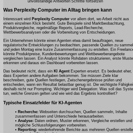
unvollständige Antworten
Schritte fortsetzen
Was Perplexity Computer im Alltag bringen kann
Interessant wird
Perplexity Computer
vor allem dort, wo Arbeit nicht aus
einem einzelnen Klick besteht. Gute Beispiele sind Marktbeobachtung,
Produktvergleiche, regelmäßige Reports, Lead-Recherche,
Wettbewerbsanalysen oder die Vorbereitung von Entscheidungen.
Ein Unternehmen könnte einen Agenten etwa damit beauftragen, neue
regulatorische Entwicklungen zu beobachten, passende Quellen zu samme
und jeden Montag eine kurze Zusammenfassung zu erstellen. Ein Freelanc
könnte Produktpreise, Kundenbewertungen und Wettbewerberangebote
vergleichen lassen. Ein Analyst könnte Rohdaten strukturieren, erste Muste
erkennen und daraus ein Dashboard vorbereiten lassen.
Das bedeutet nicht, dass ein
KI Agent
Experten ersetzt. Es bedeutet eher,
dass Experten andere Aufgaben bekommen. Sie müssen Ziele klar
beschreiben, gute Quellen festlegen, Zwischenergebnisse prüfen und
entscheiden, wann ein Resultat belastbar genug ist. Die wichtigste Fähigkeit
deshalb nicht nur Prompting. Wichtiger wird Delegation: Was soll das Syst
tun, welche Grenzen gelten und wie wird das Ergebnis kontrolliert?
Typische Einsatzfelder für KI-Agenten
•
Recherche:
Webseiten durchsuchen, Quellen sammeln, Inhalte
zusammenfassen und Unterschiede herausarbeiten.
•
Analyse:
Daten ordnen, Muster erkennen, Vergleiche erstellen und
mögliche Schlussfolgerungen vorbereiten.
•
Reporting:
wiederkehrende Berichte aus mehreren Quellen erstell