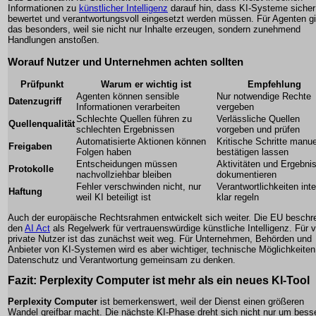
Informationen zu
künstlicher Intelligenz
darauf hin, dass KI-Systeme sicher
bewertet und verantwortungsvoll eingesetzt werden müssen. Für Agenten gi
das besonders, weil sie nicht nur Inhalte erzeugen, sondern zunehmend
Handlungen anstoßen.
Worauf Nutzer und Unternehmen achten sollten
Prüfpunkt
Warum er wichtig ist
Empfehlung
Agenten können sensible
Nur notwendige Rechte
Datenzugriff
Informationen verarbeiten
vergeben
Schlechte Quellen führen zu
Verlässliche Quellen
Quellenqualität
schlechten Ergebnissen
vorgeben und prüfen
Automatisierte Aktionen können
Kritische Schritte manue
Freigaben
Folgen haben
bestätigen lassen
Entscheidungen müssen
Aktivitäten und Ergebni
Protokolle
nachvollziehbar bleiben
dokumentieren
Fehler verschwinden nicht, nur
Verantwortlichkeiten inte
Haftung
weil KI beteiligt ist
klar regeln
Auch der europäische Rechtsrahmen entwickelt sich weiter. Die EU beschre
den
AI Act
als Regelwerk für vertrauenswürdige künstliche Intelligenz. Für v
private Nutzer ist das zunächst weit weg. Für Unternehmen, Behörden und
Anbieter von KI-Systemen wird es aber wichtiger, technische Möglichkeiten
Datenschutz und Verantwortung gemeinsam zu denken.
Fazit: Perplexity Computer ist mehr als ein neues KI-Tool
Perplexity Computer
ist bemerkenswert, weil der Dienst einen größeren
Wandel greifbar macht. Die nächste KI-Phase dreht sich nicht nur um bess