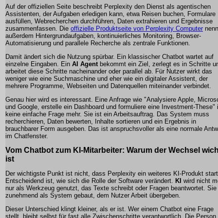
Auf der offiziellen Seite beschreibt Perplexity den Dienst als agentischen
Assistenten, der Aufgaben erledigen kann, etwa Reisen buchen, Formulare
ausfüllen, Webrecherchen durchführen, Daten extrahieren und Ergebnisse
zusammenfassen. Die
offizielle Produktseite von Perplexity Computer
nenn
außerdem Hintergrundaufgaben, kontinuierliches Monitoring, Browser-
Automatisierung und parallele Recherche als zentrale Funktionen.
Damit ändert sich die Nutzung spürbar. Ein klassischer Chatbot wartet auf
einzelne Eingaben. Ein
AI Agent
bekommt ein Ziel, zerlegt es in Schritte u
arbeitet diese Schritte nacheinander oder parallel ab. Für Nutzer wirkt das
weniger wie eine Suchmaschine und eher wie ein digitaler Assistent, der
mehrere Programme, Webseiten und Datenquellen miteinander verbindet.
Genau hier wird es interessant. Eine Anfrage wie "Analysiere Apple, Micros
und Google, erstelle ein Dashboard und formuliere eine Investment-These" 
keine einfache Frage mehr. Sie ist ein Arbeitsauftrag. Das System muss
recherchieren, Daten bewerten, Inhalte sortieren und ein Ergebnis in
brauchbarer Form ausgeben. Das ist anspruchsvoller als eine normale Antw
im Chatfenster.
Vom Chatbot zum KI-Mitarbeiter: Warum der Wechsel wich
ist
Der wichtigste Punkt ist nicht, dass Perplexity ein weiteres KI-Produkt start
Entscheidend ist, wie sich die Rolle der Software verändert.
KI
wird nicht m
nur als Werkzeug genutzt, das Texte schreibt oder Fragen beantwortet. Sie
zunehmend als System gebaut, dem Nutzer Arbeit übergeben.
Dieser Unterschied klingt kleiner, als er ist. Wer einem Chatbot eine Frage
stellt, bleibt selbst für fast alle Zwischenschritte verantwortlich. Die Person