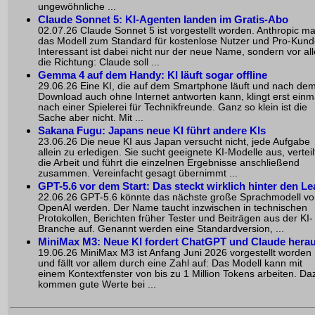
ungewöhnliche ...
Claude Sonnet 5: KI-Agenten landen im Gratis-Abo
02.07.26 Claude Sonnet 5 ist vorgestellt worden. Anthropic m
das Modell zum Standard für kostenlose Nutzer und Pro-Kund
Interessant ist dabei nicht nur der neue Name, sondern vor al
die Richtung: Claude soll ...
Gemma 4 auf dem Handy: KI läuft sogar offline
29.06.26 Eine KI, die auf dem Smartphone läuft und nach de
Download auch ohne Internet antworten kann, klingt erst einm
nach einer Spielerei für Technikfreunde. Ganz so klein ist die
Sache aber nicht. Mit ...
Sakana Fugu: Japans neue KI führt andere KIs
23.06.26 Die neue KI aus Japan versucht nicht, jede Aufgabe
allein zu erledigen. Sie sucht geeignete KI-Modelle aus, verteil
die Arbeit und führt die einzelnen Ergebnisse anschließend
zusammen. Vereinfacht gesagt übernimmt ...
GPT-5.6 vor dem Start: Das steckt wirklich hinter den Le
22.06.26 GPT-5.6 könnte das nächste große Sprachmodell v
OpenAI werden. Der Name taucht inzwischen in technischen
Protokollen, Berichten früher Tester und Beiträgen aus der KI-
Branche auf. Genannt werden eine Standardversion, ...
MiniMax M3: Neue KI fordert ChatGPT und Claude hera
19.06.26 MiniMax M3 ist Anfang Juni 2026 vorgestellt worden
und fällt vor allem durch eine Zahl auf: Das Modell kann mit
einem Kontextfenster von bis zu 1 Million Tokens arbeiten. Da
kommen gute Werte bei ...