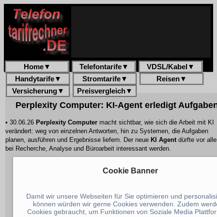
Home
▼
Telefontarife
▼
VDSL/Kabel
▼
Handytarife
▼
Stromtarife
▼
Reisen
▼
Versicherung
▼
Preisvergleich
▼
Perplexity Computer: KI-Agent erledigt Aufgabe
• 30.06.26
Perplexity Computer
macht sichtbar, wie sich die Arbeit mit KI
verändert: weg von einzelnen Antworten, hin zu Systemen, die Aufgaben
planen, ausführen und Ergebnisse liefern. Der neue
KI Agent
dürfte vor all
bei Recherche, Analyse und Büroarbeit interessant werden.
Cookie Banner
Damit wir unsere Webseiten für Sie optimieren und personalis
können würden wir gerne Cookies verwenden. Zudem werd
Cookies gebraucht, um Funktionen von Soziale Media Plattfo