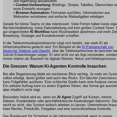
und regelmäßig aktualisieren.
•
Content-Vorbereitung:
Briefings, Skripte, Tabellen, Übersichten u
erste Entwürfe erzeugen.
•
Browser-Automation:
Formulare ausfüllen, Informationen aus
Webseiten extrahieren und einfache Webaufgaben erledigen.
Gerade für kleine Teams ist das interessant. Viele Firmen haben keine eig
Rechercheabteilung, keine Datenabteilung und kein großes Content-Team. 
gut eingerichteter
KI Workflow
kann Routinearbeit abnehmen und mehr Zeit
Bewertung, Strategie und Kundenkontakt schaffen.
In der Telekommunikationsbranche zeigt sich bereits, wie stark KI als
Infrastrukturthema gedacht wird. Ein Beispiel ist die
KI-Partnerschaft von
Deutsche Telekom und OpenAI
, über die Telefontarifrechner.de berichtet ha
Solche Entwicklungen zeigen: KI wird nicht nur als App verstanden, sonder
immer stärker als Baustein für digitale Dienste, Netze und Arbeitsprozesse.
Die Grenzen: Warum KI-Agenten Kontrolle brauchen
Bei aller Begeisterung bleibt ein nüchterner Blick wichtig. Je mehr ein Sys
selbst erledigt, desto größer wird auch das Risiko. Ein falscher Zwischensch
kann Folgefehler auslösen. Eine schlechte Quelle kann eine Analyse verzer
Ein unklarer Auftrag kann zu einem Ergebnis führen, das formal gut aussieh
aber inhaltlich nicht trägt.
Besonders heikel wird es, wenn ein
AI Agent
Zugriff auf Konten, interne
Dateien, Kundendaten oder geschäftskritische Anwendungen bekommt. Da
reicht es nicht, das System einfach arbeiten zu lassen. Unternehmen brau
klare Rechte, Protokolle, Freigaben und eine nachvollziehbare Kontrolle.
Das Bundesamt für Sicherheit in der Informationstechnik weist in seinen